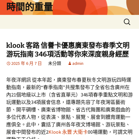
跳
時間的重量
至
主
搜
要
尋
內
關
容
鍵
klook 客路 信譽卡優惠廣東發布春季文明
字:
游玩指南 346項活動等你來深度親身經歷
2025 年 6 月 7 日
未分類
admin
年夜洋網訊 從本年起，廣東發布春夏秋冬文明游玩四時運
動指南，最新的“春季指南”共搜集發布了全省包含廣州在
內21個地級以上市（含省直單元）346項春季重點文明和游
玩運動以及34項展會信息，還專題先容了年夜灣區藝術
節、開平碉樓、廣東省博物館、省古代舞團和廣東戲曲的
多位代表人物，從表演、景點、展覽、展會到體育運動一
應俱全。此中，囊括了廣州各年夜文博場館、游玩景點、
展會中間發布的近2
Klook 永豐 大衛卡
00場運動，可謂文明