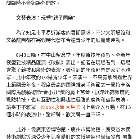
間臨時不合錯誤外開放。
文藝表演：玩轉“親子同樂”
為了知足市平易近游客的暑期需求，不少文明場館和
文藝院團都在寒假時代發布合適青少年的展覽或運動。
8月3日晚，在中山留念堂，年度雜技年夜戲、全新年
夜型雜技精品匯演《啟航》演出。記者在現場看到，這場
會聚了雜技和魔術的表演，吸引到的年夜部門是家庭不雅
眾，此中年夜約1/3是青少年。表演中，不只有拿到過世界
上範圍最年夜、程度最高的國際雜身手術節之一蒙特卡洛
國際馬戲藝術節“金小丑”獎的肩上芭蕾，展示出高難度的
驚險特技，也有互動性和興趣性極強的魔術和幽默表演，
讓臺下不雅眾一
Klook 永豐 大戶卡
同上臺介入互動，在1.5
個小時的表演中，驚呼聲、歡笑聲一直不竭。
此外，像廣東省博物館、廣州市博物館、廣東省木偶
藝術劇院等深受少年兒童愛好的文博場館也紛紜發布“暑期