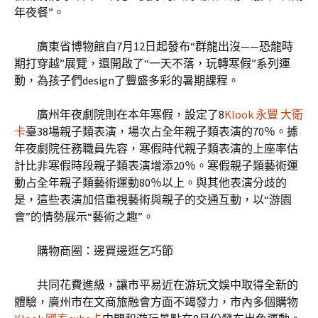
年夜餐”。
廣東省博物館自7月12日起發布“群龍出沒——恐龍時
期打穿越”展覽，還開啟了“一天不落，玩轉寒假”系列運
動，為孩子們design了豐盛多彩的暑期課程。
廣州年夜劇院則在本年寒假，設定了8
Klook 永豐 大衛
卡
臺38場親子類表演，場次占全年親子類表演的70％。據
年夜劇院任務職員先容，寒假時代親子類表演的上座率估
計比非寒假時段親子類表演增添20％。寒假親子類藝術運
動占全年親子類藝術運動80％以上。與其他表演分歧的
是，這些表演加倍重視藝術與親子的交通互動，以“游園
會”的情勢展示“藝術之趣”。
購物商圈：邊買邊逛乞巧節
共同花費進級，讓市平易近在游玩文娛中取得全新的
體驗，廣州市在文商旅融會方面不竭發力，市內多個購物