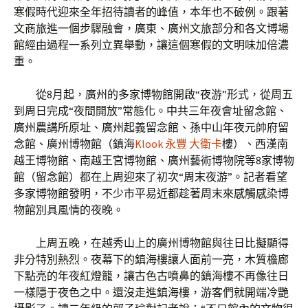
寒假時代迎來全年招待讀者的峰值，本年也不破例。跟著
文商旅進一個步驟融會，廣東、廣州文旅部分和各文博場
館經由過程一系列立異舉動，讓這個寒假的文明味加倍濃
重。
從8月起，廣州的多家博物館開啟“夜游”形式，從周五
到周日完成“夜間開放”常態化。中共三年夜會址留念館、
廣州農講所原址、廣州起義留念館、孫中山年夜元帥府留
念館、廣州博物館（鎮海
Klook 永豐 大衛卡
樓）、西漢南
越王博物館、南越王宮博物館、廣州藝術博物院等8家博物
館（留念館）都在上周迎來了初次“周末夜游”。記者看望
多家博物館發明，不少市平易近都趁著周末來感觸感染博
物館別具風情的夜晚。
上周五晚，在越秀山上的廣州博物館與往日比擬顯得
非分特別熱烈。夜幕下的鎮海樓讓人面前一亮，木質檐廊
下點亮的年夜紅燈籠，讓古色古噴鼻的鎮海樓不再像往日
一樣隱于夜色之中。還沒走進鎮海樓，游客們就開端冷艷