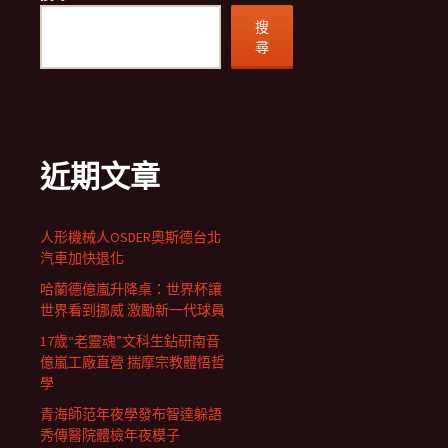
搜
尋
近期文章
人形機械人OSDER奧斯德台北
汽車加快退化
哈蘭德億嵐升降桌：世界杯讓
世界看到挪威 激勵新一代球員
17歲“老靈魂”文科生鉆研南音
億嵐工廠直營 揣摩宗教體悟哲
學
青海師范年夜學發布智達躲語
秀傳醫院體檢年夜模子