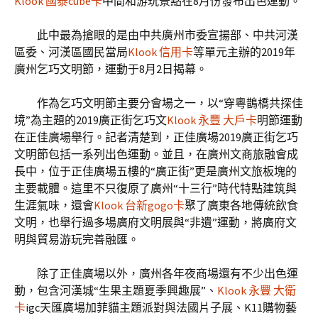
Klook 國泰cube卡
中間和游玩景點在8月份發布出色運動。
此中最為搶眼的是由中共廣州市委宣揚部、中共河漢
區委、河漢區國民當局
Klook 信用卡
等單元主辦的2019年
廣州乞巧文明節，運動于8月2日揭幕。
作為乞巧文明節主要分會場之一，以“穿粵鵲橋共探佳
境”為主題的2019廣正街乞巧文
Klook 永豐 大戶卡
明節運動
在正佳廣場舉行。記者清楚到，正佳廣場2019廣正街乞巧
文明節包括一系列出色運動。並且，在廣州文商旅融會成
長中，位于正佳廣場五樓的“廣正街”更是廣州文旅板塊的
主要載體。這里不只復原了廣州“十三行”時代特點建筑與
生涯氣味，還會
Klook 台新gogo卡
聚了廣東各地傳統飲食
文明，也舉行過多場廣府文明展與“非遺”運動，將廣府文
明與貿易游玩完善融匯。
除了正佳廣場以外，廣州各年夜商場還有不少出色運
動，包含河漢城“生果主題夏季興趣展”、
Klook 永豐 大衛
卡
igc天匯廣場加菲貓主題派對與法國片子展、K11購物藝