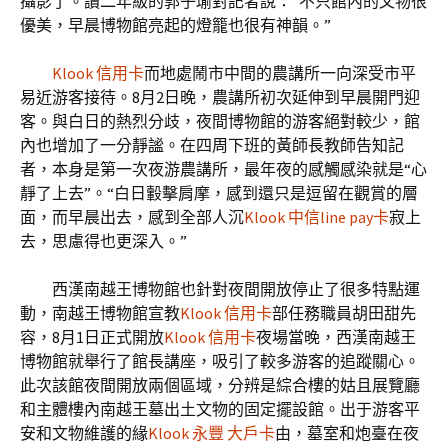
攝影了。讀二年級的郭子瑜對記者說：“不只館內的文物很
優美，早晨博物館亮起的燈籠也很有神韻。”
Klook 信用卡
而地處鬧市中間的農講所一向深受市平
易近游客接待。8月2日晚，農講所初次延伸到早晨開門迎
客。與白日的熱烈分歧，夜間博物館的游客絕對較少，館
內也增加了一分靜謐。在四周下班的黃師長教師告知記
者，本身是第一次夜游農講所，最年夜的感觸感染就是“心
靜了上去”。“白日轂擊肩摩，感到還只是逗留在觀賞的層
面，而早晨出去，感到全部人沉
Klook 中信line pay卡
寂上
去，思慮得也更深入。”
西漢南越王博物館也針對夜間開放停止了很多特點運
動，南越王博物館宣教
Klook 信用卡
部任務職員胡田甜先
容，8月1日正式開放
Klook 信用卡
夜場當晚，西漢南越王
博物館就舉行了館長講座，吸引了較多游客的追蹤關心。
此次該館夜間開放兩個區域，分辨是綜合樓的姑且展覽廳
和主體樓內南越王墓出土文物的固定擺設館。出于游客平
安和文物維護的緣
Klook 永豐 大戶卡
由，墓室和炮臺在夜