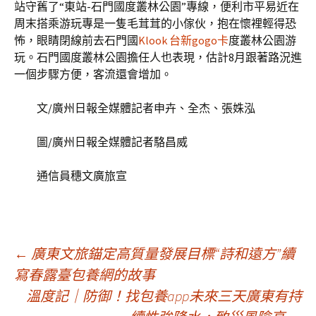
站守舊了“東站-石門國度叢林公園”專線，便利市平易近在
周末搭乘游玩專是一隻毛茸茸的小傢伙，抱在懷裡輕得恐
怖，眼睛閉線前去石門國
Klook 台新gogo卡
度叢林公園游
玩。石門國度叢林公園擔任人也表現，估計8月跟著路況進
一個步驟方便，客流還會增加。
文/廣州日報全媒體記者申卉、全杰、張姝泓
圖/廣州日報全媒體記者駱昌威
通信員穗文廣旅宣
文
←
​廣東文旅錨定高質量發展目標“詩和遠方”續
寫春露臺包養網的故事
溫度記｜防御！找包養app未來三天廣東有持
章