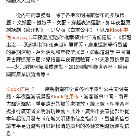
運動天天分歧。
從內在的事務看，除了各地文明場館發布的多項標
籤： 文娛圈、鐵娘子、女配、穿越表演運動，如年夜型原
創話劇《廣州站》，少兒版《白雪公主》，以及
Klook 中
信line pay卡
年夜型展覽如“檔案·廣州”汗青記憶展、《群龍
出沒——恐龍時期年夜穿越》展覽等，廣東還將舉行豐盛
的暑期運動、戶外活動和年夜型展會，如藝道游學·中國南
粵古驛道第三屆少兒繪畫年夜賽體驗賽、21天瀏覽挑釁書
——少兒瀏覽習氣養成運動、2019國際籃聯世界杯、廣東
國際產業展覽會等。
Klook 信用卡
運動指南在全省各地年夜型公共文明場
館、年夜型游玩景區
Klook 信用卡
、游客辦事中間、南粵
古驛道驛站、重要路況站場等處擺放，線上線下相聯合宣
揚推行廣東省文明游玩運動。此外，廣州市委宣揚部也從
本年起每月發布《花城文明藝術信息指南》，豐盛的信息
讓市平易近游客可以輕松清楚廣州的各類文明游玩運動信
息。