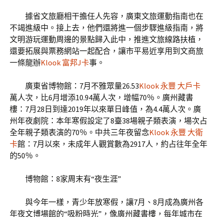
據省文旅廳相干擔任人先容，廣東文旅運動指南也在
不竭進級中。接上去，他們還將進一個步驟進級指南，將
文明游玩運動周邊的景點歸入此中，推進文旅線路扶植，
還要拓展與票務網站一起配合，讓市平易近享用到文商旅
一條龍辦
Klook 富邦J卡
事。
廣東省博物館：7月不雅眾量26.53
Klook 永豐 大戶卡
萬人次，比6月增添10.94萬人次，增幅70％。廣州藏書
樓：7月28日到達2019年以來單日峰值，為4.4萬人次。廣
州年夜劇院：本年寒假設定了8臺38場親子類表演，場次占
全年親子類表演的70％。中共三年夜留念
Klook 永豐 大衛
卡
館：7月以來，未成年人觀賞數為2917人，約占往年全年
的50％。
博物館：8家周末有“夜生涯”
與今年一樣，青少年放寒假，讓7月、8月成為廣州各
年夜文博場館的“吸粉時光”，像廣州藏書樓，每年城市在