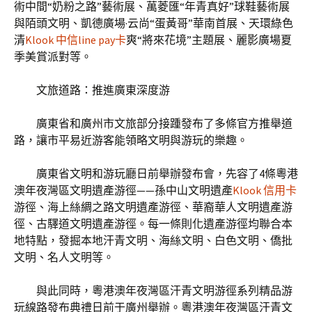
術中間“奶粉之路”藝術展、萬菱匯“年青真好”球鞋藝術展
與陌頭文明、凱德廣場·云尚“蛋黃哥”華南首展、天環綠色
清
Klook 中信line pay卡
爽“將來花境”主題展、麗影廣場夏
季美賞派對等。
文旅道路：推進廣東深度游
廣東省和廣州市文旅部分接踵發布了多條官方推舉道
路，讓市平易近游客能領略文明與游玩的樂趣。
廣東省文明和游玩廳日前舉辦發布會，先容了4條粵港
澳年夜灣區文明遺產游徑——孫中山文明遺產
Klook 信用卡
游徑、海上絲綢之路文明遺產游徑、華裔華人文明遺產游
徑、古驛道文明遺產游徑。每一條則化遺產游徑均聯合本
地特點，發掘本地汗青文明、海絲文明、白色文明、僑批
文明、名人文明等。
與此同時，粵港澳年夜灣區汗青文明游徑系列精品游
玩線路發布典禮日前于廣州舉辦。粵港澳年夜灣區汗青文