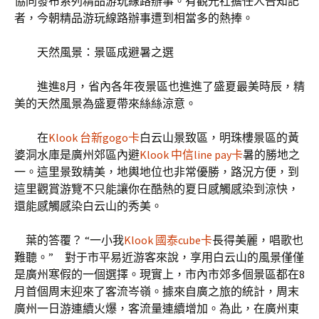
協同發布系列精品游玩線路辦事。有觀光社擔任人告知記
者，今朝精品游玩線路辦事遭到相當多的熱捧。
天然風景：景區成避暑之選
進進8月，省內各年夜景區也進進了盛夏最美時辰，精
美的天然風景為盛夏帶來絲絲涼意。
在
Klook 台新gogo卡
白云山景致區，明珠樓景區的黃
婆洞水庫是廣州郊區內避
Klook 中信line pay卡
暑的勝地之
一。這里景致精美，地輿地位也非常優勝，路況方便，到
這里觀賞游覽不只能讓你在酷熱的夏日感觸感染到涼快，
還能感觸感染白云山的秀美。
葉的答覆？ “一小我
Klook 國泰cube卡
長得美麗，唱歌也
難聽。” 對于市平易近游客來說，享用白云山的風景僅僅
是廣州寒假的一個選擇。現實上，市內市郊多個景區都在8
月首個周末迎來了客流岑嶺。據來自廣之旅的統計，周末
廣州一日游連續火爆，客流量連續增加。為此，在廣州東