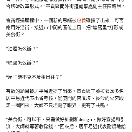
合切磋改革形式。”章貢區南外街道處事處副主任陳路說。
會商經過歷程中，一個新的思緒被
包養
碰撞了出來：可否
應用好沿街、接近市中間的區位上風，把“塘窩里”打形成
美食街？
“油煙怎么辦？”
“噪聲怎么辦？”
“屋子能不克不及租出往？”
有數的題目被居平易近提了出來。章貢區干脆拉著20多名
居平易近代表出省考核，從廈門的曾厝垵、長沙的火宮殿
走一圈回來，大師不只坦蕩了眼界，更有了共鳴。
“美食街，可以干，只需做好計劃和design，做好宣揚和引
流，大師就等著收房錢。”回來后，居平易近代表耐煩地給