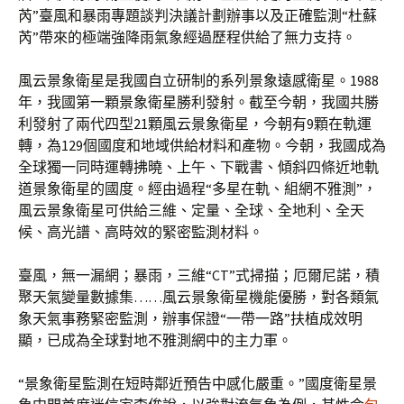
芮”臺風和暴雨專題談判決議計劃辦事以及正確監測“杜蘇
芮”帶來的極端強降雨氣象經過歷程供給了無力支持。
風云景象衛星是我國自立研制的系列景象遠感衛星。1988
年，我國第一顆景象衛星勝利發射。截至今朝，我國共勝
利發射了兩代四型21顆風云景象衛星，今朝有9顆在軌運
轉，為129個國度和地域供給材料和產物。今朝，我國成為
全球獨一同時運轉拂曉、上午、下戰書、傾斜四條近地軌
道景象衛星的國度。經由過程“多星在軌、組網不雅測”，
風云景象衛星可供給三維、定量、全球、全地利、全天
候、高光譜、高時效的緊密監測材料。
臺風，無一漏網；暴雨，三維“CT”式掃描；厄爾尼諾，積
聚天氣變量數據集……風云景象衛星機能優勝，對各類氣
象天氣事務緊密監測，辦事保證“一帶一路”扶植成效明
顯，已成為全球對地不雅測網中的主力軍。
“景象衛星監測在短時鄰近預告中感化嚴重。”國度衛星景