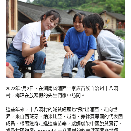
2022年7月2日，在湖南省湘西土家族苗族自治州十八洞
村，梅瑤在放寒假的先生們家中訪問。
這些年來，十八洞村的減貧經歷也“飛”出湘西，走向世
界，來自西班牙、納米比亞、越南、菲律賓等國的代表團
成員，帶著獵奇走進這座苗寨，感觸感染中國脫貧實行，
找尋村落復興password。十八洞村的故事活著界各地傳