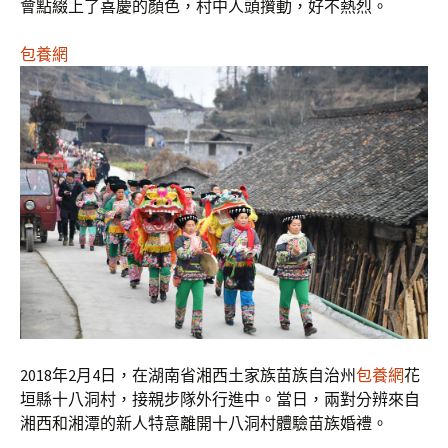
會點綴上了喜慶的顏色，村中人頭攢動，好不熱烈。
包養網
2018年2月4日，在湖南省湘西土家族苗族自治州
包養網
花
垣縣十八洞村，接親步隊外行進中。當日，兩對分辨來自
湘西和湘潭的新人特意離開十八洞村體驗苗族婚禮。