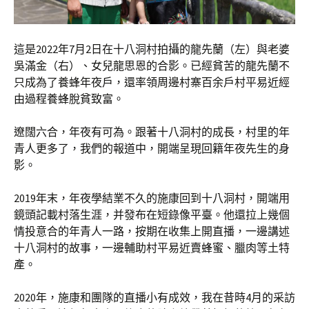
這是2022年7月2日在十八洞村拍攝的龍先蘭（左）與老婆
吳滿金（右）、女兒龍思恩的合影。已經貧苦的龍先蘭不
只成為了養蜂年夜戶，還率領周邊村寨百余戶村平易近經
由過程養蜂脫貧致富。
遼闊六合，年夜有可為。跟著十八洞村的成長，村里的年
青人更多了，我們的報道中，開端呈現回籍年夜先生的身
影。
2019年末，年夜學結業不久的施康回到十八洞村，開端用
鏡頭記載村落生涯，并發布在短錄像平臺。他還拉上幾個
情投意合的年青人一路，按期在收集上開直播，一邊講述
十八洞村的故事，一邊輔助村平易近賣蜂蜜、臘肉等土特
產。
2020年，施康和團隊的直播小有成效，我在昔時4月的采訪