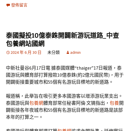
發佈留言
泰國擬投10億泰銖開闢新游玩道路_中查
包養網站國網
2024 年 6 月 30 日
未分類
admin
中新社曼谷6月17日電 據泰國媒體“thaiger”17日報道，泰
國游玩與體育部打算撥款10億泰銖(約2億元國民幣)，用于
開闢銜接重要城市和55個有名游玩目標地的新道路。
報道稱，此舉旨在吸引更多本國游客以增添游玩業支出。
泰國游玩與
包養網
體育部常任秘書阿倫·文猜指出，
包養
開
闢銜接各年夜城市和55個有名游玩目標地的新道路是該部
本年的打算之一。