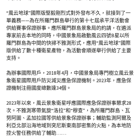
“風云地球”國際版堅毅剛烈式對外發布不久，就接到了一
單義務——為在所羅門群島舉行的第十七屆承平洋活動會
供給賽事保證辦事。應所羅門群島景象局的約請，在遴派
專家前去本地的同時，中國景象局啟動風云四號B星以所
羅門群島為中間的快掃不雅測形式，應用“風云地球”國際
版供給了數十種衛星產物，為活動會順遂舉行供給了主要
支持。
為辦事國際用戶，2018年4月，中國景象局專門樹立風云景
象衛星國際用戶防災減災應急保證機制。2023年，應急保
證機制注冊國度總數達34個。
2023年以來，風云景象衛星呼應國際應急保證辦事懇求28
次。不雅測寒帶氣旋“洛拉”和“穆查”，為所羅門群島、瓦
努阿圖、孟加拉國等供給景象保證辦事；輔助監測阿爾及
利亞北部沿海地域到突尼斯東南部密集的火點，為本地防
控火警任務供給了輔助……