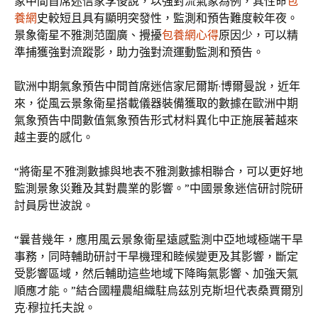
象中間首席迷信家李俊說，以強對流氣象為例，其性命
包
養網
史較短且具有顯明突發性，監測和預告難度較年夜。
景象衛星不雅測范圍廣、攪擾
包養網心得
原因少，可以精
準捕獲強對流蹤影，助力強對流運動監測和預告。
歐洲中期氣象預告中間首席迷信家尼爾斯·博爾曼說，近年
來，從風云景象衛星搭載儀器裝備獲取的數據在歐洲中期
氣象預告中間數值氣象預告形式材料異化中正施展著越來
越主要的感化。
“將衛星不雅測數據與地表不雅測數據相聯合，可以更好地
監測景象災難及其對農業的影響。”中國景象迷信研討院研
討員房世波說。
“曩昔幾年，應用風云景象衛星遠感監測中亞地域極端干旱
事務，同時輔助研討干旱機理和睦候變更及其影響，斷定
受影響區域，然后輔助這些地域下降晦氣影響、加強天氣
順應才能。”結合國糧農組織駐烏茲別克斯坦代表桑賈爾別
克·穆拉托夫說。