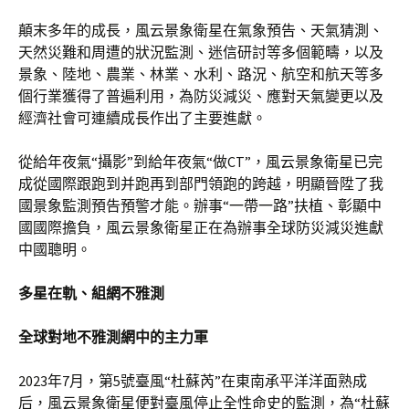
顛末多年的成長，風云景象衛星在氣象預告、天氣猜測、
天然災難和周遭的狀況監測、迷信研討等多個範疇，以及
景象、陸地、農業、林業、水利、路況、航空和航天等多
個行業獲得了普遍利用，為防災減災、應對天氣變更以及
經濟社會可連續成長作出了主要進獻。
從給年夜氣“攝影”到給年夜氣“做CT”，風云景象衛星已完
成從國際跟跑到并跑再到部門領跑的跨越，明顯晉陞了我
國景象監測預告預警才能。辦事“一帶一路”扶植、彰顯中
國國際擔負，風云景象衛星正在為辦事全球防災減災進獻
中國聰明。
多星在軌、組網不雅測
全球對地不雅測網中的主力軍
2023年7月，第5號臺風“杜蘇芮”在東南承平洋洋面熟成
后，風云景象衛星便對臺風停止全性命史的監測，為“杜蘇