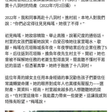
賣十八洞村的特產（2022年7月2日攝）。
2022年，我和同事再赴十八洞村。進村前，本地人對我們
說：“你們必定得往見見梅瑤，她很了不得。”
初見梅瑤，她妝容精致、舉止高雅，說著尺度的通俗話。
村里的女孩們圍著她說笑，白叟召喚她往家里喝水、歇
腳。梅瑤在花垣縣城長年夜，年夜學結業后在企業任務了5
年，后往返到花垣縣，擔負年夜先生村主干。開初，她也
曾被不睬解她任務的老蒼生懟得直哭，簡直聽不懂村平易
近的苗語。但憑著真摯，她終于融進了十八洞村。
這位年青的婦女主任用本身經過的事況勸告孩子們要信任
常識轉變命運。她的眼界對成年人也異樣有壓服力——選
財產、買資料、經商，村里越來越多的人想聽聽她的提
出。“在村里這幾年，我能盡力帶來一些變更，這讓我感到
特殊有盼望。”梅瑤說。