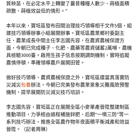
質秧苗，在必定水平上轉變了曩昔種糧人數少、蒔植面積
疏散、蒔植效益低的情形。”
本年以來，寶坻區發布田間治理技巧領導相干文件5個，組
建技巧領導辦事小組展開辦事。寶坻區農業鄉村委副主
任、農業成長中間主任李志國先容，在農資農械保證方
面，今朝已完成種子、化肥、農藥等農資儲蓄2萬噸，農機
具檢驗3000臺。啟用生孩子信息按期調劑機制，實時追蹤
農情停頓，準確領導農戶展開田管。
做好技巧領導、農資農械保證之外，寶坻區還當真落實防
災減災
包養
辦法，今朝已完美發布農業景象災難風險預警
機制，提早展開防災減災技巧培訓。
李志國先容，寶坻區正在展開全區小麥單產晉陞整建制區
推動項目，力爭經由過程補施鋅肥、后期“一噴三防”等一
系列技巧辦法，推進全區農作物年夜面積平衡減產和效益
晉陞。（記者周琳）