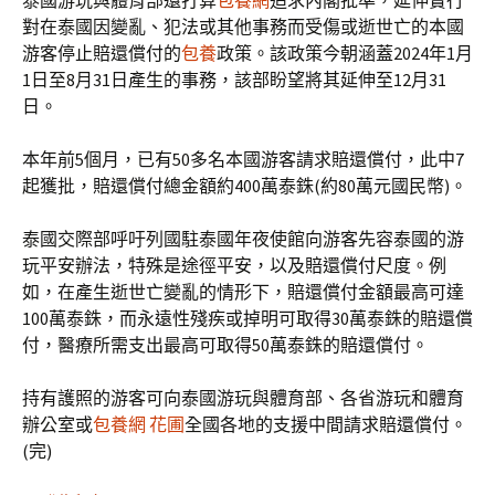
泰國游玩與體育部還打算
包養網
追求內閣批準，延伸實行
對在泰國因變亂、犯法或其他事務而受傷或逝世亡的本國
游客停止賠還償付的
包養
政策。該政策今朝涵蓋2024年1月
1日至8月31日產生的事務，該部盼望將其延伸至12月31
日。
本年前5個月，已有50多名本國游客請求賠還償付，此中7
起獲批，賠還償付總金額約400萬泰銖(約80萬元國民幣)。
泰國交際部呼吁列國駐泰國年夜使館向游客先容泰國的游
玩平安辦法，特殊是途徑平安，以及賠還償付尺度。例
如，在產生逝世亡變亂的情形下，賠還償付金額最高可達
100萬泰銖，而永遠性殘疾或掉明可取得30萬泰銖的賠還償
付，醫療所需支出最高可取得50萬泰銖的賠還償付。
持有護照的游客可向泰國游玩與體育部、各省游玩和體育
辦公室或
包養網 花圃
全國各地的支援中間請求賠還償付。
(完)