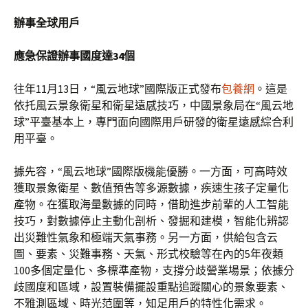
辦事全球用戶
應急保證辦事國度達34個
往年11月13日，“風云地球”國際版正式發布
包養網
。這是
依托風云景象衛星和衛星遠感技巧，中國景象局在“風云地
球”平臺基本上，專門面向國際用戶研發的衛星遠感綜合利
用平臺。
據先容，“風云地球”國際版機能優勝。一方面，可高時效
獲取景象衛星、數值預告等多源數據，疾速生孩子定量化
產物。在獲取海量數據的同時，借助進步前輩的人工智能
技巧，對數據停止主動化剖析、發掘和建模，智能化辨認
出災難性氣象和極端天氣事務。另一方面，供給包含云
圖、要素、災難事務、天氣、形式校驗等在內的5年夜類
100多個定量化、多標準產物，支撐分歧營業場景；依據分
歧國度和區域，設置裝備擺設重點追蹤關心的景象要素、
不雅測區域、時光范圍等，知足用戶的特性化需求。