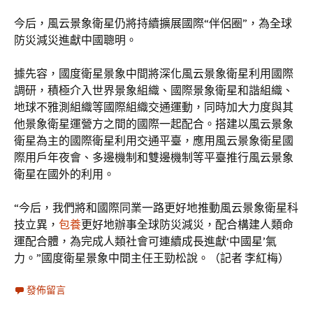
今后，風云景象衛星仍將持續擴展國際“伴侶圈”，為全球
防災減災進獻中國聰明。
據先容，國度衛星景象中間將深化風云景象衛星利用國際
調研，積極介入世界景象組織、國際景象衛星和諧組織、
地球不雅測組織等國際組織交通運動，同時加大力度與其
他景象衛星運營方之間的國際一起配合。搭建以風云景象
衛星為主的國際衛星利用交通平臺，應用風云景象衛星國
際用戶年夜會、多邊機制和雙邊機制等平臺推行風云景象
衛星在國外的利用。
“今后，我們將和國際同業一路更好地推動風云景象衛星科
技立異，
包養
更好地辦事全球防災減災，配合構建人類命
運配合體，為完成人類社會可連續成長進獻‘中國星’氣
力。”國度衛星景象中間主任王勁松說。（記者 李紅梅）
發佈留言