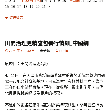
1 2 3 4
包養網比擬
5 6 7 8 9 10
包養網
11 12 13 14
15 16 17 18 19 20 21 >
發佈留言
田間治理更精查包養行情細_中國網
2024 年 6 月 30 日
未分類
admin
原題目：田間治理更精緻
4月11日，在天津市寶坻區南燕窩村的復興禾苗培養專門研
究一起配合社育秧基地，日光溫室年夜棚并排而立，農戶
正在停止小站稻育秧。現在，從收穫、覆土到施肥，古代
化農用機械曾經成為農戶的標配。
不遠處的史各莊鎮朱楊莊村蔬菜年夜棚里，草莓西紅柿長