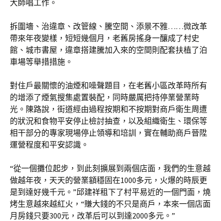
大師唱工作。
拆圍墻、治違章、改管線、騰空間、添景不雅……微改革
帶來年夜變樣，短短幾個月，老舊房搖身一釀成了村史
館、城市書屋，違章搭建騰加入來的空間則配套扶植了泊
車場等舉措措施。
對住戶最關懷的油煙和噪聲題目，在老舊小區改革時所有
的增添了煙氣搜集處置裝配，同時嚴厲把持停業營業時
光。陳路說，街道經由過程按期和不按期對商戶衛生周遭
的狀況和食物平安停止檢討抽查，以及組織衛生、環保等
相干部分的專家現場停止領導和培訓，實在輔助商戶晉陞
運營程度和平安認識。
“從一個攤位起步，到此刻擴展到兩個店面，我們的生意越
做越年夜，天天的營業額穩固在1000多元，火爆的時辰更
是到達好幾千元。”邱建祥租下了村平易近的一個門面，燒
烤生意越來越紅火，“賺大錢的不只是商戶，本來一個店面
月房錢只要300元，改革后可以到達2000多元。”