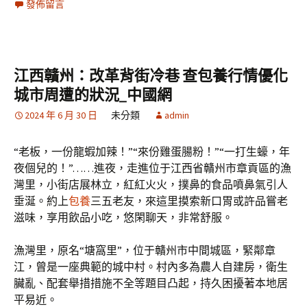
發佈留言
江西贛州：改革背街冷巷 查包養行情優化
城市周遭的狀況_中國網
2024 年 6 月 30 日
未分類
admin
“老板，一份龍蝦加辣！”“來份雞蛋腸粉！”“一打生蠔，年
夜個兒的！”……進夜，走進位于江西省贛州市章貢區的漁
灣里，小街店展林立，紅紅火火，撲鼻的食品噴鼻氣引人
垂涎。約上
包養
三五老友，來這里摸索新口胃或許品嘗老
滋味，享用飲品小吃，悠閑聊天，非常舒服。
漁灣里，原名“塘窩里”，位于贛州市中間城區，緊鄰章
江，曾是一座典範的城中村。村內多為農人自建房，衛生
臟亂、配套舉措措施不全等題目凸起，持久困擾著本地居
平易近。