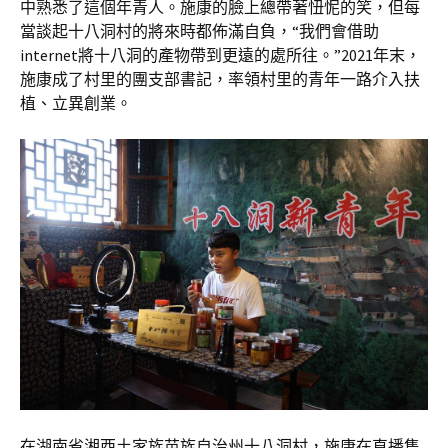
中熟悉了這個年青人。施康的臉上總帶著忸怩的笑，但每
當談起十八洞村的將來時都佈滿自負，“我們會借助
internet將十八洞的產物帶到更遠的處所往。”2021年末，
施康成了村里的團支部書記，率領村里的青年一路介入扶
植、立異創業。
在湖南省湘西土家族苗族自治州十八洞村，施康在直播售