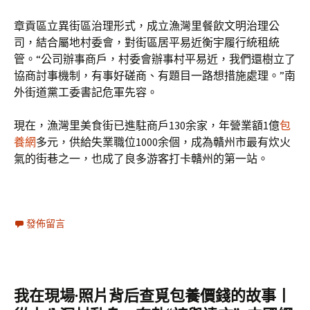
章貢區立異街區治理形式，成立漁灣里餐飲文明治理公
司，結合屬地村委會，對街區居平易近衡宇履行統租統
管。“公司辦事商戶，村委會辦事村平易近，我們還樹立了
協商討事機制，有事好磋商、有題目一路想措施處理。”南
外街道黨工委書記危軍先容。
現在，漁灣里美食街已進駐商戶130余家，年營業額1億
包
養網
多元，供給失業職位1000余個，成為贛州市最有炊火
氣的街巷之一，也成了良多游客打卡贛州的第一站。
發佈留言
我在現場·照片背后查覓包養價錢的故事丨