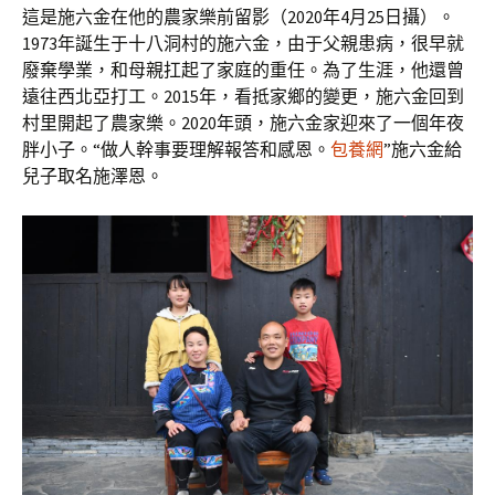
這是施六金在他的農家樂前留影（2020年4月25日攝）。
1973年誕生于十八洞村的施六金，由于父親患病，很早就
廢棄學業，和母親扛起了家庭的重任。為了生涯，他還曾
遠往西北亞打工。2015年，看抵家鄉的變更，施六金回到
村里開起了農家樂。2020年頭，施六金家迎來了一個年夜
胖小子。“做人幹事要理解報答和感恩。
包養網
”施六金給
兒子取名施澤恩。