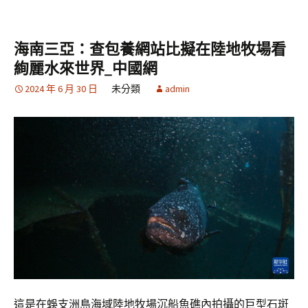
海南三亞：查包養網站比擬在陸地牧場看
絢麗水來世界_中國網
2024 年 6 月 30 日
未分類
admin
這是在蜈支洲島海域陸地牧場沉船魚礁內拍攝的巨型石斑