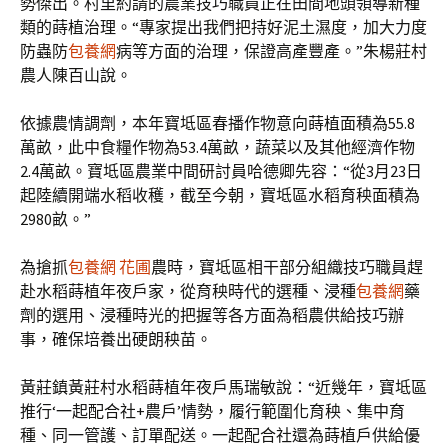
勢傑出。村里約請的農業技巧職員正在田間地頭領導新種
類的蒔植治理。“專家提出我們把持好泥土濕度，加大力度
防蟲防
包養網
病等方面的治理，保證高產豐產。”朱楊莊村
農人陳百山說。
依據農情調劑，本年寶坻區春播作物意向蒔植面積為55.8
萬畝，此中食糧作物為53.4萬畝，蔬菜以及其他經濟作物
2.4萬畝。寶坻區農業中間研討員哈德卿先容：“從3月23日
起陸續開端水稻收穫，截至今朝，寶坻區水稻育秧面積為
2980畝。”
為搶抓
包養網 花圃
農時，寶坻區相干部分組織技巧職員趕
赴水稻蒔植年夜戶家，從育秧時代的選種、浸種
包養網
藥
劑的選用、浸種時光的把握等各方面為稻農供給技巧辦
事，確保培養出硬朗秧苗。
黃莊鎮黃莊村水稻蒔植年夜戶馬瑞敏說：“近幾年，寶坻區
推行‘一起配合社+農戶’情勢，履行範圍化育秧、集中育
種、同一管護、訂單配送。一起配合社還為蒔植戶供給優