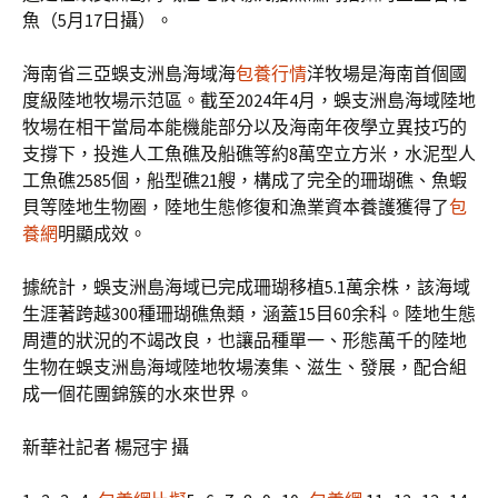
魚（5月17日攝）。
海南省三亞蜈支洲島海域海
包養行情
洋牧場是海南首個國
度級陸地牧場示范區。截至2024年4月，蜈支洲島海域陸地
牧場在相干當局本能機能部分以及海南年夜學立異技巧的
支撐下，投進人工魚礁及船礁等約8萬空立方米，水泥型人
工魚礁2585個，船型礁21艘，構成了完全的珊瑚礁、魚蝦
貝等陸地生物圈，陸地生態修復和漁業資本養護獲得了
包
養網
明顯成效。
據統計，蜈支洲島海域已完成珊瑚移植5.1萬余株，該海域
生涯著跨越300種珊瑚礁魚類，涵蓋15目60余科。陸地生態
周遭的狀況的不竭改良，也讓品種單一、形態萬千的陸地
生物在蜈支洲島海域陸地牧場湊集、滋生、發展，配合組
成一個花團錦簇的水來世界。
新華社記者 楊冠宇 攝