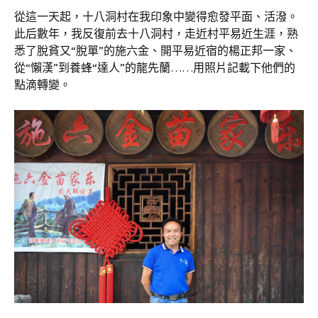
從這一天起，十八洞村在我印象中變得愈發平面、活潑。
此后數年，我反復前去十八洞村，走近村平易近生涯，熟
悉了脫貧又“脫單”的施六金、開平易近宿的楊正邦一家、
從“懶漢”到養蜂“達人”的龍先蘭……用照片記載下他們的
點滴轉變。