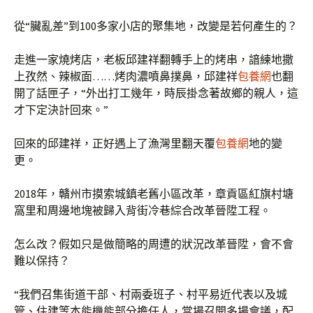
從“臟亂差”到100多家小店的聚集地，改變是若何產生的？
走進一家燒烤店，老板邱建祥翻轉手上的烤串，諳練地撒
上孜然、辣椒面……烤肉濃噴鼻撲鼻，邱建祥
包養網
也翻
開了話匣子，“外出打工幾年，時辰掛念著故鄉的親人，這
才下定決計回來。”
回來的邱建祥，正好遇上了漁灣里翻天覆
包養網
地的變
更。
2018年，贛州市摸索城鎮老舊小區改革，章貢區紅旗村塘
窩里和周邊地塊被歸入背街冷巷綜合改革晉陞工程。
怎么改？假如只是做簡略的周遭的狀況改革晉陞，會不會
難以保持？
“我們召集街道干部、村兩委班子、村平易近代表以及城
管、住建等本能機能部分擔任人，當場召開多場會議，配