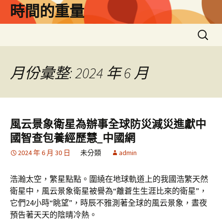
跳
時間的重量
至
主
搜
要
尋
內
關
容
鍵
月份彙整: 2024 年 6 月
字:
風云景象衛星為辦事全球防災減災進獻中
國智查包養經歷慧_中國網
2024 年 6 月 30 日
未分類
admin
浩瀚太空，繁星點點。圍繞在地球軌道上的我國浩繁天然
衛星中，風云景象衛星被譽為“離蒼生生涯比來的衛星”，
它們24小時“眺望”，時辰不雅測著全球的風云景象，晝夜
預告著天天的陰晴冷熱。