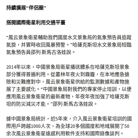
持續擴展“伴侶圈”
搭開國際衛星利用交通平臺
“風云景象衛星輔助我們國度水文景象局的氣象預告員追蹤
氣旋，并實時收回風暴預警。”哈薩克斯坦水文景象局短臨
氣象預告員邵列·斯馬古洛娃說。
2014年以來，中國景象局衛星播送體系在哈薩克斯坦景象
部分獲得普遍利用。從叢林年夜火到霧霾，在本地應急搶
險和災難應對中，風云景象衛星供給的監測數據和產物施
展了主要感化。“中國景象局對我們的專家停止培訓，以便
應用風云景象衛星的最新產物，年夜年夜加強了哈薩克斯
坦的防災減災才能。”邵列·斯馬古洛娃說。
據中國景象局統計，近5年來，介入風云景象衛星培訓的國
際用戶跨越1000人次，為全球20多個國度和地域展開了50
余次風云景象衛星遠感利用軟件支持和國際錄像談判。