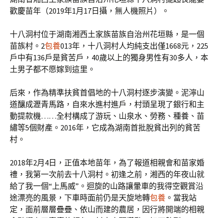
歡慶苗年（2019年1月17日攝，無人機照片）。
十八洞村位于湖南湘西土家族苗族自治州花垣縣，是一個
苗族村。2
包養
013年，十八洞村人均純支出僅1668元，225
戶中有136戶是貧苦戶，40歲以上的獨身男性有30多人，本
土男子都不愿嫁到這里。
后來，作為精準扶貧首倡地的十八洞村逐步演變。泥濘山
道釀成瀝青馬路，自來水進村進戶，村頭呈現了銀行和主
動提款機……全村構成了游玩、山泉水、勞務、種養、苗
繡等5個財產。2016年，它成為湖南首批脫貧出列的貧苦
村。
2018年2月4日，正值本地苗年，為了報道相親會和苗家婚
禮，我第一次前去十八洞村。初逢之前，湘西的年夜山就
給了我一個“上馬威”。迴旋的山路讓暈車的我得空觀賞沿
途漂亮的風景，下車時面前仍是天旋地轉
包養
。當我站
定，面前層層疊疊、依山而建的農居，因行將開端的相親