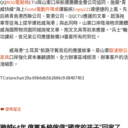
QQ
ROG電競椅
CTU與山東口岸航運團體金豐公司協同，施展“青
威快線”海上
Funte電動升降桌
運輸疾
Enjoy121
速便捷的上風，先
后將青島港西聯公司、東港公司、QQCTU應援的叉車、起落拖
車等從海上提早運抵威海港；與此同時，山東口岸陸海物流團體
威海國際物流園同城挑唆叉車、抱叉叉具等前來應援。“兵士”輪
功課前，各兄弟公司應援裝備14臺套所有的到位。
威海港“土耳其”航路守舊背后的應援故事，是山東
歐凌辦公
家具
口岸強化資本兼顧調劑，全力辦事區域經濟、辦事客戶的活
潑縮影。
TC:elanchair29a 69b6db5b2666c9.08407453
發佈留言
跨越64年 億嵐系統傢俱“國度的孩子”回家了