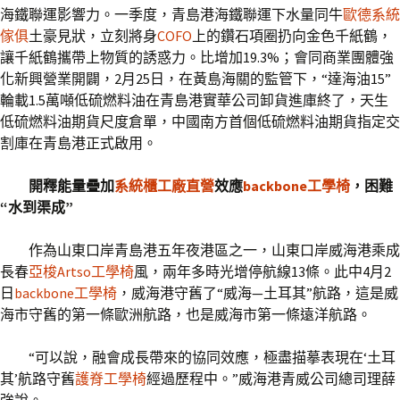
海鐵聯運影響力。一季度，青島港海鐵聯運下水量同牛
歐德系統
傢俱
土豪見狀，立刻將身
COFO
上的鑽石項圈扔向金色千紙鶴，
讓千紙鶴攜帶上物質的誘惑力。比增加19.3%；會同商業團體強
化新興營業開闢，2月25日，在黃島海關的監管下，“達海油15”
輪載1.5萬噸低硫燃料油在青島港實華公司卸貨進庫終了，天生
低硫燃料油期貨尺度倉單，中國南方首個低硫燃料油期貨指定交
割庫在青島港正式啟用。
開釋能量疊加
系統櫃工廠直營
效應
backbone工學椅
，困難
“水到渠成”
作為山東口岸青島港五年夜港區之一，山東口岸威海港乘成
長春
亞梭Artso工學椅
風，兩年多時光增停航線13條。此中4月2
日
backbone工學椅
，威海港守舊了“威海—土耳其”航路，這是威
海市守舊的第一條歐洲航路，也是威海市第一條遠洋航路。
“可以說，融會成長帶來的協同效應，極盡描摹表現在‘土耳
其’航路守舊
護脊工學椅
經過歷程中。”威海港青威公司總司理薛