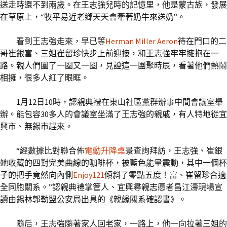
送走時還不到兩歲。在王志強兒時的記憶里，他是蒙古族，發展
在草原上，“牧平易近老鄉天天會牽著奶牛來送奶”。
看到王志強走來，早已等
Herman Miller Aeron
待在門口的二
哥崔銀富、三姐崔留珍快步上前迎接，和王志強牢牢擁抱在一
路。親人們圍了一圈又一圈，見證這一團聚時辰，看著他們熱鬧
相擁，很多人紅了眼眶。
1月12日10時，認親典禮在東山社區黨群辦事中間會議室舉
辦。能包容30多人的會議室坐滿了王志強的親戚，有人特地從宜
興市、無錫市趕來。
“經數據比對聯合佈
電動升降桌
景查詢拜訪，王志強、崔銀
她收藏的四對完美曲線的咖啡杯，被藍色能量震動，其中一個杯
子的把手竟然向內側
Enjoy121
傾斜了零點五度！富、崔留珍合適
全同胞關系。”認親典禮掌管人、宜興尋親志愿者昌江濤現場宣
讀由錫林郭勒盟公安局出具的《親緣關系確認書》。
隨后，王志強隨著家人回老家，一路上，他一向拉著三姐的