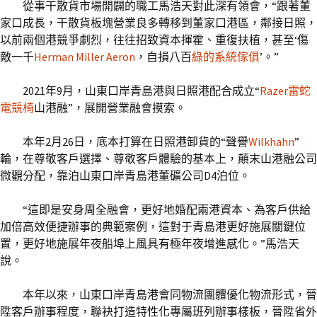
從事干散貨市場開闢的職工馬浩天對此深有領會，“跟著董
家口成長，干散貨板塊營業良多轉移到董家口港區，鄰接日照，
以前兩個港競爭劇烈，往往招致資本揮霍、重復扶植，甚至‘傷
敵一千
Herman Miller Aeron
，自損八百
綠的系統傢俱
’。”
2021年9月，山東口岸青島港與日照港配合成立“
Razer雷蛇
電競椅
山港融”，展開營業融會摸索。
本年2月26日，底本打算在日照港卸貨的“聲譽
Wilkhahn
”
輪，在尊敬客戶選擇、尊敬客戶體驗的基本上，顛末山港融公司
微觀分配，靠泊山東口岸青島港董礦公司D4泊位。
“這即是安身周全融會，更好地婚配兩港資本、為客戶供給
加倍高效便捷辦事的典範案例，這對于青島港更好施展關鍵位
置，更好地施展年夜船埠上風具有極年夜增進感化。”馬浩天
說。
本年以來，山東口岸青島港會同物流團體優化物流形式，晉
陞客戶辦事程度，聯袂打造特性化專屬班列辦事樣板，晉陞省外