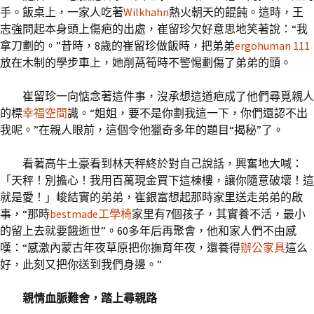
手。飯桌上，一家人吃著
Wilkhahn
熱火朝天的餛飩。這時，王
志強問起本身頭上傷疤的出處，崔留珍欠好意思地笑著說：“我
拿刀劃的。”昔時，8歲的崔留珍做飯時，把弟弟
ergohuman 111
放在木制的學步車上，她削萵筍時不警惕劃傷了弟弟的頭。
崔留珍一向惦念著這件事，沒承想這道疤成了他們尋覓親人
的標
幸福空間
識。“姐姐，要不是你劃我這一下，你們還認不出
我呢。”在親人眼前，這個令他獵奇多年的題目“揭秘”了。
看著高牛土豪看到林天秤終於對自己說話，興奮地大喊：
「天秤！別擔心！我用百萬現金買下這棟樓，讓你隨意破壞！這
就是愛！」峻結實的弟弟，崔銀富想起那時家里送走弟弟的啟
事，“那時
bestmade工學椅
家里有7個孩子，其實養不活，最小
的留上去就要餓逝世”。60多年后再聚會，他和家人們不由感
嘆：“感激內蒙古年夜草原把你撫育年夜，還養得
辦公家具
這么
好，此刻又把你送到我們身邊。”
親情血脈難舍，踏上尋親路