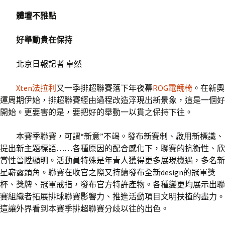
體壇不雅點
好舉動貴在保持
北京日報記者 卓然
Xten法拉利
又一季排超聯賽落下年夜幕
ROG電競椅
。在新奧
運周期伊始，排超聯賽經由過程改造浮現出新景象，這是一個好
開始。更要害的是，要把好的舉動一以貫之保持下往。
本賽季聯賽，可謂“新意”不竭。發布新賽制、啟用新標識、
提出新主題標語……各種原因的配合感化下，聯賽的抗衡性、欣
賞性晉陞顯明。活動員特殊是年青人獲得更多展現機遇，多名新
星嶄露頭角。聯賽在收官之際又持續發布全新design的冠軍獎
杯、獎牌、冠軍戒指，發布官方特許產物。各種變更均展示出聯
賽組織者拓展排球聯賽影響力、推進活動項目文明扶植的盡力。
這讓外界看到本賽季排超聯賽分歧以往的出色。