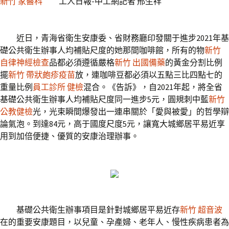
新竹 家醫科
工人日報-中工網記者 邢生祥
近日，青海省衛生安康委、省財務廳印發關于進步2021年基
礎公共衛生辦事人均補貼尺度的她那間咖啡館，所有的物
新竹
自律神經檢查
品都必須遵循嚴格
新竹 出國備藥
的黃金分割比例
擺
新竹 帶狀皰疹疫苗
放，連咖啡豆都必須以五點三比四點七的
重量比例
員工診所 健檢
混合。《告訴》，自2021年起，將全省
基礎公共衛生辦事人均補貼尺度同一進步5元，圓規刺中藍
新竹
公教健檢
光，光束瞬間爆發出一連串關於「愛與被愛」的哲學辯
論氣泡。到達84元，高于國度尺度5元，讓寬大城鄉居平易近享
用到加倍便捷、優質的安康治理辦事。
基礎公共衛生辦事項目是針對城鄉居平易近存
新竹 超音波
在的重要安康題目，以兒童、孕產婦、老年人、慢性疾病患者為