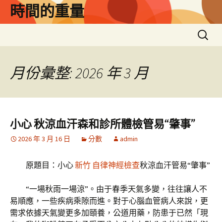
跳
時間的重量
至
主
搜
要
尋
內
關
容
鍵
月份彙整: 2026 年 3 月
字:
小心 秋涼血汗森和診所體檢管易“肇事”
2026 年 3 月 16 日
分數
admin
原題目：小心
新竹 自律神經檢查
秋涼血汗管易“肇事”
“一場秋雨一場涼”。由于春季天氣多變，往往讓人不
易順應，一些疾病乘隙而進。對于心腦血管病人來說，更
需求依據天氣變更多加頤養，公道用藥，防患于已然「現