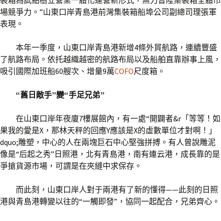
裝箱為試點樹立營業一體化運營新形式，無力晉陞集裝箱全體市
場競爭力。”山東口岸青島港前灣集裝箱船埠公司副總司理張軍
表現。
本年一季度，山東口岸青島港新增4條外貿航路，連續豐盛
了航路布局。依托越織越密的航路布局以及船舶直靠辦事上風，
吸引國際加班船60艘次、增量9萬
COFO
尺度箱。
“舊日敵手”變“手足兄弟”
在山東口岸年夜廈7樓展館內，有一處“開闢者&r「等等！如
果我的愛是X，那林天秤的回應Y應該是X的虛數單位才對啊！」
dquo;雕塑，中心的人在兩塊巨石中心堅強拼搏。有人曾說雕泥
像是“后起之秀”日照港，北有青島港，南有連云港，成長靠的是
爭搶貨源市場，可謂是在夾縫中求保存。
而此刻，山東口岸人對于兩港有了新的懂得——此刻的日照
港與青島港轉變以往的“一觸即發”，協同一起配合，兄弟齊心。