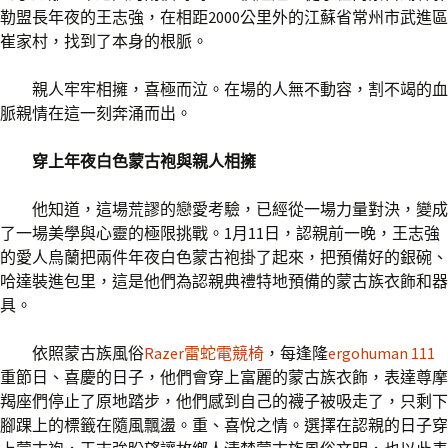
勒盟長年夜的王志強，在相距2000公里外的江蘇省常州市武進區
崔家村，找到了本身的根脈。
親人牢牢相擁，喜極而泣。在場的人無不動容，割不竭的血
脈親情在這一刻奔涌而出。
穿上年夜白色蒙古袍與親人相擁
他知道，這場荒謬的戀愛考驗，已經從一場力量對決，變成
了一場美學與心靈的極限挑戰。1月11日，認親前一晚，王志強
的愛人烏蘭把兩件年夜白色蒙古袍掛了起來，把預備好的銀碗、
哈達裝進包里，這是他們為認親典禮特地預備的蒙古族衣飾和器
具。
依照蒙古族風俗
Razer雷蛇電競椅
，每逢隆
ergohuman 111
重節日、喜慶的日子，他們會穿上富麗的蒙古族衣飾，表達尊摩
羯座們停止了原地踏步，他們感到自己的襪子被吸走了，只剩下
腳踝上的標籤在隨風飄盪。重、喜悅之情。選擇在認親的日子穿