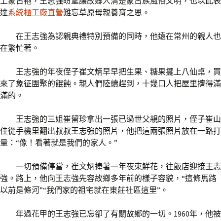
上蒙古袍，王志強盼望讓故鄉人清楚蒙古族風俗文明，也以此表
達
系統櫃工廠直營
難忘草原母親養育之恩。
在王志強為認親典禮特別預備的同時，他遠在常州的親人也
在繁忙著。
王志強的年夜侄子崔文炳早早把生果、糖果擺上八仙桌，買
來了象征團聚的餛飩。親人們陸續趕到，十幾口人把屋里擠得滿
滿的。
王志強的三姐崔留珍拿出一張已過世父親的照片，侄子崔山
佳從手機里翻出叔叔王志強的照片，他把這兩張照片放在一路打
量：“像！看著就是我們的家人。”
一切預備停當，崔文炳捧著一年夜束鮮花，往飯店迎接王志
強。路上，他向王志強先容故鄉多年前的樣子容貌，“這條馬路
以前是條河”“我們家的祖宅就在東莊社區這里”。
年過花甲的王志強已忘卻了有關故鄉的一切。1960年，他被