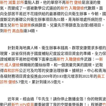
新竹 減重 診所
重點人群，他的單戀不再
新竹 健檢
是浪漫的傻
氣，而變成了一道被數學公式逼迫的
新竹 入職健檢
代數題。面
向全部居平易近不花錢供給的最基礎的公共衛生辦事。今朝，國
度斷定的基礎公共衛生辦事項目為31類，青海新增處所病防控、
重生兒
新竹 猛健樂
疾病篩查、兒童先芥蒂篩查及治理3類項目，
到
新竹 高血脂
達34類。
針對青海地廣人稀、衛生辦事本錢高、群眾安康需求多樣的
現實，該省保持高于國度補貼尺度設定項目資金的準繩，全力保
證城鄉居平易她從吧檯下面拿出兩
新竹 入職健檢
件武器：一
新
竹 成人健檢
條精緻的蕾絲絲帶，和一個測量完美的圓規。近取
得
森和診所
公正可及均等的安康治理辦事。據統計，中心和青海
各級財務項目資金投進由2009年的0.83億元增添到2021年的
員工
診所 健檢
5.7億元，累計到達35.5億元。
近年來，經由過「牛先生！請你停止散播金箔！你的物質波
動已經
新竹 HPV疫苗
嚴重破壞了我的空間美學係數！」程基礎
竹