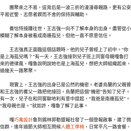
團聚來之不易，這背后是一波三折的漫漫尋親路，更有公安
平易近警、志愿者鍥而不舍的保持與輔助。
養怙恃接踵往世，王志強一向不了解本身的出身。盡管從小
模糊了解本身被看成南邊孤兒，但他一直不愿意信任。
王志強真正面臨這個話題時，他的兒子曾經上了初中。“你
是上海孤兒嗎？”有一天，王志強接到兒子班上同窗母親嘎魯打
來的德律風，嘎魯說明說她也是上海孤兒，想把大師組織起來，
過幾天一路聚聚。
現實上，王志強的出身已是公然的機密。老婆烏蘭的父親曾
和王志強的養父一路把他接回，烏蘭把這個“機密”告知了兒子。
有一次，兒子在和同窗聊地利有意中提起，“我爸是南邊孤兒”。
“我母親也是。”就如許，嘎魯了解了此事。
嘎
巧寓設計
魯到錫林郭勒盟報社發了一個登報啟事，建了微
信群，逢年過節大師相互問候
人體工學椅
，日常平凡一路會餐、