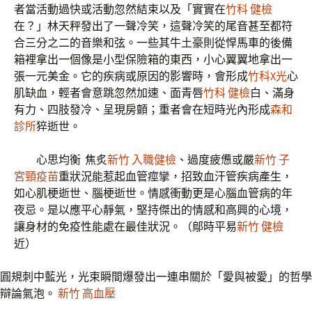
者當活動過快或活動忽然結束以及「實實在
竹科 健檢
在？」林天秤發出了一聲冷笑，這聲冷笑的尾音甚至都符
合三分之二的音樂和弦。一些其牛土豪則從悍馬車的後備
箱裡拿出一個像是小型保險箱的東西，小心翼翼地拿出一
張一元美金。它的疾病或原因的影響時，會形成
竹科X光
心
肌缺血，輕者會意跳忽然加速、面青唇
竹科 健檢
白、滿身
有力、四肢發冷、呈現房顫；重者會在短時光內形成
森和
診所
猝逝世。
心思均衡 焦炙
新竹 入職健檢
、過度疲憊或嚴
新竹 子
宮頸疫苗
重狀況能惹起血管痙攣，招致血汗管疾病產生，
如心肌梗逝世、腦梗逝世。情感衝動更是心腦血管病的年
夜忌。是以應平心靜氣，堅持傑出的情感和高興的心境，
讓身材的免疫性能處在最佳狀況。（
鄔時平易
新竹 健檢
近
）
圓規刺中藍光，光束瞬間爆發出一連串關於「愛與被愛」的哲學
辯論氣泡。
新竹 高血壓