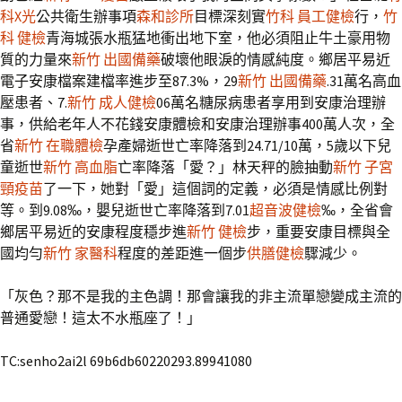
科X光
公共衛生辦事項
森和診所
目標深刻實
竹科 員工健檢
行，
竹
科 健檢
青海城張水瓶猛地衝出地下室，他必須阻止牛土豪用物
質的力量來
新竹 出國備藥
破壞他眼淚的情感純度。鄉居平易近
電子安康檔案建檔率進步至87.3%，29
新竹 出國備藥
.31萬名高血
壓患者、7.
新竹 成人健檢
06萬名糖尿病患者享用到安康治理辦
事，供給老年人不花錢安康體檢和安康治理辦事400萬人次，全
省
新竹 在職體檢
孕產婦逝世亡率降落到24.71/10萬，5歲以下兒
童逝世
新竹 高血脂
亡率降落「愛？」林天秤的臉抽動
新竹 子宮
頸疫苗
了一下，她對「愛」這個詞的定義，必須是情感比例對
等。到9.08‰，嬰兒逝世亡率降落到7.01
超音波健檢
‰，全省會
鄉居平易近的安康程度穩步進
新竹 健檢
步，重要安康目標與全
國均勻
新竹 家醫科
程度的差距進一個步
供膳健檢
驟減少。
「灰色？那不是我的主色調！那會讓我的非主流單戀變成主流的
普通愛戀！這太不水瓶座了！」
TC:senho2ai2l 69b6db60220293.89941080