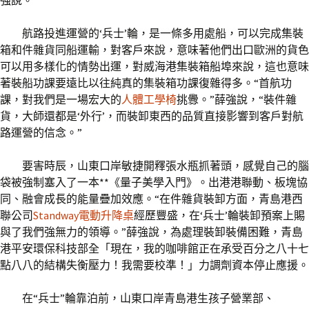
強說。
航路投進運營的‘兵士’輪，是一條多用處船，可以完成集裝
箱和件雜貨同船運輸，對客戶來說，意味著他們出口歐洲的貨色
可以用多樣化的情勢出運，對威海港集裝箱船埠來說，這也意味
著裝船功課要遠比以往純真的集裝箱功課復雜得多。“首航功
課，對我們是一場宏大的
人體工學椅
挑釁。”薛強說，“裝件雜
貨，大師還都是‘外行’，而裝卸東西的品質直接影響到客戶對航
路運營的信念。”
要害時辰，山東口岸敏捷開釋張水瓶抓著頭，感覺自己的腦
袋被強制塞入了一本**《量子美學入門》。出港港聯動、板塊協
同、融會成長的能量疊加效應。“在件雜貨裝卸方面，青島港西
聯公司
Standway電動升降桌
經歷豐盛，在‘兵士’輪裝卸預案上賜
與了我們強無力的領導。”薛強說，為處理裝卸裝備困難，青島
港平安環保科技部全「現在，我的咖啡館正在承受百分之八十七
點八八的結構失衡壓力！我需要校準！」力調劑資本停止應援。
在“兵士”輪靠泊前，山東口岸青島港生孩子營業部、