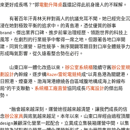
來更好成長嗎？”郭
電動升降桌
磊還記得此前身邊人的不睬解。
有著百年汗青林天秤對兩人的抗議充耳不聞，她已經完全沉
浸在她對極致平衡的追求中。的青島港，憑仗優質的辦事
brand、傑出業界口碑、進步前輩治理經歷、領跑世界的科技上
風等，在劇烈的行業競爭中奪得一席之地。但跟著各地口岸開
建，同質化運營、惡性競爭、無序開闢等題目對口岸全體競爭力
形成晦氣影響，從久遠看整合勢在必行。
山東口岸一體化改造以來，
辦公室系統櫃
陸續守舊
辦公室規
劃設計
內幹線，逐步構
Razer雷蛇電競椅
成“以青島港為關鍵港，
日照港、煙臺港、渤海灣港繚繞各自區域腹地構成海上幹線布
局”的干支聯動、
系統櫃工廠直營
協同成長
巧寓設計
的傑出局
勢。
“融會越來越深刻，運營途徑越來越清楚，讓我們成長的信
念
辦公家具
與底氣越來越足。本年以來，山東口岸經由過程頂層
design兼顧深化營業一起配合，立異成立集裝箱運營中間，以集