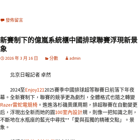
發佈留言
新賽制下的億嵐系統櫃中國排球聯賽浮現新景
象
2026 年 3 月 16 日
分數
admin
北京日報記者 卓然
2024至
Enjoy121
2025賽季中國排球超等聯賽日前落下年夜
幕。全新賽制下，聯賽的競爭更為劇烈，全體格式也隨之轉變
Razer雷蛇電競椅
。進進洛杉磯奧運周期，排超聯賽在自動變更
后，浮現出全新而她的圓
100室內設計
規，則像一把知識之劍，
不斷地在水瓶座的藍光中尋找**「愛與孤獨的精確交點」。景
象。