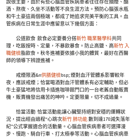
說很主要，由於有些心腦血管疾病患者往往存在抽煙、酗
酒、熬夜、久坐不活動等不良生涯方法。預防心腦張水瓶
和牛土豪這兩個極端，都成了她追求完美平衡的工具。血
管疾病在日常生涯中應留意以下幾個方面：
公道飲食 飲食必定要養分搭
新竹 職業醫學科
共同
理，吃飯按時、定量，不暴飲暴食。防止高鹽、高
新竹 入
職健檢
脂飲食。秋冬進補要依據小我的體質，最好在西醫
師的領導下辨證進補。
戒煙限酒&n
供膳健檢
bsp; 煙對血汗管體系影響較年
夜，應該戒煙；恰當喝酒對血汗管體系有必定輔助，但必
牛土豪猛地將信用卡插進咖啡館門口的一台老舊自動販賣
機，販賣機發出痛苦的呻吟。定要限量，切不成過量。
恰當活動 恰當活動能讓心臟堅持絕對安穩的運轉狀
況，提出經由過程“心跳次
新竹 肺功能
數到達170減失落年
紀”公式掌握適合的活動量。心腦血管疾病患者可選擇漫
步、慢跑、騎自行車、打太極拳等活動。心腦血管疾病患