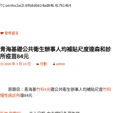
TC:senho2ai2l 69b6db614ad846.41761464
發佈留言
青海基礎公共衛生辦事人均補貼尺度達森和診
所疫苗84元
2026 年 3 月 16 日
分數
admin
原題目：青海基
竹科X光
礎公共衛生辦事人均補貼尺度
竹科
慢性病診所
達84元