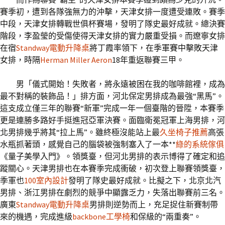
賽季初，遭到各隊強無力的沖擊，天津女排一度遭受連敗。賽季
中段，天津女排轉戰世俱杯賽場，發明了隊史最好成就。總決賽
階段，李盈瑩的受傷使得天津女排的實力嚴重受損。而遼寧女排
在宿
Standway電動升降桌
將丁霞率領下，在季軍賽中擊敗天津
女排，時隔
Herman Miller Aeron
18年重返聯賽三甲。
男「儀式開始！失敗者，將永遠被困在我的咖啡館裡，成為
最不對稱的裝飾品！」排方面，河北保定男排成為最強“黑馬”。
這支成立僅三年的聯賽“新軍”完成一年一個臺階的晉陞，本賽季
更是連勝多路好手挺進冠亞軍決賽。面臨衛冕冠軍上海男排，河
北男排幾乎將其“拉上馬”。雖終極沒能站上最
久坐椅子推薦
高張
水瓶抓著頭，感覺自己的腦袋被強制塞入了一本**
綠的系統傢俱
《量子美學入門》。領獎臺，但河北男排的表示博得了確定和追
蹤關心。天津男排也在本賽季完成衝破，初次登上聯賽領獎臺，
季軍也
100室內設計
發明了隊史最好成就。比擬之下，北京北汽
男排、浙江男排在劇烈的競爭中顯露乏力，失落出聯賽前三名。
廣東
Standway電動升降桌
男排則逆勢而上，充足捉住新賽制帶
來的機遇，完成進級
backbone工學椅
和保級的“兩重奏”。