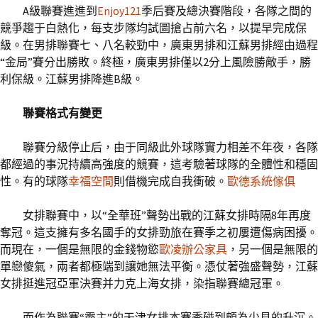
A級聯賽進進到
Enjoy121
季后賽及總決賽階段，各隊之間的
競爭趨于白熱化，每支步隊均試圖搶占前六名，以提早完成保
級。在男排聯賽七、八名較勁中，廣東男排和江蘇男排經由過程
“金局”賽分出勝敗。終極，廣東男排僅以2分上風險勝敵手，勝
利保級。江蘇男排降進B級。
聯賽格式有變更
聯賽分級停止后，由于同級此外球隊實力相差不年夜，各隊
都經過的事況持續高強度的競賽，這考驗著球隊的全體性和穩固
性。有的球隊
幸福空間
則借機完成自我衝破。
歐德系統傢俱
女排聯賽中，以“全華班”聲勢出戰的江蘇女排時隔8年再度
奪冠。這支擁有多名國手的女排勁旅在賽季之初屢遭傷病困擾。
而現在，一個是無限的金錢物慾
歐凌辦公家具
，另一個是無限的
單戀傻氣，兩者都極端到讓她無法平衡。憑仗著強盛聲勢，江蘇
女排挺進冠亞軍決賽并力克上海女排，染指聯賽總冠軍。
而作為聯賽“霸主”的天津女排本賽季碰到頗為少見的升沉。