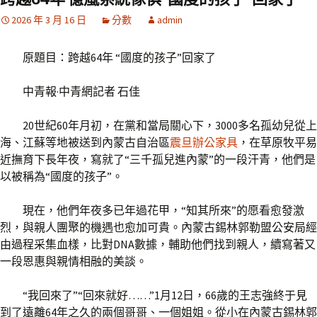
2026 年 3 月 16 日
分數
admin
原題目：跨越64年 “國度的孩子”回家了
中青報·中青網記者 石佳
20世紀60年月初，在黨和當局關心下，3000多名孤幼兒從上
海、江蘇等地被送到內蒙古自治區
震旦辦公家具
，在草原牧平易
近撫育下長年夜，寫就了“三千孤兒進內蒙”的一段汗青，他們是
以被稱為“國度的孩子”。
現在，他們年夜多已年過花甲，“知其所來”的愿看愈發激
烈，與親人團聚的機遇也愈加可貴。內蒙古錫林郭勒盟公安局經
由過程采集血樣，比對DNA數據，輔助他們找到親人，續寫著又
一段恩惠與親情相融的美談。
“我回來了”“回來就好……”1月12日，66歲的王志強終于見
到了遠離64年之久的兩個哥哥、一個姐姐。從小在內蒙古錫林郭