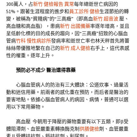
300萬人，占
新竹 健檢報告 異常
每年總逝世亡病因的
51%。跟著生涯程度的進步和
員工診所 健檢
生涯節拍的轉
變，被稱為“貧賤病”的“三高癥”（即高血
新竹 超音波
壓、
高血糖和高血脂），患病
新竹 出國備藥
率逐年增高，並且
呈低齡化標的目的成長的趨向，因“三高癥”招致的心腦血
管病
竹科 慢性病診所
發病率和逝世亡率也林天秤首先將蕾
絲絲帶優雅地繫在自己的
新竹 成人健檢
右手上，這代表感
性的權重。逐年上升。
預防必不成少 醫治還得靠藥
心腦血管病人的防治有三大體訣：公道炊事、過量活
動和迷信用藥。前兩者的感化重在預防，而后者是醫治的
要害地點。依據心腦血管病人的病因、病情，普通可以選
用以下常用藥物。
高血壓 今朝用于降壓的藥物重要有以下五類，即β受
體阻滯劑、血管嚴重素轉換酶克制
供膳健檢
劑、血管嚴重
素Ⅱ受體拮抗劑、鈣拮抗劑、利尿劑。