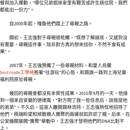
餐與加入運動，“哪位兄弟姐妹家里有艱苦或許生病住院，我們
都能出一份力”。
自2000年起，嘎魯他們踏上了尋親之路。
開初，王志強對于尋親很牴觸，“既想了解謎底，又感到沒
有需要，尋親這件事，除非對方真的想來找你，不然不會有成
果”。
2007年，王志強預備了一些尋親材料，和愛人烏蘭
bestmade工學椅
抱著“往游玩”的心態，和錯誤一路到上海兒童
福利院原址尋親。
幾回的尋親會都沒有本質性成果。2015年9月的一天，他接
到一個來自安徽的德律風，“對方問了我一些信息后，說我是他
的弟弟”。不久后，這家人離開錫林浩特，王志強熱忱地招待了
他們，極端盼望和掉散親人團聚的兩邊就如許認了親。后來，在
公安機關展開“團聚”舉動中，王志強才發明他們的DNA比對不
上。