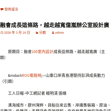
發佈留言
融會成長這條路，越走越寬億嵐辦公室設計廣
2026 年 3 月 16 日
分數
admin
原題目：融會
100室內設計
成長這條路，越走越寬廣（主
題）
&mdash
ROG電競椅
;—山東口岸青島港堅持彭湃成長動力
（引題）
工人日報-中工網記者 楊明清 張嬙
濱海城市，膠州灣畔，貨船往來云集，岸邊集裝箱、原油、