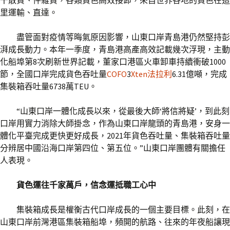
干散貨、件雜貨，各類貨色高效接卸，來自世界各地的貨色在這
里運輸、直達。
盡管面對疫情等晦氣原因影響，山東口岸青島港仍然堅持彭
湃成長動力。本年一季度，青島港高產高效記載幾次浮現，主動
化船埠第8次刷新世界記載，董家口港區火車卸車持續衝破1000
節，全國口岸完成貨色吞吐量
COFO
3
Xten法拉利
6.31億噸，完成
集裝箱吞吐量6738萬TEU。
“山東口岸一體化成長以來，從最後大師‘將信將疑’，到此刻
口岸用實力消除大師掛念，作為山東口岸龍頭的青島港，安身一
體化平臺完成更快更好成長，2021年貨色吞吐量、集裝箱吞吐量
分辨居中國沿海口岸第四位、第五位。”山東口岸團體有關擔任
人表現。
貨色運往千家萬戶，信念運抵職工心中
集裝箱成長是權衡古代口岸成長的一個主要目標。此刻，在
山東口岸前灣港區集裝箱船埠，頻開的航路、往來的年夜船讓現