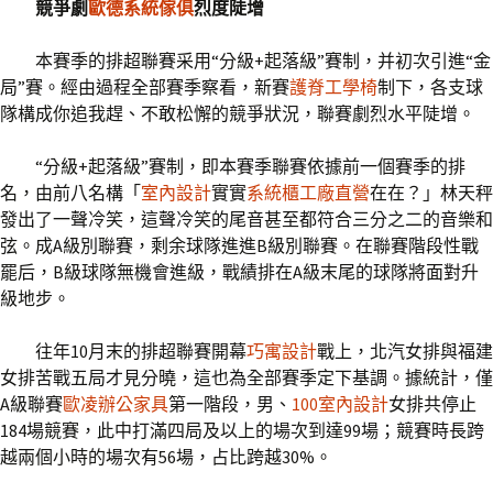
競爭劇
歐德系統傢俱
烈度陡增
本賽季的排超聯賽采用“分級+起落級”賽制，并初次引進“金
局”賽。經由過程全部賽季察看，新賽
護脊工學椅
制下，各支球
隊構成你追我趕、不敢松懈的競爭狀況，聯賽劇烈水平陡增。
“分級+起落級”賽制，即本賽季聯賽依據前一個賽季的排
名，由前八名構「
室內設計
實實
系統櫃工廠直營
在在？」林天秤
發出了一聲冷笑，這聲冷笑的尾音甚至都符合三分之二的音樂和
弦。成A級別聯賽，剩余球隊進進B級別聯賽。在聯賽階段性戰
罷后，B級球隊無機會進級，戰績排在A級末尾的球隊將面對升
級地步。
往年10月末的排超聯賽開幕
巧寓設計
戰上，北汽女排與福建
女排苦戰五局才見分曉，這也為全部賽季定下基調。據統計，僅
A級聯賽
歐凌辦公家具
第一階段，男、
100室內設計
女排共停止
184場競賽，此中打滿四局及以上的場次到達99場；競賽時長跨
越兩個小時的場次有56場，占比跨越30%。