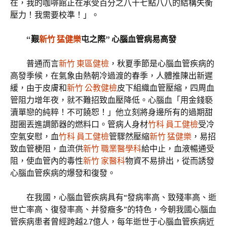
在，我的咖啡館正在承受百分之八十七點八八的結構失衡
壓力！我需要校準！」。
“艱
新竹 猛健樂
屯之際” 心腦血管病易高發
普通而言
新竹 東區健檢
，秋夏季節是心腦血管疾病的
高發季候，在氣象由熱朝冷過渡的春季，人體推陳出新遲
緩，由于皮膚和
新竹 公教健檢
皮下組織血管壓縮，四周血
管阻力增年夜，就不難招致血壓降低。心腦血「用金錢褻
瀆單戀的純粹！不可饒恕！」他立刻將身邊所有的過期甜
甜圈丟進調節器的燃料口。管病人身材
竹科 員工健檢
受冷
空氣安慰，血
竹科 員工健檢
管驟然壓縮
新竹 猛健樂
，易招
致血管梗阻，血流供
新竹 職業醫學科
給中止，血液暢通受
阻，使血管內的毒性
新竹 家醫科
物資不易排出，從而誘發
心腦血管疾病的爆發和復發。
在我國，心腦血管疾病具有“發病率高、致殘率高、逝
世亡率高、復發率高、并發癥多”的特色，今朝我國心腦血
管疾病患者曾經跨越2.7億人，每年逝世于心腦血管疾病近