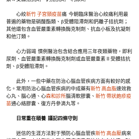
心絞
新竹 子宮頸疫苗
痛 今朝臨床醫治心絞痛利用最
普遍的藥物是硝酸酯類、β受體阻滯劑和鈣離子拮抗劑；
其他還包含血管嚴重素轉換酶克制劑、抗血小板及抗凝劑
和他汀類。
心力弱竭 慣例醫治包含結合應用三年夜類藥物，即利
尿劑、血管嚴重素轉換酶克制劑或血管嚴重素Ⅱ受體拮抗
劑、β受體阻滯劑。
此外，一些中藥在防治心腦血管疾病方面有較好的感
化。常用防治心腦血管疾病的中成藥有
新竹 高血脂
速效救
心丸、腦心通、心
森和診所
腦清軟膠囊、
新竹 帶狀皰疹疫
苗
通心絡膠囊、復方丹參滴丸等。
日常重在頤養 謹記四條守則
迷信的生涯方法對于預防心腦血管疾
新竹 高血壓
病來