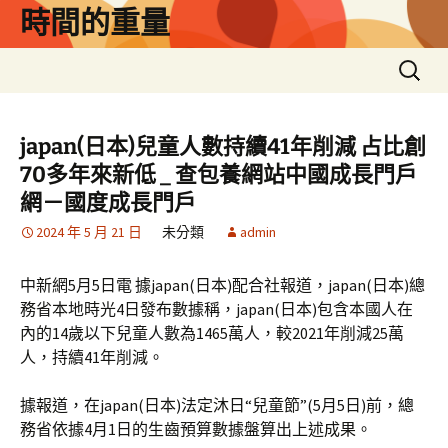
跳
時間的重量
至
主
搜
要
尋
內
關
容
鍵
japan(日本)兒童人數持續41年削減 占比創
字:
70多年來新低 _ 查包養網站中國成長門戶
網－國度成長門戶
2024 年 5 月 21 日
未分類
admin
中新網5月5日電 據japan(日本)配合社報道，japan(日本)總
務省本地時光4日發布數據稱，japan(日本)包含本國人在
內的14歲以下兒童人數為1465萬人，較2021年削減25萬
人，持續41年削減。
據報道，在japan(日本)法定沐日“兒童節”(5月5日)前，總
務省依據4月1日的生齒預算數據盤算出上述成果。