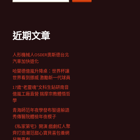
近期文章
人形機械人OSDER奧斯德台北
汽車加快退化
哈蘭德億嵐升降桌：世界杯讓
世界看到挪威 激勵新一代球員
17歲“老靈魂”文科生鉆研南音
億嵐工廠直營 揣摩宗教體悟哲
學
青海師范年夜學發布智達躲語
秀傳醫院體檢年夜模子
《私家第宅》開演 戲劇紅人聚
齊打造潮范甜心寶貝喜包養網
兒舞臺劇