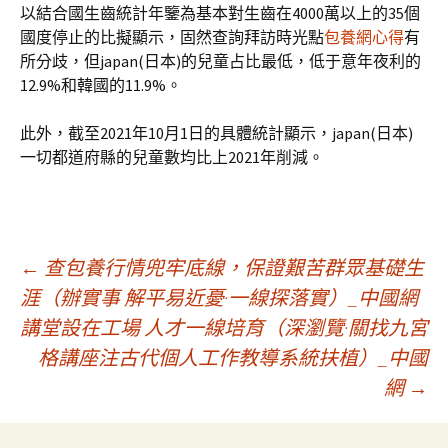
以結合國生齒統計年鑒為基本對生齒在4000萬以上的35個
國度停止的比擬顯示，固然查詢拜訪時光點
包養網心得
有
所分歧，但japan(日本)的兒童占比最低，低于意年夜利的
12.9%和韓國的11.9%。
此外，截至2021年10月1日的具體統計顯示，japan(日本)
一切都道府縣的兒童數均比上2021年削減。
文
←
查包養行情兜牢底線，保證艱苦群眾基礎生
涯（辦實事 解平易近憂·一線探落實）_中國網
講堂設在工場 人才一線培育（深瀏覽·關找九宮
章
格講座注古代個人工作教導系統扶植）_中國
網
→
導