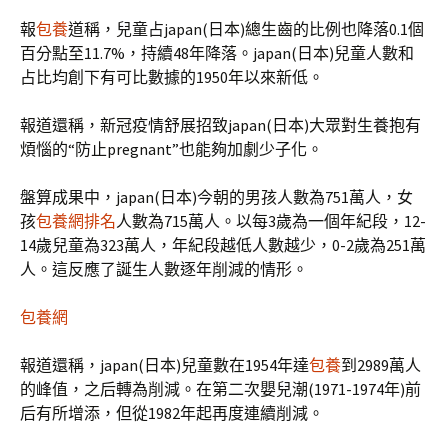
報
包養
道稱，兒童占japan(日本)總生齒的比例也降落0.1個
百分點至11.7%，持續48年降落。japan(日本)兒童人數和
占比均創下有可比數據的1950年以來新低。
報道還稱，新冠疫情舒展招致japan(日本)大眾對生養抱有
煩惱的“防止pregnant”也能夠加劇少子化。
盤算成果中，japan(日本)今朝的男孩人數為751萬人，女
孩
包養網排名
人數為715萬人。以每3歲為一個年紀段，12-
14歲兒童為323萬人，年紀段越低人數越少，0-2歲為251萬
人。這反應了誕生人數逐年削減的情形。
包養網
報道還稱，japan(日本)兒童數在1954年達
包養
到2989萬人
的峰值，之后轉為削減。在第二次嬰兒潮(1971-1974年)前
后有所增添，但從1982年起再度連續削減。