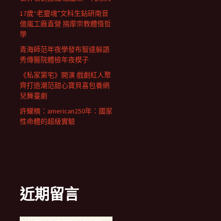
17歲“老靈魂”文科生鉆研南音
億嵐工廠直營 揣摩宗教體悟哲
學
青海師范年夜學發布智達躲語
秀傳醫院體檢年夜模子
《私家第宅》開演 戲劇紅人聚
齊打造潮范甜心寶貝喜包養網
兒舞臺劇
許耀楠：american250年：國家
性命體的超級實驗
近期留言