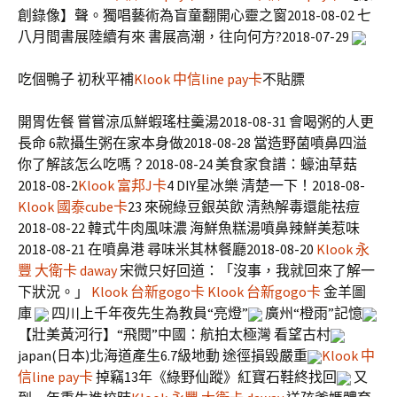
創錄像】聲。獨唱藝術為盲童翻開心靈之窗2018-08-02 七
八月間書展陸續有來 書展高潮，往向何方?2018-07-29
吃個鴨子 初秋平補
Klook 中信line pay卡
不貼膘
開胃佐餐 嘗嘗涼瓜鮮蝦瑤柱羹湯2018-08-31 會喝粥的人更
長命 6款攝生粥在家本身做2018-08-28 當造野菌噴鼻四溢
你了解該怎么吃嗎？2018-08-24 美食家食譜：蠔油草菇
2018-08-2
Klook 富邦J卡
4 DIY星冰樂 清楚一下！2018-08-
Klook 國泰cube卡
23 來碗綠豆銀英飲 清熱解毒還能祛痘
2018-08-22 韓式牛肉風味濃 海鮮魚糕湯噴鼻辣鮮美惹味
2018-08-21 在噴鼻港 尋味米其林餐廳2018-08-20
Klook 永
豐 大衛卡 daway
宋微只好回道：「沒事，我就回來了解一
下狀況。」
Klook 台新gogo卡
Klook 台新gogo卡
金羊圖
庫
四川上千年夜先生為教員“亮燈”
廣州“橙雨”記憶
【壯美黃河行】“飛閱”中國：航拍太極灣 看望古村
japan(日本)北海道產生6.7級地動 途徑損毀嚴重
Klook 中
信line pay卡
掉竊13年《綠野仙蹤》紅寶石鞋終找回
又