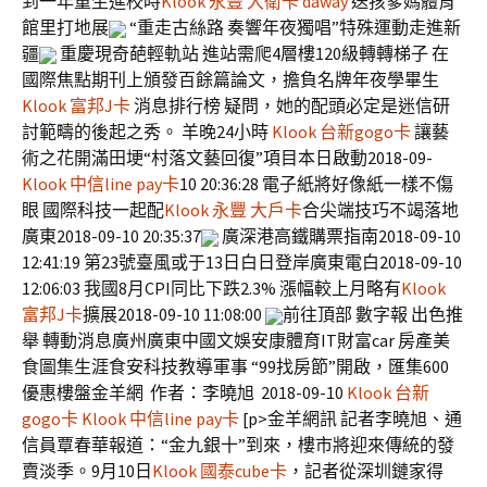
到一年重生進校時
Klook 永豐 大衛卡 daway
送孩爹媽體育
館里打地展
“重走古絲路 奏響年夜獨唱”特殊運動走進新
疆
重慶現奇葩輕軌站 進站需爬4層樓120級轉轉梯子 在
國際焦點期刊上頒發百餘篇論文，擔負名牌年夜學畢生
Klook 富邦J卡
消息排行榜 疑問，她的配頭必定是迷信研
討範疇的後起之秀。 羊晚24小時
Klook 台新gogo卡
讓藝
術之花開滿田埂“村落文藝回復”項目本日啟動2018-09-
Klook 中信line pay卡
10 20:36:28 電子紙將好像紙一樣不傷
眼 國際科技一起配
Klook 永豐 大戶卡
合尖端技巧不竭落地
廣東2018-09-10 20:35:37
廣深港高鐵購票指南2018-09-10
12:41:19 第23號臺風或于13日白日登岸廣東電白2018-09-10
12:06:03 我國8月CPI同比下跌2.3% 漲幅較上月略有
Klook
富邦J卡
擴展2018-09-10 11:08:00
前往頂部 數字報 出色推
舉 轉動消息廣州廣東中國文娛安康體育IT財富car 房產美
食圖集生涯食安科技教導軍事 “99找房節”開啟，匯集600
優惠樓盤金羊網 作者：李曉旭 2018-09-10
Klook 台新
gogo卡
Klook 中信line pay卡
[p>金羊網訊 記者李曉旭、通
信員覃春華報道：“金九銀十”到來，樓市將迎來傳統的發
賣淡季。9月10日
Klook 國泰cube卡
，記者從深圳鏈家得