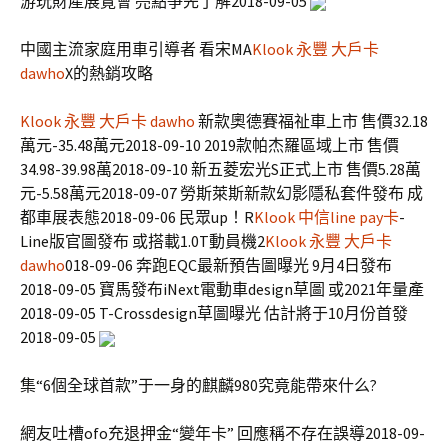
游玩財產展覽會 亮點爭先了解2018-09-05
中國主流家庭用車引導者 看宋MA
Klook 永豐 大戶卡
dawho
X的熱銷攻略
Klook 永豐 大戶卡 dawho
新款奧德賽福祉車上市 售價32.18
萬元-35.48萬元2018-09-10 2019款帕杰羅區域上市 售價
34.98-39.98萬2018-09-10 新五菱宏光S正式上市 售價5.28萬
元-5.58萬元2018-09-07 勞斯萊斯新款幻影隱私套件發布 成
都車展表態2018-09-06 民眾up！R
Klook 中信line pay卡
-
Line版官圖發布 或搭載1.0T動員機2
Klook 永豐 大戶卡
dawho
018-09-06 奔跑EQC最新預告圖曝光 9月4日發布
2018-09-05 寶馬發布iNext電動車design草圖 或2021年量產
2018-09-05 T-Crossdesign草圖曝光 估計將于10月份首發
2018-09-05
集“6個全球首款”于一身的麒麟980究竟能帶來什么?
網友吐槽ofo充退押金“變年卡” 回應稱不存在誤導2018-09-