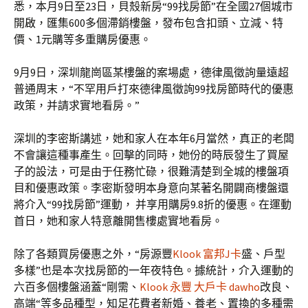
悉，本月9日至23日，貝殼新房“99找房節”在全國27個城市
開啟，匯集600多個滯銷樓盤，發布包含扣頭、立減、特
價、1元購等多重購房優惠。
9月9日，深圳龍崗區某樓盤的案場處，德律風徵詢量遠超
普通周末，“不罕用戶打來德律風徵詢99找房節時代的優惠
政策，并請求實地看房。”
深圳的李密斯講述，她和家人在本年6月當然，真正的老闆
不會讓這種事產生。回擊的同時，她份的時辰發生了買屋
子的設法，可是由于任務忙碌，很難清楚到全城的樓盤項
目和優惠政策。李密斯發明本身意向某著名開闢商樓盤還
將介入“99找房節”運動， 并享用購房9.8折的優惠。在運動
首日，她和家人特意離開售樓處實地看房。
除了各類買房優惠之外，“房源豐
Klook 富邦J卡
盛、戶型
多樣”也是本次找房節的一年夜特色。據統計，介入運動的
六百多個樓盤涵蓋“剛需、
Klook 永豐 大戶卡 dawho
改良、
高端“等多品種型，知足花費者新婚、養老、置換的多種需