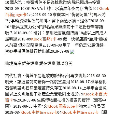
10 羅永浩：槍彈短信不是為挑釁微信 騰訊還想來投資
2018-09-10 OPPO A7x上線：水滴屏年夜內存 售價209
Klook
台新gogo卡
9元2018-09-10 來歲本日 “悔創阿里”的馬云將
“行李箱滑過藍色的地磚，留下兩道水痕。退休”2018-09-
10 “最具立異力公司”排名蘋果無緣前十？這份榜單靠譜
嗎？2018-09-09 研討：棄用臉書風潮持續 18歲以上四成人
最明顯2018-09
Klook 富邦J卡
-09 俄一快餐店將“雇用”機械
人前臺 但外型略驚悚2018-09-08 用了一年仍是它最值錢!
智妙手機保值排行榜出爐2018-09-08
仙境海岸 鮮美煙臺 愛在煙臺 難以分開
古代社會，傳統平易近歌的旋律若何再次響起2018-08-30
明天，讓這些詩句帶你一路眺望星河2018-08-17 楔葉榕化
石發明證明石灰巖灌叢持久存在2018-08-14 上半年全國範
圍以上文明及相干財產企業營收同比增加9.9
Klook 永豐 大
衛卡
%2018-08-06 生態博物館扶植的摸索與實行（漂亮中
國）2018-08-05 中國“文
Klook 國泰cube卡
物大夫”在吳哥
2018-08-
Klook 中信line pay卡
04
Klook 中信line pay卡
【原