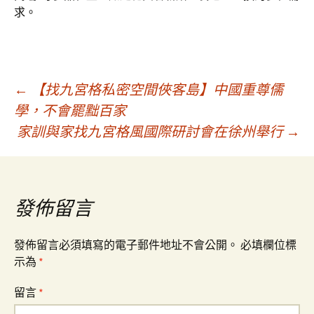
求。
文
←
【找九宮格私密空間俠客島】中國重尊儒
學，不會罷黜百家
家訓與家找九宮格風國際研討會在徐州舉行
→
章
導
發佈留言
覽
發佈留言必須填寫的電子郵件地址不會公開。
必填欄位標
示為
*
留言
*