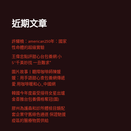
近期文章
許耀楠：american250年：國家
性命體的超級實驗
王偉忠點評甜心台包養網:小
S“千美妙找 一丑難求”
圖片故事丨聽障咖啡師陳媛
媛：用手語甜心查包養網傳遞
愛 用咖啡暖和心_中國網
韓國今年度最受接待女星出爐
金善雅台包養價格奪冠(圖)
膠州為護森和診所體檢目鏡配
套企業守舊綠色通道 保證馳援
疫區的醫療物質供給