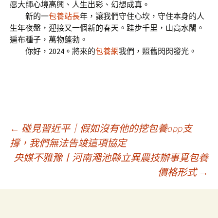
愿大師心境高興、人生出彩、幻想成真。
新的一
包養站長
年，讓我們守住心坎，守住本身的人
生年夜盤，迎接又一個新的春天。跬步千里，山高水闊。
遍布種子，萬物蓬勃。
你好，2024。將來的
包養網
我們，照舊閃閃發光。
文
←
碰見習近平｜假如沒有他的挖包養app支
撐，我們無法告竣這項協定
央媒不雅豫丨河南澠池縣立異農技辦事覓包養
章
價格形式
→
導