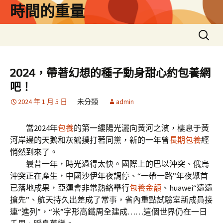
跳
時間的重量
至
主
搜
要
尋
內
關
容
鍵
2024，帶著幻想的種子動身甜心約包養網
字:
吧！
2024 年 1 月 5 日
未分類
admin
當2024年
包養
的第一縷陽光灑向黃河之濱，棲息于黃
河岸邊的天鵝和灰鶴撲打著同黨，新的一年曾
長期包養
經
悄然到來了。
曩昔一年，時光過得太快。國際上的巴以沖突、俄烏
沖突正在產生，中國沙伊年夜調停、“一帶一路”年夜聚首
已落地成果，亞運會非常熱絡舉行
包養金額
、huawei“遠遠
搶先”、航天持久出差成了常事，省內重點試驗室新成員接
連“進列”，“米”字形高鐵周全建成……這個世界仍在一日