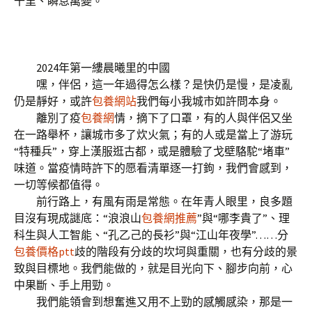
千里、瞬息萬變。
2024年第一縷晨曦里的中國
嘿，伴侶，這一年過得怎么樣？是快仍是慢，是凌亂
仍是靜好，或許
包養網站
我們每小我城市如許問本身。
離別了疫
包養網
情，摘下了口罩，有的人與伴侶又坐
在一路舉杯，讓城市多了炊火氣；有的人或是當上了游玩
“特種兵”，穿上漢服逛古都，或是體驗了戈壁駱駝“堵車”
味道。當疫情時許下的愿看清單逐一打鉤，我們會感到，
一切等候都值得。
前行路上，有風有雨是常態。在年青人眼里，良多題
目沒有現成謎底：“浪浪山
包養網推薦
”與“哪李貴了”、理
科生與人工智能、“孔乙己的長衫”與“江山年夜學”……分
包養價格ptt
歧的階段有分歧的坎坷與重關，也有分歧的景
致與目標地。我們能做的，就是目光向下、腳步向前，心
中果斷、手上用勁。
我們能領會到想奮進又用不上勁的感觸感染，那是一