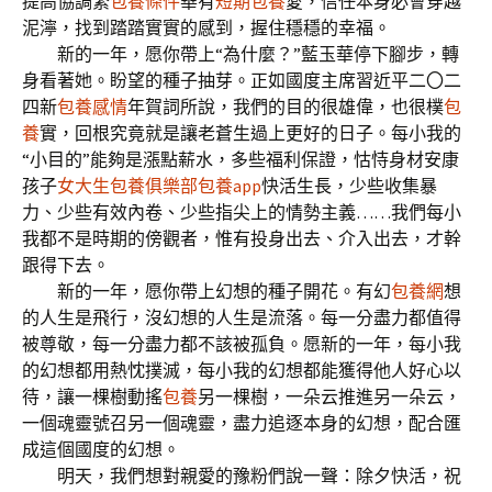
提高協調繁
包養條件
華有
短期包養
愛，信任本身必會穿越
泥濘，找到踏踏實實的感到，握住穩穩的幸福。
新的一年，愿你帶上“為什麼？”藍玉華停下腳步，轉
身看著她。盼望的種子抽芽。正如國度主席習近平二〇二
四新
包養感情
年賀詞所說，我們的目的很雄偉，也很樸
包
養
實，回根究竟就是讓老蒼生過上更好的日子。每小我的
“小目的”能夠是漲點薪水，多些福利保證，怙恃身材安康
孩子
女大生包養俱樂部
包養app
快活生長，少些收集暴
力、少些有效內卷、少些指尖上的情勢主義……我們每小
我都不是時期的傍觀者，惟有投身出去、介入出去，才幹
跟得下去。
新的一年，愿你帶上幻想的種子開花。有幻
包養網
想
的人生是飛行，沒幻想的人生是流落。每一分盡力都值得
被尊敬，每一分盡力都不該被孤負。愿新的一年，每小我
的幻想都用熱忱撲滅，每小我的幻想都能獲得他人好心以
待，讓一棵樹動搖
包養
另一棵樹，一朵云推進另一朵云，
一個魂靈號召另一個魂靈，盡力追逐本身的幻想，配合匯
成這個國度的幻想。
明天，我們想對親愛的豫粉們說一聲：除夕快活，祝