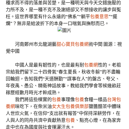
種求而不得的落差與苦楚，是一種明天與今天交錯施壓的
力所不及，是一種不克不及謝絕卻又不想接收的讓步與冤
枉。這世界哪里有什么永遠的“佛系”“躺平
包養意思
”“擺
爛”？無非是給波折下的本身一口喘氣與撫慰而已。
河南鄭州市北龍湖藝
甜心寶貝包養網
術中間 圖源：視
覺中國
中國人是最有韌性的，也是最有耐
包養網
性的。老祖
宗給我們留下二十四骨氣“春生夏長，秋收冬躲”的不盡輪
回輪迴，告知我們“天道酬勤”“謀事在人”的盤古、夸父、
年夜禹、愚公、精衛神話故事，教給我們學會等候幾畝莊
稼歷經數月時光才幹成熟。
我們將這些樸實的
包養
事理像
包養
食糧一樣品
台灣包
養網
味吃下，在柴米油
女大生包養俱樂部
鹽醬醋茶中體味
人世炊火氣，在信仰“支出就有報答”中保持深耕勞作，在
人與人的同舟共濟中貢獻熱意
包養
、點亮心燈，在為家奔
走中也在為國度與社會揮灑汗水。