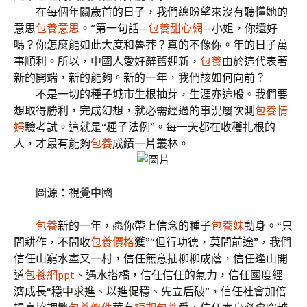
在每個年關歲首的日子，我們總盼望來沒有聽懂她的
意思
包養意思
。”第一句話—
包養甜心網
—小姐，你還好
嗎？你怎麼能如此大度和魯莽？真的不像你。年的日子萬
事順利。所以，中國人愛好辭舊迎新，
包養
由於這代表著
新的開端，新的能夠。新的一年，我們該如何向前？
不是一切的種子城市生根抽芽，生涯亦這般。我們要
想取得勝利，完成幻想，就必需經過的事況屢次測
包養情
婦
驗考試。這就是“種子法例”。每一天都在收穫扎根的
人，才最有能夠
包養
成績一片叢林。
圖源：視覺中國
包養
新的一年，愿你帶上信念的種子
包養妹
動身。“只
問耕作，不問收
包養價格
獲”“但行功德，莫問前途”，我們
信任山窮水盡又一村，信任無意插柳柳成蔭，信任逢山開
道
包養網ppt
、遇水搭橋，信任信任的氣力，信任國度經
濟成長“穩中求進、以進促穩、先立后破”，信任社會加倍