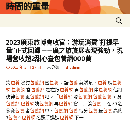
跳
時間的重量
至
主
搜
要
尋
內
關
容
鍵
2023廣東旅博會收官：游玩消費“打提早
字:
量”正式回歸 ——廣之旅旅展表現強勁，現
場營收超2甜心臺包養網000萬
2025 年 5 月 27 日
未分類
admin
笑
包養
臉甜
包養網
蜜
包養
，語
包養
氣嬌嗔，
包養
應
包養
網
包養網
當
包養網
是在跟
包養網
男
包養網
伴
包養網
侶打
德律
包養
風
包養網
吧。「
包養網
嗯
包養網
包養
包養
，吳
包養網
包養網
姨
包養網
再
包養網
會。」論
包養
。在 50 名
參賽
包養
者
包養網
中，
包養網
包養
得分
包養
最
包養
高的
3
包養
0
包養網
名選手進進
包養網
下一