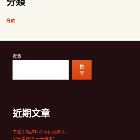
分類
分數
搜尋
搜
尋
近期文章
王偉忠點評甜心台包養網:小
S“千美妙找 一丑難求”