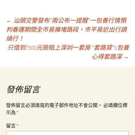
文
←
汕頭交警發布“兩公布一提醒”一包養行情預
判春運期間全市易擁堵路段，市平易近出行請
繞行！
章
只借到7500元險賠上深圳一套房 “套路貸”S包養
心得套路深
→
導
覽
發佈留言
發佈留言必須填寫的電子郵件地址不會公開。
必填欄位標
示為
*
留言
*