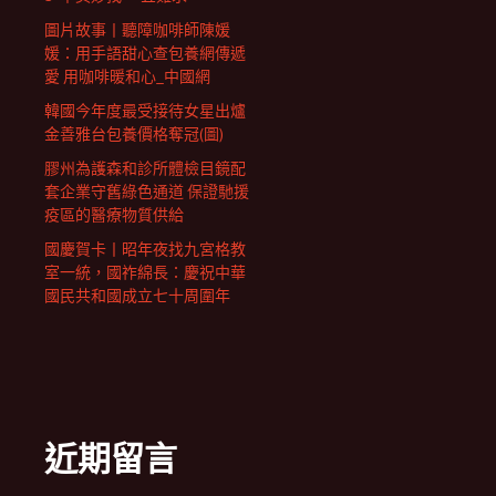
圖片故事丨聽障咖啡師陳媛
媛：用手語甜心查包養網傳遞
愛 用咖啡暖和心_中國網
韓國今年度最受接待女星出爐
金善雅台包養價格奪冠(圖)
膠州為護森和診所體檢目鏡配
套企業守舊綠色通道 保證馳援
疫區的醫療物質供給
國慶賀卡丨昭年夜找九宮格教
室一統，國祚綿長：慶祝中華
國民共和國成立七十周圍年
近期留言