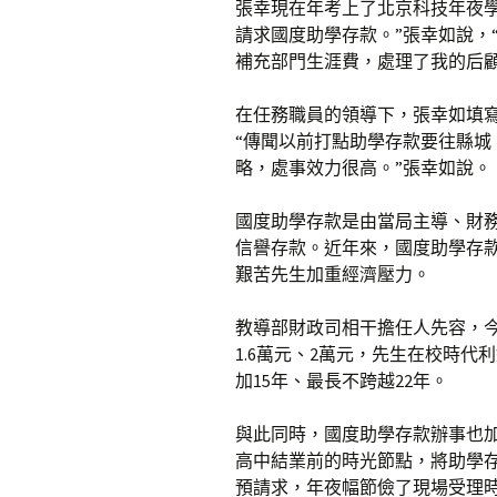
張幸現在年考上了北京科技年夜
請求國度助學存款。”張幸如說，
補充部門生涯費，處理了我的后顧
在任務職員的領導下，張幸如填
“傳聞以前打點助學存款要往縣
略，處事效力很高。”張幸如說。
國度助學存款是由當局主導、財
信譽存款。近年來，國度助學存
艱苦先生加重經濟壓力。
教導部財政司相干擔任人先容，
1.6萬元、2萬元，先生在校時
加15年、最長不跨越22年。
與此同時，國度助學存款辦事也
高中結業前的時光節點，將助學
預請求，年夜幅節儉了現場受理