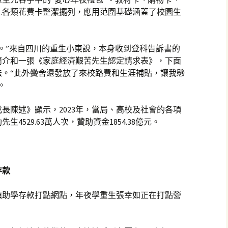
…各類花費卡整潔擺列，應用范圍基礎涵蓋了校園生
。”來自四川的重生小東說，本身收到登科告訴書的
簡介和一張《家庭經濟艱苦先生認定請求表》，下面
法。“此外黌舍還發放了來校路費和生涯補貼，讓我懸
。
長陳述》顯示，2023年，當局、高校及社會的各項
529.63萬人次，贊助資金1854.38億元。
存款
鎮助學存款打點網點，年夜學重生張幸如正在打點營