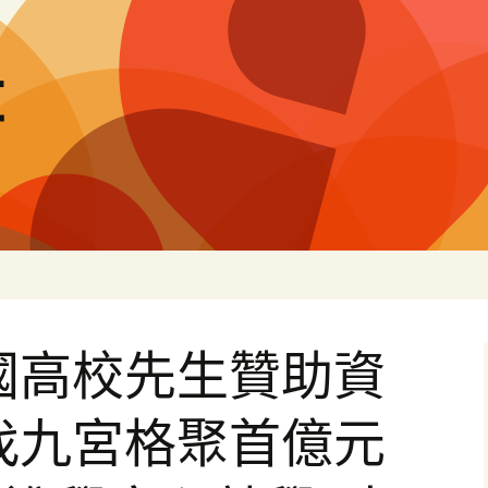
量
全國高校先生贊助資
0找九宮格聚首億元