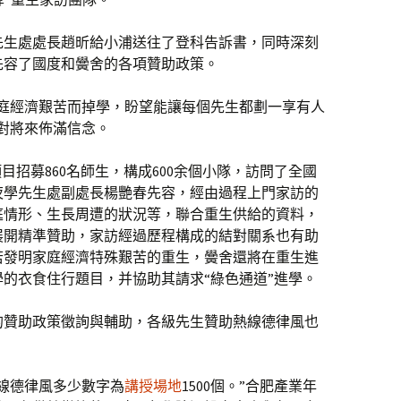
先生處處長趙昕給小浦送往了登科告訴書，同時深刻
先容了國度和黌舍的各項贊助政策。
家庭經濟艱苦而掉學，盼望能讓每個先生都劃一享有人
對將來佈滿信念。
目招募860名師生，構成600余個小隊，訪問了全國
年夜學先生處副處長楊艷春先容，經由過程上門家訪的
庭情形、生長周遭的狀況等，聯合重生供給的資料，
展開精準贊助，家訪經過歷程構成的結對關系也有助
若發明家庭經濟特殊艱苦的重生，黌舍還將在重生進
的衣食住行題目，并協助其請求“綠色通道”進學。
的贊助政策徵詢與輔助，各級先生贊助熱線德律風也
線德律風多少數字為
講授場地
1500個。”合肥產業年