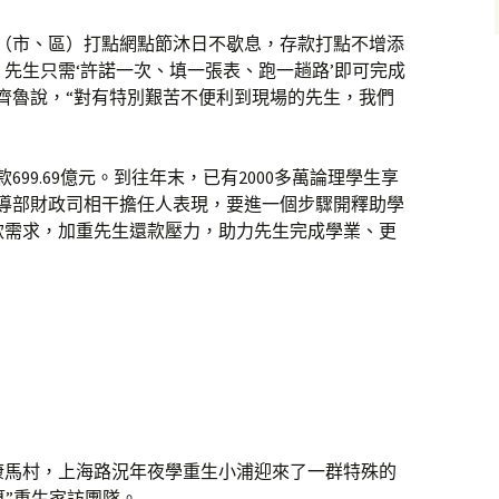
縣（市、區）打點網點節沐日不歇息，存款打點不增添
先生只需‘許諾一次、填一張表、跑一趟路’即可完成
齊魯說，“對有特別艱苦不便利到現場的先生，我們
款699.69億元。到往年末，已有2000多萬論理學生享
教導部財政司相干擔任人表現，要進一個步驟開釋助學
款需求，加重先生還款壓力，助力先生完成學業、更
康馬村，上海路況年夜學重生小浦迎來了一群特殊的
算”重生家訪團隊。