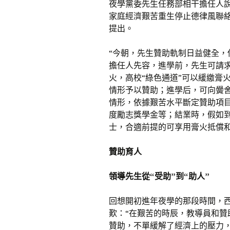
夜學黨委先生任務部相干擔任人
家庭經濟艱苦重生停止德律風聯
提出。
“今朝，先生贊助軌制日益健全，
擔任人先容，進學前，先生可請
火，高校“綠色通道”可以緩繳膏
情形予以贊助；進學后，可向黌
情形，依據艱苦水平斷定贊助項
度勵志獎學金等；結業時，假如
士，合適前提的可享用膏火抵償
贊助育人
領導先生從“受助”到“助人”
回想開初進年夜學的那段時間，
歎：“在艱苦的時辰，教導員和
贊助，不單緩解了經濟上的壓力，