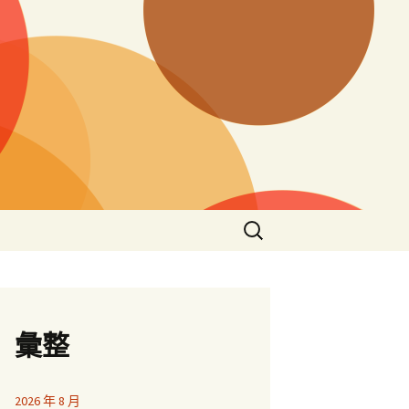
搜
尋
關
鍵
字:
彙整
2026 年 8 月