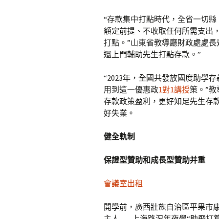
“存款集中打點時代，全省一切
額定前提、不收取任何所需支出，
打點。”山東省教導廳財政處處長
還上門輔助先生打點存款。”
“2023年，全國共發放國度助學存
用到這一優惠政
1對1講授
策。”
存款政策盈利，更好知足先生存
好失業。
健全軌制
保證型贊助和成長型贊助并重
會議室出租
開學前，廣西壯族自治區平果市
主人——上海路況年夜學“助飛打