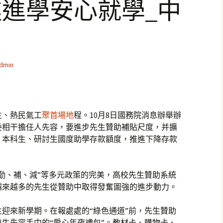
進學安心就學_中
dmin
生、熱民氣工
聚首場地
程。10月8日國務院消息辦舉辦
委相干擔任人先容，要進步先生贊助補貼尺度，并擴
、本科生、研討生國度助學存款額度，推進下降存款
勤、補、減”等多元政策的完美，高校先生贊助系統
越來越多的先生從贊助中取得發奮圖強的進步動力。
生迎來新學期。在報處處的“綠色通道”前，先生贊助
生先容手中的“愛心年夜禮包”。教材卡、購物卡、