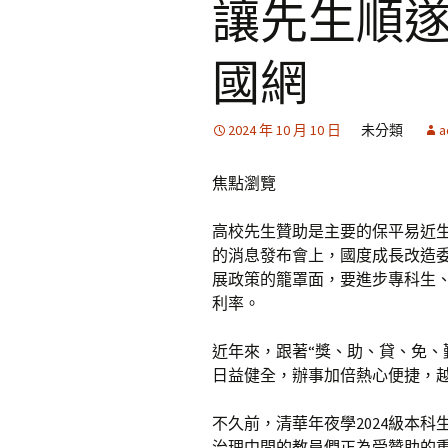
讓先生順遂
國網
2024 年 10 月 10 日
未分類
a
焦點瀏覽
高校先生贊助是主要的保平易近
的消息發布會上，國度成長改造
展政策的籠罩面，要進步專科生
利率。
近年來，跟著“獎、助、貸、免、
日益健全，辦事加倍熱心便捷，
不久前，清華年夜學2024級本科
治理中間的教員們正為受贊助的重