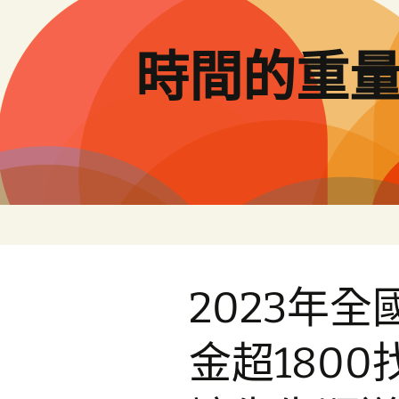
跳
至
主
時間的重
要
內
容
2023年
金超180