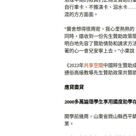
自行車卡、不雅演卡、泅水卡…
涯的方方面面。
“黌舍想得很周密，我心里熱熱的
同時，還收到一份先生贊助政策
明白地先容了贊助情勢和請求方
著的心一會兒安寧上去。”小東說
《2023年
共享空間
中國粹生贊助成
通俗高級教導先生贊助政策共贊助先生4
應貸盡貸
2000多萬論理學生享用國度助學
開學前幾周，山東省微山縣西平
業。