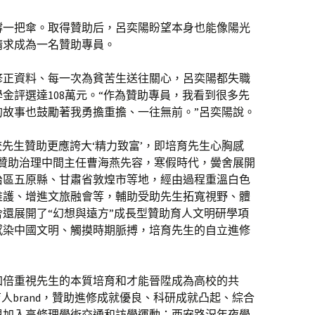
撐一把傘。取得贊助后，呂奕陽盼望本身也能像陽光
請求成為一名贊助專員。
修正資料、每一次為貧苦生送往關心，呂奕陽都失職
金評選達108萬元。“作為贊助專員，我看到很多先
的故事也鼓勵著我勇擔重擔、一往無前。”呂奕陽說。
校先生贊助更應誇大‘精力致富’，即培育先生心胸感
生贊助治理中間主任曹海燕先容，寒假時代，黌舍展開
治區五原縣、甘肅省敦煌市等地，經由過程重溫白色
維護、增進文旅融會等，輔助受助先生拓寬視野、體
還展開了“幻想與遠方”成長型贊助育人文明研學項
感染中國文明、觸摸時期脈搏，培育先生的自立進修
加倍重視先生的本質培育和才能晉陞成為高校的共
人brand，贊助進修成就優良、科研成就凸起、綜合
與加入高條理學術交通和訪學運動；西安路況年夜學