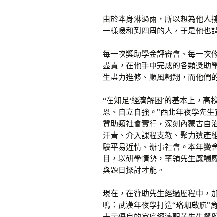
由於本身淋過雨，所以想為他人
一樣暖和到四周的人，于是他也
每一次獎助學金評審會、每一次
盡責，在他手中完成的各類獎助學
生盡力進修、順風翱翔，而他們
“在知足‘經濟解困’的基本上，高
恩、自立自強。”西北年夜學先
贊助類社會實行，深刻內蒙古自
汗青、介入課程支教、聚力遺產
驗平易近情、辦事社會。本年黌舍
目，以研學情勢，率領先生感觸
與題目探討才能。
現在，在贊助先生經過歷程中，
鳴：武漢年夜學打造“珞珈啟航”育
表示優良的家庭經濟艱苦先生餐