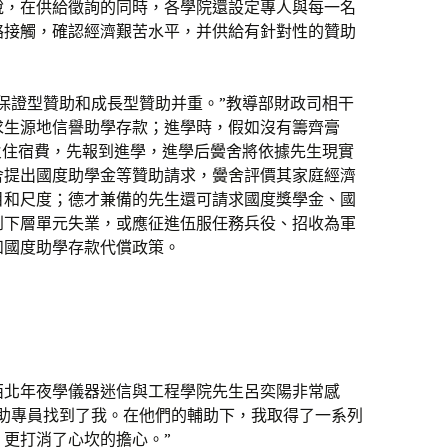
說，在供給徵詢的同時，各學院還設定專人與每一名
絡接觸，確認經濟艱苦水平，并供給有針對性的贊助
保證型贊助和成長型贊助并重。”教導部財政司相干
求生源地信譽助學存款；進學時，假如沒有籌齊膏
火住宿費，先報到進學，進學后黌舍將依據先生現實
舍提出國度助學金等贊助請求，黌舍評價其家庭經濟
目和尺度；德才兼備的先生還可請求國度獎學金、國
到下層單元失業，或應征進伍服任務兵役、招收為軍
和國度助學存款代償政策。
西北年夜學儀器迷信與工程學院先生呂奕陽非常感
贊助專員找到了我。在他們的輔助下，我取得了一系列
更打消了心坎的擔心。”