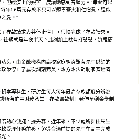
學，但經濟上的艱苦一度讓她感到有壓力。“幸虧可以
“每年1.6萬元存款不只可以籠罩膏火和住宿費，還能
之憂。”
寫了存款請求表并停止注冊，很快完成了存款請求。
城，往返就是年夜半天。此刻鎮上就有打點點，流程簡
務貼息，由金融機構向高校家庭經濟艱苦先生供給的
款政策停止了屢次調劑完美，想方想法輔助家庭經濟
今朝本專科生、研討生每人每年最高存款額度分辨為
代利錢所有的由財務承當，存款還款刻日延伸至剩余學制
加倍熱心便捷。據先容，近年來，不少處所捉住先生
存款受理任務前移，領導合適前提的先生在高中完成
時光。