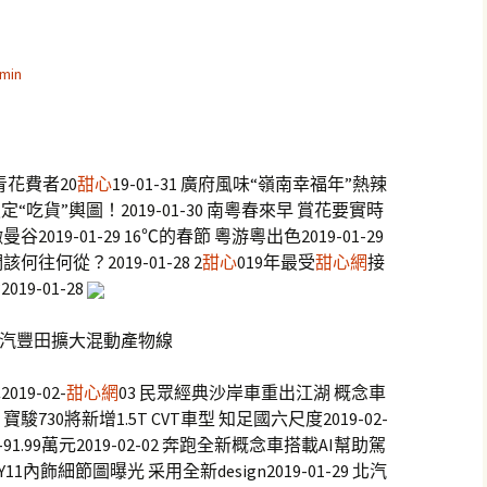
min
青花費者20
甜心
19-01-31 廣府風味“嶺南幸福年”熱辣
，鎖定“吃貨”輿圖！2019-01-30 南粵春來早 賞花要實時
2019-01-29 16℃的春節 粵游粵出色2019-01-29
往何從？2019-01-28 2
甜心
019年最受
甜心網
接
19-01-28
廣汽豐田擴大混動產物線
019-02-
甜心網
03 民眾經典沙岸車重出江湖 概念車
02 寶駿730將新增1.5T CVT車型 知足國六尺度2019-02-
元-91.99萬元2019-02-02 奔跑全新概念車搭載AI幫助駕
Y11內飾細節圖曝光 采用全新design2019-01-29 北汽