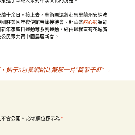
驟推進了本地大眾對中漢文化的清楚。
連續十余日。接上去，藝術團還將赴馬里蘭州安納波
中國駐美國年夜使館春節接待會、赴華盛
甜心網
頓肯
國新年家庭日運動等系列運動，經由過程富有花城廣
美公民眾共賀中國農歷新春。
，始于S包養網站比擬那一片“萬紫千紅”
→
址不會公開。
必填欄位標示為
*