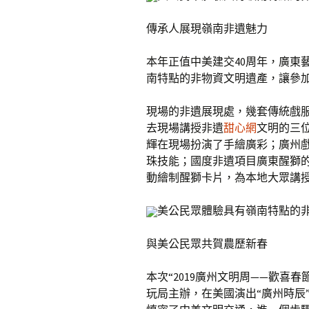
傳承人展現嶺南非遺魅力
本年正值中美建交40周年，廣東
南特點的非物資文明遺產，讓參
現場的非遺展現處，幾套傳統戲
去現場講授非遺
甜心網
文明的三
輝在現場扮演了手繪廣彩；廣州
珠技能；國度非遺項目廣東醒獅
動繪制醒獅卡片，為本地大眾講
美公民眾體驗具有嶺南特點的
與美公民眾共賀農歷新春
本次“2019廣州文明周——歡喜
玩局主辦，在美國演出“廣州時辰