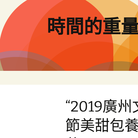
跳
至
主
時間的重
要
內
容
“2019廣
節美甜包養