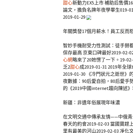
甜心
新動力EX5上市 補助后售價16
論文，擔負名牌年夜學畢生019-01-2
2019-01-29
年關獎發17個月薪水！員工反而
智妙手機耐受力性測試：徒手掰都掰不
保存最高 京東口碑最好2019-0
心網
略來了20她愣了一下。19-0
乏2
甜心
成2019-01-31 2019年
2019-01-30 《冷門狀元之逝
夜數據：90后愛自拍，80后愛手勢舞
的《2019中國internet趨向陳述》精
新疆：非遺年俗展現年味濃
在文明交通中傳承友情——中俄青少年
春天的約會2019-02-03 當國寶趕上“
里有最美的河山2019-02-03 凈