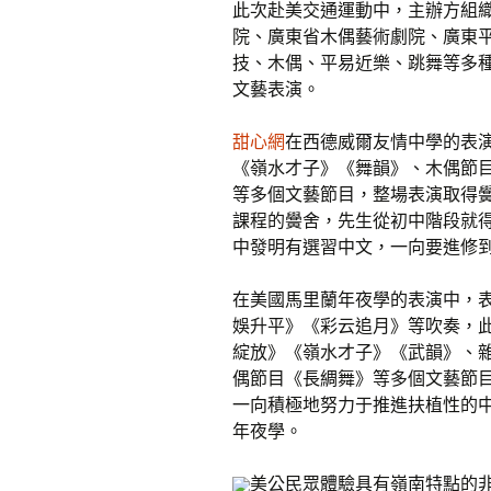
此次赴美交通運動中，主辦方組
院、廣東省木偶藝術劇院、廣東
技、木偶、平易近樂、跳舞等多
文藝表演。
甜心網
在西德威爾友情中學的表
《嶺水才子》《舞韻》、木偶節
等多個文藝節目，整場表演取得
課程的黌舍，先生從初中階段就
中發明有選習中文，一向要進修
在美國馬里蘭年夜學的表演中，
娛升平》《彩云追月》等吹奏，
綻放》《嶺水才子》《武韻》、
偶節目《長綢舞》等多個文藝節
一向積極地努力于推進扶植性的
年夜學。
美公民眾體驗具有嶺南特點的