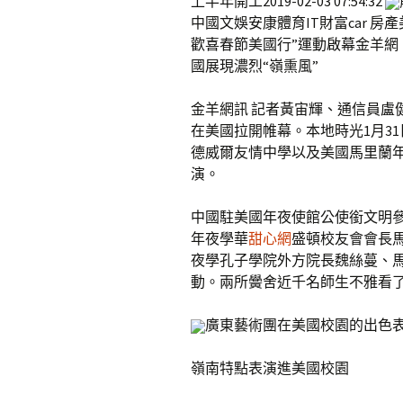
上半年開工2019-02-03 07:54:32
中國文娛安康體育IT財富car 房
歡喜春節美國行”運動啟幕金羊網 作者
國展現濃烈“嶺熏風”
金羊網訊 記者黃宙輝、通信員盧健
在美國拉開帷幕。本地時光1月3
德威爾友情中學以及美國馬里蘭
演。
中國駐美國年夜使館公使銜文明
年夜學華
甜心網
盛頓校友會會長
夜學孔子學院外方院長魏絲蔓、
動。兩所黌舍近千名師生不雅看
廣東藝術團在美國校園的出色表
嶺南特點表演進美國校園