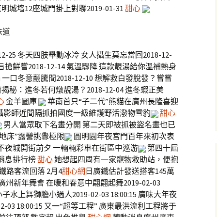
京明城墻12座城門掛上對聯2019-01-31
甜心
味道
12-25 冬天四肢舉動冰冷 女人攝生莫忘當回2018-12-
搶鮮嘗2018-12-14 氣溫驟降 這款靚湯給你溫補熱身
 一口冬意翻騰間2018-12-10 想解救白發脫發？嘗嘗
夜廚揭秘：進冬若何燉靚湯？2018-12-04 進冬蝦正美
心
金羊圖庫
華南首只“子二代”熊貓在廣州長隆喜迎
攝影師近間隔抓拍國度一級維護野活潑物雪豹
甜心
男人當眾取下名畫分開 第二天即被抓被盜名畫也已
地床”露營挑釁極限
圓明園年夜宮門百年來初次表
不夜城開街前夕 一輛輛彩車在街區中巡游
第四十屆
 消息排行榜
甜心
她想起四周有一家寵物救助站，便抱
 鐵路客流回落 2月4
甜心網
日廣鐵估計發送搭客145萬
十九歲的廣州新年舞會 在暖和春意中翩翩起舞2019-02-03
子水上舞獅膽小過人2019-02-03 18:00:15 廣味大年夜
2-03 18:00:15 又一“超等工程” 廣東最洪流利工程將于