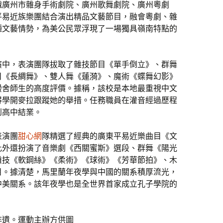
織廣州市雜身手術劇院、廣州歌舞劇院、廣州粵劇
平易近族樂團結合演出精品文藝節目，融會粵劇、雜
種文藝情勢，為美公民眾浮現了一場獨具嶺南特點的
演中，表演團隊拔取了雜技節目《單手倒立》、群舞
目《長綢舞》、雙人舞《蓮漪》、魔術《蝶舞幻影》
黌舍師生的高度評價。據稱，該校是本地最重視中文
得學開麥拉跟蹤她的舉措。任務職員在灌音經過歷程
到高中結業。
表演團
甜心網
隊精選了經典的廣東平易近樂曲目《文
此外還扮演了音樂劇《西關蜜斯》選段、群舞《陽光
雜技《軟鋼絲》《柔術》《球術》《芳華節拍》、木
目。據清楚，馬里蘭年夜學與中國的關系積厚流光，
中美關系。該年夜學也是全世界首家成立孔子學院的
非遺。運動主辦方供圖