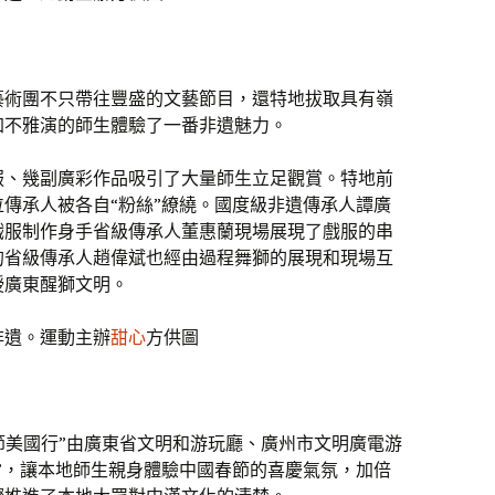
藝術團不只帶往豐盛的文藝節目，還特地拔取具有嶺
加不雅演的師生體驗了一番非遺魅力。
服、幾副廣彩作品吸引了大量師生立足觀賞。特地前
位傳承人被各自“粉絲”繚繞。國度級非遺傳承人譚廣
戲服制作身手省級傳承人董惠蘭現場展現了戲服的串
的省級傳承人趙偉斌也經由過程舞獅的展現和現場互
授廣東醒獅文明。
非遺。運動主辦
甜心
方供圖
春節美國行”由廣東省文明和游玩廳、廣州市文明廣電游
”，讓本地師生親身體驗中國春節的喜慶氣氛，加倍