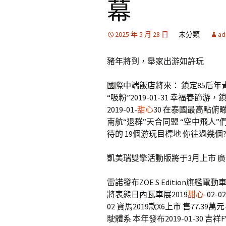
幕
2025 年 5 月 28 日
未分類
ad
豬年將到，舉家出游如許玩
國際中端飯店將來： 鎖定85后年
“吸粉”2019-01-31 幸福春節游
2019-01-
甜心
30 在泰國最高點俯瞰曼谷
南航“退群”天合同盟 “空中飛人”們該何
待的 19個游玩目標地 你往過幾個?20
凱美瑞雙擎活動版將于3月上市 
雷諾發布ZOE S Edition旗艦電動車2
將表態日內瓦車展2019
甜心
-02-
02 寶馬2019款X6上市 售77.39萬
駛體系 本年發布2019-01-30 吉祥F