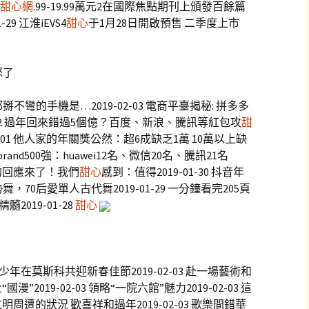
甜心網
.99-19.99萬元2在國際焦點期刊上頒發百餘篇
9 江淮iEVS4
甜心
于1月28日開啟預售 二季度上市
怒了
彎的手機是…2019-02-03 電商平臺揭秘: 拼多多
2-02 過年回來錯過5個億？百度、新浪、騰訊等紅包攻
甜
2-01 他人家的年關獎公然：超6成缺乏1萬 10萬以上缺
全球brand500強：huawei12名、微信20名、騰訊21名
世》的回應來了！我們
甜心
感到：值得2019-01-30 抖音年
，70后愛單人古代舞2019-01-29 一分鐘看完205頁
髓2019-01-28
甜心
在莫斯科共迎新春佳節2019-02-03 赴一場藝術和
國漫”2019-02-03 領略“一院六館”魅力2019-02-03 這
化文明周遭的狀況 歡喜祥和過年2019-02-03 歌樂間錯華