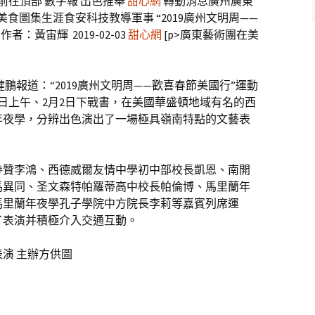
前往頂部 數字報 出色推舉
甜心網
轉動消息廣州廣東
產美食圖集生涯食安科技教導軍事 “2019廣州文明周——
：黃宙輝 2019-02-03
甜心網
[p>廣東藝術團在美
鵬報道：“2019廣州文明周——歡喜春節美國行”運動
1日上午、2月2日下戰書，在美國華盛頓地域有名的西
年夜學，分辨出色演出了一場極具嶺南特點的文藝表
參贊李鴻、西德威爾友情中學初中部校長凱恩、南開
馬異同、圣文森特帕羅蒂高中校長帕倫博、馬里蘭年
馬里蘭年夜學孔子學院中方院長李莉等嘉賓列席運
了表演并積極介入交通互動。
演 主辦方供圖