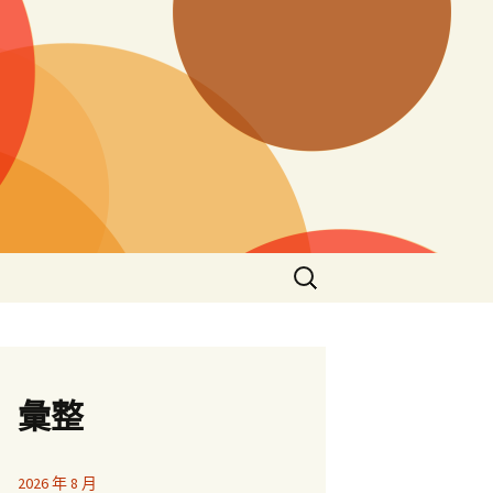
搜
尋
關
鍵
字:
彙整
2026 年 8 月