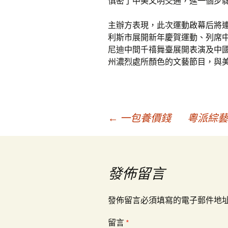
慎密了中美文明交通，進一個步
主辦方表現，此次運動啟幕后將
利斯市展開新年慶賀運動、列席
尼迪中間千禧舞臺展開表演及中
州濃烈處所顏色的文藝節目，與
文
←
一包養價錢
粵派綜藝
章
發佈留言
導
發佈留言必須填寫的電子郵件地
覽
留言
*