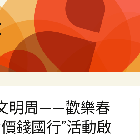
量
州文明周——歡樂春
價錢國行”活動啟