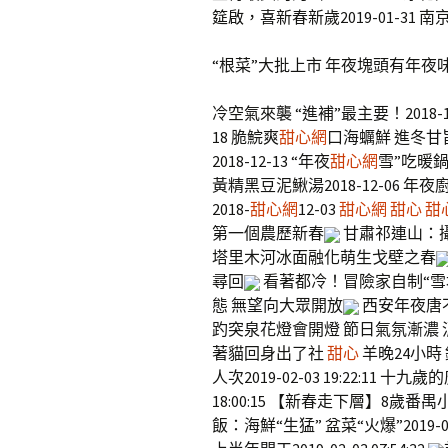
筵啟，喜新春新歲2019-01-31 南
“根菜”大批上市 年夜塊頭有年夜
冷空氣來襲 “進補”最主要！2018-
18 脆鯇爽
甜心網
口海蠣鮮 進冬甘旨
2018-12-13 “年夜
甜心網
雪”吃暖鍋
黃精黑豆泥鰍湯2018-12-06 年
2018-
甜心網
12-03
甜心網
甜心
甜
第一個農歷新春
甘肅祁連山：
塔里木河冰面融化萌生戈壁之春
尋回
看著都冷！冒險家自制“雪
態 無望向大眾開放
西安年夜唐
趵突泉花燈會開燈 節日氣氛漸濃
著貓回身出了社
甜心
羊晚24小時
人次2019-02-03 19:22:11 
18:00:15 【新春走下層】8歲番禺小
飯：海鮮“生猛” 盆菜“火爆”2019-0