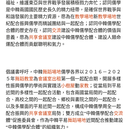
福祉，維護東亞與世界戰爭發展積極戮力奔忙；認同儒學
是中韓兩國國民歷史長久的精力紐帶，是確保世界戰爭與
和諧發展的主要精力資源，愿為在
教學場地
新
教學場地
世
紀配合振興儒學而精誠團結與一起配合；認同中韓儒學配
合體的歷史存在，認同
交流
建設中韓儒學配合體的價值與
意義，愿為
共享會議室
建設中韓儒學配合體、建設人類命
運配合體而貢獻聰明和氣力。
倡議書呼吁，中韓
舞蹈場地
儒學各界以２０１６－２０２
５年
舞蹈教室
為
會議室出租
第一個一起配合期，開展多樣
性振興儒學的學術與實踐活
小樹屋
動
家教
；從當局到平易
近間的多樣性一起配合活動，包含兩國當局間的一起配
合、高校之間的一起配合、鄉校與書院之間的一起配合，
以及多層面的平易近間一起配合，構成中韓儒學周全一起
配合振興的
共享會議室
局勢；雙方成立“中韓儒學配合
交流
體”促進委員會，作為中韓平易
舞蹈場地
近間配合推動建設
“中韓儒學配合體”的組織氣力。