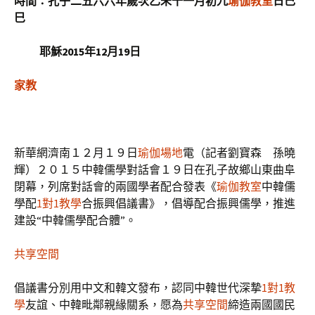
時間：孔子二五六六年歲次乙未十一月初九
瑜伽教室
日己
巳
耶穌2015年12月19日
家教
新華網濟南１２月１９日
瑜伽場地
電（記者劉寶森 孫曉
輝）２０１５中韓儒學對話會１９日在孔子故鄉山東曲阜
閉幕，列席對話會的兩國學者配合發表《
瑜伽教室
中韓儒
學配
1對1教學
合振興倡議書》，倡導配合振興儒學，推進
建設“中韓儒學配合體”。
共享空間
倡議書分別用中文和韓文發布，認同中韓世代深摯
1對1教
學
友誼、中韓毗鄰親緣關系，愿為
共享空間
締造兩國國民