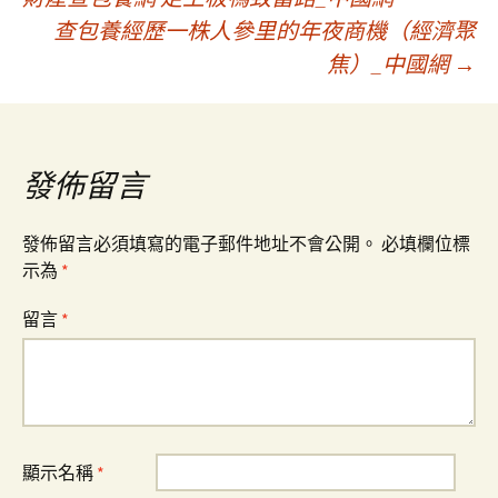
查包養經歷一株人參里的年夜商機（經濟聚
章
焦）_中國網
→
導
覽
發佈留言
發佈留言必須填寫的電子郵件地址不會公開。
必填欄位標
示為
*
留言
*
顯示名稱
*