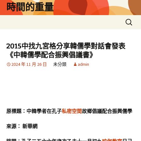
跳
時間的重量
至
主
搜
要
尋
內
關
容
鍵
2015中找九宮格分享韓儒學對話會發表
字:
《中韓儒學配合振興倡議書》
2024 年 11 月 26 日
未分類
admin
原標題：中韓學者在孔子
私密空間
故鄉倡議配合振興儒學
來源： 新華網