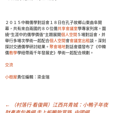
２０１５中韓儒學對話會１８日在孔子故鄉山東曲阜開
幕，共有來自兩國的８０位儒
共享會議室
學專家列席。圍
繞“生涯中的儒學價值”主題展開
個人空間
５場對話會，并
舉行多場次學術一起配合
個人空間
會
會議室出租
談，深刻
探討交通儒學研討結果。
聚會場地
對話會還發布了《中韓
儒
教學
學紐帶兩千年發展史》學術一起配合規劃。
交流
小樹屋
責任編輯：梁金瑞
文
←
（村落行·看復興）江西共青城：小鴨子年夜
財產查包養網 走上板鴨致富路_中國網