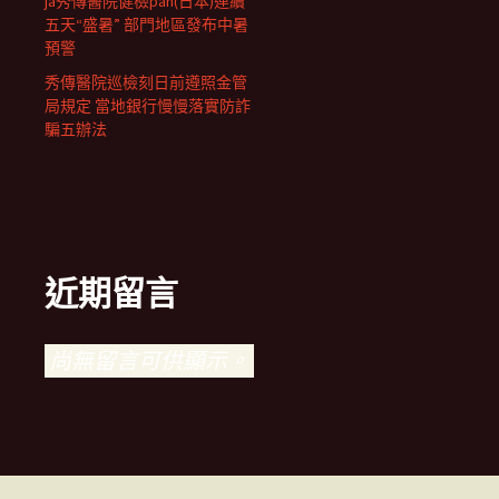
ja秀傳醫院健檢pan(日本)連續
五天“盛暑” 部門地區發布中暑
預警
秀傳醫院巡檢刻日前遵照金管
局規定 當地銀行慢慢落實防詐
騙五辦法
近期留言
尚無留言可供顯示。