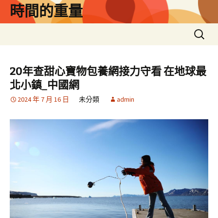
跳
時間的重量
至
主
搜
要
尋
內
關
容
鍵
20年查甜心寶物包養網接力守看 在地球最
字:
北小鎮_中國網
2024 年 7 月 16 日
未分類
admin