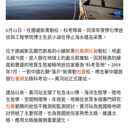
6月21日，在挪威新奧勒松，科考隊員、同濟年夜學化學迷
信與工程學院博士生武小涵在停止海水樣品采集。
位于挪威斯瓦爾巴群島的小鎮新奧
包養網比擬
勒松，地處
北緯79度，是人類在地球上的最北假寓點，因其極高的緯
度和豐盛的地質生態被極地迷信家譽為“科考圣地”。2004
年7月，一對中國石獅“落戶”新奧勒
包養
松，標志著中國首
個
包養網
北極科考站——黃河站正式建站。
建站以來，黃河站支撐了包含冰川學、海洋生態學、陸地
生態學、空間物理學、年夜氣、地輿信息等多個專門研究
包養
範疇的迷信不雅測和監測研討。黃河站為我國極地研
討供給了主要保證，也為我國迷信家熟悉北極、維護北
極、應用北極施展側重要感化。