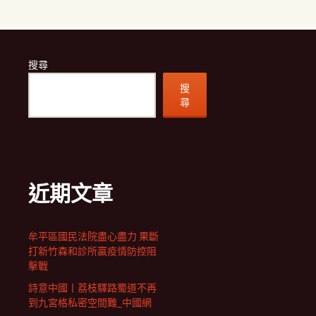
搜尋
搜
尋
近期文章
牟平區國民法院盡心盡力 果斷
打新竹森和診所贏疫情防控阻
擊戰
詩意中國丨荔枝驛路蜀道不再
到九宮格私密空間難_中國網