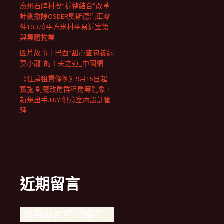
廣州石牌村擬“拆整結合”改革
計劃撤除OSDER奧斯德汽車零
件10.3萬平方米村平易近室第
與集體物業
圖片故事｜巴西“甜心查包養網
莫小龍”的工夫之道_中國網
《住房租賃條例》9月15日起
實施 對魔改房群租房等亂象，
新規出手JIUYI俱意室內設計管
理
近期留言
尚無留言可供顯示。