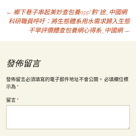
文
←
鄉下巷子串起美妙查包養app“黔”途_中國網
科研職員呼吁：將生態體系用水需求歸入生態
干旱評價體查包養網心得系_中國網
→
章
導
發佈留言
覽
發佈留言必須填寫的電子郵件地址不會公開。
必填欄位標
示為
*
留言
*