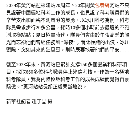
2024年黃河站迎來建站20周年。20年間黃
包養網
河站不只
見證著中國極地科考工作的成長，也見證了科考職員們的
辛苦支出和面臨不測風險的英勇。以冰川科考為例，科考
隊員需求步行20多公里，耗時10多個小時前去最遠的不雅
測取樣站點；夏日極晝時代，隊員們會由於午夜高懸的陽
光而忘卻他們曾經任務到 “深夜”；而北極熊的出沒、冰川
裂隙、突如其來的狂風雪，則時辰要挾著他們的平安……
截至2023年末，黃河站已累計支撐250多個營業和科研項
目，採取660多位科考職員停止迷信考核。“作為一名極地
科考隊員，我為內陸極地科考工作的成長成績而覺得自豪
驕傲。”黃河站站長胡正毅果斷地說。
新華社記者 趙丁喆 攝