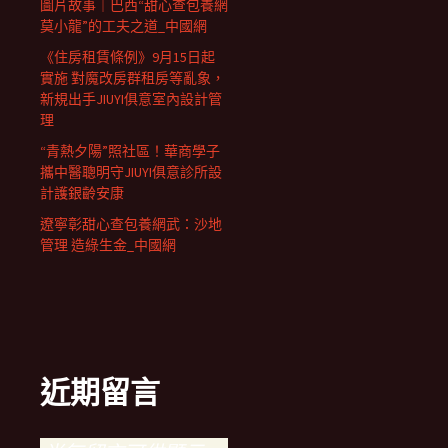
圖片故事｜巴西“甜心查包養網
莫小龍”的工夫之道_中國網
《住房租賃條例》9月15日起
實施 對魔改房群租房等亂象，
新規出手JIUYI俱意室內設計管
理
“青熱夕陽”照社區！華商學子
攜中醫聰明守JIUYI俱意診所設
計護銀齡安康
遼寧彰甜心查包養網武：沙地
管理 造綠生金_中國網
近期留言