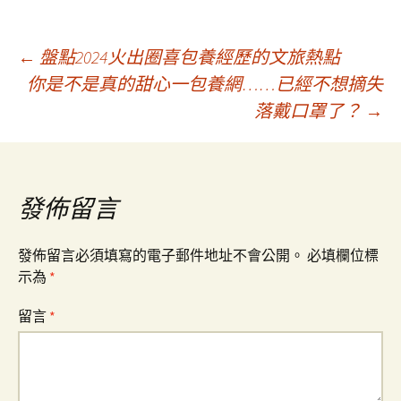
文
←
盤點2024火出圈喜包養經歷的文旅熱點
你是不是真的甜心一包養網……已經不想摘失
落戴口罩了？
→
章
導
發佈留言
覽
發佈留言必須填寫的電子郵件地址不會公開。
必填欄位標
示為
*
留言
*