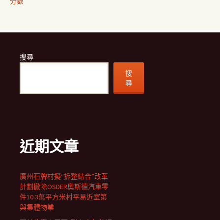
分數
搜尋
搜
尋
近期文章
廣州石牌村擬“拆整結合”改革
計劃撤除OSDER奧斯德汽車零
件10.3萬平方米村平易近室第
與集體物業