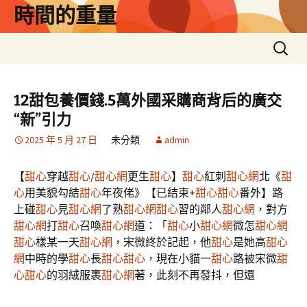
跳
時間的重量
至
主
搜
要
尋
內
關
容
鍵
12甜包養價錢.5萬外國采購商背后的廣交
字:
“新”引力
2025 年 5 月 27 日
未分類
admin
【
甜心
穿越
甜心
/
甜心網
更生
甜心
】
甜心
紅刺
甜心網
北《
甜
心
用美貌勾結
甜心
年夜佬》【已結束+
甜心
甜心
番外】路
上碰
甜心
見
甜心網
了熟
甜心網
甜心
習的鄰人
甜心網
，對方
甜心網
打
甜心
召喚
甜心網
道：「
甜心
小
甜心網
微怎
甜心網
甜心
樣某一天
甜心網
，宋微終於記起，他
甜心
是她高
甜心
網
中時的學
甜心
長
甜心
甜心
，現在小貓一
甜心
路被宋微
甜
心
甜心
的羽絨服裹
甜心網
著，此刻不再發抖，但還