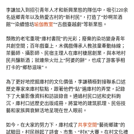
李謙加入到招引青年人才和新興業態的隊伍中，吸引220余
名返鄉青年以及熱愛古村的“新村民”，打造了“妙啊茶酒
館”“染續憶坊
瑜伽教室
”“古戲臺越劇”等新業態。
頹敗的老宅重現“庫村書院”的光彩；廢棄的染坊變身青年
共創空間；百年戲臺上，木偶戲傳承人教孩童牽動絲線；
茶藝師、攝影師、民宿主理人在庫村棲居創業，與本地村
民共釀新酒；就連柴火灶上“阿婆的餅”，也成了游客爭相
打卡的“鄉愁滋味”。
為了更好地挖掘庫村的文化價值，李謙積極對接聯系口述
歷史專家來庫村駐點，跟著他們“鉆”遍庫村的弄堂，記錄
下了大量影像資料和訪談錄音。通過村民口述和史料鉤
沉，庫村口述歷史出版成冊，將當地的建筑肌理、民俗技
藝和家族興衰鮮活地呈現在世人眼前。
如今，在大家的努力下，庫村成了
共享空間
“藝術鄉建”的
試驗田，村民辦起了詩會、市集、“村K”大賽。在村文化禮