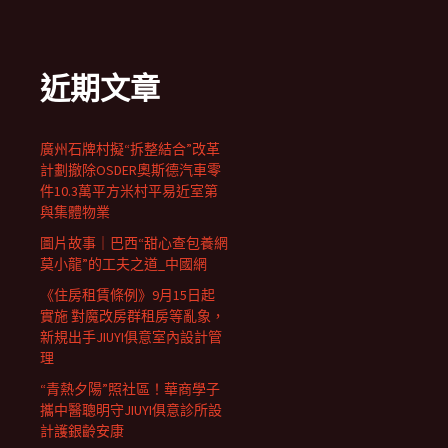
近期文章
廣州石牌村擬“拆整結合”改革
計劃撤除OSDER奧斯德汽車零
件10.3萬平方米村平易近室第
與集體物業
圖片故事｜巴西“甜心查包養網
莫小龍”的工夫之道_中國網
《住房租賃條例》9月15日起
實施 對魔改房群租房等亂象，
新規出手JIUYI俱意室內設計管
理
“青熱夕陽”照社區！華商學子
攜中醫聰明守JIUYI俱意診所設
計護銀齡安康