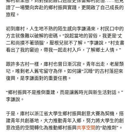
鄉村新業態，到對接記錄口述歷史保留鄉村記憶……他見
證了一場雙向奔赴的鄉村振興實踐，更開啟了自己成長的
旅程。
初到庫村，人生地不熟的陌生感向李謙涌來，村民口中的
方言就像難以破解的密碼。“說起當地的習俗，我更是‘丈
二和尚摸不著頭腦’，壓根兒就不了解。”李謙說，“村支書
看出了我的窘迫，帶我一起走村入戶，了解鄉土人情。”
跟許多古村一樣，庫村也曾日漸沉寂。青年出走，老屋頹
圮，唯剩老人舊宅留守為伴。如何讓“沉睡”的古村落迎來
復興，是李謙面對的重要任務。
“鄉村振興不是推倒重建，而是讓舊時光與新生活對話。”
李謙說。
于是，庫村以浙江省大學生鄉村振興創意大賽為契機，搭
建青年共創基地，大力推動青年入鄉，努力將大學生的創
意改造的空間轉化為推動鄉村振興
共享空間
的“助推劑”。