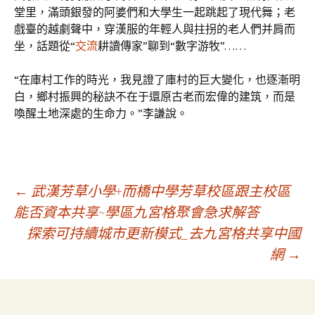
堂里，滿頭銀發的阿婆們和大學生一起跳起了現代舞；老
戲臺的越劇聲中，穿漢服的年輕人與拄拐的老人們并肩而
坐，話題從“
交流
耕讀傳家”聊到“數字游牧”……
“在庫村工作的時光，我見證了庫村的巨大變化，也逐漸明
白，鄉村振興的秘訣不在于還原古老而宏偉的建筑，而是
喚醒土地深處的生命力。”李謙說。
文
←
武漢芳草小學+而橋中學芳草校區跟主校區
能否資本共享~學區九宮格聚會急求解答
探索可持續城市更新模式_去九宮格共享中國
章
網
→
導