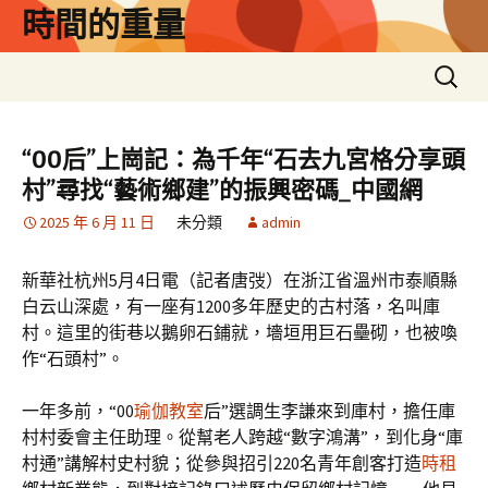
跳
時間的重量
至
主
搜
要
尋
內
關
容
鍵
“00后”上崗記：為千年“石去九宮格分享頭
字:
村”尋找“藝術鄉建”的振興密碼_中國網
2025 年 6 月 11 日
未分類
admin
新華社杭州5月4日電（記者唐弢）在浙江省溫州市泰順縣
白云山深處，有一座有1200多年歷史的古村落，名叫庫
村。這里的街巷以鵝卵石鋪就，墻垣用巨石壘砌，也被喚
作“石頭村”。
一年多前，“00
瑜伽教室
后”選調生李謙來到庫村，擔任庫
村村委會主任助理。從幫老人跨越“數字鴻溝”，到化身“庫
村通”講解村史村貌；從參與招引220名青年創客打造
時租