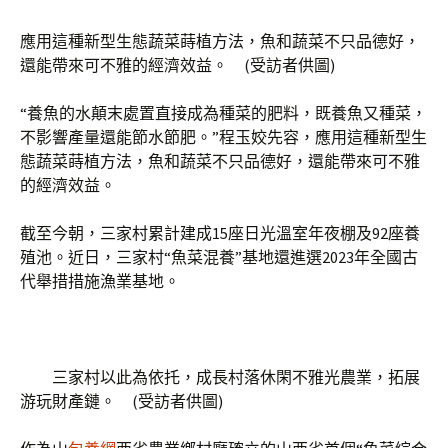
應用這種新型生態蔬菜蒔植方法，魚和蔬菜不只品德好，
還能帶來可不雅的經濟效益。 (受訪者供圖)
“養魚的水顛末處置直接成為種菜的肥料，既養魚又種菜，
不影響產量還能節水節肥。”程玉姣先容，應用這種新型生
態蔬菜蒔植方法，魚和蔬菜不只品德好，還能帶來可不雅
的經濟效益。
截至今朝，三家村累計建成15座日光溫室年夜棚及92座養
殖池。近日，三家村“魚菜混養”基地還進選2023年全國古
代舉措措施漁業基地。
三家村以此為依托，成長村落休閑不雅光農業，拓展
游玩財產鏈。 (受訪者供圖)