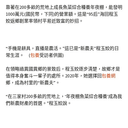
靠著在200多畝的荒地上成長魚菜綜合種養年夜棚，能發明
1000萬元(國民幣，下同)的營業額。這是“95后”海回程玉
姣返鄉創業率領村平易近致富的妙招。
“手機是耕具，直播是農活。”這已是“新農夫”程玉姣的日
常生涯。 (
包養
受訪者供圖)
在領略過異國異鄉的景致后，程玉姣逐步清楚，故鄉才是
值得本身奮斗一輩子的處所。2020年，她選擇回
包養網
鄉，成為村里的“新農夫”。
“在三家村200多畝的荒地上，‘年夜棚魚菜綜合種養’成為我
們新農財產的首選。”程玉姣說。