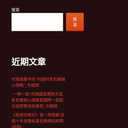
搜尋
搜
尋
近期文章
村落遺產中的“村超村查包養網
心得晚”_中國網
“一帶一路”共開國家應對天氣
查包養網心得變更國際一起配
合經歷鑒戒及啟發_中國網
《爸爸往哪兒》第一季閉幕 回
想十年夜暖和喜包養網站剎時
(組圖)