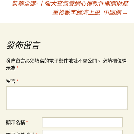
新華全媒+丨強大查包養網心得軟件開闢財產
章
重拾數字經濟上風_中國網
→
導
覽
發佈留言
發佈留言必須填寫的電子郵件地址不會公開。
必填欄位標
示為
*
留言
*
顯示名稱
*