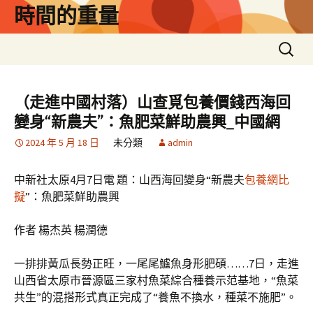
跳
時間的重量
至
主
搜
要
尋
內
關
容
鍵
（走進中國村落）山查覓包養價錢西海回
字:
變身“新農夫”：魚肥菜鮮助農興_中國網
2024 年 5 月 18 日
未分類
admin
中新社太原4月7日電 題：山西海回變身“新農夫
包養網比
擬
”：魚肥菜鮮助農興
作者 楊杰英 楊潤德
一排排黃瓜長勢正旺，一尾尾鱸魚身形肥碩……7日，走進
山西省太原市晉源區三家村魚菜綜合種養示范基地，“魚菜
共生”的混搭形式真正完成了“養魚不換水，種菜不施肥”。