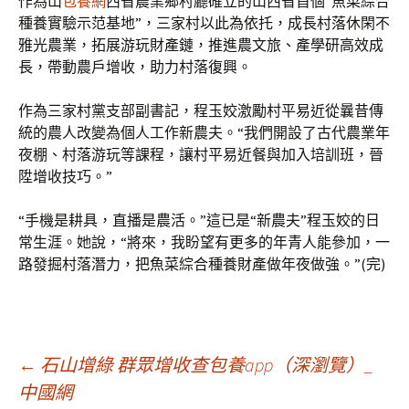
作為山
包養網
西省農業鄉村廳確立的山西省首個“魚菜綜合
種養實驗示范基地”，三家村以此為依托，成長村落休閑不
雅光農業，拓展游玩財產鏈，推進農文旅、產學研高效成
長，帶動農戶增收，助力村落復興。
作為三家村黨支部副書記，程玉姣激勵村平易近從曩昔傳
統的農人改變為個人工作新農夫。“我們開設了古代農業年
夜棚、村落游玩等課程，讓村平易近餐與加入培訓班，晉
陞增收技巧。”
“手機是耕具，直播是農活。”這已是“新農夫”程玉姣的日
常生涯。她說，“將來，我盼望有更多的年青人能參加，一
路發掘村落潛力，把魚菜綜合種養財產做年夜做強。”(完)
文
←
石山增綠 群眾增收查包養app（深瀏覽）_
中國網