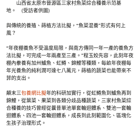
山西省太原市晉源區三家村魚菜綜合種養示范基
地。 (受訪者供圖)
與傳統的養殖、蒔植方法比擬，“魚菜混養”形式有何上
風？
“年夜棚養魚不受溫度局限，與南方傳同一年一產的養魚方
法比擬，可完成一年兩產至三產。”程玉姣先容，此刻年夜
棚內豢養有加州鱸魚、虹鱒、錦鯉等種類，每畝年夜棚每
年光養魚的純利潤可達七八萬元，蒔植的蔬菜也能帶來不
菲的支出。
顛末三
包養網比擬
年的科研加實行，從虹鱒魚到鱸魚再到
錦鯉，從葉菜、果菜到各類分歧品種蔬菜，三家村魚菜綜
合種養的技巧曾經從曩昔單池單套輪迴體系、雙池一套輪
迴體系、四池一套輪迴體系，成長到此刻範圍化、區塊化
生孩子治理形式。