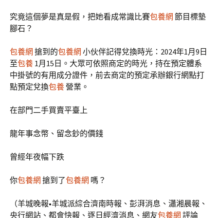
究竟這個夢是真是假，把她看成常識比賽
包養網
節目標墊
腳石？
包養網
搶到的
包養網
小伙伴記得兌換時光：2024年1月9日
至
包養
1月15日。大眾可依照商定的時光，持在預定體系
中掛號的有用成分證件，前去商定的預定承辦銀行網點打
點預定兌換
包養
營業。
在部門二手買賣平臺上
龍年事念幣、留念鈔的價錢
曾經年夜幅下跌
你
包養網
搶到了
包養網
嗎？
（羊城晚報•羊城派綜合濟南時報、彭湃消息、瀟湘晨報、
央行網站、都會快報、逐日經濟消息、網友
包養網
評論