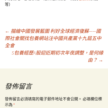
等）
文
←
描繪中國發展藍圖 利好全球經濟復蘇——國
際社會關找包養網站注中國共產黨十九屆五中
全會
章
S包養經歷A股迎近期初次年夜調整，是何緣
由？
→
導
覽
發佈留言
發佈留言必須填寫的電子郵件地址不會公開。
必填欄位標
示為
*