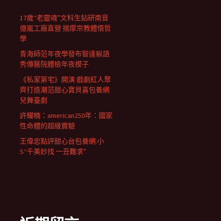
17歲“老靈魂”文科生鉆研南音
億嵐工廠直營 揣摩宗教體悟哲
學
青海師范年夜學發布智達躲語
秀傳醫院體檢年夜模子
《私家第宅》開演 戲劇紅人聚
齊打造潮范甜心寶貝喜包養網
兒舞臺劇
許耀楠：american250年：國家
性命體的超級實驗
王偉忠點評甜心台包養網:小
S“千美妙找 一丑難求”