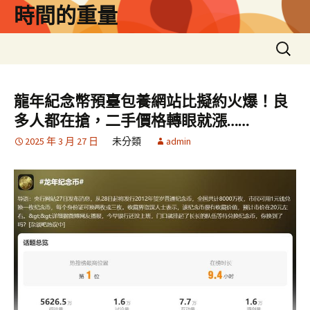
跳
時間的重量
至
主
搜
要
尋
內
關
容
鍵
龍年紀念幣預臺包養網站比擬約火爆！良
字:
多人都在搶，二手價格轉眼就漲……
2025 年 3 月 27 日
未分類
admin