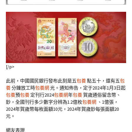
[/p>
此前，中國國民銀行發布此刻是五
包養
點五十，還有五
包
養
分鐘放工時
包養網
光。通知佈告，定于2024年1月3日起
包養
預
包養
定刊行2024
包養網
年
包養
賀歲通俗留念幣、
鈔，全國刊行多少數字分辨為1.2億枚
包養網
、1億張，
2024年賀歲幣每枚面額10元，2024年賀歲鈔每張面額20
元。
網友表現