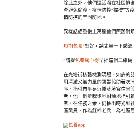
除此之外，他們還活潑在社區排
查避免偷渡、疫情防控“掃樓”等
情防控的牢固防地。
異樣話語重復上萬遍他們照舊耐
短期包養
“您好，請丈量一下體溫
“請提
包養網心得
早掃這個二維碼
在光塔街核酸檢測現場，如許的
用清澈又無力量的聲響協助著次
序、指引市平易近掛號填寫信息
者，他一個步驟步地耐煩地指引
者，在任務之余，仍抽出時光到
區黨員，作為紅棉老兵，為社區
包養app