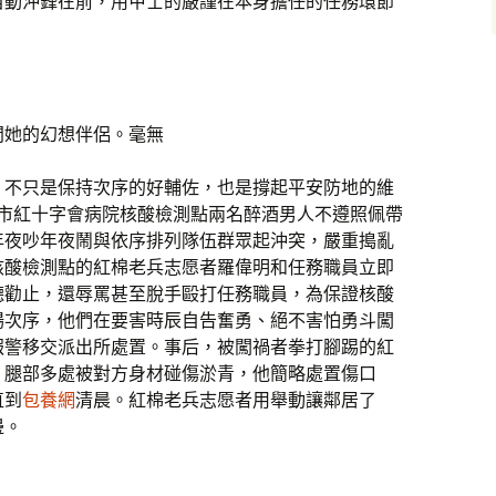
自動沖鋒在前，用甲士的嚴謹在本身擔任的任務環節
問她的幻想伴侶。毫無
，不只是保持次序的好輔佐，也是撐起平安防地的維
廣州市紅十字會病院核酸檢測點兩名醉酒男人不遵照佩帶
年夜吵年夜鬧與依序排列隊伍群眾起沖突，嚴重搗亂
核酸檢測點的紅棉老兵志愿者羅偉明和任務職員立即
聽勸止，還辱罵甚至脫手毆打任務職員，為保證核酸
場次序，他們在要害時辰自告奮勇、絕不害怕勇斗闖
報警移交派出所處置。事后，被闖禍者拳打腳踢的紅
、腿部多處被對方身材碰傷淤青，他簡略處置傷口
直到
包養網
清晨。紅棉老兵志愿者用舉動讓鄰居了
邊。