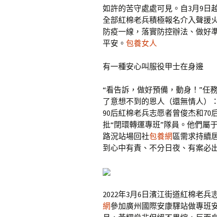
如許的苦守處處可見。自3月9日
全部紅棉老兵積極報名介入聲援
防疫一線，落實防控辦法、做好
平安。
包養女人
有一種安心叫服役甲士在身邊
“看告訴，做好預備，動身！”任
了意想不到的恩人（還無情人）：是
90后紅棉老兵志愿者曾俊杰和7
批“閉環轉運專班”隊員。他們屬
路況站場回社
包養網
區需求持續
到心中有責、不分日夜、有案必
2022年3月6日濱江街道紅棉老兵
網
參加廣州國際安康驛站做專班