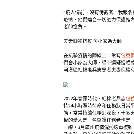
“疫人情前，沒有傍觀者，我報名
疫情，他們連合一切氣力保證轄
者的擔負。
夫妻聯袂抗疫 舍小家為大師
在抗擊疫情的陣線上，常有
包養
們舍小家為大師，絕不遲疑授領
河漢區紅棉老兵志愿者夫妻倪權
2022年春節時代，紅棉老兵志
包養
持24小時隨時待命和任務狀日常
態，常常持續任務到深夜，十多
權的愛人是一名醫護任務者也是
一線，3月廣州疫情況勢嚴重復