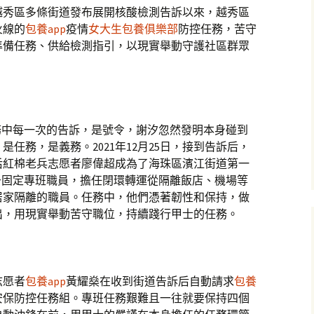
越秀區多條街道發布展開核酸檢測告訴以來，越秀區
火線的
包養app
疫情
女大生包養俱樂部
防控任務，苦守
準備任務、供給檢測指引，以現實舉動守護社區群眾
務中每一次的告訴，是號令，謝汐忽然發明本身碰到
任務，是義務。2021年12月25日，接到告訴后，
0后紅棉老兵志愿者廖偉超成為了海珠區濱江街道第一
于固定專班職員，擔任閉環轉運從隔離飯店、機場等
居家隔離的職員。任務中，他們憑著韌性和保持，做
出，用現實舉動苦守職位，持續踐行甲士的任務。
志愿者
包養app
黃耀燊在收到街道告訴后自動請求
包養
安保防控任務組。專班任務艱難且一往就要保持四個