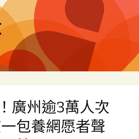
量
”！廣州逾3萬人次
志一包養網愿者聲