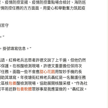
查、疫情防控宣揚、疫情防控重點場合檢討、海防巡
疫情防控任務的方方面面，用愛心和舉動奮力筑起疫
煩苦守
。”
，掛號填寫信息。”
話語，紅棉老兵志愿者許德文說了上千遍，但他仍然
序保護。在核酸檢測現場，許德文重要擔任保持次
等任務。面臨一些不會應
甜心花園
用智妙手機的長
輔助其填寫。年夜塘街紅棉老兵聶紅是一名醫護任務
社區核
包養
酸檢測現場，協助展開核酸采樣。“作為社
居平易近群
包養軟體
眾辦事是我應當做的。”聶紅說。