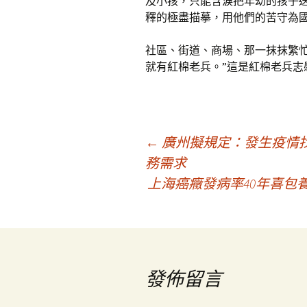
及小孩，只能含淚把年幼的孩子
釋的極盡描摹，用他們的苦守為
社區、街道、商場、那一抹抹繁忙
就有紅棉老兵。”這是紅棉老兵志
文
←
廣州擬規定：發生疫情
務需求
上海癌癥發病率40年喜包養
章
導
覽
發佈留言