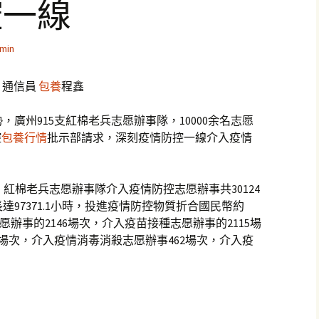
控一線
min
 通信員
包養
程鑫
廣州915支紅棉老兵志愿辦事隊，10000余名志愿
控
包養行情
批示部請求，深刻疫情防控一線介入疫情
，紅棉老兵志愿辦事隊介入疫情防控志愿辦事共30124
97371.1小時，投進疫情防控物質折合國民幣約
辦事的2146場次，介入疫苗接種志愿辦事的2115場
7場次，介入疫情消毒消殺志愿辦事462場次，介入疫