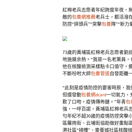
紅棉老兵志愿者年紀跨度年夜，
敵的
包養網推薦
老兵士，都活潑
防控“排頭兵”“突擊
包養
隊”“新
73歲的黃埔區紅棉老兵志愿者劉
地施展余熱。“我是一名老黨員，
他在核酸檢測采樣點卡口值守，
不斷吩咐大師
包養管道
自發距離
“此刻是疫情防控的要害時辰，
但還發動
包養網dcard
一切氣力，
歎了口吻。疫情傳佈鏈。”年青
包
強，一呼百諾，黃埔區紅棉老兵
勻年紀不超30歲的疫情防控突擊
區蘿崗街、云埔街協助做好重點
港社區“掃樓”、東薈城社區核酸