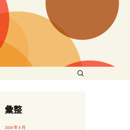
搜
尋
關
鍵
字:
彙整
2026 年 8 月