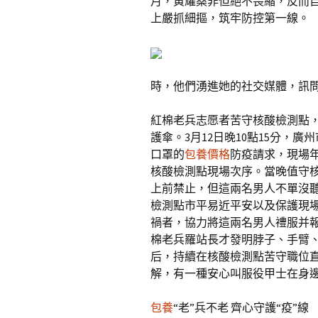
月，黃耀燊非但絕不畏縮，反而
上嚴抓細摳，筑牢防控第一線。
時，他們湧進她的社交媒體，訊
紅棉老兵志愿者苦守核酸檢測點
護傘。3月12日晚10點15分，
口罩的
包養價格
防疫請求，現場
核酸檢測點現場次序。當晚值守
上前禁止，但這兩名男人不單沒
檢測點市平易近平安以及保護現
禍者，協力將這兩名男人禮服并
棉老兵羅站長才發明脖子、手臂
后，持續在核酸檢測點苦守職位
解，有一種安心叫服役甲士在身
包養
“老”兵不老 齊心守護“疫”線