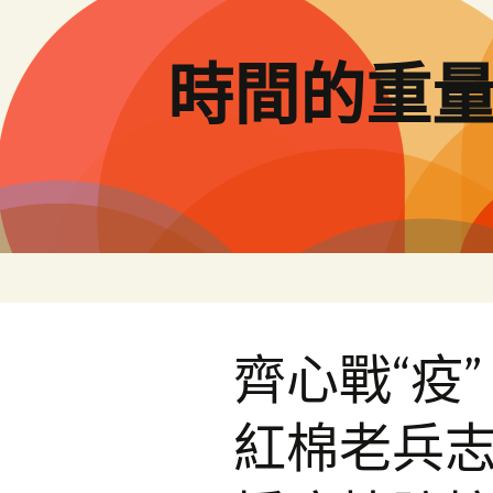
跳
至
主
時間的重
要
內
容
齊心戰“疫
紅棉老兵