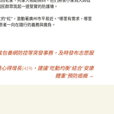
送回老家，托家人相助照料。他們將舍小家為大師詮
國民群眾筑起一道堅實的防護墻。
的“紅”，激動著廣州市平易近。“哪里有需求，哪里
愿者一向在踐行的義務與擔負。
找包養網防控等突發事務，及時發布志愿服
心得增長141%，建議“吃動均衡”結合“安康
體重”預防癌癥
→