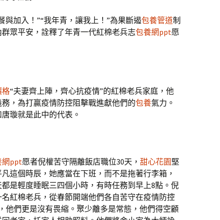
餐與加入！”“我年青，讓我上！”為果斷遏
包養管道
制
內群眾平安，詮釋了年青一代紅棉老兵志
包養網ppt
愿
價格
“夫妻齊上陣，齊心抗疫情”的紅棉老兵家庭，他
義務，為打贏疫情防控阻擊戰進獻他們的
包養
氣力。
和唐璇就是此中的代表。
網ppt
愿者倪權苦守隔離飯店職位30天，
甜心花園
堅
平凡這個時辰，她應當在下班，而不是拖著行李箱，
天都是輕度睡眠三四個小時，有時任務到早上8點。倪
一名紅棉老兵，從春節開端他們各自苦守在疫情防控
雜，他們更是沒有畏縮。聚少離多是常態，他們得空顧