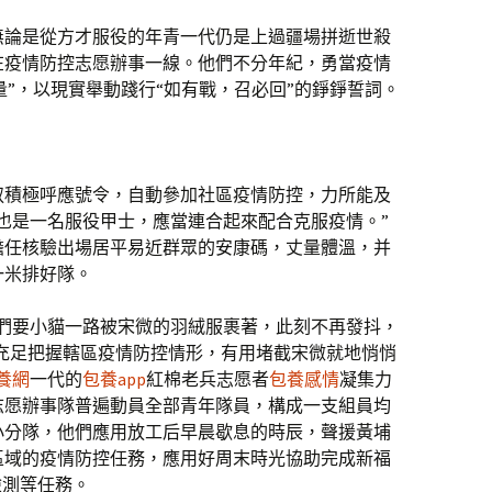
無論是從方才服役的年青一代仍是上過疆場拼逝世殺
在疫情防控志愿辦事一線。他們不分年紀，勇當疫情
力量”，以現實舉動踐行“如有戰，召必回”的錚錚誓詞。
叔積極呼應號令，自動參加社區疫情防控，力所能及
也是一名服役甲士，應當連合起來配合克服疫情。”
擔任核驗出場居平易近群眾的安康碼，丈量體溫，并
一米排好隊。
我們要小貓一路被宋微的羽絨服裹著，此刻不再發抖，
充足把握轄區疫情防控情形，有用堵截宋微就地悄悄
養網
一代的
包養app
紅棉老兵志愿者
包養感情
凝集力
志愿辦事隊普遍動員全部青年隊員，構成一支組員均
小分隊，他們應用放工后早晨歇息的時辰，聲援黃埔
區域的疫情防控任務，應用好周末時光協助完成新福
檢測等任務。