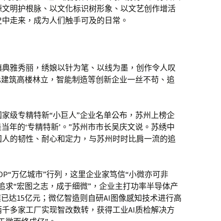
源文明护根脉、以文化标识树形象、以文艺创作增活
史中走来，成为人们触手可及的日常。
镇典雅秀丽，绣娘以针为笔、以线为墨，创作令人叹
化建筑高楼林立，智能制造等创新企业一丝不苟、追
家级专精特新“小巨人”企业名单公布，苏州上榜企
是当年的‘专精特新’。”苏州市市长吴庆文说。苏绣中
国人的韧性、耐心和定力，与苏州时时比肩一流的追
DP“万亿城市”行列，这里企业家笃信“小微亦可非
追求“宏图之志，成于细微”，企业主打功率半导体产
已达15亿元；微亿智造则自研AI图像感知技术进行高
千多家工厂实现智改数转，获得工业AI质检解决方