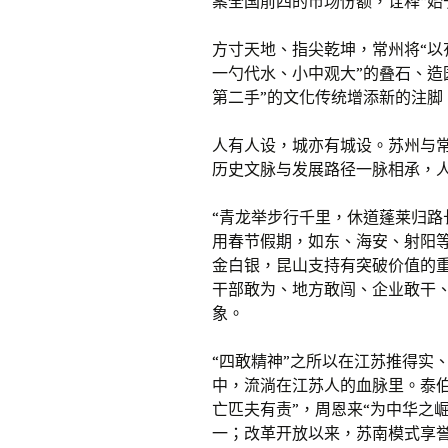
案全国前四的市场份额，诠释“始
方寸天地、指尖乾坤，常州将“以
一勺代水、小中观大”的叠石、造
第二手”的文化传统增添新的注脚
人有人设，城亦有城设。苏州与
历史文脉与发展路径一脉相承，
“青龙举步行千里，休道蓬莱归路
用春节假期，如东、海安、射阳
金白银，昆山支持有突破价值的重
干部敢为、地方敢闯、企业敢干、
象。
“四敢精神”之所以在江苏推得实
中，流淌在江苏人的血脉里。泰
亡匹夫有责”，周恩来“为中华之
一；改革开放以来，苏南模式享