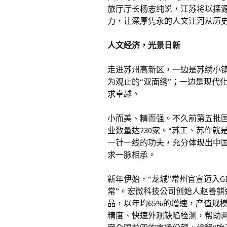
旅厅厅长杨志纯说，江苏将以探
力，让深厚隽永的人文江河从历
人文经济，光景日新
走进苏州高新区，一边是苏绣小
为观止的“双面绣”；一边是现代
求卓越。
小而美、精而强。不久前第五批国
业数量达230家。“苏工、苏作就
一针一线的功夫，充分体现出中
求一脉相承。
新年伊始，“龙城”常州官宣迈入G
常”。宏微科技公司创始人赵善麒
品，以年均65%的增速，产值规模
精度、快速外观缺陷检测，帮助两