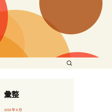
搜
尋
關
鍵
字:
彙整
2026 年 8 月