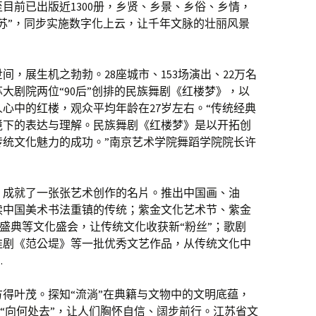
至目前已出版近1300册，乡贤、乡景、乡俗、乡情，
苏”，同步实施数字化上云，让千年文脉的壮丽风景
，展生机之勃勃。28座城市、153场演出、22万名
大剧院两位“90后”创排的民族舞剧《红楼梦》，以
心中的红楼，观众平均年龄在27岁左右。“传统经典
境下的表达与理解。民族舞剧《红楼梦》是以开拓创
传统文化魅力的成功。”南京艺术学院舞蹈学院院长许
，成就了一张张艺术创作的名片。推出中国画、油
续中国美术书法重镇的传统；紫金文化艺术节、紫金
)盛典等文化盛会，让传统文化收获新“粉丝”；歌剧
淮剧《范公堤》等一批优秀文艺作品，从传统文化中
…
方得叶茂。探知“流淌”在典籍与文物中的文明底蕴，
考“向何处去”，让人们胸怀自信、阔步前行。江苏省文