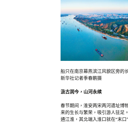
船只在南京幕燕滨江风貌区旁的长江
新华社记者季春鹏摄
汲古润今，山河永续
春节期间，淮安两宋两河遗址博物馆
来的生长与繁荣，吸引游人驻足。
通江淮，其北端入淮口就在“末口