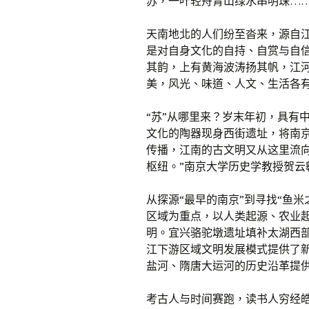
苏，一叶轻舟青山绿水串明珠……
天南地北的人们纷至沓来，源自
是对自身文化的自持、自赏与自
其韵，上有黄海波涛扬其帆，江
美，风光、味道、人文、生活各
“苏”从哪里来？岁末年初，具有
文化的陶器现身西街遗址，将南京
传播，江南的古文明又从这里流
枢纽。”南京大学历史学教授贺云
从探源“最早的南京”到寻找“鱼米
区域为重点，以人类起源、农业
明。宜兴骆驼墩遗址填补太湖西部
江下游区域文明发展模式提供了
盐河、隋唐大运河的历史沿革提
考古人与时间赛跑，读书人穷经皓