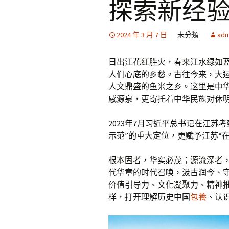
探索新经验
2024 年 3 月 7 日
未分類
adm
日出江花红胜火，春来江水绿如蓝
人们心底的乡愁。古往今来，大
人文鼎盛的鱼米之乡。这里是中
感源泉，更寄托着中华民族对休
2023年7月习近平总书记在江
示范”的重大定位，更赋予江苏“
根本固者，华实必茂；源流深者
代华章的时代召唤，汲古润今、
价值引导力、文化凝聚力、精神
样，打开理解历史中国
包養
、认