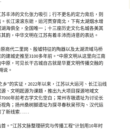
”
江苏丰沛的文化张力吸引；行不更名的定力背后，则
信。长江滚滚东逝，运河贯穿南北，下有太湖烟水增
河湖海俱全，全国唯一；十三座历史文化名城各美其
有其韵，中华文明在江苏有着丰沛而诗意的表达。
中原商代二里岗、殷墟特征的陶器以及太湖流域马桥
的建城史推至3100多年前。“中原文明从这里向江南
向中原，可见长干古城自古就是华夏文明传播交融的
翱说。
之乡”的实证，2022年以来，江苏以大运河、长江沿线
起源、文明起源为课题，推出九大项目探源地域文
7000年前考古学文化空白；常州寺墩遗址为讨论长
新视角；扬州桑树脚遗址为探寻春秋吴邗沟、汉代运
供了新线索……
首。“江苏文脉整理研究与传播工程”计划用10年时