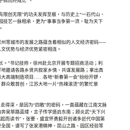
于微而终成亿”。
有限创无限”的功夫发挥至极，与历史上“一石代山、
园技艺一脉相承，更为“事事当争第一流，耻为天下
。
常州等城市的发展之路蕴含着相似的人文经济密码——
人文优势与经济优势紧密相连。
长。”书记挂帅，徐州赴北京开展专题招商活动；利
等地邀请各路乡贤共叙家乡情、共谋发展路；拿出真
大高端制造项目……各地“新春第一会”纷纷开锣，
群众敢首创，江苏大地一片“热辣滚烫”的繁忙景
、走得深，是因为“四敢”的密码，一直蕴藏在江南文脉
伯奔吴筚路蓝缕，言子传学道启东南；顾炎武“天下兴
崛起而读书”，张謇、盛宣怀勇毅开创诸多近代中国第
誉全国，谱写了张家港精神、昆山之路、园区经验等