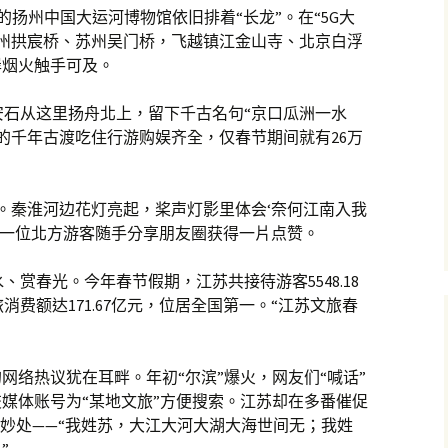
的扬州中国大运河博物馆依旧排着“长龙”。在“5G大
杭州拱宸桥、苏州吴门桥，飞越镇江金山寺、北京白浮
岸烟火触手可及。
安石从这里扬舟北上，留下千古名句“京口瓜洲一水
的千年古渡吃住行游购娱齐全，仅春节期间就有26万
。秦淮河边花灯亮起，桨声灯影里体会‘奈何江南入我
”一位北方游客随手分享朋友圈获得一片点赞。
赏春光。今年春节假期，江苏共接待游客5548.18
费额达171.67亿元，位居全国第一。“江苏文旅春
网络热议犹在耳畔。年初“尔滨”爆火，网友们“喊话”
交媒体账号为“某地文旅”方便搜索。江苏却在多番催促
”妙处——“我姓苏，大江大河大湖大海世间无；我姓