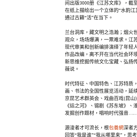
间出版3000册《江苏文库》，截
在纸上描绘出一个立体的“水韵江
通过古籍“活”在当下。
兰台洞库，藏文明之浩瀚；烟火世间
观众，场场爆满，一票难求。江苏
现代审美和创新编排演绎了年轻人
作品改编，离不开在当代社会环
新思维挖掘传统文化宝藏、弘扬
薇说。
时代特征、中国特色、江苏特质
画、书法的全国性展览活动，延
京昆艺术群英会、戏曲百戏(昆山
《运之河》、锡剧《苏东坡》、
发掘创作题材，唱响时代强音…
源浚者才可流长，根
包養網
深者
回答“我是谁”“我从哪里来”，思