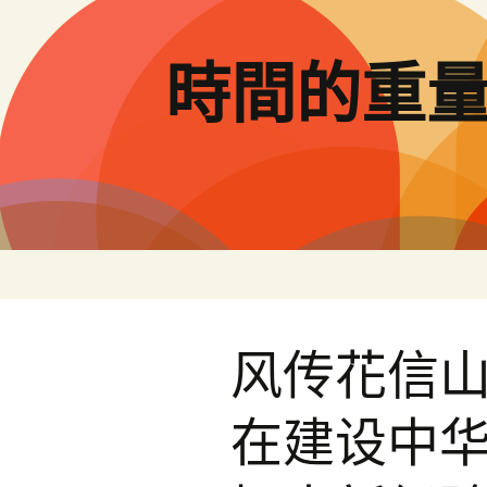
跳
至
主
時間的重
要
內
容
风传花信山
在建设中