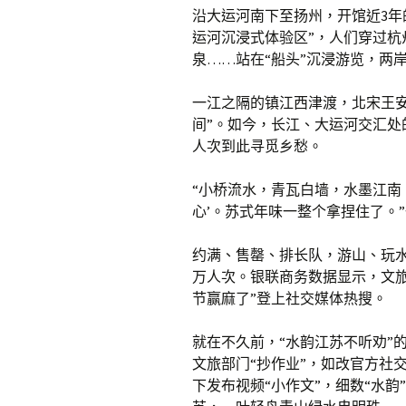
沿大运河南下至扬州，开馆近3年
运河沉浸式体验区”，人们穿过
泉……站在“船头”沉浸游览，两
一江之隔的镇江西津渡，北宋王
间”。如今，长江、大运河交汇处
人次到此寻觅乡愁。
“小桥流水，青瓦白墙，水墨江南
心’。苏式年味一整个拿捏住了。
约满、售罄、排长队，游山、玩水、
万人次。银联商务数据显示，文旅消
节赢麻了”登上社交媒体热搜。
就在不久前，“水韵江苏不听劝”的
文旅部门“抄作业”，如改官方社
下发布视频“小作文”，细数“水韵