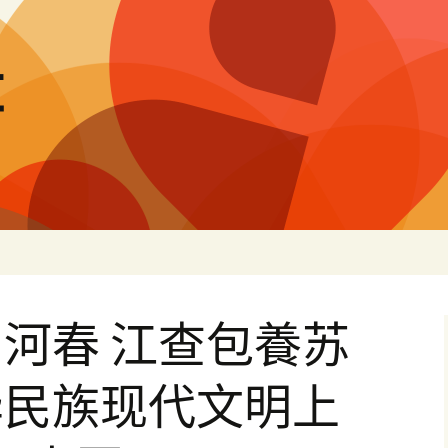
量
河春 江查包養苏
华民族现代文明上