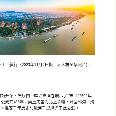
上航行（2023年11月2日摄，无人机全景照片)。
开馆，展厅内巨幅动态画卷展示了“末口”2500年
公元前486年，吴王夫差为北上争霸，开凿邗沟，沟
”。淮安千年历史与运河千里风光于此交汇。