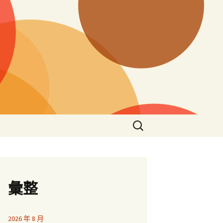
搜
尋
關
鍵
字:
彙整
2026 年 8 月