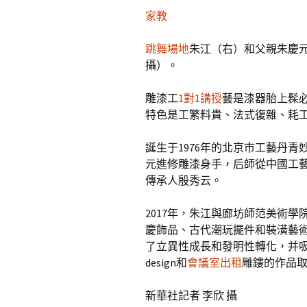
家教
跳舞場地
朱江（右）和父親朱慶元
攝）。
雕漆工
1對1講授
藝是漆器胎上髹
特色是工繁料貴、法式復雜、耗
誕生于1976年的北京市工藝丹
元進修雕漆身手，后師從中國工
傳承人殷秀云。
2017年，朱江與廊坊師范美術
慶飾品、古代潮玩擺件和裝潢藝
了立異性成長和發明性轉化，并
design和
會議室出租
雕鏤的作品取
新華社記者 李欣 攝