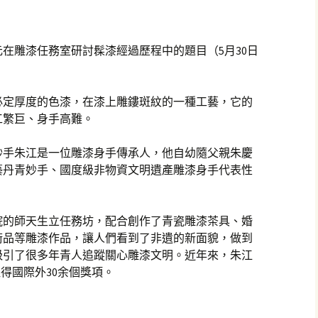
在雕漆任務室研討髹漆經過歷程中的題目（5月30日
必定厚度的色漆，在漆上雕鏤斑紋的一種工藝，它的
工繁巨、身手高難。
青妙手朱江是一位雕漆身手傳承人，他自幼隨父親朱慶
藝丹青妙手、國度級非物資文明遺產雕漆身手代表性
學院的師天生立任務坊，配合創作了青瓷雕漆茶具、婚
術品等雕漆作品，讓人們看到了非遺的新面貌，做到
吸引了很多年青人追蹤關心雕漆文明。近年來，朱江
得國際外30余個獎項。