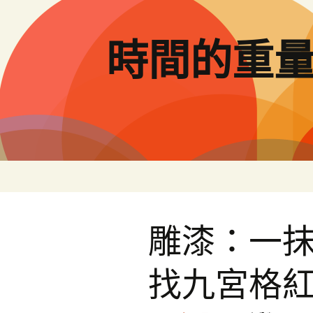
跳
至
主
時間的重
要
內
容
雕漆：一抹
找九宮格紅