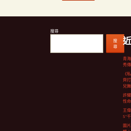
搜尋
搜
尋
青海
秀傳
《私
齊打
兒舞
許耀
性命
王偉
S“
圖片