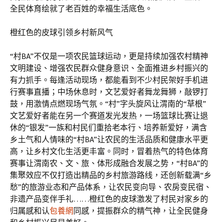
全民体育绘就了老百姓的幸福生活底色。
橙红色的皮球引领乡村新风气
“村BA”不仅是一项农民篮球运动，更是持续加强农村精神
文明建设、增强农民群众健身意识、全面推进乡村振兴的
有力抓手。每逢活动现场，都能看到不少村民架好手机进
行赛事直播；中场休息时，文艺爱好者舞龙舞狮，敲锣打
鼓，用激情点燃现场气氛。“村”字头旋风让渭南的“草根”
文艺爱好者能在另一个赛道发光发热，一场篮球比赛让退
休的“银发”一族和村民们重拾老本行、培养新爱好，满含
乡土气和人情味的“村BA”让农民的生活品质和健康水平更
高，让乡村文化生活更丰富。同时，冒着热气的特色体育
赛事让渭南农、文、旅、体形成融合发展之势，“村BA”的
集聚效应不仅打造出精品的乡村旅游路线，还创新载满“乡
愁”的旅游业态和产品体系，让农民变向导、农房变民宿、
非遗产品变伴手礼……橙红色的皮球激发了村民对家乡的
归属感和认
包養網
同感，提振群众的精气神，让全民健身