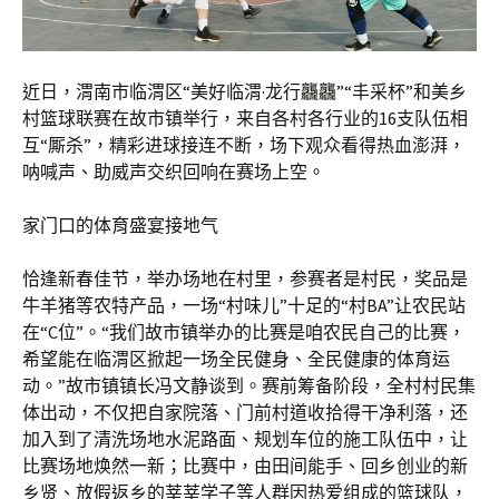
近日，渭南市临渭区“美好临渭·龙行龘龘”“丰采杯”和美乡
村篮球联赛在故市镇举行，来自各村各行业的16支队伍相
互“厮杀”，精彩进球接连不断，场下观众看得热血澎湃，
呐喊声、助威声交织回响在赛场上空。
家门口的体育盛宴接地气
恰逢新春佳节，举办场地在村里，参赛者是村民，奖品是
牛羊猪等农特产品，一场“村味儿”十足的“村BA”让农民站
在“C位”。“我们故市镇举办的比赛是咱农民自己的比赛，
希望能在临渭区掀起一场全民健身、全民健康的体育运
动。”故市镇镇长冯文静谈到。赛前筹备阶段，全村村民集
体出动，不仅把自家院落、门前村道收拾得干净利落，还
加入到了清洗场地水泥路面、规划车位的施工队伍中，让
比赛场地焕然一新；比赛中，由田间能手、回乡创业的新
乡贤、放假返乡的莘莘学子等人群因热爱组成的篮球队，