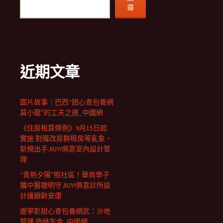
尋
近期文章
圖片故事｜巴西“甜心查包養網
莫小龍”的工夫之道_中國網
《住房租賃條例》9月15日起
實施 對魔改房群租房等亂象，
新規出手JIUYI俱意室內設計管
理
“青熱夕陽”照社區！華商學子
攜中醫聰明守JIUYI俱意診所設
計護銀齡安康
遼寧彰甜心查包養網武：沙地
管理 造綠生金_中國網