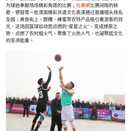
为球迷奉献场场精彩角逐的比赛；
包養網
比赛间隙的秧
歌、锣鼓等一批渭南精彩非遗文化表演通过直播镜头扬名
全国；美食街上，醪糟、蜂蜜等农特产品吸引着游客的目
光，这场因篮球运动而点燃的“星星之火”，变成燎原之
势，点燃了农村烟火气，聚集了火热人气，也凝聚起文化
的澎湃能量。