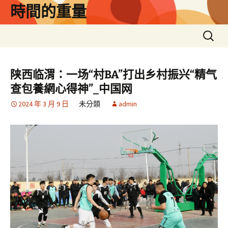
跳
時間的重量
至
主
搜
要
尋
內
關
容
鍵
陕西临渭：一场“村BA”打出乡村振兴“精气
字:
查包養網心得神”_中国网
2024 年 3 月 9 日
未分類
admin