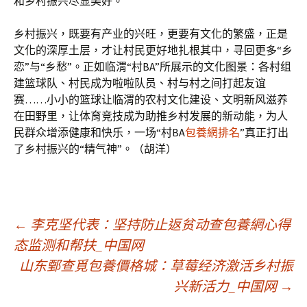
和乡村振兴尽显美好。
乡村振兴，既要有产业的兴旺，更要有文化的繁盛，正是
文化的深厚土层，才让村民更好地扎根其中，寻回更多“乡
恋”与“乡愁”。正如临渭“村BA”所展示的文化图景：各村组
建篮球队、村民成为啦啦队员、村与村之间打起友谊
赛……小小的篮球让临渭的农村文化建设、文明新风滋养
在田野里，让体育竞技成为助推乡村发展的新动能，为人
民群众增添健康和快乐，一场“村BA
包養網排名
”真正打出
了乡村振兴的“精气神”。（胡洋）
文
←
李克坚代表：坚持防止返贫动查包養網心得
态监测和帮扶_中国网
山东鄄查覓包養價格城：草莓经济激活乡村振
章
兴新活力_中国网
→