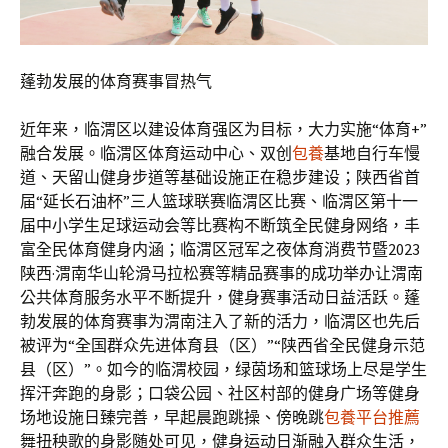
蓬勃发展的体育赛事冒热气
近年来，临渭区以建设体育强区为目标，大力实施“体育+”
融合发展。临渭区体育运动中心、双创
包養
基地自行车慢
道、天留山健身步道等基础设施正在稳步建设；陕西省首
届“延长石油杯”三人篮球联赛临渭区比赛、临渭区第十一
届中小学生足球运动会等比赛构不断筑全民健身网络，丰
富全民体育健身内涵；临渭区冠军之夜体育消费节暨2023
陕西·渭南华山轮滑马拉松赛等精品赛事的成功举办让渭南
公共体育服务水平不断提升，健身赛事活动日益活跃。蓬
勃发展的体育赛事为渭南注入了新的活力，临渭区也先后
被评为“全国群众先进体育县（区）”“陕西省全民健身示范
县（区）”。如今的临渭校园，绿茵场和篮球场上尽是学生
挥汗奔跑的身影；口袋公园、社区村部的健身广场等健身
场地设施日臻完善，早起晨跑跳操、傍晚跳
包養平台推薦
舞扭秧歌的身影随处可见，健身运动日渐融入群众生活，