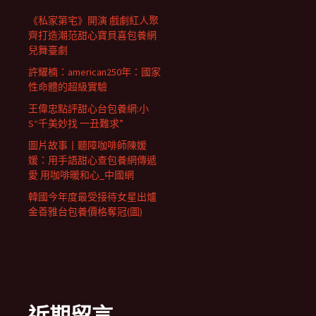
《私家第宅》開演 戲劇紅人聚
齊打造潮范甜心寶貝喜包養網
兒舞臺劇
許耀楠：american250年：國家
性命體的超級實驗
王偉忠點評甜心台包養網:小
S“千美妙找 一丑難求”
圖片故事丨聽障咖啡師陳媛
媛：用手語甜心查包養網傳遞
愛 用咖啡暖和心_中國網
韓國今年度最受接待女星出爐
金善雅台包養價格奪冠(圖)