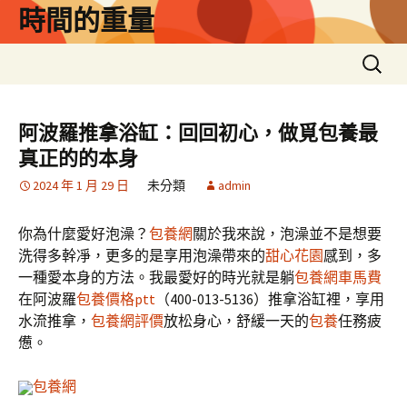
跳
時間的重量
至
主
搜
要
尋
內
關
容
鍵
阿波羅推拿浴缸：回回初心，做覓包養最
字:
真正的的本身
2024 年 1 月 29 日
未分類
admin
你為什麼愛好泡澡？
包養網
關於我來說，泡澡並不是想要
洗得多幹凈，更多的是享用泡澡帶來的
甜心花園
感到，多
一種愛本身的方法。我最愛好的時光就是躺
包養網車馬費
在阿波羅
包養價格ptt
（400-013-5136）推拿浴缸裡，享用
水流推拿，
包養網評價
放松身心，舒緩一天的
包養
任務疲
憊。
包養網