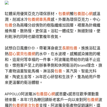
缸體采用優質亞克力環保原材，
包養網
觸
包養甜心網
感溫
潤，削減冰冷
包養網車馬費
感。外層為環保亞克力，中心
包養
分為兩種分歧情勢的樹脂纖維加固層，裡層為針織纖
維佈層，散熱慢，更保溫。浴缸一體成型，無縫對接，便
利乾淨的同時也顯得繁複年夜氣。
試想白日風塵仆仆，帶著渾身疲乏
長期包養
，進進浴缸溫
熱
甜心寶貝包養網
的水中，在水波裡，感觸感染擁抱的暖
和，這是何等幸福的一件事。阿波羅能帶給你的遠不止這
些，懷抱客戶至上的辦事準側和休閑衛浴的brand理念，旗
下產物涵蓋智能馬桶、淋浴房
包養
、蒸汽房、智能光科
屋、陶瓷五金等，26年匠心研發和生孩子，隻為給用戶帶
來更溫馨的衛浴體驗。
APPOLLO阿波羅26
包養甜心網
感恩慶x感恩狂歡季運動重
磅來襲，本年7月為瞭回饋新老客戶一向以來對阿
包養網
波
羅的
包養網單次
包養
支撐，阿波羅全衛產物促銷讓利，還