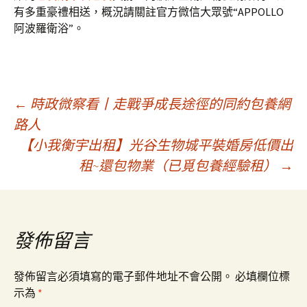
有多重豪禮相送，概況請關註官方微信大眾號“APPOLLO
阿波羅衛浴”。
文
←
時政微察看丨走戰爭成長途徑的同約包養網
路人
【小我衡宇出租】光谷生物城平裝婚房低價出
章
租~還包物業（已覓包養經驗租）
→
導
覽
發佈留言
發佈留言必須填寫的電子郵件地址不會公開。
必填欄位標
示為
*