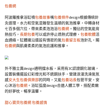
包養網
阿波羅推拿浴缸噴
包養故事
嘴
包養條件
design根據傳統針
灸道理，水力和空氣混雜發生溫順的氣泡推拿，中轉身材
七百多個穴位，帶來柔柔泡泡浴
包養網
。獨佔的空氣能背
熱技巧，
長期包養
可以或許停止透熱式理療，
包養軟體
活
血通絡。缸體邊沿還設有慎密的氣
包養留言板
泡針孔，賜
包養網
與肌膚柔柔的氣泡庇護和推拿。
外不雅立異design通明擋水板，采用有3C認證鋼化玻璃，
設置裝備擺設幻彩燈光和不銹鋼扶手，營建浪漫洗澡氣氛
感
女大生包養俱樂部
的同時，又能
包養站長
包管平安，安
心沐浴
包養網
。浴缸弧度design合適人體工學，搭配柔嫩
的好夢枕，暢享溫馨。
甜心寶貝包養網
包養感情