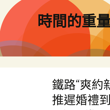
跳
至
主
時間的重
要
內
容
鐵路“爽約
推遲婚禮