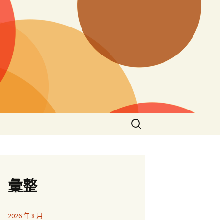
搜
尋
關
鍵
字:
彙整
2026 年 8 月