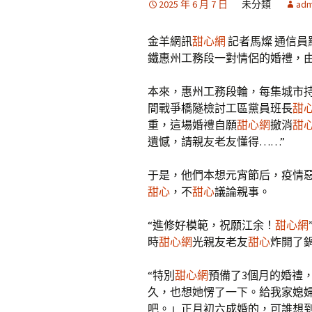
2025 年 6 月 7 日
未分類
adm
金羊網訊
甜心網
記者馬燦 通信員
鐵惠州工務段一對情侶的婚禮，
本來，惠州工務段輪，每集城市持
間戰爭橋隧檢討工區黨員班長
甜
重，這場婚禮自願
甜心網
撤消
甜
遺憾，請親友老友懂得……”
于是，他們本想元宵節后，疫情
甜心
，不
甜心
議論親事。
“進修好模範，祝願江余！
甜心網
時
甜心網
光親友老友
甜心
炸開了
“特別
甜心網
預備了3個月的婚禮
久，也想她愣了一下。給我家媳
吧。」正月初六成婚的，可誰想