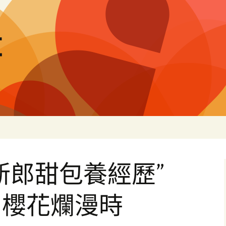
量
新郎甜包養經歷”
到櫻花爛漫時