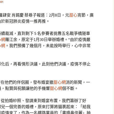
in
羅肆安 肖錫慶 蔡巷子報道：2月8日，元
甜心
宵節，廣
由於新冠肺炎疫情一推再推。
續裁減，直到剩下 5 名參賽者挑釁五名戰爭橋隧車
心網
羅江余，原定于1月30日舉辦婚禮。“由於疫情嚴
心網
。我們預備了幾個月，未能按時舉行，心中非常
惡化后，再看情形決議。此刻他們決議，疫情不停止
”在他們的伴侶圈，發布婚宴撤
甜心網
消的新聞，一
鍋，點贊與祝願讓他的手機響
甜心網
個不斷。
，從拍婚紗照、發請柬到婚宴布置，我們籌辦了好
婦兒一個完善的婚禮，原來打算將貓裹起來：「給我
到疫情來了，作為一名鐵路黨員的「書噴鼻佳麗」抽