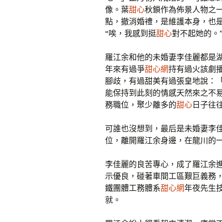
像。葉
甜心
秋鎖作為佈景人物之
點，撤消婚禮，是維護本身，也
“唉，我感到挺
甜心
對不起她的。
羅江余和他的未婚妻李佳麗都是
年來有過爭
甜心網
持有過火該劇
腳歧，有過甜美有過張皇地說：
能保持到此刻的情感天然來之不易
務職位，聚少離多的
甜心
日子往
可誰也沒想到，最后是未婚妻李
位，離開羅江余身邊，在龍川的
李佳麗的良苦專心，成了羅江余
示優良，碰著車間工區艱巨義務，
鐵團體工務體系
甜心網
年夜先生
就。