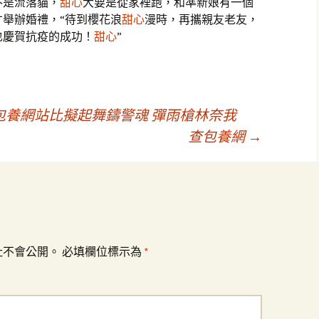
不是流落貓，
甜心
大要是從家裡跑，和準新娘有一個
舉辦婚禮，“待到櫻花浪
甜心
漫時，再攜親友老友，
也慶賀抗疫的成功！
甜心
”
養網站比擬起舞鑄警魂 彈雨槍林奈我
查包養網
→
址不會公開。
必填欄位標示為
*