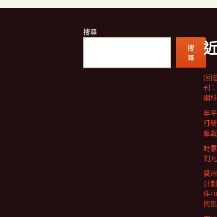
搜尋
搜
尋
[回
刊：
網科
牟平
打新
擊戰
詩意
到九
廣州
計劃
件1
與集