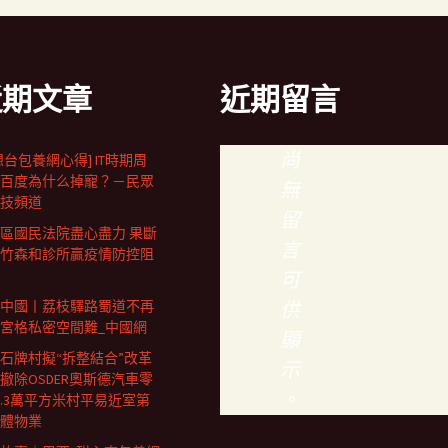
近期文章
近期留言
尚
想台包養網心得] IT時期周
百度為什么掉寵？－民眾
無
技頻道
留
區國民法院盡心盡力 果斷
言
竹森和診所贏疫情防控阻
可
中國丨荔枝驛路蜀道不再
供
宮格私密空間難_中國網
顯
石牌村擬“拆整結合”改革
示
撤除OSDER奧斯德汽車零
。
0.3萬平方米村平易近室第
體物業