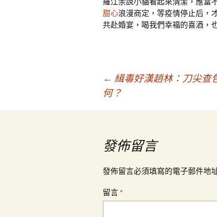
羅江余說小貓看起來清潔，應當
甜心
浪漫商定，等疫情停止后，才
共赴婚宴，喝我們幸福的喜酒，
文
←
緝毒好漢趙林：刀尖查包
何？
章
導
發佈留言
覽
發佈留言必須填寫的電子郵件地
留言
*