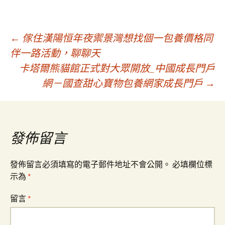
文
←
傢住漢陽恒年夜禦景灣想找個一包養價格同
伴一路活動，聊聊天
卡塔爾熊貓館正式對大眾開放_中國成長門戶
章
網－國查甜心寶物包養網家成長門戶
→
導
覽
發佈留言
發佈留言必須填寫的電子郵件地址不會公開。
必填欄位標
示為
*
留言
*