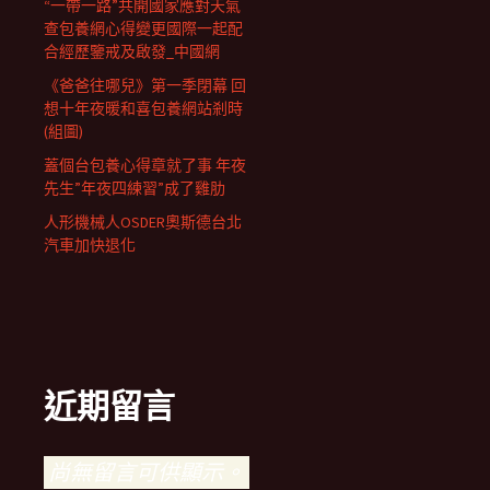
“一帶一路”共開國家應對天氣
查包養網心得變更國際一起配
合經歷鑒戒及啟發_中國網
《爸爸往哪兒》第一季閉幕 回
想十年夜暖和喜包養網站剎時
(組圖)
蓋個台包養心得章就了事 年夜
先生”年夜四練習”成了雞肋
人形機械人OSDER奧斯德台北
汽車加快退化
近期留言
尚無留言可供顯示。