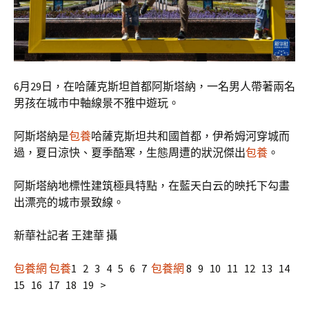
6月29日，在哈薩克斯坦首都阿斯塔納，一名男人帶著兩名
男孩在城市中軸線景不雅中遊玩。
阿斯塔納是
包養
哈薩克斯坦共和國首都，伊希姆河穿城而
過，夏日涼快、夏季酷寒，生態周遭的狀況傑出
包養
。
阿斯塔納地標性建筑極具特點，在藍天白云的映托下勾畫
出漂亮的城市景致線。
新華社記者 王建華 攝
包養網
包養
1 2 3 4 5 6 7
包養網
8 9 10 11 12 13 14
15 16 17 18 19 >