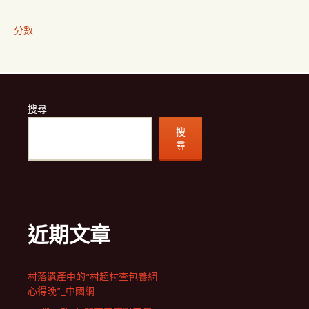
分數
搜尋
搜
尋
近期文章
村落遺產中的“村超村查包養網
心得晚”_中國網