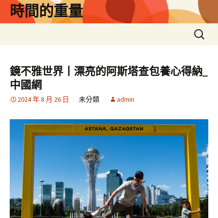
跳
時間的重量
至
主
搜
要
尋
內
關
容
鍵
鏡不雅世界丨漂亮的阿斯塔查包養心得納_
字:
中國網
2024 年 8 月 26 日
未分類
admin