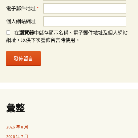
電子郵件地址
*
個人網站網址
在
瀏覽器
中儲存顯示名稱、電子郵件地址及個人網站
網址，以供下次發佈留言時使用。
彙整
2026 年 8 月
2026 年 7 月