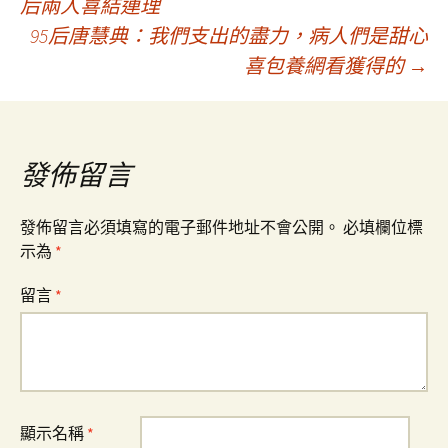
后兩人喜結連理
​95后唐慧典：我們支出的盡力，病人們是甜心
章
喜包養網看獲得的
→
導
覽
發佈留言
發佈留言必須填寫的電子郵件地址不會公開。
必填欄位標
示為
*
留言
*
顯示名稱
*