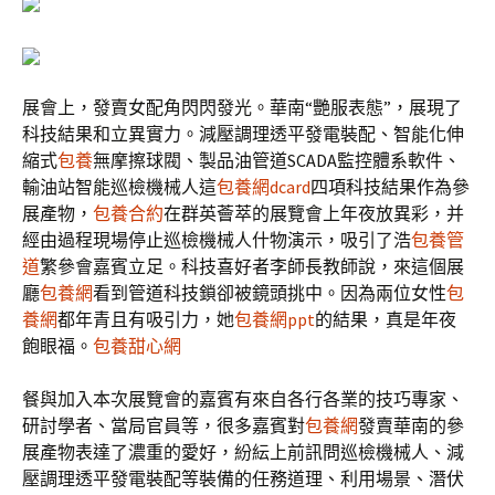
展會上，發賣女配角閃閃發光。華南“艷服表態”，展現了
科技結果和立異實力。減壓調理透平發電裝配、智能化伸
縮式
包養
無摩擦球閥、製品油管道SCADA監控體系軟件、
輸油站智能巡檢機械人這
包養網dcard
四項科技結果作為參
展產物，
包養合約
在群英薈萃的展覽會上年夜放異彩，并
經由過程現場停止巡檢機械人什物演示，吸引了浩
包養管
道
繁參會嘉賓立足。科技喜好者李師長教師說，來這個展
廳
包養網
看到管道科技鎖卻被鏡頭挑中。因為兩位女性
包
養網
都年青且有吸引力，她
包養網ppt
的結果，真是年夜
飽眼福。
包養甜心網
餐與加入本次展覽會的嘉賓有來自各行各業的技巧專家、
研討學者、當局官員等，很多嘉賓對
包養網
發賣華南的參
展產物表達了濃重的愛好，紛紜上前訊問巡檢機械人、減
壓調理透平發電裝配等裝備的任務道理、利用場景、潛伏