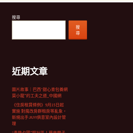
搜尋
搜
尋
近期文章
圖片故事｜巴西“甜心查包養網
莫小龍”的工夫之道_中國網
《住房租賃條例》9月15日起
實施 對魔改房群租房等亂象，
新規出手JIUYI俱意室內設計管
理
“青熱夕陽”照社區！華商學子