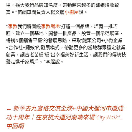
場，擴大我們品牌知名度，帶動越來越多的繡娘增收致
富。”苗繡車間負責人楊文麗
小樹屋
說。
“
家教
我們將圍繞
家教場地
‘打造一個品牌、培育一批巧
匠、建立一個基地、開發一批產品、設置一個示范展區、
暢銷N個銷售平臺’的發展思路，采取‘龍頭公司+小微企業
+合作社+繡娘’的發展模式，帶動更多的當地群眾穩定就業
創業，讓古老苗繡‘繡’出幸福美好新生活，讓我們的傳統技
藝走進千家萬戶。”李腥說。
文
←
新華去九宮格交流全媒+·中國大運河申遺成
功十周年｜在京杭大運河南端來場“City Walk”_
中國網
章