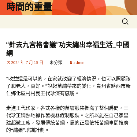
跳
時間的重量
至
主
搜
要
尋
內
關
容
鍵
“針去九宮格會議”功夫繡出幸福生活_中國
字:
網
2024 年 7 月 19 日
未分類
admin
“收益還是可以的，在家就改變了經濟情況，也可以照顧孩
子和老人，真好。”說起苗繡帶來的變化，貴州省黔西市新
仁鄉化屋村村民王代珍深有感觸。
走進王代珍家，各式各樣的苗繡服裝掛滿了整個房間，王
代珍正嫻熟地操作著機器趕制服裝。之所以能在自己家里
建起微工廠，發展傳統苗繡，靠的正是依托苗繡車間推廣
的“繡娘”培訓計劃。