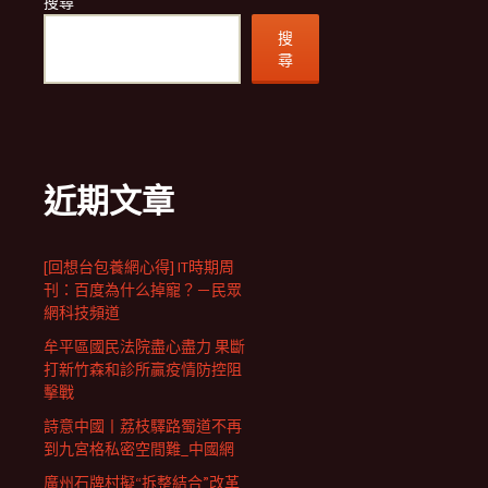
搜尋
搜
尋
近期文章
[回想台包養網心得] IT時期周
刊：百度為什么掉寵？－民眾
網科技頻道
牟平區國民法院盡心盡力 果斷
打新竹森和診所贏疫情防控阻
擊戰
詩意中國丨荔枝驛路蜀道不再
到九宮格私密空間難_中國網
廣州石牌村擬“拆整結合”改革