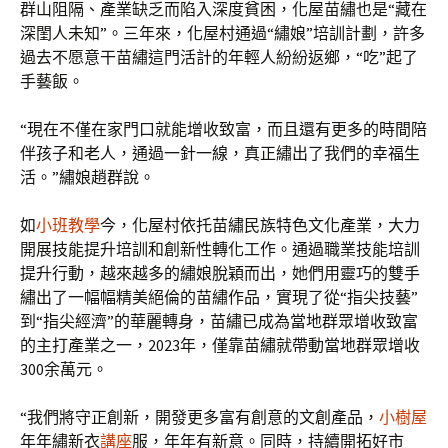
群山阻隔、產業缺乏而陷入深度貧困，化屋苗繡也是“藏在
深閨人未知”。三年來，化屋村通過“繡娘”培訓計劃，許多
過去不愿意干苗繡這門活計的年輕人紛紛返鄉，“吃”起了
手藝飯。
“現在不僅在家門口就能增收致富，而且還有更多的時間陪
伴孩子和老人，通過一針一線，真正繡出了我們的幸福生
活。”繡娘趙群說。
如
小班教學
今，化屋村依托苗繡民族特色文化產業，大力
開展技能提升培訓和創新性轉化工作。通過職業技能培訓
提升行動，越來越多的繡娘脫穎而出，她們用靈巧的雙手
繡出了一幅幅精美絕倫的苗繡作品，實現了從“指尖技藝”
到“指尖經濟”的華麗轉身，苗繡已成為當地群眾增收致富
的主打產業之一，2023年，僅靠苗繡就帶動當地群眾增收
300余萬元。
“我們將守正創新，開發更多富有創意的文創產品，
小樹屋
年年繡新衣
講座
服，年年有新意。同時，持續開拓好市