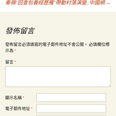
秦嶺“回查包養經歷雁”帶動村落演變_中國網
→
導
覽
發佈留言
發佈留言必須填寫的電子郵件地址不會公開。
必填欄位標
示為
*
留言
*
顯示名稱
*
電子郵件地址
*