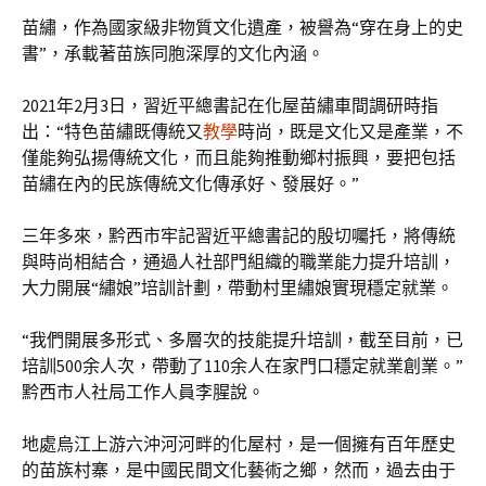
苗繡，作為國家級非物質文化遺產，被譽為“穿在身上的史
書”，承載著苗族同胞深厚的文化內涵。
2021年2月3日，習近平總書記在化屋苗繡車間調研時指
出：“特色苗繡既傳統又
教學
時尚，既是文化又是產業，不
僅能夠弘揚傳統文化，而且能夠推動鄉村振興，要把包括
苗繡在內的民族傳統文化傳承好、發展好。”
三年多來，黔西市牢記習近平總書記的殷切囑托，將傳統
與時尚相結合，通過人社部門組織的職業能力提升培訓，
大力開展“繡娘”培訓計劃，帶動村里繡娘實現穩定就業。
“我們開展多形式、多層次的技能提升培訓，截至目前，已
培訓500余人次，帶動了110余人在家門口穩定就業創業。”
黔西市人社局工作人員李腥說。
地處烏江上游六沖河河畔的化屋村，是一個擁有百年歷史
的苗族村寨，是中國民間文化藝術之鄉，然而，過去由于