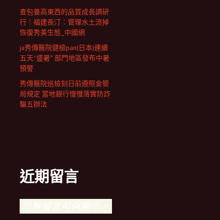
查包養高東西的品質成長調研
行｜福建長汀：管理水土流掉
恢復秀美生態_中國網
ja秀傳醫院健檢pan(日本)連續
五天“盛暑” 部門地區發布中暑
預警
秀傳醫院巡檢刻日前遵照金管
局規定 當地銀行慢慢落實防詐
騙五辦法
近期留言
尚無留言可供顯示。