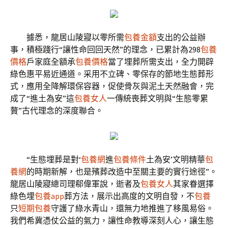
據悉，龍居山陵寢以零所需
包養金額
支出的公益辦
事，積極踐行“讓性命回回天然”的理念，已累計為298
包養
價格
戶家庭全額承
包養價格
當了埋葬所需支出，全力開辟
綠色惠平易近通道。采用不立碑、零保存的節地生態葬形
式，應用全降解環保容器，促使骨灰與泥土天然融會，完
成了“進土為安”這
包養女人
一傳統喪葬文明與“生態零累
贅”古代理念的深度聯合。
“生態埋葬是對‘
包養網
進
包養條件
土為安’文明精華
包
養網
的時期新解，也是殯葬改造中至關主要的實行途徑”。
龍居山陵寢總司理郗偉軍說，逝者及
包養女人
其家眷選擇
綠色埋
包養app
葬方法，展示出高度的文明自發，不
包養
只
短期包養
守護了綠水青山，還無力地推進了移風易俗。
我們希冀憑仗公益的氣力，讓性命教導深刻人心，讓生態