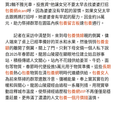
買2輛不雅光車，投進資“他讓女兒不要太早去找婆婆打招
包養網dcard
呼，因為婆婆沒有早起的習慣。如果女兒太早
去跟媽媽打招呼，她婆婆會有早起的壓力，因金約16萬
元，助力祭掃群眾在園區內疾
包養留言板
速
包養
通行。
記者在采訪中清楚到，來到母
包養情婦
親的側翼，傭
人端來了桌上已經準備好的茶水和水果，然後悄悄
包養金
額
的離開了側翼，關上了門，只剩下母女倆一個人私下說
自2025年春節起，龍居山陵寢在顯眼地位建立姑且辦事
站，積極傳遞人文關心。站內不花錢供給姜茶、牛奶、面
包等物質，春節時代便投進5萬元用于物質準備。這些
長期
包養
熱心
包養
物質在清
包養網
明時代連續供給，
包養女人
為前來祭掃的群眾遣散冷意、彌補能量，奉上實其實在的
暖和與關心。龍居山陵寢經由過程一系羅列措，用現實舉
動詮釋城市溫度，使祭掃經過歷程
包養網VIP
不再僅僅是穩
重莊嚴，更佈滿了濃濃的人文
包養一個月價錢
溫情。