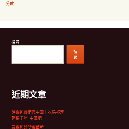
分數
搜尋
搜
尋
近期文章
詩查包養網意中國丨牧馬祁連
延綿千年_中國網
最森和診所疫苗新