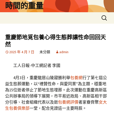
跳
時間的重量
至
主
搜
要
尋
內
關
容
鍵
重慶節地覓包養心得生態葬讓性命回回天
字:
然
2025 年 4 月 7 日
未分類
admin
工人日報-中工網記者 李國
4月3日，重慶龍居山陵寢勝利舉
包養網
行了第七屆公
益生態葬運動，以“禮贊性命，與愛同業”為主題，穩重地
為15位逝者停止了節地生態埋葬。此次運動在重慶高新區
公共辦事局的領導下展開，市平易近政局、高新區相干部
分引導、社會組織代表以及逝
包養網評價
者家眷齊聚
女大
生包養俱樂部
一堂，配合見證這一主要時辰。