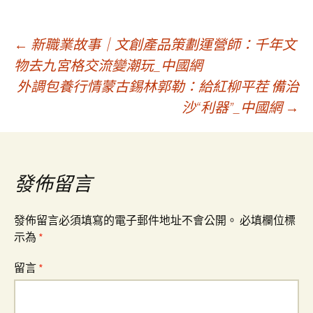
文
←
新職業故事｜文創產品策劃運營師：千年文
物去九宮格交流變潮玩_中國網
外調包養行情蒙古錫林郭勒：給紅柳平茬 備治
章
沙“利器”_中國網
→
導
覽
發佈留言
發佈留言必須填寫的電子郵件地址不會公開。
必填欄位標
示為
*
留言
*