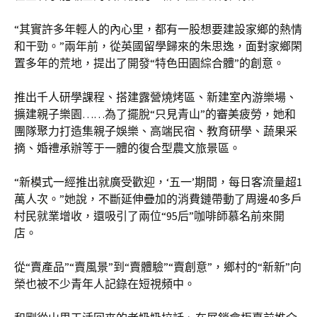
“其實許多年輕人的內心里，都有一股想要建設家鄉的熱情
和干勁。”兩年前，從英國留學歸來的朱思逸，面對家鄉閑
置多年的荒地，提出了開發“特色田園綜合體”的創意。
推出千人研學課程、搭建露營燒烤區、新建室內游樂場、
擴建親子樂園……為了擺脫“只見青山”的審美疲勞，她和
團隊聚力打造集親子娛樂、高端民宿、教育研學、蔬果采
摘、婚禮承辦等于一體的復合型農文旅景區。
“新模式一經推出就廣受歡迎，‘五一’期間，每日客流量超1
萬人次。”她說，不斷延伸疊加的消費鏈帶動了周邊40多戶
村民就業增收，還吸引了兩位“95后”咖啡師慕名前來開
店。
從“賣產品”“賣風景”到“賣體驗”“賣創意”，鄉村的“新新”向
榮也被不少青年人記錄在短視頻中。