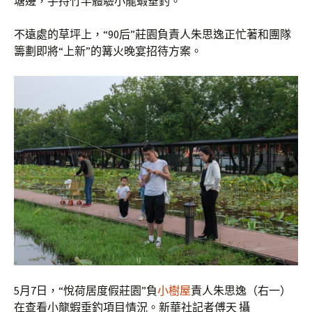
塘邊，手持竹竿體驗小龍蝦垂釣。
不遠處的草坪上，“90后”莊園負責人朱思逸正忙著和團隊
籌劃即將“上新”的篝火晚宴招待方案。
5月7日，“悅荷居度假莊園”負
小樹屋
責人朱思逸（右一）
在查看小龍蝦垂釣項目情況。新華社記者傅天 攝