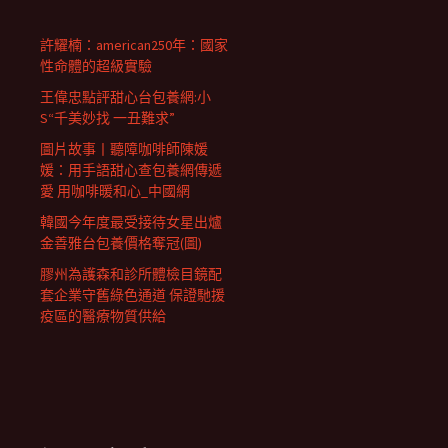
許耀楠：american250年：國家
性命體的超級實驗
王偉忠點評甜心台包養網:小
S“千美妙找 一丑難求”
圖片故事丨聽障咖啡師陳媛
媛：用手語甜心查包養網傳遞
愛 用咖啡暖和心_中國網
韓國今年度最受接待女星出爐
金善雅台包養價格奪冠(圖)
膠州為護森和診所體檢目鏡配
套企業守舊綠色通道 保證馳援
疫區的醫療物質供給