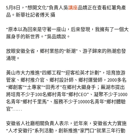
5月8日，“想開文化”負責人吳
講座
品嬌正在查看紅薯角產
品。新華社記者傅天 攝
“原本以為回來是守著一座山，后來發現，我擁有了一個大
展身手的新世界。”吳品嬌說。
放眼安徽全省，鄉村業態的“新潮”、游子歸來的熱潮愈發
涌現。
黃山市大力推進“四鄉工程”“迎客松英才計劃”，培育旅游
管家、鄉村推介官、鄉村設計師、鄉村運營師，2000多名
“鄉創客”“土專家”“田秀才”在鄉村大顯身手；蕪湖市提出
將培育不少于100名鄉村青年“鄉村CEO”、凝聚不少于1000
名青年“鄉村千里馬”、服務不少于10000名青年“鄉村體驗
官”……
安徽省人社廳相關負責人表示，近年來，安徽省大力實施
“人才安徽行”系列活動，創新推進“家門口”就業三年行動