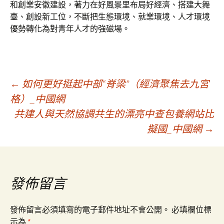
和創業安徽建設，著力在好風景里布局好經濟、搭建大舞
臺、創設新工位，不斷把生態環境、就業環境、人才環境
優勢轉化為對青年人才的強磁場。
文
←
如何更好挺起中部“脊梁”（經濟聚焦去九宮
格）_中國網
共建人與天然協調共生的漂亮中查包養網站比
章
擬國_中國網
→
導
覽
發佈留言
發佈留言必須填寫的電子郵件地址不會公開。
必填欄位標
示為
*