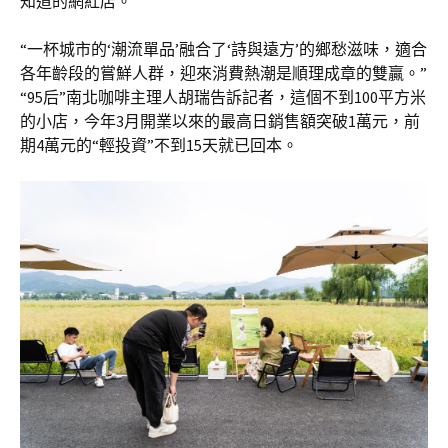
知道的網紅店。
“一杯城市的‘潮流單品’融合了‘詩與遠方’的鄉愁滋味，適合
各年齡段的嘗鮮人群，迎來消費熱潮是順理成章的雙贏。”
“95后”南北咖啡主理人胡瑞告訴記者，這個不到100平方米
的小店，今年3月開業以來的最高日銷售額突破1萬元，前
期4萬元的“輕投資”不到15天就已回本。