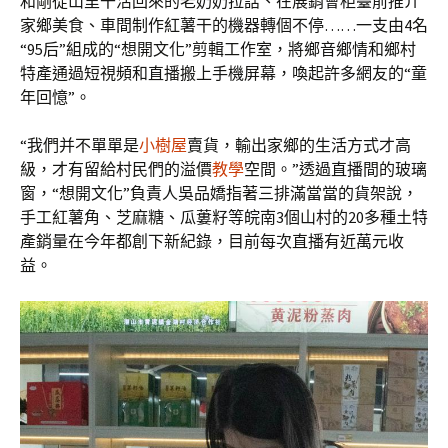
和剛從山里干活回來的老奶奶拉話、在展銷會柜臺前推介
家鄉美食、車間制作紅薯干的機器轉個不停……一支由4名
“95后”組成的“想開文化”剪輯工作室，將鄉音鄉情和鄉村
特產通過短視頻和直播搬上手機屏幕，喚起許多網友的“童
年回憶”。
“我們并不單單是
小樹屋
賣貨，輸出家鄉的生活方式才高
級，才有留給村民們的溢價
教學
空間。”透過直播間的玻璃
窗，“想開文化”負責人吳品嬌指著三排滿當當的貨架說，
手工紅薯角、芝麻糖、瓜蔞籽等皖南3個山村的20多種土特
產銷量在今年都創下新紀錄，目前每次直播有近萬元收
益。