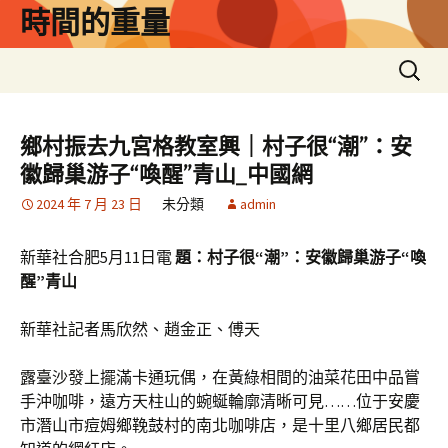
跳
時間的重量
至
主
搜
要
尋
內
關
容
鍵
鄉村振去九宮格教室興｜村子很“潮”：安
字:
徽歸巢游子“喚醒”青山_中國網
2024 年 7 月 23 日
未分類
admin
新華社合肥5月11日電
題：村子很“潮”：安徽歸巢游子“喚
醒”青山
新華社記者馬欣然、趙金正、傅天
露臺沙發上擺滿卡通玩偶，在黃綠相間的油菜花田中品嘗
手沖咖啡，遠方天柱山的蜿蜒輪廓清晰可見……位于安慶
市潛山市痘姆鄉鞔鼓村的南北咖啡店，是十里八鄉居民都