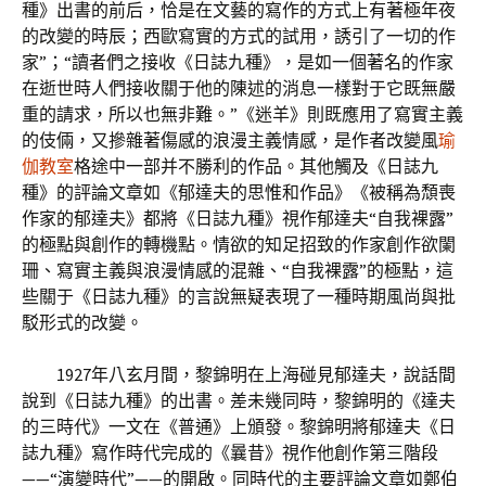
種》出書的前后，恰是在文藝的寫作的方式上有著極年夜
的改變的時辰；西歐寫實的方式的試用，誘引了一切的作
家”；“讀者們之接收《日誌九種》，是如一個著名的作家
在逝世時人們接收關于他的陳述的消息一樣對于它既無嚴
重的請求，所以也無非難。”《迷羊》則既應用了寫實主義
的伎倆，又摻雜著傷感的浪漫主義情感，是作者改變風
瑜
伽教室
格途中一部并不勝利的作品。其他觸及《日誌九
種》的評論文章如《郁達夫的思惟和作品》《被稱為頹喪
作家的郁達夫》都將《日誌九種》視作郁達夫“自我裸露”
的極點與創作的轉機點。情欲的知足招致的作家創作欲闌
珊、寫實主義與浪漫情感的混雜、“自我裸露”的極點，這
些關于《日誌九種》的言說無疑表現了一種時期風尚與批
駁形式的改變。
1927年八玄月間，黎錦明在上海碰見郁達夫，說話間
說到《日誌九種》的出書。差未幾同時，黎錦明的《達夫
的三時代》一文在《普通》上頒發。黎錦明將郁達夫《日
誌九種》寫作時代完成的《曩昔》視作他創作第三階段
——“演變時代”——的開啟。同時代的主要評論文章如鄭伯