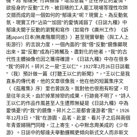
機，為“郁達夫”付與抽像，增加意義。正在停止的愛情、
欲投身的“反動”工作、被目睹的工人罷工現場等理性坎阱
交錯而成的是一個如何的“郁達夫”呢？現實上，為反動氣
氛、現實工作“沾染”“加固”的愛情減弱了《日誌九種》中
郁達夫關于反動的瀏覽和寫作（如寫作《廣州工作》《訴
諸japan(日本)無產階層同道》）甚至現實舉動（與工人上
街游行）的言說力度，一個內面的“我”借“反動”鏡像顯現
出來。當“反動”成為行將觸及、盡對化的他者，“我”的古
代性主體抽像也因之獲得確證。《日誌九種》中存在很多
“我”的碎片。碎片之一是“王以仁”。1927年2月26日日誌載
“（我）預計做一篇《打聽王以仁的新聞》”，“王以仁是我
直系的傳代者，他的文章很像我，他在他的短篇集序文
（《孤雁集》序）里也曾說及。我對他也很抱有盼望，可
是往年炎天，由於掉業掉戀的成果，行跡竟不明了。”詩人
王以仁的作品作風甚至人生遭際無疑是《日誌九種》中為
愛情憂?的“我”的鏡像。碎片之二是都會漫游者“我”。1926
年12月3日，“我”在游園、品茗、赴宴、看片子之后與兩個
年青疍婦隔門同睡，江上寄生，心中默念周美成的《少年
游》。日誌中的郁達夫舉動邏輯更傾向新式文人而非新文