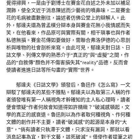
覺得掃興，一是由于劉博士在賽金花自述之外未加以補足
潤飾，使全文近于消息陳述而少藝術的噴鼻味，二是賽金
花的毛病被盡數刪往，論述者仿佛公堂上的辯解人。此
外，郁達夫還為曾孟樸分辯本身與賽金花無小我情感而失
笑，在他看來，作品原可與實際有關，相干瑣事也與作者
私德無損。賽金花傳如要做好，需聯合弗洛伊德的心思剖
析與唯物的社會剖析來寫。由此可見，郁達夫對日誌、日
誌文學、列傳文學的熟悉介于“真正的”與“虛擬”之間，作
品的“自敘傳”顏色并不傷害損失其“reality”品德，反而會
使讀者進進日誌等所勾畫的“實際”世界。
郁達夫《日誌文學》頒發后，魯迅作《怎么寫》一文
辯駁了郁達夫的某些不雅點。郁達夫以為取第三人稱的作
者頒發唯有第一人稱視角才幹確知的主人私心理時，讀者
便會懷疑“作者何故會知道得如許精緻？”破滅感頓起，文
學的真正的感衰退。魯迅則以為作者取何種視角、作何種
文體的創作并不主要，讀者“破滅感”的起源是本身的“大
意”，“倘有讀者只執滯于文體，只求沒有漏洞，那就以看
消息記事為宜，對于文藝，該死破滅”。借使作者提筆之初