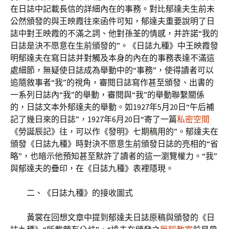
在日誌中記載長信的詳細內在的事務。對比郁達夫生前未
公然頒發的與王映霞往來函件可知，郁達夫重要說明了日
誌中對王映霞的不滿之詞、他對孫荃的情感，并許諾“我的
日誌是決不愿意在生前頒發的”。《日誌九種》中王映霞發
明郁達夫在寫日誌并對觸及本身的內在的事務表達不滿這
處細節，無疑使日誌成為舉動中的“事務”，使得讀者可以
追隨敘事者“我”的視角，審閱日誌寫作甚至頒發、出書的
一系列日誌內“我”的舉動，審閱與“我”的舉動聯繫關係
的，日誌文本外郁達夫的舉動。如1927年5月20日“午后補
記了幾日來的日誌”，1927年6月20日“寄了一篇
私密空間
《勞誕辰記》往，可以作《發明》七期稿用的”。郁達夫在
頒發《日誌九種》時對決不愿意生前頒發日誌的亮相的“省
略”，也暗示他預知甚至默許了讀者的這一瀏覽權力。“我”
與郁達夫的疊印，在《日誌九種》表裡隱現。
二、《日誌九種》的接收圖式
黃裳在回想文章中提到郁達夫日誌原稿與頒發的《日