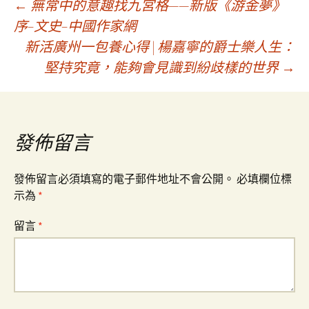
文
←
無常中的意趣找九宮格——新版《游金夢》
序–文史–中國作家網
新活廣州一包養心得 | 楊嘉寧的爵士樂人生：
章
堅持究竟，能夠會見識到紛歧樣的世界
→
導
覽
發佈留言
發佈留言必須填寫的電子郵件地址不會公開。
必填欄位標
示為
*
留言
*