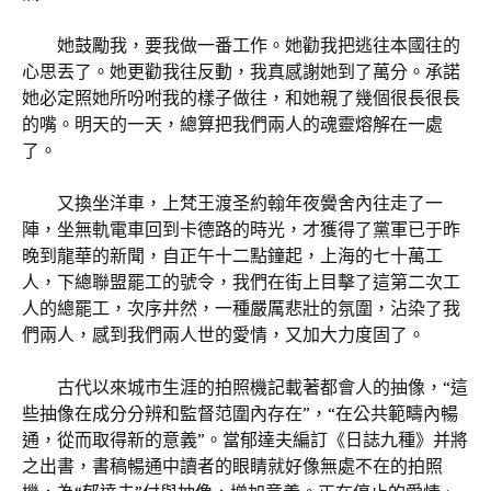
她鼓勵我，要我做一番工作。她勸我把逃往本國往的
心思丟了。她更勸我往反動，我真感謝她到了萬分。承諾
她必定照她所吩咐我的樣子做往，和她親了幾個很長很長
的嘴。明天的一天，總算把我們兩人的魂靈熔解在一處
了。
又換坐洋車，上梵王渡圣約翰年夜黌舍內往走了一
陣，坐無軌電車回到卡德路的時光，才獲得了黨軍已于昨
晚到龍華的新聞，自正午十二點鐘起，上海的七十萬工
人，下總聯盟罷工的號令，我們在街上目擊了這第二次工
人的總罷工，次序井然，一種嚴厲悲壯的氛圍，沾染了我
們兩人，感到我們兩人世的愛情，又加大力度固了。
古代以來城市生涯的拍照機記載著都會人的抽像，“這
些抽像在成分分辨和監督范圍內存在”，“在公共範疇內暢
通，從而取得新的意義”。當郁達夫編訂《日誌九種》并將
之出書，書稿暢通中讀者的眼睛就好像無處不在的拍照