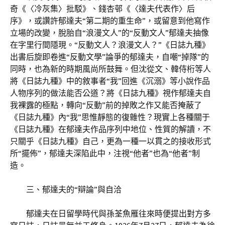
奇《〈冷灰集〉批駁》、錢杏邨《〈達夫代表作〉后
序》，或讚許郁達夫“第二期的重生命”，或留意到他寫作
立場的改變，脫胎自“浪漫文人”的“反動文人”郁達夫抽像
在字里行間隱現。“反動文人？浪漫文人？”《日誌九種》
出書后旋即卷進“反動文學”論爭的郁達夫，自嘲“掉隊”的
同時，也為新的時期風尚所鼓舞。但沈從文、韓侍桁等人
將《日誌九種》中的敘事者“我”回進《沉溺》等小說作品
人物序列的做法能否公道？將《日誌九種》視作郁達夫自
我裸露的極點，轉向“反動”前的掉敗之作又能否掩蔽了
《日誌九種》內“我”思惟靜態的復雜性？現實上各種關于
《日誌九種》在郁達夫作品序列中地位、性質的解讀，不
只關乎《日誌九種》自己，更為一種一以貫之的接收形式
所“擺佈”，郁達夫深陷此中，注視“他者”也為“他者”制
造。
三、郁達夫的“辯論”與自洽
郁達夫在日留學時代與孫荃魚雁往來時便提出對方多