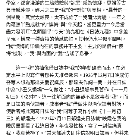
學家，都會漫游的生疏體驗與“詫異”感為懷鄉、思婦等古
典情感沖淡。碎片之三是“我”的“懊悔”與亮相。“曩昔的一
個星期，其實太頹喪，太不成話了”“我南北奔馳，一年之
內毫無半點成就”的“懊悔”與“今天起，當更盡力”“今后當
盡力發明耳”之類關乎“今天”的亮相在《日誌九種》中參差
呈現，構成一種奇特的情感節拍。其頻仍水平似乎闡明，
“我”懊悔的詳細內在的事務并不主要，主要的是借由“懊
悔”機制，“我”與內面的“我”告竣了息爭。
這一“我”的抽像借日誌中“我”的舉動破壁而出，在必
定水平上與寫作者郁達夫堆疊起來。1926年12月7日晚成仿
吾等人想為郁達夫慶祝誕辰，郁達夫作詞一闕，并在日誌
中為“小丑又退場”一句做注：“小丑退場事見舊作《十一月
初三》小說中”。這一注解面向的無疑不是敘事者“我”，而
是日誌的潛伏讀者，敘事者“我”借做注與潛伏讀者對話，
使后者將此刻寫日誌的“我”同等于寫作小說《十一月初
三》的郁達夫。1927年3月11日郁達夫日誌載“映霞在我的
睡房里翻看了我這日誌，年夜發性格，寫了一封信痛責
我，我真苦極了。”當天郁達夫即往信說明日誌事，但并未