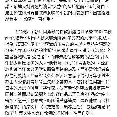
厲，真摯與“矯作”的立場也不完整由“為了出書而寫作”決
議，郁達夫對魯迅對讀者“大意”的指斥避而不談的緣由，
是由於在他具有自敘傳意味的小說與日誌創作、出書經過
歷程中，“讀者”一直在場。
《沉溺》頒發后因勇敢的性欲描述遭到某些“老師長教
師”的指斥。周作人撰文廓清所謂“不品德的文學”的提法，
以為《沉溺》屬于“非認識的不端方的文學，固然有猥褻的
分子而并無不品德的性質”。開頭處周作人講明《沉溺》的
讀者群體應是“受戒者”，而非未經性教導的“兒童”和對人
生缺少嚴厲熟悉的人，“他們會把阿片往當飯吃的”。沈雁
冰也婉言作家只需對文藝負品德的義務，而不需對讀者負
品德的義務，那些說《茫茫夜》以意志單薄的青年于質夫
為主人公會對青年發生欠好影響的人，或許才是阿誰他們
口中的意志單薄者。將作家、敘事者“我”與讀者綁定甚至
同等，進而以妨礙讀者為名對作品甚至作家的“品德”停止
審訊，這一批駁形式不時困擾著郁達夫。是以他在《〈杜
蓮格萊〉的序文》《〈茫茫夜〉頒發之后》《我認可是‘掉
敗了’》等文中誇大自敘傳的虛擬性，進而自辯：