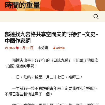
跳
時間的重量
至
主
搜
要
尋
內
關
容
鍵
郁達找九宮格共享空間夫的“拍照” –文史–
字:
中國作家網
2025 年 3 月 18 日
未分類
admin
郁達夫出書于1927年的《日誌九種》，記載了他屢次
“拍照”經過的事況：
一日，陰晴，舊歷十月二十七日，禮拜三。
一早就有一位不瞭解的青年來，定要我往和他拍照，
不得已委曲和他往照了一個。