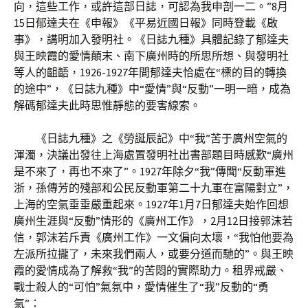
向，這些工作，或許這部日誌，可認為我申剖一二。”8月
15日郁達夫在《申報》《平易近國日報》同時登載《啟
事》，講明加入發明社。《日誌九種》具體記錄了郁達夫
與王映霞的愛情顛末、南下廣州時的所思所想、與發明社
等人的齟齬，1926-1927年間郁達夫恰處在“標的目的轉換
的途中”，《日誌九種》中“愛情”與“反動”一明一暗，成為
解碼郁達夫此時思惟靜態的要害線索。
《日誌九種》之《勞誕辰記》中“我”苦于廣州空氣的
渾濁，決議出發往上海處置發明社出書部題目時感歎“廣州
是不來了，再也不來了”。1927年除夕“我”傳聞“反動軍進
浙，孫傳芳的殘部和公民反動軍第二十九軍在富陽對立”，
上海的空氣垂垂嚴重起來。1927年1月7日郁達夫始作回想
廣州生涯與“反動”情形的《廣州工作》，2月12日接郭沫若
信，郭沫若斥責《廣州工作》一文偏向太壞，“我怕他要為
左派所拉攏了，未來我們兩人，或要分道而馳的”。與王映
霞的愛情成為了解救“我”的苦悶的實際助力。租界戒嚴、
戰士殺人的“可怕”氣氛中，愛情催生了“我”反動的“勇
氣”：