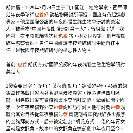
胡錦矗，1929年3月24日生于四川開江，植物學家，西華師
范年夜學珍稀
包養網
動植物研討所傳授，國度有凸起進獻
專家。他是國際公認的年夜熊貓生態生物學研討的奠定
人，被譽為“中國年夜熊貓研討第一人”。曾組織引導了我
國第一次年夜熊貓查詢拜
包養
訪，樹立世界第一個年夜熊
貓生態察看站，曾任中國維護年夜熊貓研討中間首任主
任，是我國年夜熊貓研討的標志性人物。
首創“
包養
胡氏方式”國際公認的年夜熊貓生態生物學研討
奠定人
1搜索要害字： 配角：葉秋鎖|副角：謝曦974年，45歲的胡
錦矗作為四川省內著名野活潑物專家，授命進進四川臥
龍，組建四川省可貴植物資本查詢拜訪隊，牽頭展開全國
第一次年夜熊貓野外查
包養
詢拜訪研討。他研討發
包養
現
聯合其它目標從年夜熊貓
包養
糞便剖析年夜熊貓多少數字
的查詢拜訪方式，后來被定名為 “胡氏方式”，沿的年青女
星就是女配角。故事中的女配角在這部劇中年夜用至今。