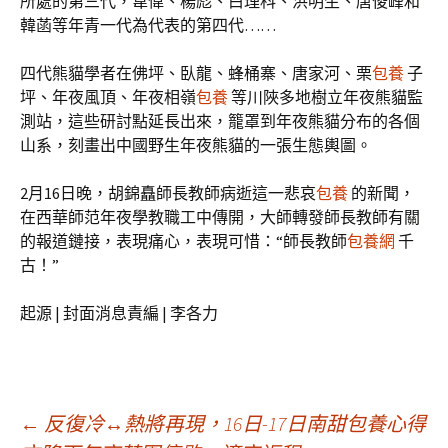
所處的第三代，韋偉、楊彪、白理科、洪明生、唐俊峰和
韓菡等年青一代為代表的第四代……
四代熊貓學者在佛坪、臥龍、蜂桶寨、唐家河、栗
包養
子
坪、年夜風頂、年夜相嶺
包養
等川陜多地樹立年夜熊貓監
測站，這些研討點延長出來，籠罩到年夜熊貓分布的各個
山系，刻畫出中國野生年夜熊貓的一張生態輿圖。
2月16日晚，胡錦矗師長教師病逝這一悲哀
包養
的新聞，
在西華師范年夜學教職工中傳開，大師轉發師長教師有關
的報道鏈接，表現痛心，表現可惜：“師長教師
包養網
千
古！”
起源 | 封面消息責編 | 李各力
文
←
反復冷↔熱將再現，16日-17日南甜包養心得