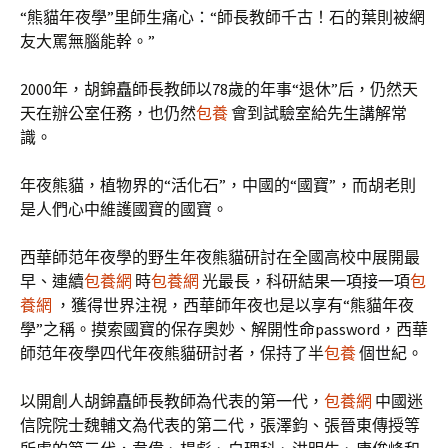
“熊貓年夜學”里師生痛心：“師長教師千古！石的葉則被網
友大罵無腦能幹。”
2000年，胡錦矗師長教師以78歲的年事“退休”后，仍然天
天在辦公室任務，也仍然
包養
會到試驗室給先生講解常
識。
年夜熊貓，植物界的“活化石”，中國的“國寶”，而胡老則
是人們心中維護國寶的國寶。
西華師范年夜學的野生年夜熊貓研討在全國高校中展開最
早、連續
包養網
時
包養網
光最長，科研結果一項接一項
包
養網
，獲得世界注視，西華師年夜也是以享有“熊貓年夜
學”之稱。摸索國寶的保存奧妙、解開性命password，西華
師范年夜學四代年夜熊貓研討者，保持了半
包養
個世紀。
以開創人胡錦矗師長教師為代表的第一代，
包養網
中國迷
信院院士魏輔文為代表的第二代，張澤鈞、張晉東傳授等