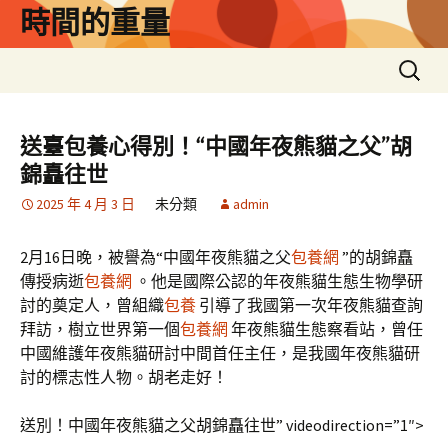
跳
時間的重量
至
主
搜
要
尋
內
關
容
鍵
送臺包養心得別！“中國年夜熊貓之父”胡
字:
錦矗往世
2025 年 4 月 3 日
未分類
admin
2月16日晚，被譽為“中國年夜熊貓之父
包養網
”的胡錦矗
傳授病逝
包養網
。他是國際公認的年夜熊貓生態生物學研
討的奠定人，曾組織
包養
引導了我國第一次年夜熊貓查詢
拜訪，樹立世界第一個
包養網
年夜熊貓生態察看站，曾任
中國維護年夜熊貓研討中間首任主任，是我國年夜熊貓研
討的標志性人物。胡老走好！
送別！中國年夜熊貓之父胡錦矗往世” videodirection=”1″>