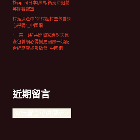
挫japan(日本)黑馬 衛冕亞冠精
英聯賽冠軍
村落遺產中的“村超村查包養網
心得晚”_中國網
“一帶一路”共開國家應對天氣
查包養網心得變更國際一起配
合經歷鑒戒及啟發_中國網
近期留言
尚無留言可供顯示。