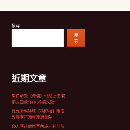
搜尋
搜
尋
近期文章
周迅新歌《伴侶》悄然上榜 惹
網友四處“台包養網求歌”
找九宮格時租【孫曉梅】晚清
教導家匡源與濼源書院
10人阿赫億嵐室內設計利加時