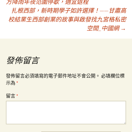
方降雨年夜范圍停歇，適宜返程
扎根西部，新時期學子如許選擇！——甘肅高
章
校結業生西部創業的故事與啟發找九宮格私密
空間_中國網
→
導
覽
發佈留言
發佈留言必須填寫的電子郵件地址不會公開。
必填欄位標
示為
*
留言
*