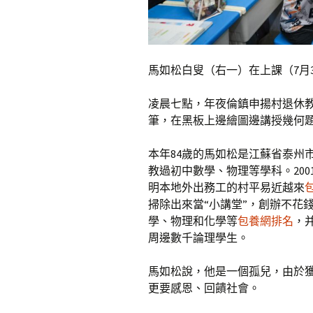
馬如松白叟（右一）在上課（7月
凌晨七點，年夜倫鎮申揚村退休
筆，在黑板上邊繪圖邊講授幾何
本年84歲的馬如松是江蘇省泰州
教過初中數學、物理等學科。20
明本地外出務工的村平易近越來
掃除出來當“小講堂”，創辦不花
學、物理和化學等
包養網排名
，
周邊數千論理學生。
馬如松說，他是一個孤兒，由於
更要感恩、回饋社會。