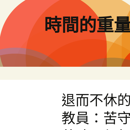
跳
至
主
時間的重
要
內
容
退而不休
教員：苦守