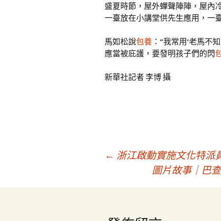
盛夏時節，屋外蟬聲陣陣，屋內
一臺放在小講堂供先生應用，一
馬如松說
包養
：“我常用‘老馬不
應當被庇護，要發明孩子們的閃
新華社記者 李博 攝
文
←
浙江啟動實施文化特派
圖片故事｜巴查
章