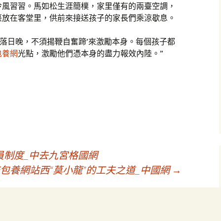
冷風習習。馬如松生涯簡樸，家里僅有的兩臺空調，
臺放在客堂里，供前來接送孩子的家長們乘涼歇息。
知落日晚，不須揚鞭自奮蹄’來激勵本身。每個孩子都
包養網
光點，激勵他們憑本身的盡力報效內陸。”
員制度_中去九宮格國網
包養網站西“莫小龍”的工夫之道_中國網
→