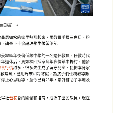
30日攝）。
教員馬如松的家里熱烈起來，馬教員手握三角尺、粉
題，講臺下十余論理學生做著筆記。
市姜堰區年夜倫低級中學的一名退休教員，任教時代
01年退休后，馬如松回抵家鄉年夜倫鎮申揚村，他發
包養行情
越多，很多先生成了留守兒童，便把本身家
錢教導班，應用周末和冷寒假，為孩子們任務教導數
并停止心思勸導，至今已有23年，累計輔助了本地及
獲得社
包養
會的關愛和培育，成為了國民教員，現在