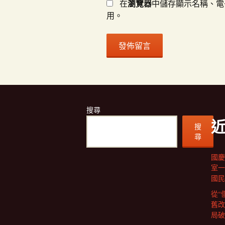
在
瀏覽器
中儲存顯示名稱、電
用。
搜尋
搜
尋
國慶
室一
國民
從“
舊改
局破