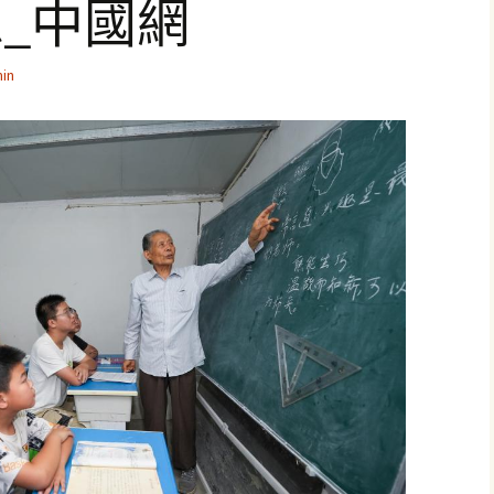
_中國網
in