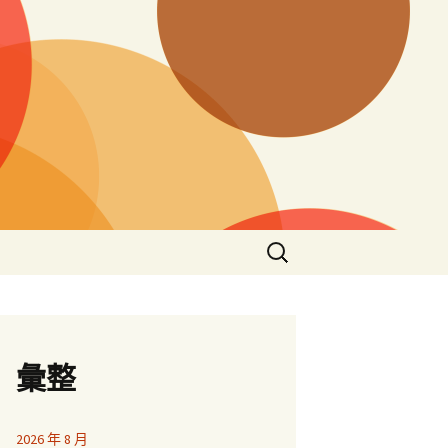
搜
尋
關
鍵
字:
彙整
2026 年 8 月