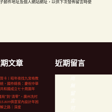
子郵件地址及個人網站網址，以供下次發佈留言時使
近期文章
近期留言
尚
賀卡丨昭年夜找九宮格教
統，國祚綿長：慶祝中華
無
共和國成立七十周圍年
留
僵局”到“清零”，廣州冼村
言
15JIUYI俱意室內設計年困
解之路｜深度
可