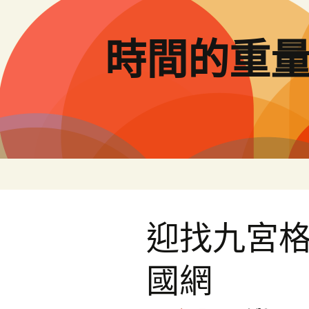
跳
至
主
時間的重
要
內
容
迎找九宮格
國網