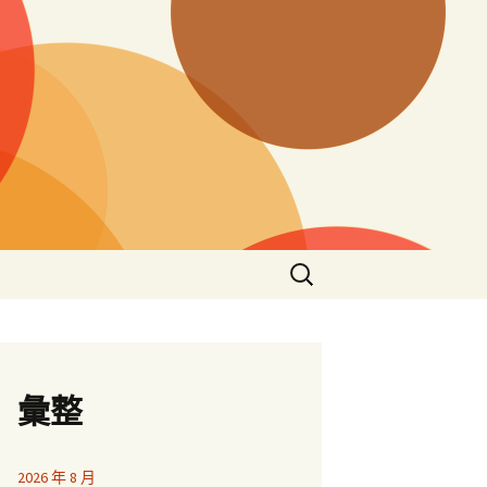
搜
尋
關
鍵
字:
彙整
2026 年 8 月