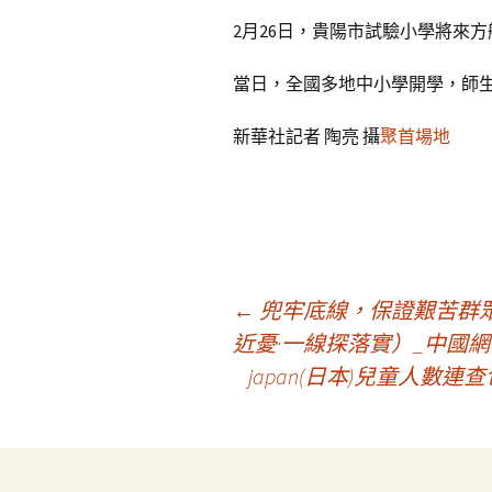
2月26日，貴陽市試驗小學將來方
當日，全國多地中小學開學，師
新華社記者 陶亮 攝
聚首場地
文
←
兜牢底線，保證艱苦群眾
近憂·一線探落實）_中國網
japan(日本)兒童人數連
章
導