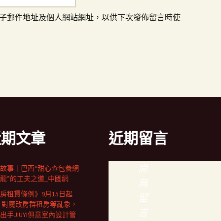
子郵件地址及個人網站網址，以供下次發佈留言時使
近期文章
近期留言
尚
故事｜巴西“甜心查包養網
龍”的工夫之道_中國網
無
房租賃條例》9月15日起
留
 對魔改房群租房等亂象，
言
出手JIUYI俱意室內設計管