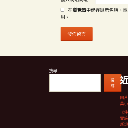
在
瀏覽器
中儲存顯示名稱、電
用。
搜尋
搜
尋
圖片
莫小
《住
實施
新規