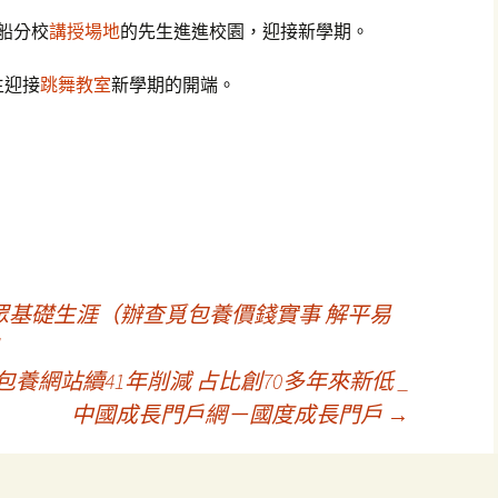
船分校
講授場地
的先生進進校園，迎接新學期。
生迎接
跳舞教室
新學期的開端。
基礎生涯（辦查覓包養價錢實事 解平易
查包養網站續41年削減 占比創70多年來新低 _
中國成長門戶網－國度成長門戶
→