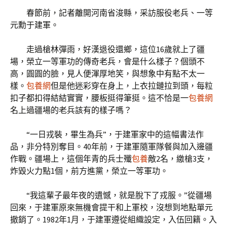
春節前，記者離開河南省浚縣，采訪服役老兵、一等
元勳于建軍。
走過槍林彈雨，好漢退役還鄉，這位16歲就上了疆
場，榮立一等軍功的傳奇老兵，會是什么樣子？個頭不
高，圓圓的臉，見人便渾厚地笑，與想象中有點不太一
樣。
包養網
但是他迷彩穿在身上，上衣拉鏈拉到頭，每粒
扣子都扣得結結實實，腰板挺得筆挺。這不恰是一
包養網
名上過疆場的老兵該有的樣子嗎？
“一日戎裝，畢生為兵”，于建軍家中的這幅書法作
品，非分特別奪目。40年前，于建軍隨軍隊餐與加入邊疆
作戰。疆場上，這個年青的兵士殲
包養
敵2名，繳槍3支，
炸毀火力點1個，前方進黨，榮立一等軍功。
“我這輩子最年夜的遺憾，就是脫下了戎服。”從疆場
回來，于建軍原來無機會提干和上軍校，沒想到地點單元
撤銷了。1982年1月，于建軍遵從組織設定，入伍回籍。入