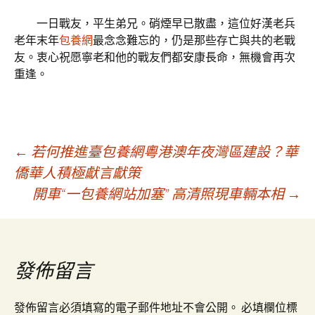
一日戰友，平生弟兄。硝煙早已散盡，這位好漢老兵
老年末年
包養網
最念念難忘的，仍是那些存亡與共的老戰
友。衷心祝愿寧老和他的戰友們都安康長命，無機會再次
重逢。
文
←
若何推進臺包養網粵港澳年夜灣區建設？華
僑華人積極獻言獻策
開車“一包養網站加塞” 高清照現車輛本相
→
章
導
發佈留言
覽
發佈留言必須填寫的電子郵件地址不會公開。
必填欄位標