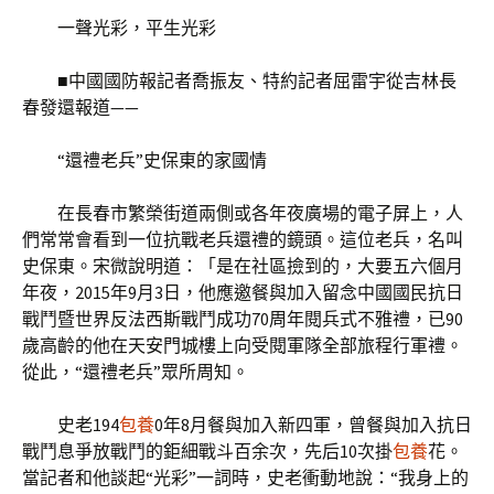
一聲光彩，平生光彩
■中國國防報記者喬振友、特約記者屈雷宇從吉林長
春發還報道——
“還禮老兵”史保東的家國情
在長春市繁榮街道兩側或各年夜廣場的電子屏上，人
們常常會看到一位抗戰老兵還禮的鏡頭。這位老兵，名叫
史保東。宋微說明道：「是在社區撿到的，大要五六個月
年夜，2015年9月3日，他應邀餐與加入留念中國國民抗日
戰鬥暨世界反法西斯戰鬥成功70周年閱兵式不雅禮，已90
歲高齡的他在天安門城樓上向受閱軍隊全部旅程行軍禮。
從此，“還禮老兵”眾所周知。
史老194
包養
0年8月餐與加入新四軍，曾餐與加入抗日
戰鬥息爭放戰鬥的鉅細戰斗百余次，先后10次掛
包養
花。
當記者和他談起“光彩”一詞時，史老衝動地說：“我身上的