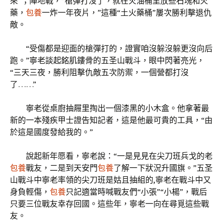
來”；陣地戰，“槍彈打沒了，就在火油桶里放些石塊和火
藥，
包養
一炸一年夜片，”這種“土火藥桶”屢次勝利擊退仇
敵。
“受傷都是迎面的槍彈打的，證實咱沒躲沒躲更沒向后
跑。”寧老談起銘肌鏤骨的五圣山戰斗，眼中閃著亮光，
“三天三夜，勝利阻擊仇敵五次防禦，一個營都打沒
了……”
寧老從桌廚抽屜里掏出一個漆黑的小木盒。他拿著最
新的一本殘疾甲士證告知記者，這是他最可貴的工具，“由
於這是國度發給我的。”
說起新年愿看，寧老說：“一是見見在尖刀班兵戈的老
包養
戰友，二是到天安門
包養
了解一下狀況升國旗。”五圣
山戰斗中寧老率領的尖刀班是姑且抽組的,寧老在戰斗中又
身負輕傷，
包養
只記適當時喊戰友們“小張”“小楊”，戰后
只要三位戰友幸存回國。這些年，寧老一向在尋覓這些戰
友。