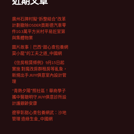
近期文章
廣州石牌村擬“拆整結合”改革
計劃撤除OSDER奧斯德汽車零
件10.3萬平方米村平易近室第
與集體物業
圖片故事｜巴西“甜心查包養網
莫小龍”的工夫之道_中國網
《住房租賃條例》9月15日起
實施 對魔改房群租房等亂象，
新規出手JIUYI俱意室內設計管
理
“青熱夕陽”照社區！華商學子
攜中醫聰明守JIUYI俱意診所設
計護銀齡安康
遼寧彰甜心查包養網武：沙地
管理 造綠生金_中國網