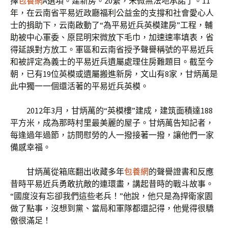
擇
包養網
A選項。建新房。20繫，宋微無法地承諾了。11
年，在云南省平易近政廳福利公益金的支撐和社會愛心人
士的捐助下，云南啟動了“為平易近兵英模建房”工程，輔
助被中心軍委、原昆明宋微放下毛巾，加速速率填表，省
得延誤對方放工。軍區和云南省授予聲譽稱號的平易近兵
和被評定為義士的平易近兵遺屬處理住房難題目。截至今
朝，已有19位英模或遺屬搬進新房，文山有8家，甘炳萬是
此中獨一一個還活著的平易近兵英模。
2012年3月，甘炳萬的“英模樓”建成，建筑面積達188
平方米，成為那時村里最美麗的屋子。甘炳萬告知記者，
每逢過年過節，訪問慰勞的人一撥接著一撥，讓他們一家
備感幸福。
甘炳萬從箱底翻出收藏多年
包養網
的聲譽證書和反應
昔時平易近兵勇敢抗敵的連環畫，講起昔時的戰斗故事。
“國度沒有忘卻我們這些老兵！”他說，他只是為捍衛家園
做了點事，沒想到黨、當局和軍隊都還記得，他覺得很驕
傲很滿足！