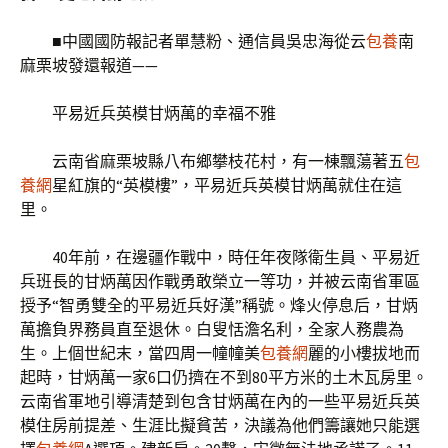
■中國國防報記者單慧粉、通信員吳忠海從云
包養
南
麻栗坡發還報道——
平易近兵英模甘炳萬的幸福不雅
云南省麻栗坡縣八布鄉攀枝花村，有一棟飄蕩著五
包
養網
星紅旗的“英模樓”，平易近兵英模甘炳萬就住在這
里。
40年前，在邊疆作戰中，時任年夜隊衛生員、平易近
兵班長的甘炳萬因作戰勇敢榮立一等功，并被云南省軍區
授予“智勇雙全的平易近兵好漢”稱號。烽火停息后，甘炳
萬擔負界務員直至退休。白叟恬澹名利，全家人務農為
生。上個世紀末，當四周一幢幢美
包養網
麗的小樓拔地而
起時，甘炳萬一家6口仍擠在不到80平方米的土木瓦房里。
云南省軍地引導清楚到包含甘炳萬在內的一些平易近兵英
模住房前提差、生涯比擬貧苦，決議為他們籌讓她只能選