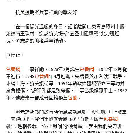
抗美援朝老兵寧祥勛的戰友好
在一個陽光溫暖的冬日，記者離開山東青島膠州市膠
萊鎮南王珠村，造訪抗美援朝“五圣山阻擊戰”尖刀班班
長、91歲高齡的老兵寧祥勛。
述停止。
包養網
寧祥勛，1928年2月誕生
包養網
，1947年12月從
軍進伍，1948
包養網
年4月進黨，先后餐與加入渡江戰爭、
束縛上海、抗美援朝等，1951年執政鮮疆場榮立三等功并
身負輕傷，7處彈孔都是致命傷，二等乙級傷殘甲士。1962
年，他廢棄干部成分回籍務農
包養
。
寧老講起戰鬥故事時情感鼓動感動：渡江戰爭，“敵軍
一天跑60里，我們軍隊就奔馳180里向敵占區奔
包養網
襲”；進朝參戰，“碰上難啃的‘硬骨頭’，就由我們尖刀班