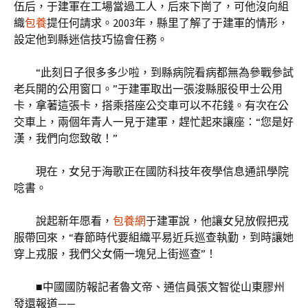
伍后，于建軍在工場當過工人，后來下崗了，可他沒向組
織
包養
提任何請求。2003年，縣里了解了于建軍的情形，
設定他到縣迷信技巧協會任務。
“此刻日子很多多少啦，到縣病院看病都無為參戰參試
老兵開的公用窗口。”于建軍取出一張浚縣服役甲士公用
卡，拿著這張卡，搭乘搭座公交車可以不花錢。有次在公
交車上，兩個年青人一見于建軍，趕忙起來讓座：“您是好
漢，我們向您致敬！”
現在，女兒于海歌正在國防科技年夜學信息通訊學院
唸書。
說起新年愿看，
包養網
于建軍說，他讓女兒放假把戎
服帶回來，“春節時代要組織平易近兵巡查執勤，到時讓她
穿上戎服，我們父女倆一塊兒上街巡查”！
■中國國防報記者魯文帝、通信員張文智從山東膠州
發還報道——