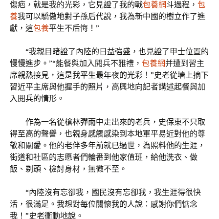
傷疤，就是我的光彩，它見證了我的戰
包養網
斗過程，
包
養
我可以驕傲地對子孫后代說，我為新中國的樹立作了進
獻，這
包養
平生不后悔！”
“我親目睹證了內陸的日益強盛，也見證了甲士位置的
慢慢進步。”“能餐與加入閱兵不雅禮，
包養網
并遭到習主
席親熱接見，這是我平生最年夜的光彩！”史老從墻上摘下
習近平主席與他握手的照片，高興地向記者講述起餐與加
入閱兵的情形。
作為一名從槍林彈雨中走出來的老兵，史保東不只取
得至高的聲譽，也親身感觸感染到本地軍平易近對他的尊
敬和關愛。他的老伴多年前就已過世，為照料他的生涯，
街道和社區的志愿者們輪番到他家值班，給他洗衣、做
飯、剃頭、檢討身材，無微不至。
“內陸沒有忘卻我，國民沒有忘卻我，我生涯得很快
活，很滿足。我想對每位關懷我的人說：感謝你們惦念
我！”史老衝動地說。