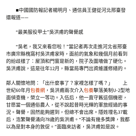
■中國國防報記者楊明月、通信員王健從河北邢臺發
還報道——
“最美服役甲士”吳洪甫的聲譽感
“吳老，我又來看您啦！”當記者再次走進河北省邢臺
市廣宗縣槐窩村吳洪甫家時，面前的氣象和幾個月前看到
的紛歧樣了：屋頂和門窗是新的，院子及圍墻做了硬化。
吳洪甫說，這是往年12月，縣當局專門出資維護修繕的。
鄰人關懷地問：「出什麼事了？家裡怎樣了嗎？」 上
世紀60年月
包養網
，吳洪甫兩次介入
包養
擊落美制U-2型地
面偵查機，榮立一等功。入伍后，他一直守舊這個機密，
甘愿當一個通俗農人，從不說起昔時光輝的軍旅經過的事
況。聲譽，固然能夠遲到，但總不會出席。隱姓埋名37載
后，浩繁聲譽涌向78歲的吳洪甫。“不論有幾多獎牌，我都
以為是對本身的敦促。”面臨來訪者，吳洪甫如是說。