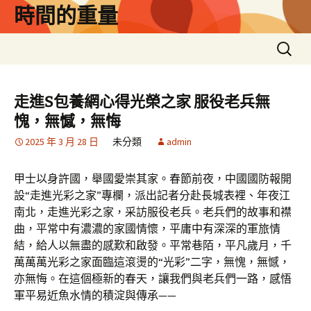
跳
時間的重量
至
主
搜
要
尋
內
關
容
鍵
走進S包養網心得光榮之家 服役老兵無
字:
愧，無憾，無悔
2025 年 3 月 28 日
未分類
admin
甲士以身許國，舉國愛崇其家。春節前夜，中國國防報開
設“走進光彩之家”專欄，派出記者分赴長城表裡、年夜江
南北，走進光彩之家，采訪服役老兵。老兵們的故事和襟
曲，平常中有濃濃的家國情懷，平庸中有深深的軍旅情
結，給人以無盡的感歎和啟發。平常巷陌，平凡歲月，千
萬萬萬光彩之家面臨這滾燙的“光彩”二字，無愧，無憾，
亦無悔。在這個極新的春天，讓我們與老兵們一路，感悟
軍平易近魚水情的積淀與傳承——