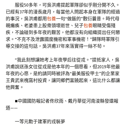
服役50多年，可吳洪甫提起軍隊卻似乎剛分開不久。
已經有37年的漫長歲月，每當他人問起本身在軍隊的經過
的事況，吳洪甫都用
包養
一句“做飯的”敷衍曩昔。時代母
親癱瘓、老婆患上股骨頭壞逝世、兒子
包養
眼睛受傷殘
疾，不論碰到多年夜的艱苦，他都沒有向組織提出任何懇
求。“不克不及泄露國度機密和軍事機密！”歸隊時軍隊引
導交接的這句話，吳洪甫37年來落實得一絲不茍。
“我此刻想讓她考上年夜學后往從戎。”提抵家人，吳
洪甫說送孫女往從戎是他本年的一個愿看，但2019年他最
年夜的心愿，是約請同時被評為“最美服役甲士”的企業家
王貴武來槐窩村投資，讓同鄉們富饒起來，這比什么都讓
他興奮。
■中國國防報記者佟欣雨、戴丹華從河南浚縣發還報
道——
一等元勳于建軍的戎裝夢