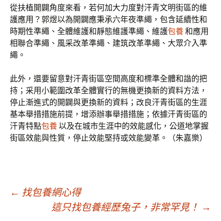
從扶植開闢角度來看，若何加大力度對汗青文明街區的維
護應用？郭煜以為開闢應秉承六年夜準繩，包含延續性和
時期性準繩、全體維護和靜態維護準繩、維護
包養
和應用
相聯合準繩、風采改革準繩、建筑改革準繩、大眾介入準
繩。
此外，還要留意對汗青街區空間高度和標準全體和諧的把
持；采用小範圍改革全體實行的無機更換新的資料方法，
停止漸進式的開闢與更換新的資料；改良汗青街區的生涯
基本舉措措施前提，增添辦事舉措措施；依據汗青街區的
汗青特點
包養
以及在城市生涯中的效能感化，公道地掌握
街區效能與性質，停止效能堅持或效能變革。（朱嘉樂）
文
←
找包養網心得
這只找包養經歷兔子，非常罕見！
→