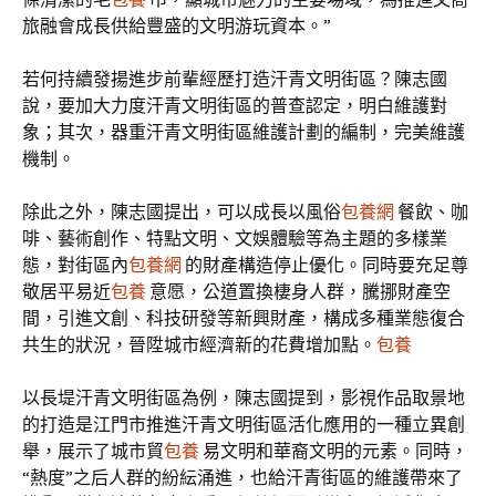
旅融會成長供給豐盛的文明游玩資本。”
若何持續發揚進步前輩經歷打造汗青文明街區？陳志國
說，要加大力度汗青文明街區的普查認定，明白維護對
象；其次，器重汗青文明街區維護計劃的編制，完美維護
機制。
除此之外，陳志國提出，可以成長以風俗
包養網
餐飲、咖
啡、藝術創作、特點文明、文娛體驗等為主題的多樣業
態，對街區內
包養網
的財產構造停止優化。同時要充足尊
敬居平易近
包養
意愿，公道置換棲身人群，騰挪財產空
間，引進文創、科技研發等新興財產，構成多種業態復合
共生的狀況，晉陞城市經濟新的花費增加點。
包養
以長堤汗青文明街區為例，陳志國提到，影視作品取景地
的打造是江門市推進汗青文明街區活化應用的一種立異創
舉，展示了城市貿
包養
易文明和華裔文明的元素。同時，
“熱度”之后人群的紛紜涌進，也給汗青街區的維護帶來了