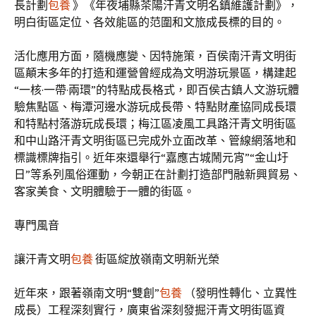
長計劃
包養
》《年夜埔縣茶陽汗青文明名鎮維護計劃》，
明白街區定位、各效能區的范圍和文旅成長標的目的。
活化應用方面，隨機應變、因特施策，百侯南汗青文明街
區顛末多年的打造和運營曾經成為文明游玩景區，構建起
“一核·一帶·兩環”的特點成長格式，即百侯古鎮人文游玩體
驗焦點區、梅潭河邊水游玩成長帶、特點財產協同成長環
和特點村落游玩成長環；梅江區凌風工具路汗青文明街區
和中山路汗青文明街區已完成外立面改革、管線網落地和
標識標牌指引。近年來還舉行“嘉應古城鬧元宵”“金山圩
日”等系列風俗運動，今朝正在計劃打造部門融新興貿易、
客家美食、文明體驗于一體的街區。
專門風音
讓汗青文明
包養
街區綻放嶺南文明新光榮
近年來，跟著嶺南文明“雙創”
包養
（發明性轉化、立異性
成長）工程深刻實行，廣東省深刻發掘汗青文明街區資