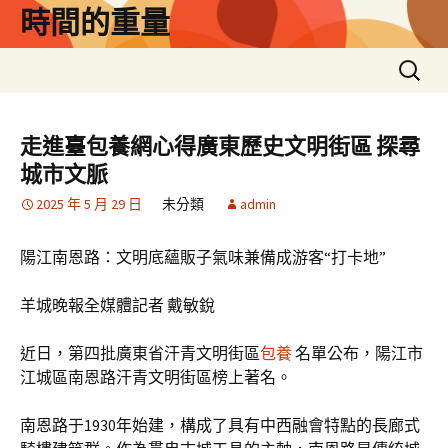
跳
時間的重量
至
主
搜
要
尋
內
關
容
鍵
走進臺包養網心得廣東歷史文明街區 探尋
字:
城市文脈
2025 年 5 月 29 日
未分類
admin
陽江南恩路：文明底蘊販子氣味兼備成游客“打卡地”
羊城晚報全媒體記者 戴敏銳
近日，第四批廣東省汗青文明街區
包養
名單公布，陽江市
江城區南恩路汗青文明街區榜上著名。
南恩路于1930年始建，構成了具有中西融會特點的長廊式