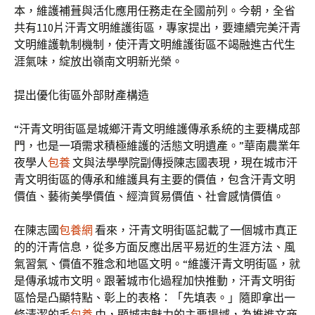
本，維護補葺與活化應用任務走在全國前列。今朝，全省
共有110片汗青文明維護街區，專家提出，要連續完美汗青
文明維護軌制機制，使汗青文明維護街區不竭融進古代生
涯氣味，綻放出嶺南文明新光榮。
提出優化街區外部財產構造
“汗青文明街區是城鄉汗青文明維護傳承系統的主要構成部
門，也是一項需求積極維護的活態文明遺產。”華南農業年
夜學人
包養
文與法學學院副傳授陳志國表現，現在城市汗
青文明街區的傳承和維護具有主要的價值，包含汗青文明
價值、藝術美學價值、經濟貿易價值、社會感情價值。
在陳志國
包養網
看來，汗青文明街區記載了一個城市真正
的的汗青信息，從多方面反應出居平易近的生涯方法、風
氣習氣、價值不雅念和地區文明。“維護汗青文明街區，就
是傳承城市文明。跟著城市化過程加快推動，汗青文明街
區恰是凸顯特點、彰上的表格：「先填表。」隨即拿出一
條清潔的毛
包養
巾，顯城市魅力的主要場域，為推進文商