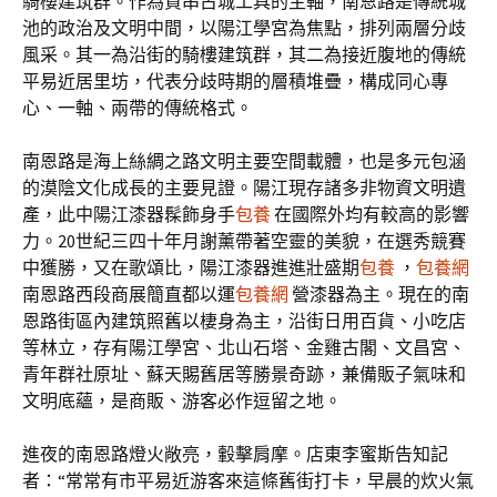
騎樓建筑群。作為貫串古城工具的主軸，南恩路是傳統城
池的政治及文明中間，以陽江學宮為焦點，排列兩層分歧
風采。其一為沿街的騎樓建筑群，其二為接近腹地的傳統
平易近居里坊，代表分歧時期的層積堆疊，構成同心專
心、一軸、兩帶的傳統格式。
南恩路是海上絲綢之路文明主要空間載體，也是多元包涵
的漠陰文化成長的主要見證。陽江現存諸多非物資文明遺
產，此中陽江漆器髹飾身手
包養
在國際外均有較高的影響
力。20世紀三四十年月謝薰帶著空靈的美貌，在選秀競賽
中獲勝，又在歌頌比，陽江漆器進進壯盛期
包養
，
包養網
南恩路西段商展簡直都以運
包養網
營漆器為主。現在的南
恩路街區內建筑照舊以棲身為主，沿街日用百貨、小吃店
等林立，存有陽江學宮、北山石塔、金雞古閣、文昌宮、
青年群社原址、蘇天賜舊居等勝景奇跡，兼備販子氣味和
文明底蘊，是商販、游客必作逗留之地。
進夜的南恩路燈火敞亮，轂擊肩摩。店東李蜜斯告知記
者：“常常有市平易近游客來這條舊街打卡，早晨的炊火氣