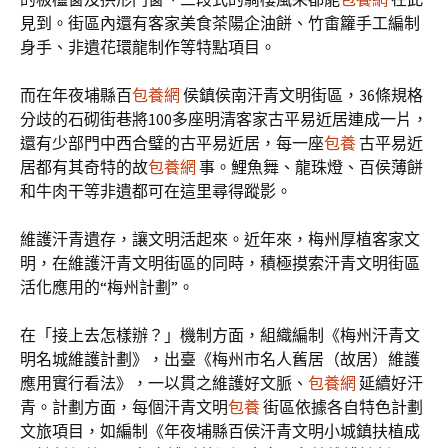
見到。街區內還有客家美食茶陽企油餅、竹畬籮手工編制
身手、非遺花環龍制作等特點項目。
而在年夜埔縣百
包養網
侯鎮侯南汗青文明街區，36條規格
分歧的石砌街巷將100多座明清客家古平易近居連成一片，
還有少部門中西合璧的古平易近居，每一座
包養
古平易近
居都有其奇特的故
包養網
事。鯉魚舞、龍珠燈、百侯薄餅
和牛肉干等非遺都可在這里尋得蹤影。
維護汗青遺存，讓文明活起來。近年來，梅州厚植客家文
明，在維護汗青文明街區的同時，積極摸索汗青文明街區
活化應用的“梅州計劃”。
在「接上去怎樣辦？」機制方面，組織編制《梅州汗青文
明名城維護計劃》，出臺《梅州市名人舊居（故居）維護
應用實行看法》，一以貫之維護好文脈、
包養網
延續好汗
青。計劃方面，每個汗青文明
包養
街區依據各自特色計劃
文旅項目，如編制《年夜埔縣百侯汗青文明小城鎮扶植成