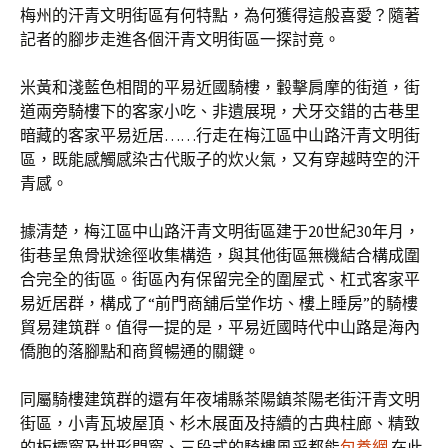
梅州的汗青文明街區有何特點，為何獲得這般喜愛？隨著
記者的腳步走進各個汗青文明街區一探討竟。
米黃和淺藍色相間的平易近國騎樓，轂擊肩摩的街道，街
道兩旁騎樓下的客家小吃、非遺展現，犬牙交錯的古巷里
暗藏的客家平易近居……行走在梅江區中山路汗青文明街
區，既能感觸感染古代販子的炊火氣，又有穿越時空的汗
青感。
據清楚，梅江區中山路汗青文明街區建于20世紀30年月，
街巷呈魚骨狀途徑收集構造，與其他街區無機結合構成圍
合完全的街區。街區內有保留完全的圍屋式、杠式客家平
易近居群，構成了“前門商舖后堂作坊、樓上睡房”的騎樓
貿易建筑群。值得一提的是，平易近國時代中山路是海內
僑胞的落腳點和商貿暢通的關鍵。
同屬騎樓建筑群的還有年夜埔縣茶陽鎮茶陽老街汗青文明
街區，小青瓦坡屋頂、杉木展面及持續的古典柱廊、精致
的板欞窗及拱形門窗、三段式的騎樓風采都能
包養網
在此