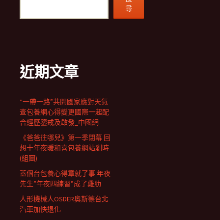
尋
近期文章
“一帶一路”共開國家應對天氣
查包養網心得變更國際一起配
合經歷鑒戒及啟發_中國網
《爸爸往哪兒》第一季閉幕 回
想十年夜暖和喜包養網站剎時
(組圖)
蓋個台包養心得章就了事 年夜
先生”年夜四練習”成了雞肋
人形機械人OSDER奧斯德台北
汽車加快退化