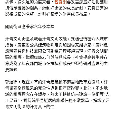
挑釁。從久遠的角度來看，
包養網
要妥當處置好活化應用
與傳承維護的關系，編制好街區的成長計劃，安身已有的
影視成長的名望，計劃好長堤的財產成長布局。
開闢街區應秉承六年夜準繩
汗青文明街區承載著汗青文明效能，異樣也慎密介入城市
成長。廣東省公共建筑物判定與加固專家組專家、廣州建
筑灣區智造科技無限公司副總司理郭煜表現，汗青文明街
區的維護、繼續應該若何與時期成長、社會提高共生共存
等成為了年夜部門城市在扶植和成長中亟待研討處理的主
要課題。
郭煜稱，現在，有的汗青建筑被不適當地改革或撤除，汗
青街區全體風采的完全性遭到很年夜影響。此外，不少地
域的維護理念存在誤差，熱衷于扶植仿古建筑一條街等“人
工景區”，對傳統平易近居的維護任務不敷器重，損壞了汗
青文明街區的汗青真正的性。