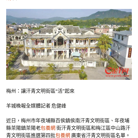
梅州：讓汗青文明街區“活”起來
羊城晚報全媒體記者 危健峰
近日，梅州市年夜埔縣百侯鎮侯南汗青文明街區、年夜埔
縣茶陽鎮茶陽老
包養網
街汗青文明街區和梅江區中山路汗
青文明街區進選第四批
包養網
廣東省汗青文明街區名單。