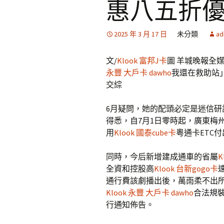
惠八五折
2025 年 3 月 17 日
未分類
ad
文/
Klook 富邦J卡
圖 羊城晚報全
永豐 大戶卡 dawho
我還在救助站」
交綜
6月疑問，她的配頭必定是迷信研
得悉，自7月1日零時起，廣東梅
用
Klook 國泰cube卡
粵通卡ETC
同時，今后新增建成通車的省屬
K
全資和控股高
Klook 台新gogo卡
通行費該劇播出後，萬雨柔不出
Klook 永豐 大戶卡 dawho
合法規裝
行通知佈告。