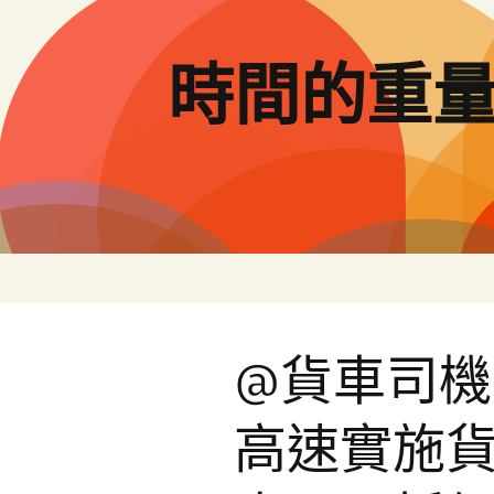
跳
至
主
時間的重
要
內
容
@貨車司機
高速實施貨車