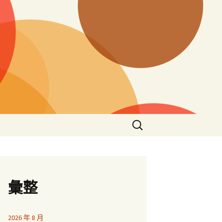
搜
尋
關
鍵
字:
彙整
2026 年 8 月