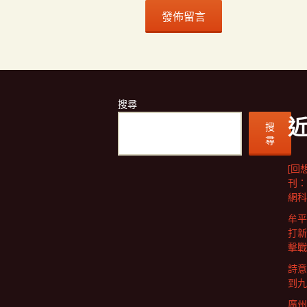
搜尋
搜
尋
[回
刊：
網科
牟平
打新
擊戰
詩意
到九
廣州