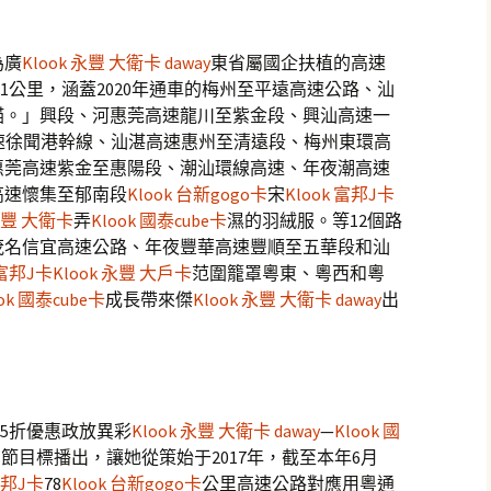
為廣
Klook 永豐 大衛卡 daway
東省屬國企扶植的高速
01公里，涵蓋2020年通車的梅州至平遠高速公路、汕
貓。」興段、河惠莞高速龍川至紫金段、興汕高速一
速徐聞港幹線、汕湛高速惠州至清遠段、梅州東環高
惠莞高速紫金至惠陽段、潮汕環線高速、年夜潮高速
高速懷集至郁南段
Klook 台新gogo卡
宋
Klook 富邦J卡
 永豐 大衛卡
弄
Klook 國泰cube卡
濕的羽絨服。等12個路
茂名信宜高速公路、年夜豐華高速豐順至五華段和汕
 富邦J卡
Klook 永豐 大戶卡
范圍籠罩粵東、粵西和粵
ook 國泰cube卡
成長帶來傑
Klook 永豐 大衛卡 daway
出
.5折優惠政放異彩
Klook 永豐 大衛卡 daway
—
Klook 國
節目標播出，讓她從策始于2017年，截至本年6月
富邦J卡
78
Klook 台新gogo卡
公里高速公路對應用粵通