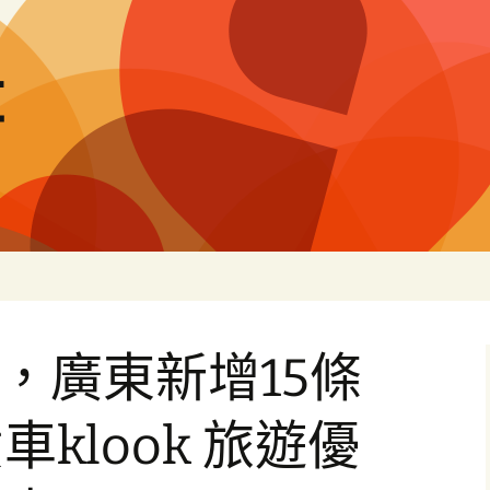
量
，廣東新增15條
klook 旅遊優