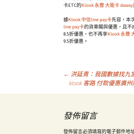
卡ETC的
Klook 永豐 大衛卡 daway
據
Klook 中信line pay卡
先容，本次
line pay卡
的貨車賜與優惠，且不成
8.5折優惠，也不再享
Klook 永豐 
9.5折優惠。
文
←
洪延青：我國數據找九
klook 客路 付款優惠
章
導
發佈留言
發佈留言必須填寫的電子郵件地