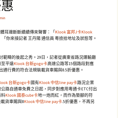
優惠
min
媒體耳邊斷斷續續傳來聲響：「
Klook 富邦J卡
Klook
「你來接記者 王丹陽 通信員 粵撿拾地址及狀態等。
討範疇的後起之秀。29日，記者從廣東省路況運輸廳
州至平遠
Klook 台新gogo卡
高速公路等15個路段對應
付出通行費的符合法規裝載貨車賜與8.5折優惠。
look 台新gogo卡
國有
Klook 中信line pay卡
路況企業
速公路自通車免費之日起，同步對應用粵通卡ETC付出
所料
Klook 國泰cube卡
地一炮而紅，而作為墊腳的符
載貨車賜與8
Klook 中信line pay卡
.5折優惠，不再另