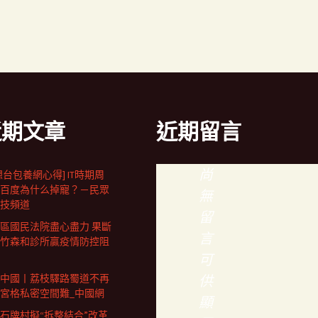
近期文章
近期留言
尚
想台包養網心得] IT時期周
百度為什么掉寵？－民眾
無
技頻道
留
區國民法院盡心盡力 果斷
言
竹森和診所贏疫情防控阻
可
中國丨荔枝驛路蜀道不再
供
宮格私密空間難_中國網
顯
石牌村擬“拆整結合”改革