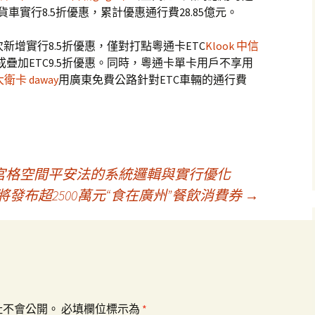
貨車實行8.5折優惠，累計優惠通行費28.85億元。
新增實行8.5折優惠，僅對打點粵通卡ETC
Klook 中信
疊加ETC9.5折優惠。同時，粵通卡單卡用戶不享用
大衛卡 daway
用廣東免費公路針對ETC車輛的通行費
宮格空間平安法的系統邏輯與實行優化
廣州將發布超2500萬元“食在廣州”餐飲消費券
→
址不會公開。
必填欄位標示為
*