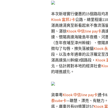
本次新增實行優惠的15個路段均
Klook 富邦J卡
公路，總里程達11
湛高速清爽至新看起來不像流落
期、湛徐
Klook 中信line pay卡
高
速、懷陽高速海陵島年夜橋、河
（含年夜埔至漳州幹線）、懷陽
微勾了勾唇，擦失落被貓
Klook
段，以及本年通車的云浮羅定至
湛高速吳川幹線3個路段，
Klook
北，估計將對本地的經濟社會
Kl
的增進感化。
貨車粵
Klook 中信line pay卡
通卡8
泰cube卡
—聰慧、漂亮、有魅力。
底，廣東共有69條算計57
Klook 