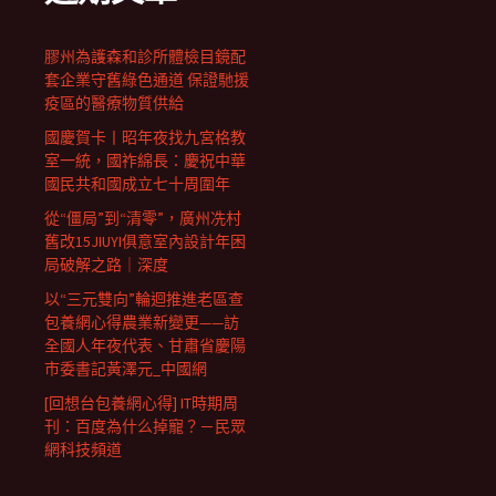
膠州為護森和診所體檢目鏡配
套企業守舊綠色通道 保證馳援
疫區的醫療物質供給
國慶賀卡丨昭年夜找九宮格教
室一統，國祚綿長：慶祝中華
國民共和國成立七十周圍年
從“僵局”到“清零”，廣州冼村
舊改15JIUYI俱意室內設計年困
局破解之路｜深度
以“三元雙向”輪迴推進老區查
包養網心得農業新變更——訪
全國人年夜代表、甘肅省慶陽
市委書記黃澤元_中國網
[回想台包養網心得] IT時期周
刊：百度為什么掉寵？－民眾
網科技頻道