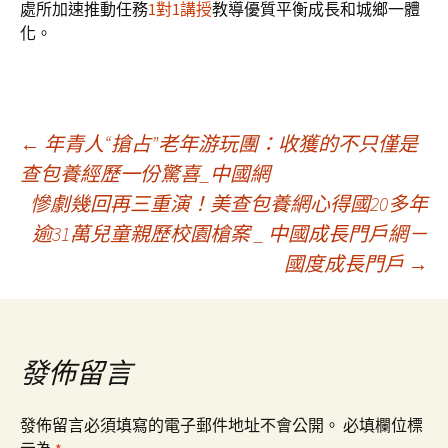
處所加速推動任務
1對1講授
教導優質平衡成長和城鄉一體
化。
文
←
年青人“搶占”老年游玩團：收獲的不只僅是
查包養經歷一份驚喜_中國網
慘劇幾回再三重演！美查包養網心得國20多年
章
逾31萬兒童親歷校園槍案 _ 中國成長門戶網－
國度成長門戶
→
導
覽
發佈留言
發佈留言必須填寫的電子郵件地址不會公開。
必填欄位標