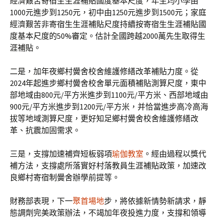
經濟艱苦寄宿生生涯補貼國度基本尺度，年生均小學由
1000元進步到1250元，初中由1250元進步到1500元；家庭
經濟艱苦非寄宿生生涯補貼尺度持續按寄宿生生涯補貼國
度基本尺度的50%審定。估計全國跨越2000萬先生取得生
涯補貼。
二是，加年夜鄉村黌舍校舍維護修繕改革補貼力度。從
2024年起進步鄉村黌舍校舍單元面積補貼測算尺度，東中
部地域由800元/平方米進步到1100元/平方米、西部地域由
900元/平方米進步到1200元/平方米，并恰當進步高冷高海
拔等地域測算尺度，更好知足鄉村黌舍校舍維護修繕改
革、抗震加固需求。
三是，支撐加速補齊短板弱項
瑜伽教室
。經由過程以獎代
補方法，支撐處所落實好村落教員生涯補貼政策，加速改
良鄉村寄宿制黌舍辦學前提等。
財務部表現，下一
聚首場地
步，將依據新情勢新請求，靜
態調劑完美政策辦法，不竭加年夜投進力度，支撐和領導