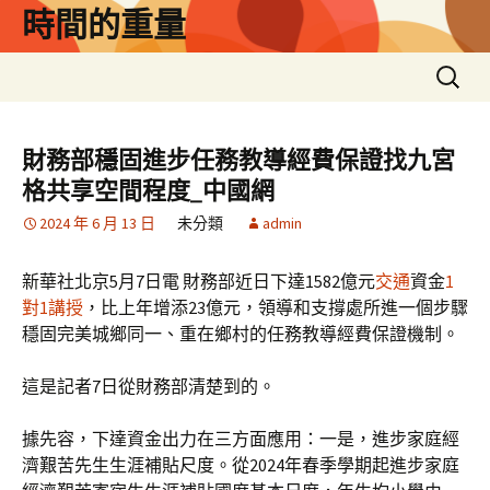
跳
時間的重量
至
主
搜
要
尋
內
關
容
鍵
財務部穩固進步任務教導經費保證找九宮
字:
格共享空間程度_中國網
2024 年 6 月 13 日
未分類
admin
新華社北京5月7日電 財務部近日下達1582億元
交通
資金
1
對1講授
，比上年增添23億元，領導和支撐處所進一個步驟
穩固完美城鄉同一、重在鄉村的任務教導經費保證機制。
這是記者7日從財務部清楚到的。
據先容，下達資金出力在三方面應用：一是，進步家庭經
濟艱苦先生生涯補貼尺度。從2024年春季學期起進步家庭