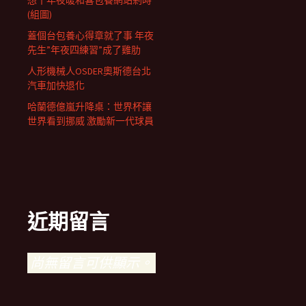
(組圖)
蓋個台包養心得章就了事 年夜
先生”年夜四練習”成了雞肋
人形機械人OSDER奧斯德台北
汽車加快退化
哈蘭德億嵐升降桌：世界杯讓
世界看到挪威 激勵新一代球員
近期留言
尚無留言可供顯示。