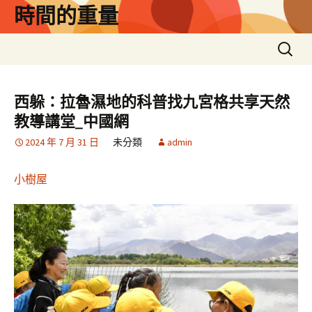
跳
時間的重量
至
主
搜
要
尋
內
關
容
鍵
西躲：拉魯濕地的科普找九宮格共享天然
字:
教導講堂_中國網
2024 年 7 月 31 日
未分類
admin
小樹屋