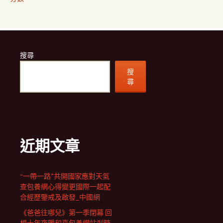
搜尋
搜
尋
近期文章
“一帶一路”共開國家應對天氣
查包養網心得變更國際一起配
合經歷鑒戒及啟發_中國網
《爸爸往哪兒》第一季閉幕 回
想十年夜暖和喜包養網站剎時