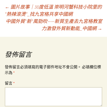
文
←
圖片故事｜38度低溫 崇明河蟹科技小院里的
“熱辣滾燙”_找九宮格共享中國網
中國外貿“新”風勁吹——新質生產去九宮格教室
章
力激發外貿新動能_中國網
→
導
覽
發佈留言
發佈留言必須填寫的電子郵件地址不會公開。
必填欄位標
示為
*
留言
*