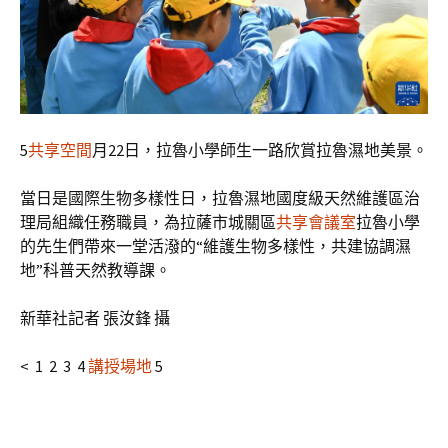
5
共享空間
月22日，拉魯小學師生一路欣賞拉魯濕地美景。
當日是國際生物多樣性日，拉魯濕地國度級天然維護區治
理局組織任務職員，為拉薩市城關區
共享會議室
拉魯小學
的先生們帶來一堂活潑的“維護生物多樣性，共建協調濕
地”科普天然教導課。
新華社記者 張汝鋒 攝
< 1 2 3 4
講授場地
5