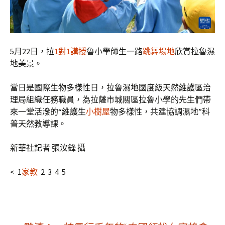
5月22日，拉
1對1講授
魯小學師生一路
跳舞場地
欣賞拉魯濕
地美景。
當日是國際生物多樣性日，拉魯濕地國度級天然維護區治
理局組織任務職員，為拉薩市城關區拉魯小學的先生們帶
來一堂活潑的“維護生
小樹屋
物多樣性，共建協調濕地”科
普天然教導課。
新華社記者 張汝鋒 攝
< 1
家教
2 3 4 5