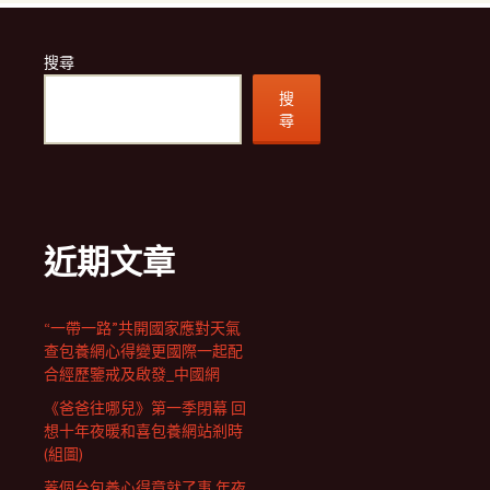
搜尋
搜
尋
近期文章
“一帶一路”共開國家應對天氣
查包養網心得變更國際一起配
合經歷鑒戒及啟發_中國網
《爸爸往哪兒》第一季閉幕 回
想十年夜暖和喜包養網站剎時
(組圖)
蓋個台包養心得章就了事 年夜