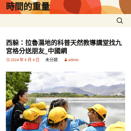
跳
時間的重量
至
主
搜
要
尋
內
關
容
鍵
西躲：拉魯濕地的科普天然教導講堂找九
字:
宮格分送朋友_中國網
2024 年 8 月 4 日
未分類
admin