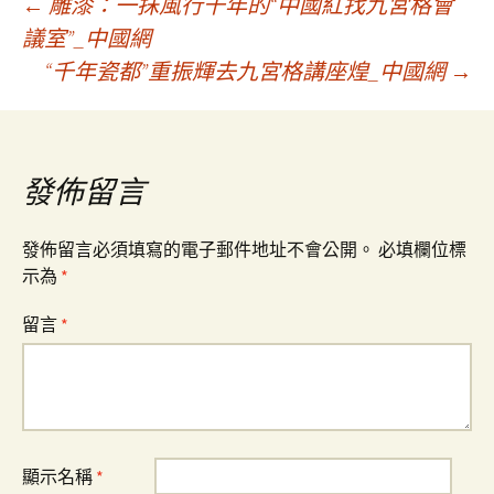
文
←
雕漆：一抹風行千年的“中國紅找九宮格會
議室”_中國網
“千年瓷都”重振輝去九宮格講座煌_中國網
→
章
導
發佈留言
覽
發佈留言必須填寫的電子郵件地址不會公開。
必填欄位標
示為
*
留言
*
顯示名稱
*