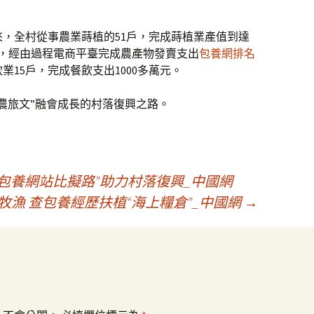
以來，全村從事農業蒔植的51戶，完成蒔植業產值到達
6戶，經由過程電商平臺完成農產物發賣支出
包養網排名
業15戶，完成餐飲支出1000多萬元。
農旅文”融會成長的村落復興之路。
包養網站比擬路”助力村落復興_中國網
牧漁 查包養經歷扶植“海上糧倉”_中國網
→