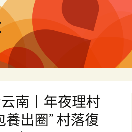
量
看云南丨年夜理村
包養出圈” 村落復