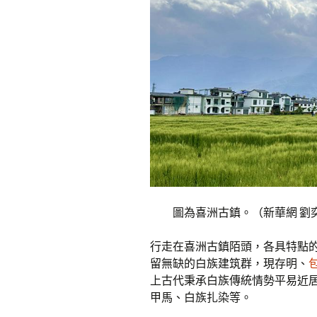
圖為喜洲古鎮。（新華網 劉
行走在喜洲古鎮陌頭，各具特點
留無缺的白族建筑群，現存明、
上古代秉承白族傳統情勢平易近居
甲馬、白族扎染等。