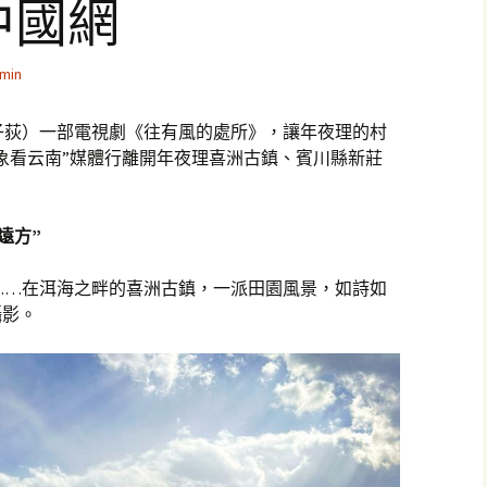
中國網
min
子荻）一部電視劇《往有風的處所》，讓年夜理的村
景象看云南”媒體行離開年夜理喜洲古鎮、賓川縣新莊
遠方”
……在洱海之畔的喜洲古鎮，一派田園風景，如詩如
攝影。