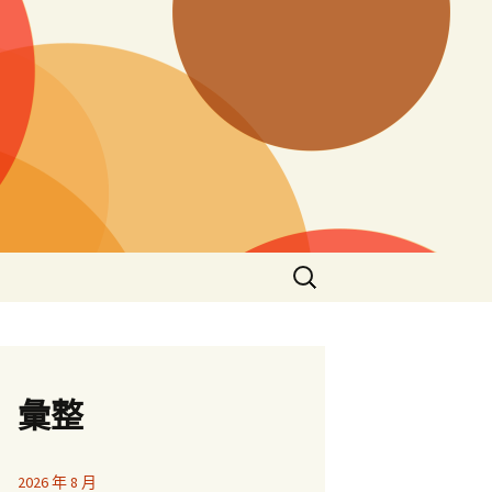
搜
尋
關
鍵
字:
彙整
2026 年 8 月