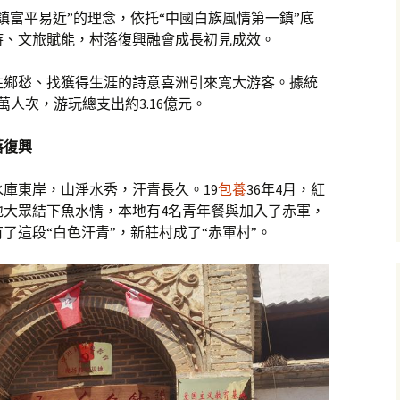
鎮富平易近”的理念，依托“中國白族風情第一鎮”底
持、文旅賦能，村落復興融會成長初見成效。
住鄉愁、找獲得生涯的詩意喜洲引來寬大游客。據統
3萬人次，游玩總支出約3.16億元。
落復興
庫東岸，山淨水秀，汗青長久。19
包養
36年4月，紅
地大眾結下魚水情，本地有4名青年餐與加入了赤軍，
了這段“白色汗青”，新莊村成了“赤軍村”。