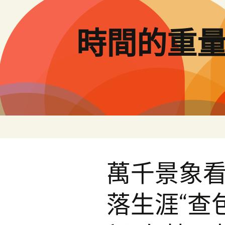
跳
至
主
時間的重
要
內
容
萬千景象
落生涯“查