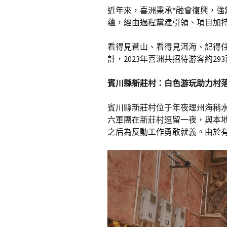
近年來，喜洲秉承“融會復興，強
蘊，經由過程黨建引領、項目加
看得見蒼山、看得見洱海、記得
計，2023年喜洲共招待游客約29
賓川縣新莊村：白色游玩助力村
賓川縣新莊村位于年夜理州海稍水
六軍團在新莊村逗留一夜，與本
之后為反動工作勇敢就義。由於有