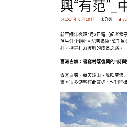
興“有范”_
2024 年 6 月 19 日
未分類
ad
新華網年夜理4月3日電（記者潘
落生涯“出圈”。記者追隨“萬千
村，探尋村落復興的成長之路。
喜洲古鎮：書寫村落復興的“詩與
青瓦白墻、藍天遠山、風吹麥浪
畫。很多游客在此散步、“打卡”