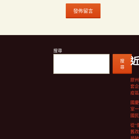
搜尋
搜
尋
膠州
套企
疫區
國慶
室一
國民
從“
舊改
局破