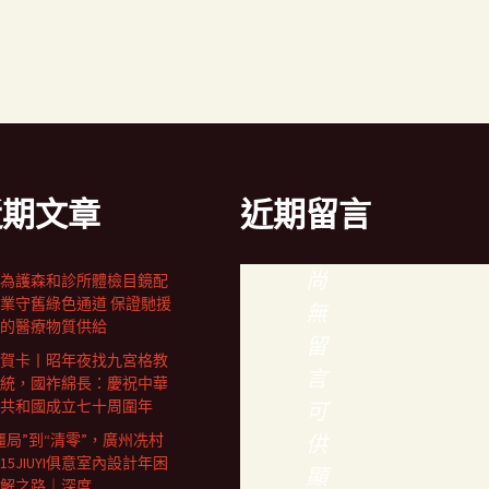
近期文章
近期留言
尚
為護森和診所體檢目鏡配
業守舊綠色通道 保證馳援
無
的醫療物質供給
留
賀卡丨昭年夜找九宮格教
言
統，國祚綿長：慶祝中華
共和國成立七十周圍年
可
僵局”到“清零”，廣州冼村
供
15JIUYI俱意室內設計年困
顯
解之路｜深度