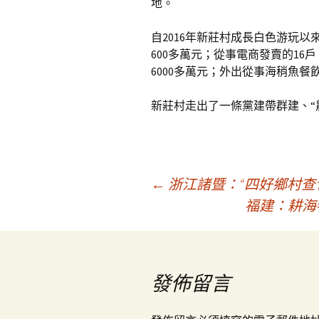
地。
自2016年新莊村成長白色游玩
600多萬元；從事電商發賣的1
6000多萬元；外出從事海稍魚餐飲
新莊村走出了一條黨建帶群建、“
文
←
浙江諸暨：“四好鄉村查
福建：耕海
章
導
發佈留言