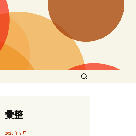
搜
尋
關
鍵
字:
彙整
2026 年 8 月