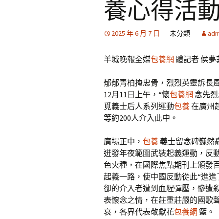
養心得活
2025 年 6 月 7 日
未分類
adm
羊城晚報全媒
包養網
體記者 侯夢
郁郁青柏掩忠骨，烈烈英靈訴長
12月11日上午，“懷
包養網
念先烈
覓義士后人系列運動
包養
在廣州
等約200人介入此中。
廣場正中，
包養
義士留念碑巍然矗
迸發年夜範圍武裝起義運動，反
色火種，在國際焦點期刊上頒發
起義一路，使中國反動從此“進進
卻的介入者遭到血腥彈壓，慘遭殺戮
表懷念之情，在莊重莊嚴的國歌
哀，各界代表敬獻花
包養網
籃。