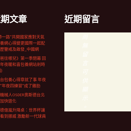
近期文章
近期留言
尚
帶一路”共開國家應對天氣
養網心得變更國際一起配
無
歷鑒戒及啟發_中國網
留
爸往哪兒》第一季閉幕 回
言
年夜暖和喜包養網站剎時
)
可
台包養心得章就了事 年夜
供
”年夜四練習”成了雞肋
顯
機械人OSDER奧斯德台北
示
加快退化
。
德億嵐升降桌：世界杯讓
看到挪威 激勵新一代球員