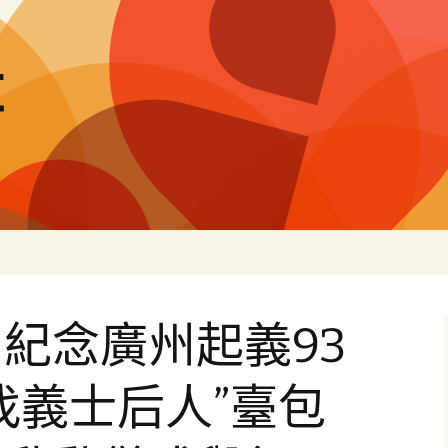
量
紀念廣州起義93
找義士后人”臺包