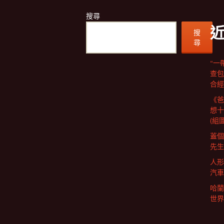
搜尋
搜
尋
“一
查包
合經
《爸
想十
(組圖
蓋個
先生
人形
汽車
哈蘭
世界