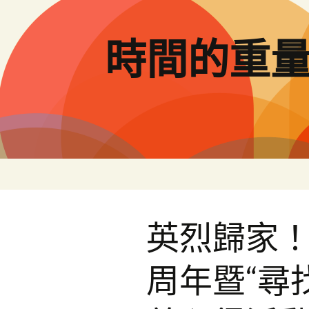
跳
至
主
時間的重
要
內
容
英烈歸家！
周年暨“尋