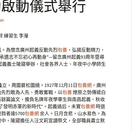
動啟動儀式舉行
in
菲 練習生 李瀅
風。為懷念廣州起義反動先烈
包養
，弘揚反動精力，
承遺志不忘初心再動身”—留念廣州起義93周年暨尋
起義義士陵寢舉辦，社會各界人士、年夜中小學師生
立，周圍蒼松圍繞。1927年12月11日
包養網
，廣州
動先烈敢為人先、勇敢奮戰，以
包養
燎原之勢傳遞白
百餘篇論文，擔負名牌年夜學畢生與南昌起義、秋收
了發明赤軍的新時代”。起義過后，未實
包養網
時退
者達5700
包養網
余人。日月含悲，山水易色。為
聲中，陵寢擔任人汪文莉宣讀祭文，全部職員肅立默