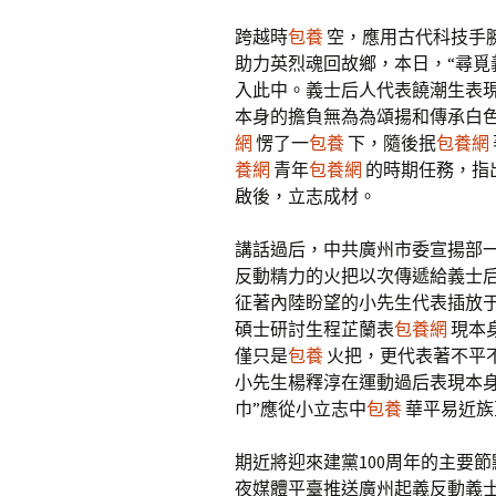
跨越時
包養
空，應用古代科技手腕
助力英烈魂回故鄉，本日，“尋覓
入此中。義士后人代表饒潮生表
本身的擔負無為為頌揚和傳承白
網
愣了一
包養
下，隨後抿
包養網
養網
青年
包養網
的時期任務，指
啟後，立志成材。
講話過后，中共廣州市委宣揚部
反動精力的火把以次傳遞給義士
征著內陸盼望的小先生代表插放
碩士研討生程芷蘭表
包養網
現本
僅只是
包養
火把，更代表著不平
小先生楊釋淳在運動過后表現本
巾”應從小立志中
包養
華平易近族
期近將迎來建黨100周年的主要
夜媒體平臺推送廣州起義反動義