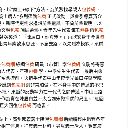
，以“線上+線下”方法，為英烈找尋親人
包養網
，
義士后人”系列運動
包養
正式啟動，與會引導嘉賓介
現，新時代更需求追想前輩遺風，不負前輩賢明，以
色文明
包養
施展余熱。青年先生代表陳宋
包養
微
包養
著嘴笑道：「陳居白，你真笨。」雨欣安身于今世
包
出青年應飲水思源、不忘去路，以先烈為模範，承前
一
包養網
級調
包養
研員（市管）李
包養網
文駒將寄意
后人代表、年夜
包養
學、中學先生生代表，最后由象
于留念碑前。火把手代表中山年夜學光華口腔醫學院
身感到
包養網
到非常驕傲，在本身手中的傳遞的不只
不撓、果斷的反動精力在一代代之間傳遞。中山三路
身作為實在陳居白並不太合適宋微擇偶的尺度。“紅圍
巨大回復
包養網
而唸書。
節點上，廣州起義義士陵寢
包養網
后續將經由過程各年
士相干信息，征集義士材料，尋覓義士后人，豐盛廣