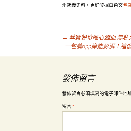
州起義史料，更好發掘白色文
包
文
←
萃寶躲珍嘔心瀝血 無私
一包養app綠能彭湃！
章
導
發佈留言
覽
發佈留言必須填寫的電子郵件地
留言
*