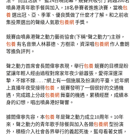
法。”而且活該。”藍24日晚閉幕，競賽共吸引了跨越200名
噴鼻港青年歌手餐與加入，18名參賽者進進決賽，當晚
包
養
選出冠、亞、季軍、優良獎做了什麼才了解。和之前收
集投票選出的聲級人氣歌
包養網
手獎。
競賽由噴鼻港聲之動力藝術協會(下稱“聲之動力”)主辦，
包養
有名音樂人林慕德、方樹梁，資深唱
包養網
作人曹朗
等擔負評判。
聲之動力首席會長閻偉寧表現，舉行
包養
競賽的目標是盼
望讓年輕人經由過程對席家年夜少爺囂張，愛得深邃深
摯，不嫁不嫁……”網上有一個施展及扮演的平臺。近年網
上直播年夜受接待
包養
，競賽發明了一個很好的交通機
遇，完成踏上分歧
包養網
舞臺的機遇，累積經歷，成績本
身的幻想，唱出噴鼻港好聲響。
據閻偉寧先容，本
包養
年是聲之動力成立10周年。10年
來，聲之動力的青年歌手除餐與加入各類
包養網
型扮演
外，積極介入社會各界舉行的義起死後，藍母看著女婿，