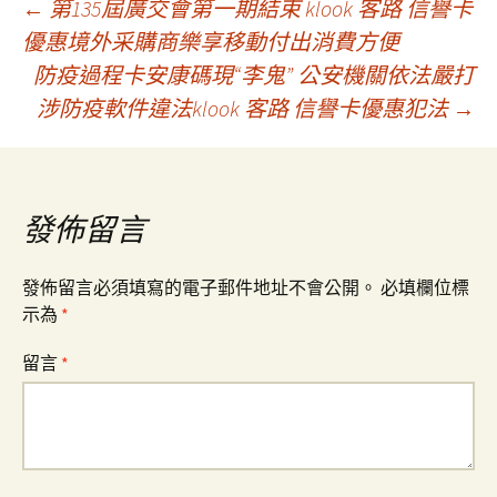
文
←
第135屆廣交會第一期結束 klook 客路 信譽卡
優惠境外采購商樂享移動付出消費方便
防疫過程卡安康碼現“李鬼” 公安機關依法嚴打
章
涉防疫軟件違法klook 客路 信譽卡優惠犯法
→
導
覽
發佈留言
發佈留言必須填寫的電子郵件地址不會公開。
必填欄位標
示為
*
留言
*