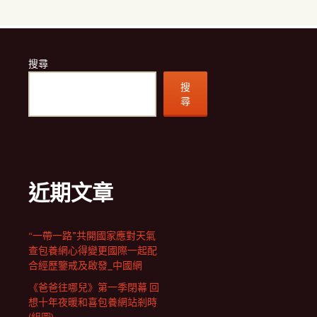
搜尋
搜
尋
近期文章
“一帶一路”共開國家應對天氣
查包養網心得變更國際一起配
合經歷鑒戒及啟發_中國網
《爸爸往哪兒》第一季閉幕 回
想十年夜暖和喜包養網站剎時