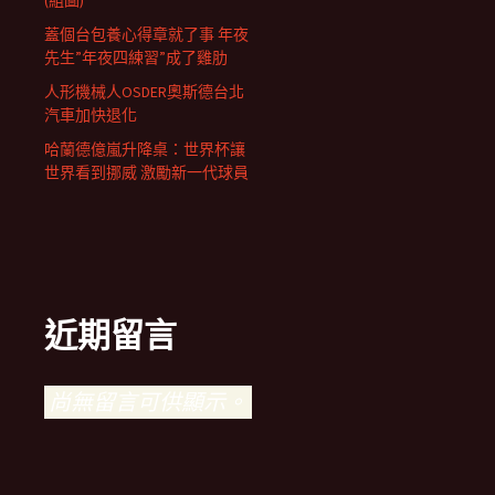
(組圖)
蓋個台包養心得章就了事 年夜
先生”年夜四練習”成了雞肋
人形機械人OSDER奧斯德台北
汽車加快退化
哈蘭德億嵐升降桌：世界杯讓
世界看到挪威 激勵新一代球員
近期留言
尚無留言可供顯示。