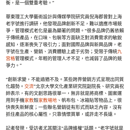
衡，是一個雙重考驗。”
華東理工大學藝術設計與傳媒學院研究員倪海郡曾對上海
老字號進行調研，他發現品牌創新不足，難以適應市場競
爭，管理模式老化是最為顯著的問題。“很多品牌仍舊依賴
于傳統產品，在口味、包裝等方面缺乏對消費需求的敏銳
感知，逐漸喪失了吸引力；面對國際品牌與新興品牌，老
字號在生產、營銷、消費體驗上處于劣勢；受限于傳統
九
宮格
管理模式，年輕的管理人才不足，也減弱了品牌的競
爭力。”
“創新求變，不能過猶不及。某些跨界營銷方式呈現出同質
化趨勢。
交流
”北京大學文化產業研究院副院長、研究員祝
帥表示，有的文創思路很單一，無非就是將商標、圖案運
用到手機
家教
殼
家教場地
、帆布包、冰箱貼等物品上，很
快喪失新鮮度；一些聯名營銷徒有形式而缺乏內容，沒有
抓住產品的核心屬性，只靠情懷買單，或許走不長遠。
記者發現，受訪者尤其關注“品牌維權”話題。“老字號就是