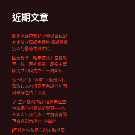
近期文章
膠州為護森和診所體檢目鏡配
套企業守舊綠色通道 保證馳援
疫區的醫療物質供給
國慶賀卡丨昭年夜找九宮格教
室一統，國祚綿長：慶祝中華
國民共和國成立七十周圍年
從“僵局”到“清零”，廣州冼村
舊改15JIUYI俱意室內設計年困
局破解之路｜深度
以“三元雙向”輪迴推進老區查
包養網心得農業新變更——訪
全國人年夜代表、甘肅省慶陽
市委書記黃澤元_中國網
[回想台包養網心得] IT時期周