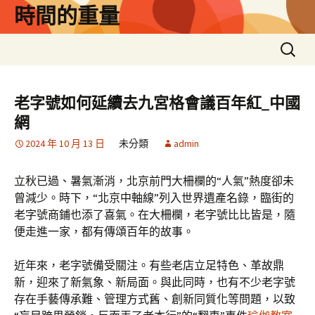
跳
時間的重量
至
主
搜
要
尋
內
關
容
鍵
老字號如何延續去九宮格會議百年紅_中國
字:
網
2024 年 10 月 13 日
未分類
admin
立秋已過、暑氣漸消，北京前門大柵欄的“人氣”熱度卻未
曾減少。時下，“北京中軸線”列入世界遺產名錄，臨街的
老字號商鋪也添了喜氣。在大柵欄，老字號比比皆是，隨
便走進一家，都有傳頌百年的故事。
近年來，老字號備受關注。有些老店立足特色、革故鼎
新，迎來了新氣象、新局面。與此同時，也有不少老字號
存在手藝傳承難、管理方式舊、創新同質化等問題，以致