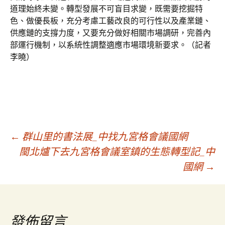
道理始終未變。轉型發展不可盲目求變，既需要挖掘特
色、做優長板，充分考慮工藝改良的可行性以及產業鏈、
供應鏈的支撐力度，又要充分做好相關市場調研，完善內
部運行機制，以系統性調整適應市場環境新要求。（記者
李曉）
文
←
群山里的書法展_中找九宮格會議國網
閩北爐下去九宮格會議室鎮的生態轉型記_中
國網
→
章
導
發佈留言