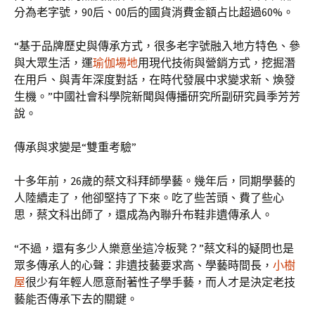
分為老字號，90后、00后的國貨消費金額占比超過60%。
“基于品牌歷史與傳承方式，很多老字號融入地方特色、參
與大眾生活，運
瑜伽場地
用現代技術與營銷方式，挖掘潛
在用戶、與青年深度對話，在時代發展中求變求新、煥發
生機。”中國社會科學院新聞與傳播研究所副研究員季芳芳
說。
傳承與求變是“雙重考驗”
十多年前，26歲的蔡文科拜師學藝。幾年后，同期學藝的
人陸續走了，他卻堅持了下來。吃了些苦頭、費了些心
思，蔡文科出師了，還成為內聯升布鞋非遺傳承人。
“不過，還有多少人樂意坐這冷板凳？”蔡文科的疑問也是
眾多傳承人的心聲：非遺技藝要求高、學藝時間長，
小樹
屋
很少有年輕人愿意耐著性子學手藝，而人才是決定老技
藝能否傳承下去的關鍵。