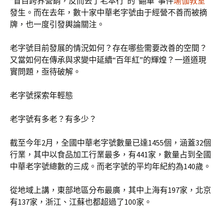
“盲目跨界營銷，反而丟了老本行”的“翻車”事件
瑜伽教室
發生。而在去年，數十家中華老字號由于經營不善而被摘
牌，也一度引發輿論關注。
老字號目前發展的情況如何？存在哪些需要改善的空間？
又當如何在傳承與求變中延續“百年紅”的輝煌？一道道現
實問題，亟待破解。
老字號探索年輕態
老字號有多老？有多少？
截至今年2月，全國中華老字號數量已達1455個，涵蓋32個
行業，其中以食品加工行業最多，有441家，數量占到全國
中華老字號總數的三成。而老字號的平均年紀約為140歲。
從地域上講，東部地區分布最廣，其中上海有197家，北京
有137家，浙江、江蘇也都超過了100家。