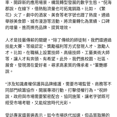
率、開辟新的應用場景，構筑轉型發展的數字生態。”倪海
郡說，在線下，借熱點流量也可拓寬銷路。比如，《繁
花》火了，劇中的酒家、美食等老字號也蹭了熱度。通過
舉辦美食節、城市漫游等活動，將流量轉化為業績、口碑
的增量，進而擦亮品牌、提質增效。
人才是技藝傳薪的關鍵。“除了傳統的師徒制，我們還通過
技能大賽、等級認定、獎勵福利等方式發現人才、激勵人
才。比如，在職稱上設置技師、高級技師、工藝美術大師
等，讓人才有奔頭、有希望。此外，我們進校園、社區、
展會，發現潛在愛好者，尋求高素質的傳承者。”董艷娜
說。
“涉及知識產權保護與品牌維護，需要市場監管、商務等不
同部門統籌協作，開展專項行動，打擊侵權行為。”祝帥
說，政府與市場需要緊密配合、協同施策，讓老字號既可
經受市場考驗，又能綻放時代光彩。
受訪專家還普遍表示，如今市場迭代加速，但品質取勝的