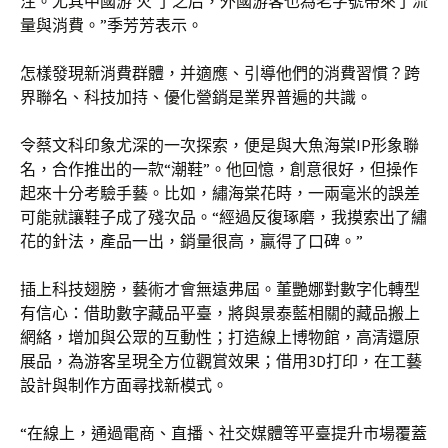
注。尤其中國游‘火’了之后，外國游客也為老字號帶來了流
量與消費。”季芳芳表示。
怎樣發現新消費群體，并適應、引導他們的消費習慣？跨
界聯名、科技加持、優化營銷是業界普遍的共識。
令蔡文科印象尤深的一次探索，便是與大魚海棠IP形象聯
名，合作推出的一款“潮鞋”。他回憶，創意很好，但操作
起來十分考驗手藝。比如，繡海棠花時，一兩毫米的誤差
可能就讓鞋子成了殘次品。“經過反復琢磨，我摸索出了繡
花的針法，產品一出，銷量很高，贏得了口碑。”
插上科技翅膀，藝術才會無遠弗屆。董艷娜對數字化轉型
有信心：借助數字藏品平臺，將與景泰藍相關的藏品搬上
網絡，增加與公眾的互動性；打造線上博物館，高清還原
展品，為游客呈現全方位觀賞效果；借用3D打印，在工藝
設計與制作方面尋找新模式。
“在線上，通過電商、直播、社交媒體等平臺提升市場覆蓋