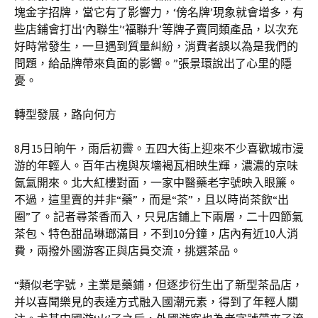
塊金字招牌，當它有了影響力，‘傍名牌’現象就會增多，有
些店鋪會打出‘內聯生’‘福聯升’等牌子賣同類產品，以次充
好時常發生，一旦遇到質量糾紛，消費者誤以為是我們的
問題，給品牌帶來負面的影響。”張景環說出了心里的隱
憂。
轉型發展，路向何方
8月15日晌午，雨后初霽。五四大街上迎來不少喜歡城市漫
游的年輕人。百年古槐與灰墻褐瓦相映生輝，濃濃的京味
氤氳開來。北大紅樓對面，一家中醫藥老字號映入眼簾。
不過，這里賣的并非“藥”，而是“茶”，且以時尚茶飲“出
圈”了。記者尋茶香而入，只見店鋪上下兩層，二十四節氣
茶包、特色甜品琳瑯滿目，不到10分鐘，店內有近10人消
費，兩撥外國游客正與店員交流，挑選茶品。
“類似老字號，主業是藥鋪，但逐步衍生出了新型茶品店，
并以喜聞樂見的表達方式融入國潮元素，得到了年輕人關