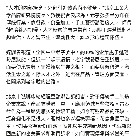
“人才的內部培育、外部引進體系尚不健全。”北京工業大
學品牌研究院院長、教授祝合良認為，老字號多半分布在
傳統行業，像餐飲、食品加工、手工藝勞動強度大，“師帶
徒”培養周期慢，人才斷層等問題常有；局限于經營機制不
夠靈活，人才留不住、流動性大，難以形成穩定隊伍。
媒體曾報道，全國中華老字號中，約10%的企業處于蓬勃
發展狀態，但近一半處于虧損。老字號發展任重道遠，一
面要傳承經典，守護賴以生存之根；一面要與時俱進，激
活生命之源。除人才之外，能否在產品、管理方面突圍，
也關系到老字號的出路。
北京市琺瑯廠總經理董艷娜告訴記者，對于傳統手工制造
企業來說，產品結構過于單一，應用領域有些狹窄。景泰
藍作為一種歷史悠久的傳統工藝，如今有些產品的花紋、
瓶身變化不是很大，題材也多以福祿壽禧、花鳥魚蟲等為
主。“如果沒有新鮮血液，就難以生成創新基因，也就難以
回應新的審美需求和消費訴求，如何實現傳承與求變的平