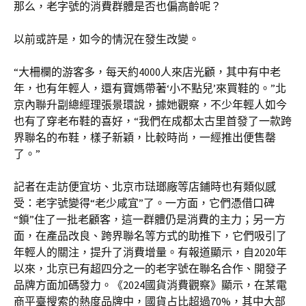
那么，老字號的消費群體是否也偏高齡呢？
以前或許是，如今的情況在發生改變。
“大柵欄的游客多，每天約4000人來店光顧，其中有中老
年，也有年輕人，還有寶媽帶著‘小不點兒’來買鞋的。”北
京內聯升副總經理張景環說，據她觀察，不少年輕人如今
也有了穿老布鞋的喜好，“我們在成都太古里首發了一款跨
界聯名的布鞋，樣子新穎，比較時尚，一經推出便售罄
了。”
記者在走訪便宜坊、北京市琺瑯廠等店鋪時也有類似感
受：老字號變得“老少咸宜”了。一方面，它們憑借口碑
“鎖”住了一批老顧客，這一群體仍是消費的主力；另一方
面，在產品改良、跨界聯名等方式的助推下，它們吸引了
年輕人的關注，提升了消費增量。有報道顯示，自2020年
以來，北京已有超四分之一的老字號在聯名合作、開發子
品牌方面加碼發力。《2024國貨消費觀察》顯示，在某電
商平臺搜索的熱度品牌中，國貨占比超過70%，其中大部