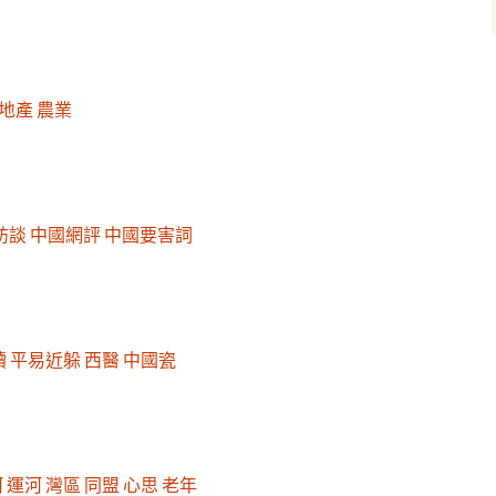
地產
農業
訪談
中國網評
中國要害詞
讀
平易近躲
西醫
中國瓷
河
運河
灣區
同盟
心思
老年