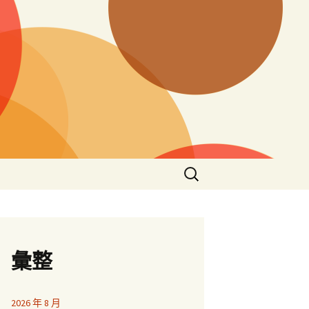
搜
尋
關
鍵
字:
彙整
2026 年 8 月