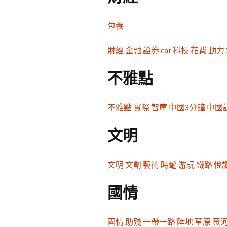
包養
財經
金融
證券
car
科技
花費
動力
不雅點
不雅點
實際
智庫
中國3分鐘
中國
文明
文明
文創
藝術
時髦
游玩
鐵路
悅
國情
國情
助殘
一帶一路
陸地
草原
黃