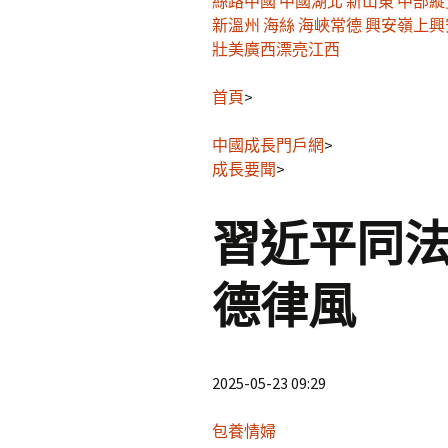
絲路中國
中國湖北
新山東
中部縱
新溫州
海絲
海峽
常德
興安嶺上興
壯美廣西
漂亮江西
首頁
>
中國成長門戶網
>
成長要聞
>
習近平同
德律風
2025-05-23 09:29
包養情婦