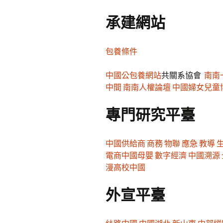
承建網站
包養條件
中國公
包養網站
共關系協會
南南
中間
南南人權論壇
中國婦女兒童
專門研究平臺
中國供給商
商務
物聯
應急
教導
電商中國
母嬰
數字經濟
中國溯源
漫
高校中國
外宣平臺