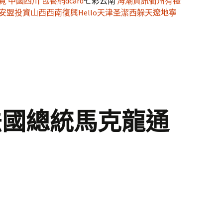
覽
中國四川
包養網dcard
七彩云南
海潮資訊
衢州有禮
安盟
投資山西
西南復興
Hello天津
圣潔西躲
天遼地寧
法國總統馬克龍通