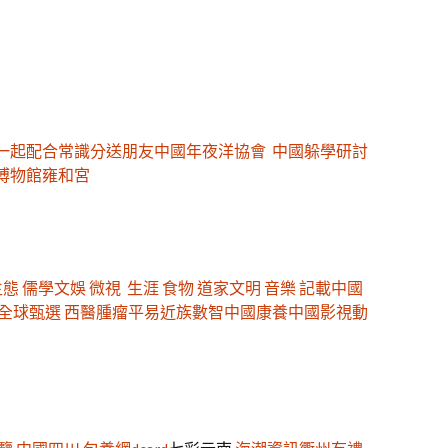
一起配合常識分送朋友
中國年夜洋協會
中國躲學研討
博物館
雍和宮
生態
儒學
文娛
微視
生涯
食物
道家文明
音樂
記載中國
全球甄選
西醫腫瘤
平易近族
數智中國
康養中國
影視
動