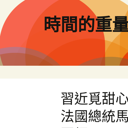
跳
至
主
時間的重
要
內
容
習近覓甜
法國總統馬