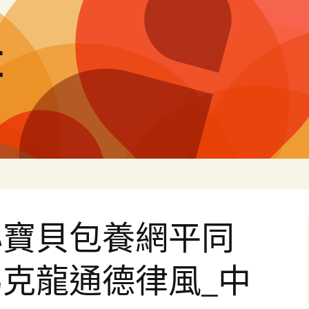
量
心寶貝包養網平同
克龍通德律風_中