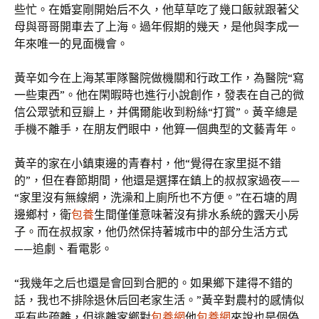
些忙。在婚宴剛開始后不久，他草草吃了幾口飯就跟著父
母與哥哥開車去了上海。過年假期的幾天，是他與李成一
年來唯一的見面機會。
黃辛如今在上海某軍隊醫院做機關和行政工作，為醫院“寫
一些東西”。他在閑暇時也進行小說創作，發表在自己的微
信公眾號和豆瓣上，并偶爾能收到粉絲“打賞”。黃辛總是
手機不離手，在朋友們眼中，他算一個典型的文藝青年。
黃辛的家在小鎮東邊的青春村，他“覺得在家里挺不錯
的”，但在春節期間，他還是選擇在鎮上的叔叔家過夜——
“家里沒有無線網，洗澡和上廁所也不方便。”在石塘的周
邊鄉村，衛
包養
生間僅僅意味著沒有排水系統的露天小房
子。而在叔叔家，他仍然保持著城市中的部分生活方式
——追劇、看電影。
“我幾年之后也還是會回到合肥的。如果鄉下建得不錯的
話，我也不排除退休后回老家生活。”黃辛對農村的感情似
乎有些疏離，但逃離家鄉對
包養網
他
包養網
來說也是個偽