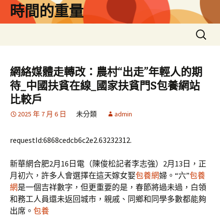
跳
時間的重量
至
主
搜
要
尋
內
關
容
鍵
網絡媒體走轉改：農村“出走”年輕人的期
字:
待_中國扶貧在線_國家扶貧門S包養網站
比較戶
2025 年 7 月 6 日
未分類
admin
requestId:6868cedcb6c2e2.63232312.
新華網合肥2月16日電（陳俊松記者李志強）2月13日，正
月初六，許多人會選擇在這天嫁女娶
包養網
婦。“六”
包養
網
是一個吉祥數字，但更重要的是，春節將過未過，白領
和務工人員還未返回城市，親戚、同鄉和同學多數都能夠
出席。
包養