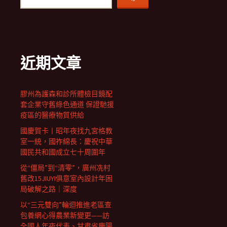
近期文章
膠州為護森和診所體檢目鏡配
套企業守舊綠色通道 保證馳援
疫區的醫療物質供給
國慶賀卡丨昭年夜找九宮格教
室一統，國祚綿長：慶祝中華
國民共和國成立七十周圍年
從“僵局”到“清零”，廣州冼村
舊改15JIUYI俱意室內設計年困
局破解之路｜深度
以“三元雙向”輪迴推進老區查
包養網心得農業新變更——訪
全國人年夜代表、甘肅省慶陽