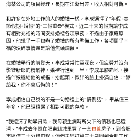
海某公司的項目經理，長期在江浙出差，收入相對可觀。
和許多在外地工作的人的婚禮一樣，李成選擇了“年假+春
節假期+婚假”的“三假重疊”模式。近二十天的假期讓李成
有相對充裕的時間安排婚禮各項事務，不過由于家庭原
因，他幾乎一手包辦了婚禮的所有準備工作，各項關乎幸
福的瑣碎事情還是讓他焦頭爛額。
在婚禮舉行的前幾天，李成常常忙至深夜。但疲勞并沒有
影響新郎的精氣神，婚禮行進到一半，李成單膝跪地，接
過伴娘遞給他的戒指，抬起頭，微胖的臉上掛滿自信：“嫁
給我，你不會后悔的！”
李成相信自己說的不是一句婚禮上的“慣例話”， 畢業僅三
年多，他已經積累了相對可觀的存款。
“我還清了助學貸款，我母親生病時所欠下的債務也已還
清。”李成去年還在肥東縣城里買了一套
包養
房子，到合肥
市區僅二十分鐘車程。他們夫婦打算三十歲回到合肥工作