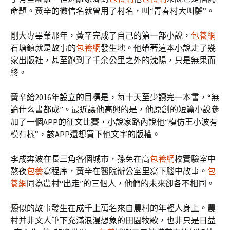
命題。黃辛的微信名就曾用了村名，叫“青春村大叫驢”。
剛大專畢業那年，黃辛完成了自己的第一部小說，
包養網
石塘鎮就是故事的
包養網
發生地。他帶著這本小說走了幾
家出版社，甚至跑到了千余公里之外的沈陽，只是無果而
終。
黃辛給2016年設立的目標是，每十天至少讀完一本書，“無
論什么書都成”。最近讓他高興的是，他原創的短篇小說參
加了一個APP的征文比賽，小說家路內說他“模仿王小波有
模有樣”，該APP還想買下他文字的版權。
李成奔波在長三角各個城市，孫免在高
包養網
校實驗室中
熬夜
包養
寫程序，黃辛在醫院辦公室里寫下腦中故事。
包
養網
同為農村“出走”的三個人，他們的未來卻各不相同。
類似的故事發生在成千上萬名來自農村的年輕人身上。農
村并非文人筆下充滿浪漫想象的田園牧歌，也非只是日益