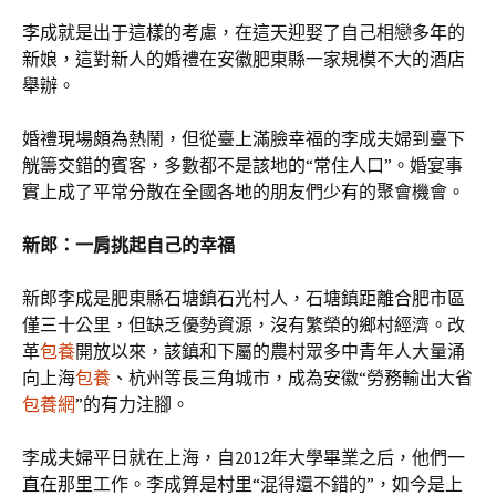
李成就是出于這樣的考慮，在這天迎娶了自己相戀多年的
新娘，這對新人的婚禮在安徽肥東縣一家規模不大的酒店
舉辦。
婚禮現場頗為熱鬧，但從臺上滿臉幸福的李成夫婦到臺下
觥籌交錯的賓客，多數都不是該地的“常住人口”。婚宴事
實上成了平常分散在全國各地的朋友們少有的聚會機會。
新郎：一肩挑起自己的幸福
新郎李成是肥東縣石塘鎮石光村人，石塘鎮距離合肥市區
僅三十公里，但缺乏優勢資源，沒有繁榮的鄉村經濟。改
革
包養
開放以來，該鎮和下屬的農村眾多中青年人大量涌
向上海
包養
、杭州等長三角城市，成為安徽“勞務輸出大省
包養網
”的有力注腳。
李成夫婦平日就在上海，自2012年大學畢業之后，他們一
直在那里工作。李成算是村里“混得還不錯的”，如今是上