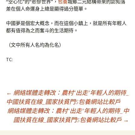
“空心化”的“悲慘世界”，
包養
城鄉二元結構帶來的認知落
差在個人命運身上總是顯得過分簡單。
中國夢是個宏大概念，而在這個小鎮上，就是所有年輕人
都有值得為之而奮斗的生活期待。
（文中所有人名均為化名）
TC:
文
←
網絡媒體走轉改：農村“出走”年輕人的期待_
中國扶貧在線_國家扶貧門S包養網站比較戶
網絡媒體走轉改：農村“出走”年輕人的期待_中
章
國扶貧在線_國家扶貧門S包養網站比較戶
→
導