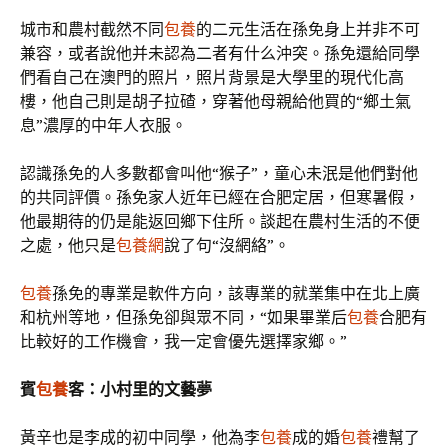
城市和農村截然不同
包養
的二元生活在孫免身上并非不可
兼容，或者說他并未認為二者有什么沖突。孫免還給同學
們看自己在澳門的照片，照片背景是大學里的現代化高
樓，他自己則是胡子拉碴，穿著他母親給他買的“鄉土氣
息”濃厚的中年人衣服。
認識孫免的人多數都會叫他“猴子”，童心未泯是他們對他
的共同評價。孫免家人近年已經在合肥定居，但寒暑假，
他最期待的仍是能返回鄉下住所。談起在農村生活的不便
之處，他只是
包養網
說了句“沒網絡”。
包養
孫免的專業是軟件方向，該專業的就業集中在北上廣
和杭州等地，但孫免卻與眾不同，“如果畢業后
包養
合肥有
比較好的工作機會，我一定會優先選擇家鄉。”
賓
包養
客：小村里的文藝夢
黃辛也是李成的初中同學，他為李
包養
成的婚
包養
禮幫了