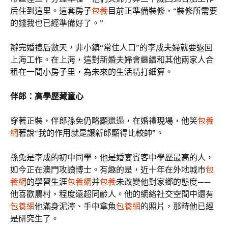
后住到這里。這套房子
包養
目前正準備裝修，“裝修所需要
的錢我也已經準備好了。”
辦完婚禮后數天，非小鎮“常住人口”的李成夫婦就要返回
上海工作。在上海，這對新婚夫婦會繼續和其他兩家人合
租在一間小房子里，為未來的生活精打細算。
伴郎：高學歷藏童心
穿著正裝，伴郎孫免仍略顯邋遢，在婚禮現場，他笑
包養
網
著說“我的作用就是讓新郎顯得比較帥”。
孫免是李成的初中同學，他是婚宴賓客中學歷最高的人，
如今正在澳門攻讀博士。有趣的是，近十年在外地城市
包
養網
的學習生涯
包養網
并
包養
未改變他對家鄉的態度——
他喜歡農村，程度遠超同齡人。他的網絡社交空間中還有
包養網
他滿身泥濘、手中拿魚
包養網
的照片，那時他已經
是研究生了。