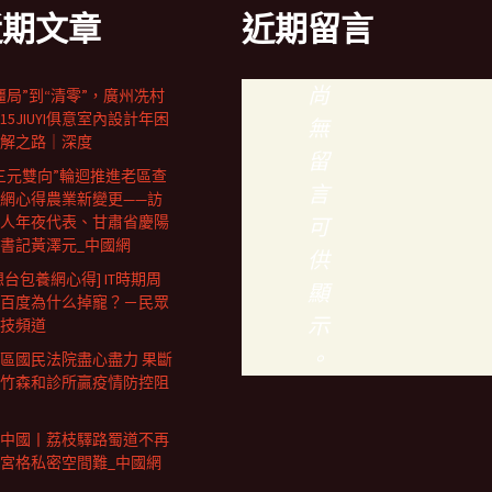
近期文章
近期留言
尚
僵局”到“清零”，廣州冼村
15JIUYI俱意室內設計年困
無
解之路｜深度
留
三元雙向”輪迴推進老區查
言
網心得農業新變更——訪
人年夜代表、甘肅省慶陽
可
書記黃澤元_中國網
供
想台包養網心得] IT時期周
顯
百度為什么掉寵？－民眾
示
技頻道
。
區國民法院盡心盡力 果斷
竹森和診所贏疫情防控阻
中國丨荔枝驛路蜀道不再
宮格私密空間難_中國網