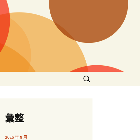
搜
尋
關
鍵
字:
彙整
2026 年 8 月