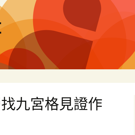
量
勞找九宮格見證作