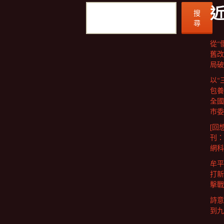
搜
尋
從“
舊改
局破
以“
包養
全國
市委
[回
刊：
網科
牟平
打新
擊戰
詩意
到九