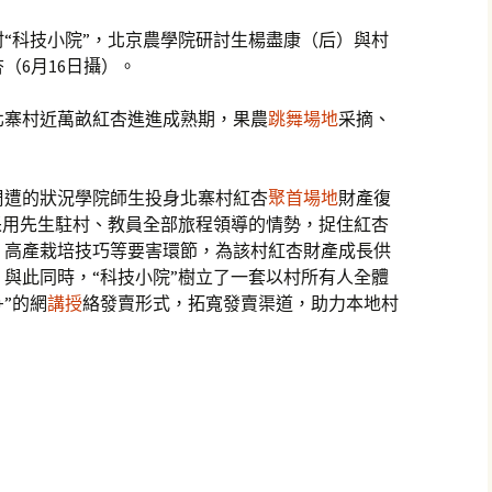
“科技小院”，北京農學院研討生楊盡康（后）與村
（6月16日攝）。
北寨村近萬畝紅杏進進成熟期，果農
跳舞場地
采摘、
周遭的狀況學院師生投身北寨村紅杏
聚首場地
財產復
，采用先生駐村、教員全部旅程領導的情勢，捉住紅杏
、高產栽培技巧等要害環節，為該村紅杏財產成長供
與此同時，“科技小院”樹立了一套以村所有人全體
+”的網
講授
絡發賣形式，拓寬發賣渠道，助力本地村