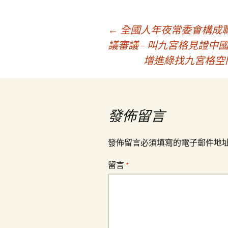
文
←
全國人年夜常委會構成
議審議 – 叫九宮格見證中
增進綠找九宮格空
章
導
發佈留言
覽
發佈留言必須填寫的電子郵件地
留言
*