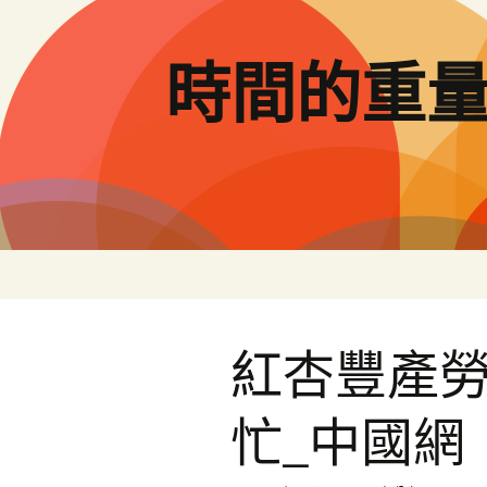
跳
至
主
時間的重
要
內
容
紅杏豐產
忙_中國網