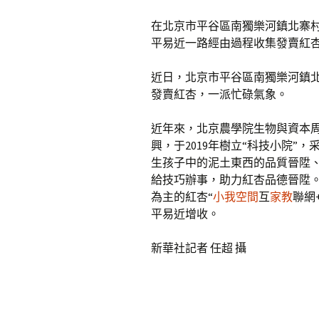
在北京市平谷區南獨樂河鎮北寨村
平易近一路經由過程收集發賣紅杏
近日，北京市平谷區南獨樂河鎮
發賣紅杏，一派忙碌氣象。
近年來，北京農學院生物與資本
興，于2019年樹立“科技小院”
生孩子中的泥土東西的品質晉陞
給技巧辦事，助力紅杏品德晉陞。
為主的紅杏“
小我空間
互
家教
聯網
平易近增收。
新華社記者 任超 攝