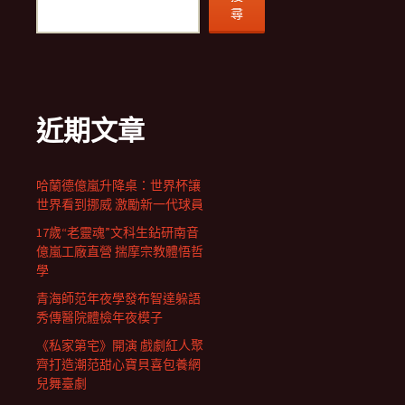
尋
近期文章
哈蘭德億嵐升降桌：世界杯讓
世界看到挪威 激勵新一代球員
17歲“老靈魂”文科生鉆研南音
億嵐工廠直營 揣摩宗教體悟哲
學
青海師范年夜學發布智達躲語
秀傳醫院體檢年夜模子
《私家第宅》開演 戲劇紅人聚
齊打造潮范甜心寶貝喜包養網
兒舞臺劇