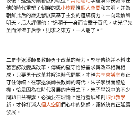
恢復，進進持續發展的軌道。
舞蹈場地
李退溪師長教師在
他的時代重塑了朝鮮的思
小樹屋
惟
個人空間
和文明，并為
朝鮮此后的歷史發展奠基了主要的道統精力，一向延續到
明天。后人評價他：“道積于一身而言垂于百代，功光乎先
圣而澤流于后學，則求之東方，一人罷了。”
二是李退溪師長教師勇于改革的精力。堅守傳統并不料味
著否認改變與改革，傳統的堅守恰好需求與改革相輔相
成，只要勇于改革并解決時代問題，才幹
共享會議室
真正
守住傳統。在李退溪師長教師的時代，朱子學說面臨危
機，恰是因為在時代發展的佈景之下，朱子學說中的不少
問題日益裸露，必須要在理論上進行發展和創
1對1教學
新，才幹打消人
個人空間
們心中的迷惑，讓道統真正延續
發展。