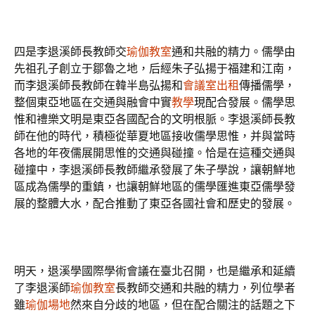
四是李退溪師長教師交
瑜伽教室
通和共融的精力。儒學由
先祖孔子創立于鄒魯之地，后經朱子弘揚于福建和江南，
而李退溪師長教師在韓半島弘揚和
會議室出租
傳播儒學，
整個東亞地區在交通與融會中實
教學
現配合發展。儒學思
惟和禮樂文明是東亞各國配合的文明根脈。李退溪師長教
師在他的時代，積極從華夏地區接收儒學思惟，并與當時
各地的年夜儒展開思惟的交通與碰撞。恰是在這種交通與
碰撞中，李退溪師長教師繼承發展了朱子學說，讓朝鮮地
區成為儒學的重鎮，也讓朝鮮地區的儒學匯進東亞儒學發
展的整體大水，配合推動了東亞各國社會和歷史的發展。
明天，退溪學國際學術會議在臺北召開，也是繼承和延續
了李退溪師
瑜伽教室
長教師交通和共融的精力，列位學者
雖
瑜伽場地
然來自分歧的地區，但在配合關注的話題之下