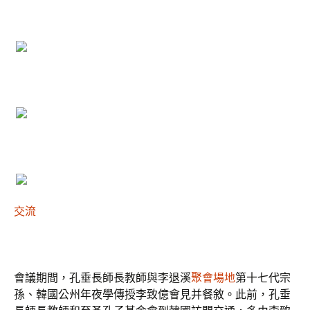
交流
會議期間，孔垂長師長教師與李退溪
聚會場地
第十七代宗
孫、韓國公州年夜學傳授李致億會見并餐敘。此前，孔垂