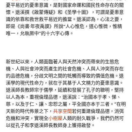
憂平易近的憂患意識，是對國家命運和國民性命存在的關
懷。退溪撰《啟蒙傳疑》和《圣學十圖》，可謂是憂患意
識的依靠和救世救平易近的擔當。退溪認為，心法之要，
即是《尚書·年夜禹謨》所說“人心惟危，道心惟微，惟精
唯一，允執厥中”的十六字心傳。
新世紀以來，人類面臨著人與天然沖突而帶來的生態危
機、人與社會沖突而產生的社會危機、人與人沖突而存在
的品德危機，分歧文明之間的牴觸而導致的價值危機。退
溪學的現代性命力，就在于其基于人文精力的憂患意識。
退溪師長教師宗于儒學，延續和發展了孔子的聰明，堅持
以人為本，重視倫理品德，退溪說：“治國本于孝、悌、
慈，以及于仁、讓、忠恕之屬，平全國亦本于三者。”在明
天新的時代佈景之下，
共享空間
若何重建倫理品德，消弭
危機和沖突，實現全
小樹屋
人類的耐久戰爭，我們仍然可
以從孔子和李退溪師長教師身上獲得啟發。