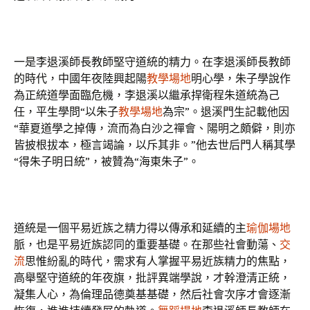
一是李退溪師長教師堅守道統的精力。在李退溪師長教師
的時代，中國年夜陸興起陽
教學場地
明心學，朱子學說作
為正統道學面臨危機，李退溪以繼承捍衛程朱道統為己
任，平生學問“以朱子
教學場地
為宗”。退溪門生記載他因
“華夏道學之掉傳，流而為白沙之禪會、陽明之頗僻，則亦
皆披根拔本，極言竭論，以斥其非。”他去世后門人稱其學
“得朱子明日統”，被贊為“海東朱子”。
道統是一個平易近族之精力得以傳承和延續的主
瑜伽場地
脈，也是平易近族認同的重要基礎。在那些社會動蕩、
交
流
思惟紛亂的時代，需求有人掌握平易近族精力的焦點，
高舉堅守道統的年夜旗，批評異端學說，才幹澄清正統，
凝集人心，為倫理品德奠基基礎，然后社會次序才會逐漸