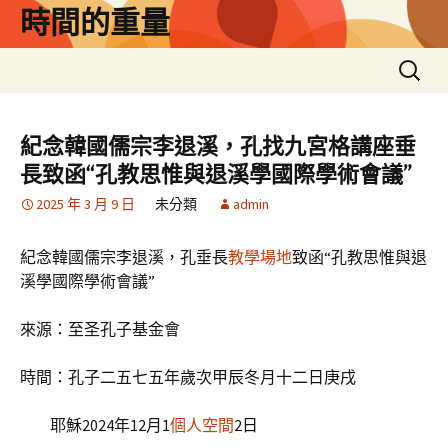
跳
時間的重量
至
主
搜
要
尋
內
關
容
鍵
紀念韓國儒宗李退溪，孔找九宮格講座垂
字:
長致函“孔教思惟與退溪學國際學術會議”
2025 年 3 月 9 日
未分類
admin
紀念韓國儒宗李退溪，孔垂長
教學場地
致函“孔教思惟與退
溪學國際學術會議”
來源：至圣孔子基金會
時間：孔子二五七五年歲次甲辰冬月十二日庚戌
耶穌2024年12月1
個人空間
2日