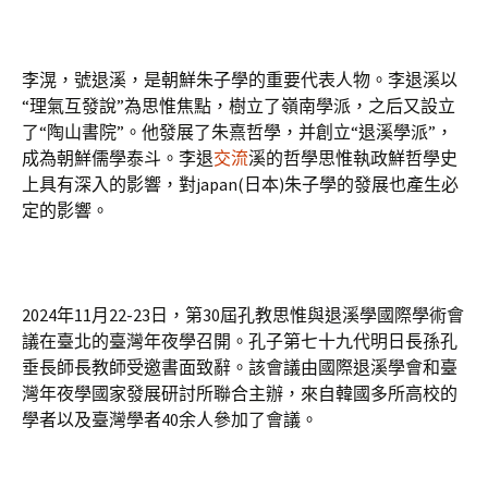
李滉，號退溪，是朝鮮朱子學的重要代表人物。李退溪以
“理氣互發說”為思惟焦點，樹立了嶺南學派，之后又設立
了“陶山書院”。他發展了朱熹哲學，并創立“退溪學派”，
成為朝鮮儒學泰斗。李退
交流
溪的哲學思惟執政鮮哲學史
上具有深入的影響，對japan(日本)朱子學的發展也產生必
定的影響。
2024年11月22-23日，第30屆孔教思惟與退溪學國際學術會
議在臺北的臺灣年夜學召開。孔子第七十九代明日長孫孔
垂長師長教師受邀書面致辭。該會議由國際退溪學會和臺
灣年夜學國家發展研討所聯合主辦，來自韓國多所高校的
學者以及臺灣學者40余人參加了會議。