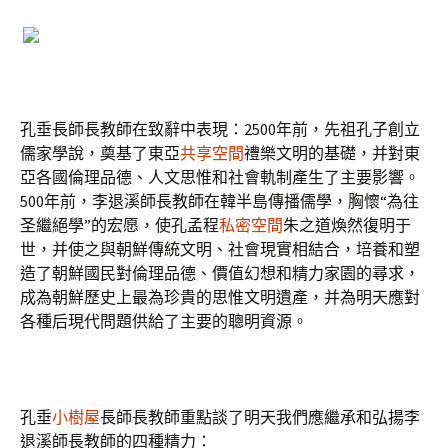
孔垂長師長教師在致辭中表現：2500年前，先祖孔子創立
儒家學說，奠基了東亞
共享空間
禮樂文明的基礎，并對東
亞各國倫理品德、人文思惟和社會軌制產生了主要影響。
500年前，李退溪師長教師在韓半島傳播儒學，胸懷“為往
圣繼絕學”的宏愿，使孔孟程
私密空間
朱之道煥然復明于
世，并使之與朝鮮傳統文明、社會現實相結合，培養和塑
造了朝鮮國民對倫理品德、價值幻想和精力家園的尋求，
成為朝鮮歷史上最為珍貴的思惟文明遺產，并為明天應對
各種后現代問題供給了主要的聰明資源。
孔垂
小樹屋
長師長教師重點談了明天我們應繼承和弘揚李
退溪師長教師的四種精力：