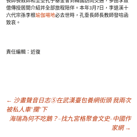
長師長教師和至圣孔子基金會到韓國訪問交通，多由李致
億傳授居間介紹并全部旅程陪伴。本年3月7日，李退溪十
六代宗孫李根
瑜伽場地
必去世時，孔垂長師長教師發唁函
致哀。
責任編輯：近復
文
←
沙畫聲音日志⑤在武漢臺包養網街頭 我兩次
被私人車“攔”下
海瑞為何不吃鵝？–找九宮格聚會文史–中國作
章
家網
→