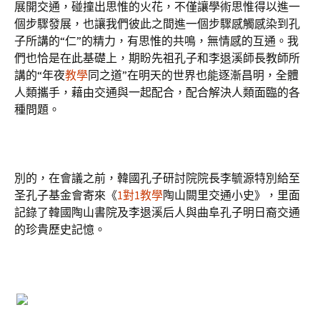
展開交通，碰撞出思惟的火花，不僅讓學術思惟得以進一
個步驟發展，也讓我們彼此之間進一個步驟感觸感染到孔
子所講的“仁”的精力，有思惟的共鳴，無情感的互通。我
們也恰是在此基礎上，期盼先祖孔子和李退溪師長教師所
講的“年夜
教學
同之道”在明天的世界也能逐漸昌明，全體
人類攜手，藉由交通與一起配合，配合解決人類面臨的各
種問題。
別的，在會議之前，韓國孔子研討院院長李毓源特別給至
圣孔子基金會寄來《
1對1教學
陶山闕里交通小史》，里面
記錄了韓國陶山書院及李退溪后人與曲阜孔子明日裔交通
的珍貴歷史記憶。