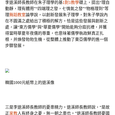
李退溪師長教師在朱子理學的基
1對1教學
礎上，提出“理自
動靜，理有體用”“四端理之發，七情氣之發”“物格理到”等
理
舞蹈教室
論學說，以創新發展朱子理學，對朱子學說內
在不圓滿之處給出了積極的解方。恰是這些發展與創新之
處，讓“東方儒學”與“華夏儒學”開始能夠分庭抗禮，并獲
得當時華夏年夜儒的尊重，也意味著儒學執政鮮真正扎
根，并煥發勃勃生機，從整體上推動了東亞儒學的進一個
步驟發展。
韓國1000元紙幣上的退溪像
三是李退溪師長教師的憂患精力。退溪師長教師說，“是故
正
家教
人有終身之憂，無一朝之患也。”退溪師長教師憂國