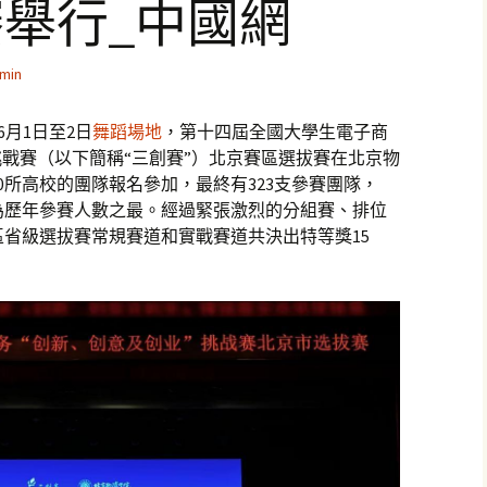
舉行_中國網
min
6月1日至2日
舞蹈場地
，第十四屆全國大學生電子商
挑戰賽（以下簡稱“三創賽”）北京賽區選拔賽在北京物
0所高校的團隊報名參加，最終有323支參賽團隊，
，為歷年參賽人數之最。經過緊張激烈的分組賽、排位
省級選拔賽常規賽道和實戰賽道共決出特等獎15