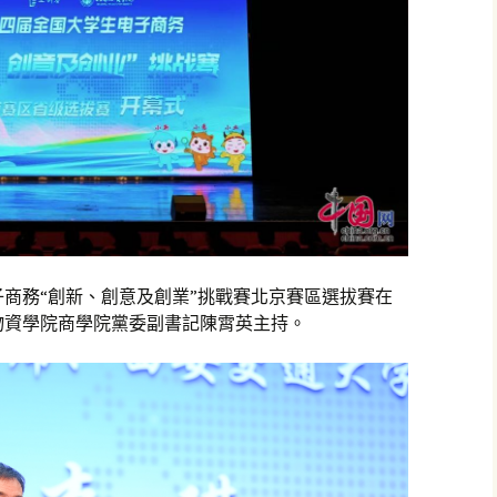
子商務“創新、創意及創業”挑戰賽北京賽區選拔賽在
物資學院商學院黨委副書記陳霄英主持。