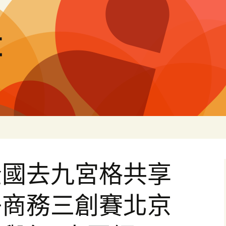
量
全國去九宮格共享
子商務三創賽北京