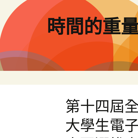
跳
至
主
時間的重
要
內
容
第十四屆
大學生電