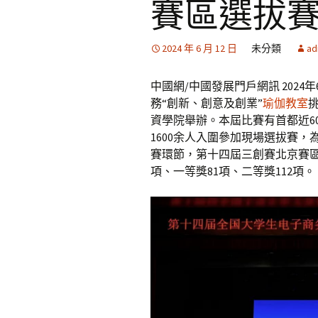
賽區選拔賽
2024 年 6 月 12 日
未分類
ad
中國網/中國發展門戶網訊 2024年
務“創新、創意及創業”
瑜伽教室
資學院舉辦。本屆比賽有首都近6
1600余人入圍參加現場選拔賽
賽環節，第十四屆三創賽北京賽區
項、一等獎81項、二等獎112項。