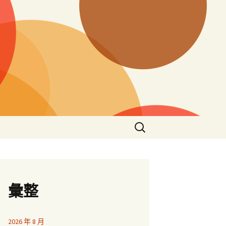
搜
尋
關
鍵
字:
彙整
2026 年 8 月