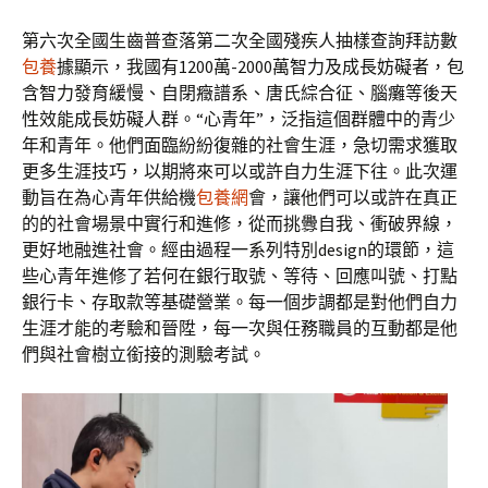
第六次全國生齒普查落第二次全國殘疾人抽樣查詢拜訪數
包養
據顯示，我國有1200萬-2000萬智力及成長妨礙者，包
含智力發育緩慢、自閉癥譜系、唐氏綜合征、腦癱等後天
性效能成長妨礙人群。“心青年”，泛指這個群體中的青少
年和青年。他們面臨紛紛復雜的社會生涯，急切需求獲取
更多生涯技巧，以期將來可以或許自力生涯下往。此次運
動旨在為心青年供給機
包養網
會，讓他們可以或許在真正
的的社會場景中實行和進修，從而挑釁自我、衝破界線，
更好地融進社會。經由過程一系列特別design的環節，這
些心青年進修了若何在銀行取號、等待、回應叫號、打點
銀行卡、存取款等基礎營業。每一個步調都是對他們自力
生涯才能的考驗和晉陞，每一次與任務職員的互動都是他
們與社會樹立銜接的測驗考試。