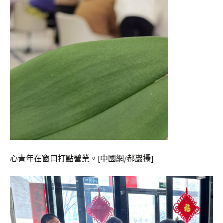
心青年在窗口打點營業。[中國網/郝巖攝]