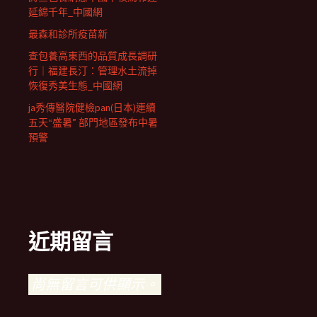
延綿千年_中國網
最森和診所疫苗新
查包養高東西的品質成長調研
行｜福建長汀：管理水土流掉
恢復秀美生態_中國網
ja秀傳醫院健檢pan(日本)連續
五天“盛暑” 部門地區發布中暑
預警
近期留言
尚無留言可供顯示。