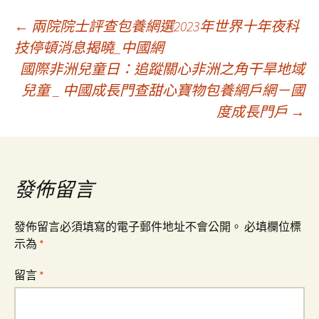
文
←
兩院院士評查包養網選2023年世界十年夜科
技停頓消息揭曉_中國網
國際非洲兒童日：追蹤關心非洲之角干旱地域
章
兒童 _ 中國成長門查甜心寶物包養網戶網－國
度成長門戶
→
導
覽
發佈留言
發佈留言必須填寫的電子郵件地址不會公開。
必填欄位標
示為
*
留言
*