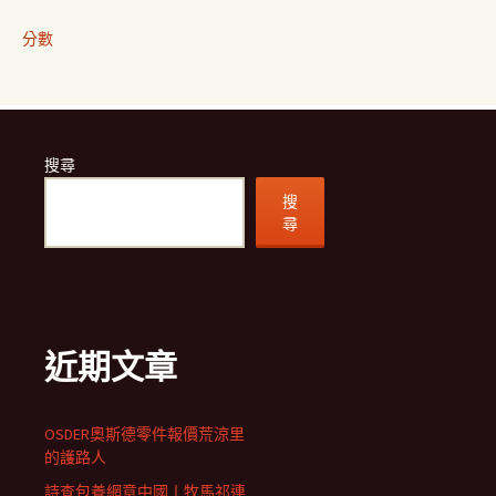
分數
搜尋
搜
尋
近期文章
OSDER奧斯德零件報價荒涼里
的護路人
詩查包養網意中國丨牧馬祁連