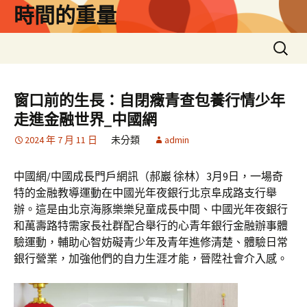
跳
時間的重量
至
主
搜
要
尋
內
關
容
鍵
窗口前的生長：自閉癥青查包養行情少年
字:
走進金融世界_中國網
2024 年 7 月 11 日
未分類
admin
中國網/中國成長門戶網訊（郝巖 徐林）3月9日，一場奇
特的金融教導運動在中國光年夜銀行北京阜成路支行舉
辦。這是由北京海豚樂樂兒童成長中間、中國光年夜銀行
和萬壽路特需家長社群配合舉行的心青年銀行金融辦事體
驗運動，輔助心智妨礙青少年及青年進修清楚、體驗日常
銀行營業，加強他們的自力生涯才能，晉陞社會介入感。