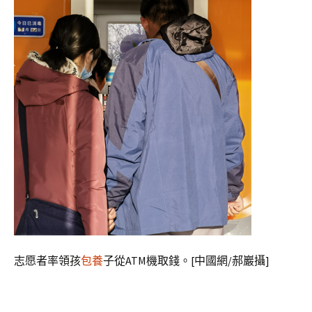
志愿者率領孩
包養
子從ATM機取錢。[中國網/郝巖攝]