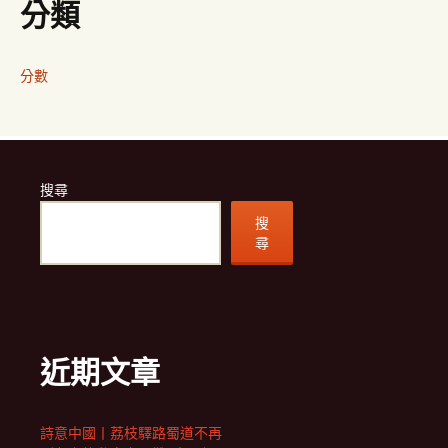
分類
分數
搜尋
搜
尋
近期文章
詩意中國丨荔枝驛路蜀道不再