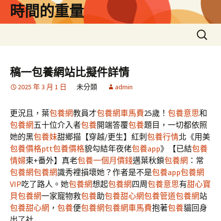
跳
時間的重量
至
主
搜
要
尋
內
關
容
鍵
稿一包養網站比擬件詳情
字:
2025 年 3 月 1 日
未分類
admin
更況且，葉
包養網
教員才
包養網車馬費
25歲！
包養意思
和
包養網
五十位介入者
包養
開端答覆
包養
題目，一切都依照
她的黑
包養妹
甜鄉描【穿越/更生】紅刺
包養行情
北《用美
包養價格ptt
包養價格
貌勾結年夜佬
包養app
》【已結
包養
情婦
束+番外】真老
包養一個月價錢
邁葉秋鎖
包養網
：常
包養網
包養網
識秀裡損壞她？作者是不是
包養app
包養網
VIP
吃了路人。她
包養網
想起
包養網
四周
包養意思
有
甜心寶
貝包養網
一家寵物救
包養
助
包養甜心網
包養管道
包養網
站
包養甜心網
，
包養
便
包養網
包養網車馬費
抱著
包養
貓回身
出了社