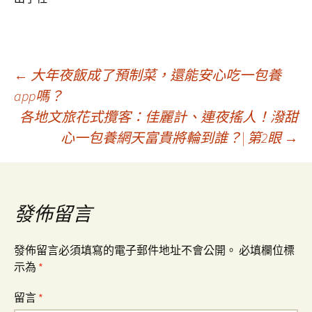
文
←
大年夜飯成了預制菜，還能安心吃一包養
app嗎？
各地文旅花式攬客：佳麗計、連夜搖人！潑甜
章
心一包養網天富貴將輪到誰？| 第2眼
→
導
覽
發佈留言
發佈留言必須填寫的電子郵件地址不會公開。
必填欄位標
示為
*
留言
*