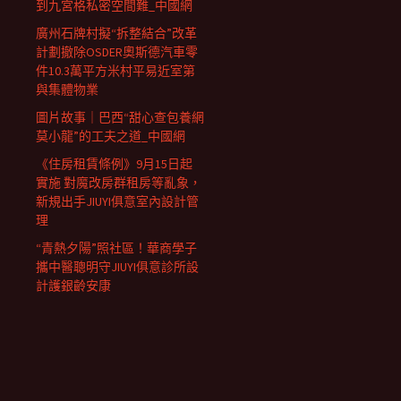
到九宮格私密空間難_中國網
廣州石牌村擬“拆整結合”改革
計劃撤除OSDER奧斯德汽車零
件10.3萬平方米村平易近室第
與集體物業
圖片故事｜巴西“甜心查包養網
莫小龍”的工夫之道_中國網
《住房租賃條例》9月15日起
實施 對魔改房群租房等亂象，
新規出手JIUYI俱意室內設計管
理
“青熱夕陽”照社區！華商學子
攜中醫聰明守JIUYI俱意診所設
計護銀齡安康