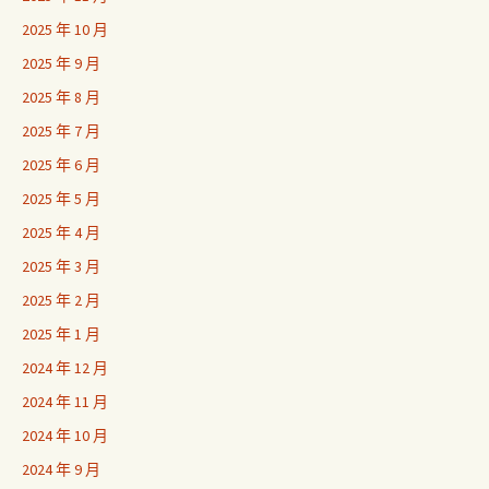
2025 年 10 月
2025 年 9 月
2025 年 8 月
2025 年 7 月
2025 年 6 月
2025 年 5 月
2025 年 4 月
2025 年 3 月
2025 年 2 月
2025 年 1 月
2024 年 12 月
2024 年 11 月
2024 年 10 月
2024 年 9 月