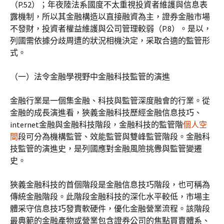
（P.52）；年夜陸法系國度不太重視投資者維護與信息表
露機制，所以其金融構造以直接融資為主，證券金融市場
不發財，投資者權益維護與公司管理較弱（P.8）。是以，
列國需依據分歧周遭的狀況相機決定，采取合適的監管形
式。
（一）法令金融學視野中金融科技監管的演進
金融行業是一個集金融、科技與監管深度融會的行業。從
金融的成長演進看，狹義金融科技歷經金融信息技巧、
internet金融與金融科技階段，金融科技的監管階
個人空
間
段可分為機構監管、效能監管與雙峰監管階段。金融科
技監管的演進史，是列國應對金融風險挑釁與監管變遷
史。
狹義金融科技的首個階段是金融信息技巧階段，也可稱為
傳統金融階段。此階段金融科技的深化水平較低，市場主
體采守信息技巧發賣軟硬件，優化金融營業流程。該階段
最典範的金融產物或營業包含證券公司的焦點買賣體系、