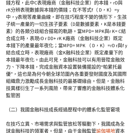
錢方程，此中C表現廠商（金融科技企業）的本錢，rD與
rK分辨表現數據與本錢的價錢；在不等式f（ D，K）=y
中，y表現等產量曲線，即在技巧程度不變的情形下，生孩
子統一產量的一切生孩子要素（D是數據要素，K是本錢要
素）的各類分歧組合描寫的軌跡。當MPD= MPK與r K= C結
合成立時，表現rD r DD+ rK K廠商（金融科技企業）既定
本錢下的產量最年夜化；當MPD= MPK （ D，K）=rD r與f y
結合成立時，表現廠商（金K融科技企業）既定產量下的
本錢最年夜化。由此可見，金融科技可以有用晉陞金融效
力、下降本錢，完成金融資本設置裝備擺設的“帕累托最
優”，這也是為何今朝全球范圍內各重要發財國度及其國際
組織鼎力激勵成長金融科技的最基礎緣由。但是，金融科
技異樣衍生了一系列風險，帶來了響應的金融科技體系化
監管困
（二）我國金融科技成長經過歷程中的體系化監管窘境
在技巧立異、市場需求與監管放松等驅動下，我國成為全
球金融科技的領軍者。但是，由于金融監管
瑜伽場地
資本