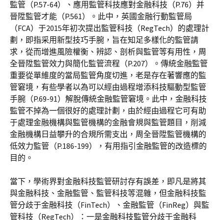
監管（P.57-64）、應用監管科技應對金融科技（P.76）并
晉陞監管才能（P.561）。此中，英國金融行動監管局
（FCA）于2015年初次提出監管科技（RegTech）的處理計
劃，即指采用新型技巧手腕，旨在知足多樣化的監管請
求，從而增進風險權衡、辨認、剖析與監管等有用性，周
全晉陞監管效力與簡化監管流程（P.207）。傳統金融監管
重要從單維度的當局監管角度切進，老是存在著響應的監
管窘境，有些學者以為可以經由過程增添科技驅動型監管
手腕（P.69-91）解脫傳統金融監管窘境。此中，金融科技
監管不掉為一個很好的處理計劃，由於經由過程它可有助
于處理金融機構與監管機構的金融會規與監管題目，削減
金融機構日益攀升的合規所需支出，周全晉陞監管機構的
低效力監管（P.186-199），有用指引金融監管的改造標的
目的。
當下，學術界對金融科技監管研討存有誤差，即凡是將其
與金融科技、金融監管、監管科技等混雜，但金融科技監
管分歧于金融科技（FinTech）、金融監管（FinReg）與監
管科技（RegTech）：一是金融科技監管分歧于金融科