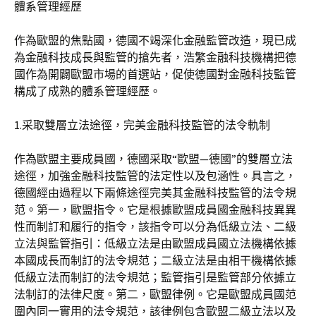
體系管理經歷
作為歐盟的焦點國，德國不竭深化金融監管改造，現已成
為金融科技成長與監管的搶先者，浩繁金融科技機構把德
國作為開闢歐盟市場的首選站，促使德國對金融科技監管
構成了成熟的體系管理經歷。
1.采取雙層立法途徑，完美金融科技監管的法令軌制
作為歐盟主要成員國，德國采取“歐盟—德國”的雙層立法
途徑，加強金融科技監管的法定性以及包涵性。具言之，
德國經由過程以下兩條途徑完美其金融科技監管的法令規
范。第一，歐盟指令。它是根據歐盟成員國金融科技異異
性而制訂和履行的指令，該指令可以分為低級立法、二級
立法與監管指引：低級立法是由歐盟成員國立法機構依據
本國成長而制訂的法令規范；二級立法是由相干機構依據
低級立法而制訂的法令規范；監管指引是監管部分依據立
法制訂的法律尺度。第二，歐盟律例。它是歐盟成員國范
圍內同一實用的法令規范，該律例包含歐盟二級立法以及