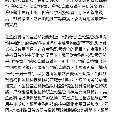
的金融監管和諧；在監治理念上，表示為金融監管機構的
“分業監管”。盡管“多頭分業”監管體系體例在傳統金融分
業運營中具有上風，但在金融科技監管上存在監管本錢
高、監管錯位、監管順應性差等弊病，影響有用金融監管
的完成。
在金融科技的監管和諧機制上，“多頭化”金融監管機構與
“往中間化”的金融科技機構在金融產物或辦事不雅念上難
以構成有用溝通，存在金融監管錯位的題目。在金融科技
機構日益“往中間化”的局面下，我國對金融科技監管仍然
采用“多頭化”的監管體系體例，即中心金融監管機構（包
含中國國民銀行、國度金融監管總局、中國證監會，簡稱
“一行一局一會”）以及處所金融監管機構。但是，金融監
管機構和金融科技機構時常處于對峙面，缺少同等的溝通
和交通，金融監管機構難以周全評價金融科技機構運轉狀
態，只能粗略地依據傳統金融監管目標展開慣例檢討，讓
金融科技機構供給相干的數據，可是這些運營數據能否有
用并不成知。跟著金融科技的往中間化水平日益加劇“，看
門人”效能將日益減弱裴儀被西娘拽到新娘身邊坐下，跟著