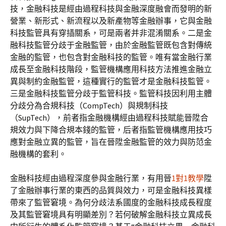
技，金融科技是經由過程科技與金融深度融會而發明的新
營業、新形式、新流程以及新產物等金融辦事，它與金融
科技監管具有穿插關系，可是兩者并非混淆關系。二是金
融科技監管分歧于金融監管，由於金融監管既包含對傳統
金融的監管，也包含對金融科技的監管。唯有當金融行業
成長至金融科技階段，監管機構應用科技方法推進金融立
異與制約金融監管，這種實行的監管才是金融科技監管。
三是金融科技監管分歧于監管科技。監管科技因利用主體
分歧分為合規科技（CompTech）與規制科技
（SupTech），前者指金融機構經由過程科技賦能晉陞合
規效力與下降合規本錢的監管，后者指監管機構應用技巧
應對金融立異的監管，旨在晉陞金融監管的效力與防范金
融機構的套利。
金融科技經由過程深度參與金融行業，有用晉
1對1教學
陞
了金融辦事行業的東西的品質與效力，可是金融科技異樣
帶來了監管窘境。為何分歧法系國度的金融科技成長程度
及其監管窘境具有明顯差別？若何破解金融科技立異成長