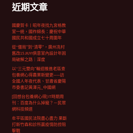
近期文章
國慶賀卡丨昭年夜找九宮格教
室一統，國祚綿長：慶祝中華
國民共和國成立七十周圍年
從“僵局”到“清零”，廣州冼村
舊改15JIUYI俱意室內設計年困
局破解之路｜深度
以“三元雙向”輪迴推進老區查
包養網心得農業新變更——訪
全國人年夜代表、甘肅省慶陽
市委書記黃澤元_中國網
[回想台包養網心得] IT時期周
刊：百度為什么掉寵？－民眾
網科技頻道
牟平區國民法院盡心盡力 果斷
打新竹森和診所贏疫情防控阻
擊戰