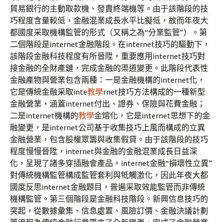
貿易銀行的主動取款機、發賣終端機等。由于該階段的技
巧程度含量較低，金融混業成長水平比擬低，故而年夜大
都國度采取機構監管的形式（又稱之為“分業監管”）。第
二個階段是internet金融階段。在internet技巧的驅動下，
該階段金融科技程度有所晉陞，重要應用internet技巧對
接金融的全財產鏈，完成金融的渠道變更。此階段代表性
金融產物與營業包含兩種：一是金融機構的internet化，
它是傳統金融采取inte
教學
rnet技巧方法構成的一種新型
金融營業，涵蓋internet付出、證券、保險與花費金融；
二是internet機構的
教學
金熔化，它是internet思想下的金
融變更，是internet公司基于收集技巧上風而構成的立異
金融營業，包含股權眾籌與收集假貸。由于該階段的技巧
程度慢慢晉陞，internet與金融的金融混業成長日益深
化，呈現了諸多穿插融會產品。internet金融“損壞性立異”
對傳統機構監管構成監管套利與牴觸激化，因此年夜大都
國度反思internet金融題目，普遍采取效能監管而非傳統
機構監管。第三個階段是金融科技階段。新興信息技巧的
突起，從數據彙集、信息處置、風險訂價、金融決議計劃