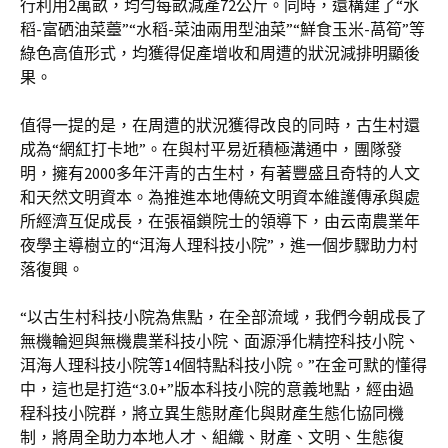
行利用2萬畝，均勻每畝減產72公斤。同時，還構建了“水
稻-富硒油菜薹”“水稻-菜油兩用型油菜”“鮮食玉米-萵筍”等
綠色高值形式，均獲得促產增收和周遭的狀況減排明顯後
果。
值得一提的是，在周遭的狀況獲得改良的同時，古生村還
成為“網紅打卡地”。在與村平易近積極溝通中，團隊發
明，擁有2000多年汗青的古生村，有著豐盛且奇特的人文
和天然文明資本。為推進本地傳統文明資本維護傳承與處
所經濟互促成長，在張福鎖院士的領導下，由云南農業年
夜學主導樹立的“洱海人理科技小院”，進一個步驟助力村
落復興。
“以古生村科技小院為焦點，在全部流域，我們今朝成長了
無機輪迴與無機農業科技小院、面源淨化精控科技小院、
洱海人理科技小院等14個特點科技小院。”在金可默的懂得
中，這也是打造“3.0+”版本科技小院的意義地點，經由過
程科技小院群，將立異生態財產化與財產生態化協同機
制，將周全助力本地人才、組織、財產、文明、生態復