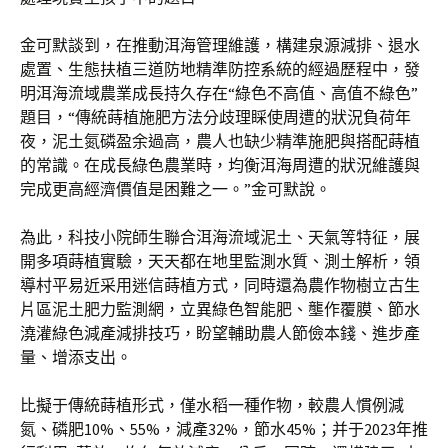
金可默談到，在推動洱海管理維護，構建泉源減排、退水
處置、生態扶植三道防地精準防控系統的經過歷程中，發
明洱海流域農業成長持久存在“綠色不高值、高值不綠色”
題目，“傳統蒔植施肥方法分歧理睬使周遭的狀況負荷年
夜，泥土氮磷盈余過高，農人也缺少精準施肥與搭配蒔植
的常識。在成長綠色農業時，均衡洱海周遭的狀況維護與
完成更高經濟價值是困難之一。”金可默說。
為此，科技小院師生聯合洱海流域泥土、天氣等特征，展
開多項蒔植實驗，天天都在地里監測水質、測土解析，領
導村平易近采用迷信蒔植方式，同時還為農作物樹立古生
片區泥土肥力監測網，立異綠色智能肥、壟作覆膜、節水
澆灌綠色減產減排技巧，盼望輔助農人節儉本錢、進步產
量、增添支出。
比擬于傳統蒔植形式，僅水稻一種作物，較農人慣例減
氮、磷肥10%、55%，減產32%，節水45%；并于2023年推