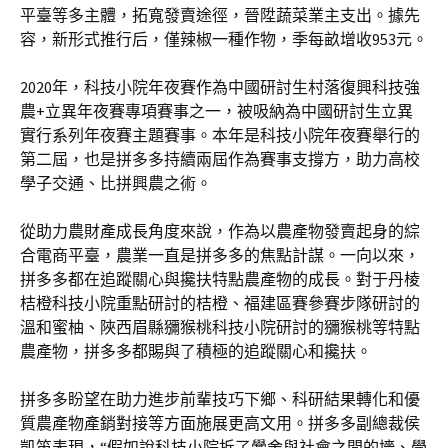
平臺等多主體，拓寬發賣途徑，晉陞蔬菜業主支出。據先
容，新形式推行后，僅辣椒一種作物，季每畝增收953元。
2020年，科技小院年夜賽作為中國研討生村落復興科技強
農+立異年夜賽專項賽事之一，被吸納為中國研討生立異
實行系列年夜賽主題賽事。本年是科技小院年夜賽舉行的
第二屆，也是拼多多持續兩屆作為賽事支撐方，助力高校
學子交通、比拼興農之術。
從助力農財產成長角度來說，作為以農產物發賣起身的綜
合電商平臺，農業一直是拼多多的焦點計謀。一向以來，
拼多多都在追蹤關心與攙扶特點農產物的成長。對于丹棱
桔橙科技小院重點研討的桔橙、福建區賽參賽步隊研討的
溫和蜜柚、陜西眉縣獼猴桃科技小院研討的獼猴桃等特點
農產物，拼多多都賜與了積極的追蹤關心和攙扶。
拼多多盼望在助力進步前輩技巧下鄉、科研結果轉化和優
質農產物產銷對接等方面施展更高文用。拼多多副總裁侯
凱笛表現，“假如說科技小院拆了黌舍與社會之間的墻、學