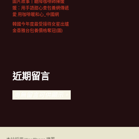
圖片故事丨聽障咖啡師陳媛
媛：用手語甜心查包養網傳遞
愛 用咖啡暖和心_中國網
韓國今年度最受接待女星出爐
金善雅台包養價格奪冠(圖)
近期留言
尚無留言可供顯示。