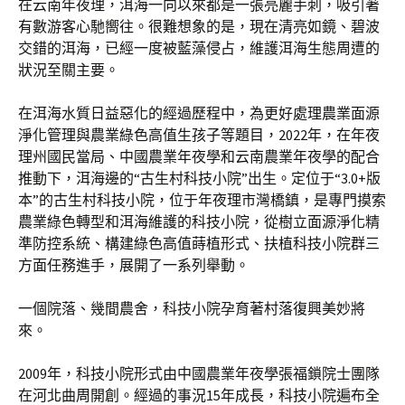
在云南年夜理，洱海一向以來都是一張亮麗手刺，吸引著
有數游客心馳嚮往。很難想象的是，現在清亮如鏡、碧波
交錯的洱海，已經一度被藍藻侵占，維護洱海生態周遭的
狀況至關主要。
在洱海水質日益惡化的經過歷程中，為更好處理農業面源
淨化管理與農業綠色高值生孩子等題目，2022年，在年夜
理州國民當局、中國農業年夜學和云南農業年夜學的配合
推動下，洱海邊的“古生村科技小院”出生。定位于“3.0+版
本”的古生村科技小院，位于年夜理市灣橋鎮，是專門摸索
農業綠色轉型和洱海維護的科技小院，從樹立面源淨化精
準防控系統、構建綠色高值蒔植形式、扶植科技小院群三
方面任務進手，展開了一系列舉動。
一個院落、幾間農舍，科技小院孕育著村落復興美妙將
來。
2009年，科技小院形式由中國農業年夜學張福鎖院士團隊
在河北曲周開創。經過的事況15年成長，科技小院遍布全