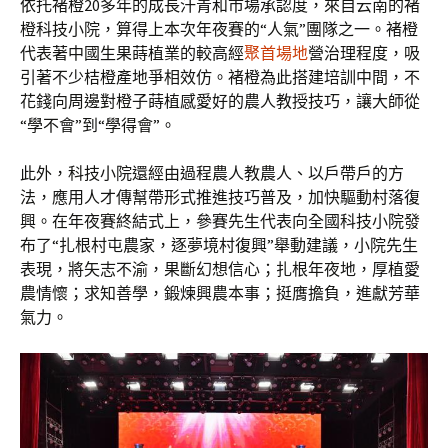
依托褚橙20多年的成長汗青和市場承認度，來自云南的褚
橙科技小院，算得上本次年夜賽的“人氣”團隊之一。褚橙
代表著中國生果蒔植業的較高經
聚首場地
營治理程度，吸
引著不少桔橙產地爭相效仿。褚橙為此搭建培訓中間，不
花錢向周邊對橙子蒔植感愛好的農人教授技巧，讓大師從
“學不會”到“學得會”。
此外，科技小院還經由過程農人教農人、以戶帶戶的方
法，應用人才傳幫帶形式推進技巧普及，加快驅動村落復
興。在年夜賽終結式上，參賽先生代表向全國科技小院發
布了“扎根村屯農家，逐夢境村復興”舉動建議，小院先生
表現，將矢志不渝，果斷幻想信心；扎根年夜地，厚植愛
農情懷；求知善學，鍛煉興農本事；挺膺擔負，進獻芳華
氣力。