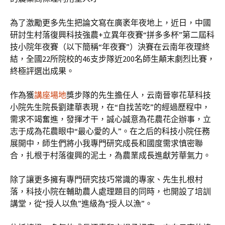
為了激勵更多先生把論文寫在廣袤年夜地上，近日，中國
研討生村落復興科技強農+立異年夜賽“拼多多杯”第二屆科
技小院年夜賽（以下簡稱“年夜賽”）決賽在云南年夜理終
結，全國22所院校的46支步隊近200名師生顛末劇烈比賽，
終極評選出成果。
作為獲
講座場地
獎步隊的先生擔任人，云南晉寧花草科技
小院先生院長劉建華表現，在“自找苦吃”的經過歷程中，
需求不竭奮進，發揮才干，誠心誠意為花農花企辦事，立
志于成為花農眼中“最心愛的人”。在之后的科技小院任務
展開中，師生們將小我專門研究成長和國度需求慎密聯
合，扎根于村落復興的泥土，為農業成長進獻芳華氣力。
除了讓更多擁有專門研究技巧常識的專家、先生扎根村
落，科技小院在輔助農人處理題目的同時，也開設了培訓
講堂，從“授人以魚”進級為“授人以漁”。