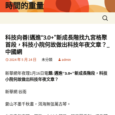
跳
時間的重量
至
主
搜
要
尋
內
關
容
鍵
科技向善|邁進“3.0+”新成長階找九宮格聚
字:
首段，科技小院何故做出科技年夜文章？_
中國網
2024 年 5 月 24 日
未分類
admin
新華網年夜理1月16日電
題: 邁進“3.0+”新成長階段，科技
小院何故做出科技年夜文章？
新華網 谷雨
蒼山不墨千秋畫，洱海無弦萬古琴。