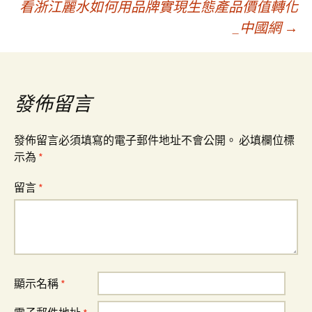
看浙江麗水如何用品牌實現生態產品價值轉化
章
_中國網
→
導
覽
發佈留言
發佈留言必須填寫的電子郵件地址不會公開。
必填欄位標
示為
*
留言
*
顯示名稱
*