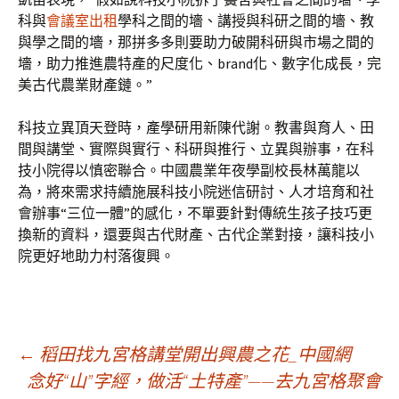
科與
會議室出租
學科之間的墻、講授與科研之間的墻、教
與學之間的墻，那拼多多則要助力破開科研與市場之間的
墻，助力推進農特產的尺度化、brand化、數字化成長，完
美古代農業財產鏈。”
科技立異頂天登時，產學研用新陳代謝。教書與育人、田
間與講堂、實際與實行、科研與推行、立異與辦事，在科
技小院得以慎密聯合。中國農業年夜學副校長林萬龍以
為，將來需求持續施展科技小院迷信研討、人才培育和社
會辦事“三位一體”的感化，不單要針對傳統生孩子技巧更
換新的資料，還要與古代財產、古代企業對接，讓科技小
院更好地助力村落復興。
文
←
稻田找九宮格講堂開出興農之花_中國網
念好“山”字經，做活“土特產”——去九宮格聚會