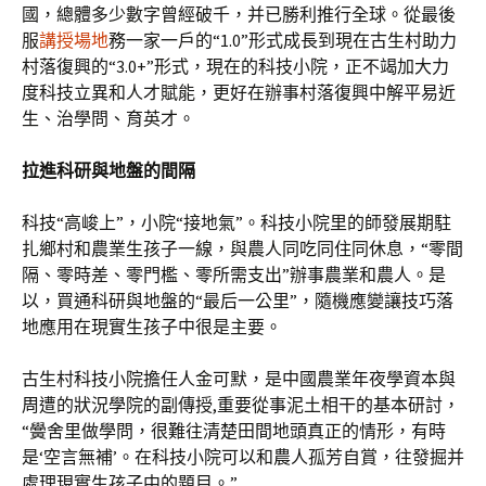
國，總體多少數字曾經破千，并已勝利推行全球。從最後
服
講授場地
務一家一戶的“1.0”形式成長到現在古生村助力
村落復興的“3.0+”形式，現在的科技小院，正不竭加大力
度科技立異和人才賦能，更好在辦事村落復興中解平易近
生、治學問、育英才。
拉進科研與地盤的間隔
科技“高峻上”，小院“接地氣”。科技小院里的師發展期駐
扎鄉村和農業生孩子一線，與農人同吃同住同休息，“零間
隔、零時差、零門檻、零所需支出”辦事農業和農人。是
以，買通科研與地盤的“最后一公里”，隨機應變讓技巧落
地應用在現實生孩子中很是主要。
古生村科技小院擔任人金可默，是中國農業年夜學資本與
周遭的狀況學院的副傳授,重要從事泥土相干的基本研討，
“黌舍里做學問，很難往清楚田間地頭真正的情形，有時
是‘空言無補’。在科技小院可以和農人孤芳自賞，往發掘并
處理現實生孩子中的題目。”