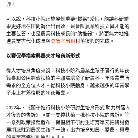
興。
可以說，科技小院正施展側重要“橋梁”感化，能讓科研結
果更好地在田間轉化出實效，是晉陞農業科技立異才能的
主要包管，也是農業科技成長的“助推器”，將更無力地推
進農業古代化成長與
會議室出租
村落復興的完成。
以賽促學摸索興農夫才培育新形式
從人才培育角度來說，科技小院為農業生孩子實行的年夜
舞臺和公民經濟扶植的主疆場培育了新農科、年夜農業所
需求的全方位人才。從科技小院動身，越來越多的年青學
子走上村落復興的年夜舞臺。
2022年，《關于推行科技小院研討生培育形式 助力村落人
才復興的告訴》《關于支撐扶植一批科技小院的告訴》等
一系列政策接踵發布，提倡相干研討生培育單元把研討發
展期派駐到農業生孩子一線，出力培育知農、愛農、興農
的農業高條理利用型人才。