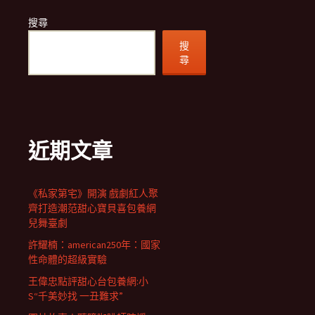
搜尋
搜
尋
近期文章
《私家第宅》開演 戲劇紅人聚
齊打造潮范甜心寶貝喜包養網
兒舞臺劇
許耀楠：american250年：國家
性命體的超級實驗
王偉忠點評甜心台包養網:小
S“千美妙找 一丑難求”