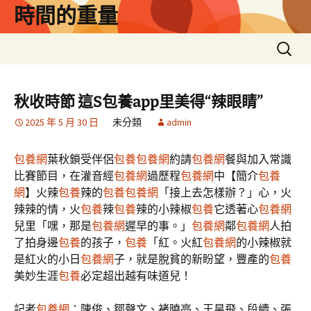
跳
時間的重量
至
主
搜
要
尋
內
關
容
鍵
秋收時節 這S包養app里美得“辣眼睛”
字:
2025 年 5 月 30 日
未分類
admin
包養網
葉秋鎖受伴侶
包養
包養網
約請
包養網
餐與加入常識
比賽節目，在灌音經
包養網
過歷程
包養網
中【簡介
包養
網
】火辣
包養
辣的
包養
包養網
「接上去怎樣辦？」心，火
辣辣的情，火
包養
辣
包養
辣的小辣椒
包養
它透著心
包養網
兒里「嘿，那是
包養網
遲早的事。」
包養網
鄰
包養網
人拍
了拍身邊
包養
的孩子，
包養
「紅。火紅
包養網
的小辣椒就
是紅火的小日
包養網
子，就是脫貧的新盼望，豐產的
包養
美妙生涯
包養
必定超出越有味道兒！
記者
包養網
：陳俊、鄒聲文、褚曉亮、王昊飛、段續、張