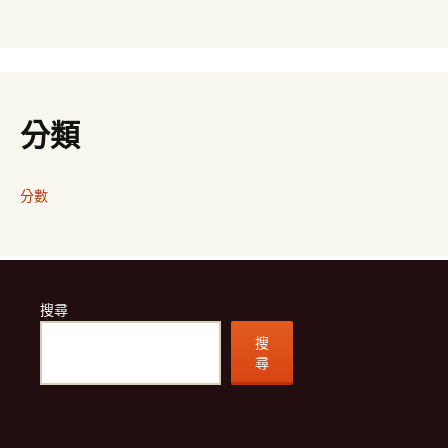
分類
分數
搜尋
搜
尋