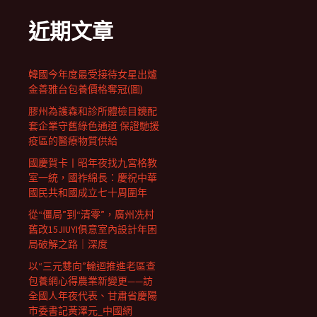
近期文章
韓國今年度最受接待女星出爐
金善雅台包養價格奪冠(圖)
膠州為護森和診所體檢目鏡配
套企業守舊綠色通道 保證馳援
疫區的醫療物質供給
國慶賀卡丨昭年夜找九宮格教
室一統，國祚綿長：慶祝中華
國民共和國成立七十周圍年
從“僵局”到“清零”，廣州冼村
舊改15JIUYI俱意室內設計年困
局破解之路｜深度
以“三元雙向”輪迴推進老區查
包養網心得農業新變更——訪
全國人年夜代表、甘肅省慶陽
市委書記黃澤元_中國網