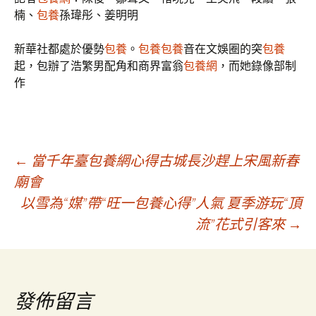
楠、
包養
孫瑋彤、姜明明
新華社都處於優勢
包養
。
包養
包養
音在文娛圈的突
包養
起，包辦了浩繁男配角和商界富翁
包養網
，而她錄像部制
作
文
←
當千年臺包養網心得古城長沙趕上宋風新春
廟會
以雪為“媒”帶“旺一包養心得”人氣 夏季游玩“頂
章
流”花式引客來
→
導
覽
發佈留言